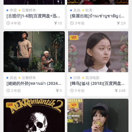
华语
豆瓣榜单
其他
欧美
[古惑仔]1-6部[百度网盘+迅雷
[祭屋出租]บ้านเช่าบูชายัญ (20
云盘资源1080P超清未删减]
23)[百度网盘+迅雷云盘资源1
4 年前
10
3 年前
2.9
[MP4/35GB][粤语原声中文字
080P超清未删减][MP4/4GB]
幕]
[泰语中字]
VIP
其他
豆瓣榜单
日韩
高清电影
[姥姥的外孙]หลานม่า (2024)
[蜂鸟]벌새 (2018)[百度网盘
[百度网盘+夸克网盘1080P超
+迅雷云盘资源1080P超清未
2 年前
0
5 年前
2.68
清未删减资源][网盘在线播放/
删减][MP4/8.7GB][韩语中字]
下载][MP4/8GB][中文字幕]
VIP
VIP