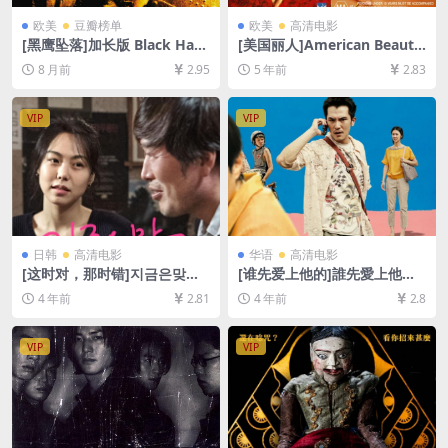
欧美
豆瓣榜单
欧美
高清电影
[黑鹰坠落]加长版 Black Haw
[美国丽人]American Beauty
k Down (2001)[百度网盘+夸
(1999)[百度网盘+迅雷云盘资
8 月前
2.95
5 年前
2.83
克网盘1080P超清未删减资源]
源1080P超清未删减][MP4/7.
[网盘在线播放/下载][MP4/13
8GB][中英字幕]
GB][中英字幕]
VIP
VIP
日韩
高清电影
华语
高清电影
[这时对，那时错]지금은맞고
[谁先爱上他的]誰先愛上他的
그때는틀리다 (2015)[百度网
(2018)[百度网盘+夸克网盘
4 年前
2.81
4 年前
2.8
盘+迅雷云盘资源1080P超清
+迅雷云盘资源1080P超清未
未删减][MP4/7.8GB][韩语中
删减][MP4/6.4GB][中文字幕]
字]
VIP
VIP