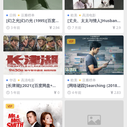
日韩
豆瓣榜单
欧美
高清电影
[幻之光]幻の光 (1995)[百度网
[丈夫、太太与情人]Husband
盘+夸克网盘1080P超清未删
s and Wives (1992)[百度网
3 年前
2.94
7 月前
2.9
减资源][网盘在线播放/下载]
盘+夸克网盘1080P超清未删
[MP4/7.1GB][中文字幕]
减资源][网盘在线播放/下载]
[MP4/7GB][中英字幕]
VIP
华语
高清电影
欧美
豆瓣榜单
[长津湖](2021)[百度网盘+迅
[网络谜踪]Searching (2018)
雷云盘资源1080P超清未删减]
[百度网盘+迅雷云盘资源1080
5 年前
0
4 年前
2.83
[MP4/19GB][中英字幕]
P超清未删减][MP4/6GB][中
英字幕]
VIP