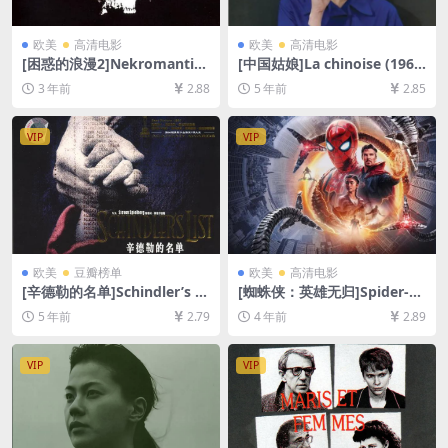
欧美
高清电影
欧美
高清电影
[困惑的浪漫2]Nekromantik
[中国姑娘]La chinoise (196
2 (1991)[百度网盘+夸克网盘1
7)[百度网盘+迅雷云盘资源10
3 年前
2.88
5 年前
2.85
080P超清未删减资源][网盘在
80P超清未删减][MP4/6.1GB]
线播放/下载][MP4/6.6GB][中
[中文字幕]
文字幕]
VIP
VIP
欧美
豆瓣榜单
欧美
高清电影
[辛德勒的名单]Schindler’s Li
[蜘蛛侠：英雄无归]Spider-M
st (1993)[百度网盘+迅雷云盘
an: No Way Home (2021)
5 年前
2.79
4 年前
2.89
资源1080P超清未删减][MP4/
[百度网盘+迅雷云盘资源1080
12GB][中英字幕]
P超清未删减][MP4/9.5GB][中
英字幕]
VIP
VIP