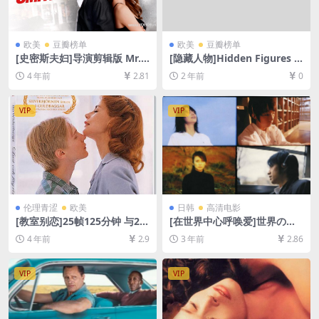
欧美
豆瓣榜单
欧美
豆瓣榜单
[史密斯夫妇]导演剪辑版 Mr.
[隐藏人物]Hidden Figures (2
& Mrs. Smith (2005)[百度网
016)[百度网盘+夸克网盘1080
4 年前
2.81
2 年前
0
盘+迅雷云盘资源1080P超清
P超清未删减资源][网盘在线播
未删减][MP4/8GB][中英字幕]
放/下载][MP4/8.2GB][中文字
幕]
VIP
VIP
伦理青涩
欧美
日韩
高清电影
[教室别恋]25帧125分钟 与24
[在世界中心呼唤爱]世界の中
帧130 分钟版本一致 Lust oc
心で、愛をさけぶ (2004)[百
4 年前
2.9
3 年前
2.86
h fägring stor (1995)[百度网
度网盘+迅雷云盘资源1080P
盘+迅雷云盘资源1080P超清
超清未删减][MP4/8GB][日语
未删减][MP4/GB][中英字幕]
中字]
VIP
VIP