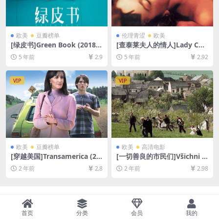
欧美
豆瓣榜单
伦理青涩
欧美
[绿皮书]Green Book (2018)
[查泰莱夫人的情人]Lady Cha
[百度网盘+迅雷云盘资源1080
tterley’s Lover (1981)[百度
5 年前
2.9
5 年前
2.92
P超清未删减][MP4/8.4GB][中
网盘+夸克网盘+迅雷云盘资源
英字幕]
1080P超清未删减][MP4/6.4G
B][中英字幕]
VIP
VIP
欧美
豆瓣榜单
欧美
高清电影
[穿越美国]Transamerica (20
[一切善良的市民们]Všichni d
05)[百度网盘+夸克网盘1080P
obří rodáci (1969)[百度网盘
2 年前
2.8
2 年前
2.98
超清未删减资源][网盘在线播
+夸克网盘1080P超清未删减
放/下载][MP4/6.3GB][中英字
资源][网盘在线播放/下载][MP
幕]
4/8GB][中文字幕]
首页
分类
会员
我的