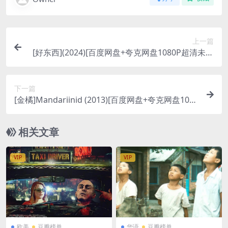
上一篇
[好东西](2024)[百度网盘+夸克网盘1080P超清未删
减资源][网盘在线播放/下载][MP4/8.8GB][中文字
幕]
下一篇
[金橘]Mandariinid (2013)[百度网盘+夸克网盘1080
P超清未删减资源][网盘在线播放/下载][MP4/6.4G
B][中英字幕]
相关文章
VIP
VIP
欧美
豆瓣榜单
华语
豆瓣榜单