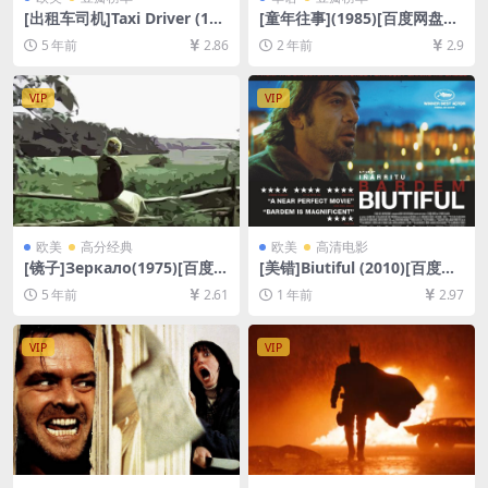
[出租车司机]Taxi Driver (197
[童年往事](1985)[百度网盘
6)[百度网盘+夸克网盘+迅雷云
+夸克网盘1080P超清未删减
5 年前
2.86
2 年前
2.9
盘资源1080P超清未删减][MP
资源][网盘在线播放/下载][MP
4/7.2GB][中英字幕]
4/8GB][中文字幕]
VIP
VIP
欧美
高分经典
欧美
高清电影
[镜子]Зеркало(1975)[百度网
[美错]Biutiful (2010)[百度网
盘+夸克网盘+迅雷云盘资源10
盘+夸克网盘1080P超清未删
5 年前
2.61
1 年前
2.97
80P超清未删减][MP4/6.9GB]
减资源][网盘在线播放/下载]
[中文字幕]
[MP4/9.4GB][中文字幕]
VIP
VIP