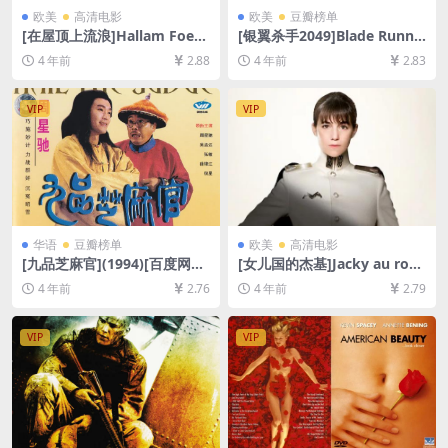
欧美
高清电影
欧美
豆瓣榜单
[在屋顶上流浪]Hallam Foe
[银翼杀手2049]Blade Runne
(2007)[百度网盘+迅雷云盘资
r 2049 (2017)[百度网盘+迅雷
4 年前
2.88
4 年前
2.83
源1080P超清未删减][MP4/6
云盘资源1080P超清未删减]
GB][中英字幕]
[MP4/10GB][中英字幕]
VIP
VIP
华语
豆瓣榜单
欧美
高清电影
[九品芝麻官](1994)[百度网盘
[女儿国的杰基]Jacky au roya
+迅雷云盘资源1080P超清][M
ume des filles (2014)[百度
4 年前
2.76
4 年前
2.79
P4/7GB][粤语中字]
网盘+迅雷云盘资源1080P超
清未删减][MP4/5.2GB][中英
字幕]
VIP
VIP