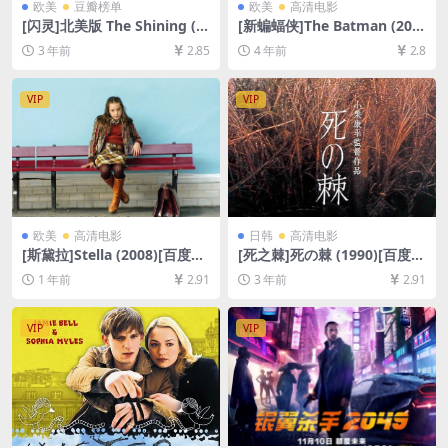
欧美
豆瓣榜单
欧美
高清电影
[闪灵]北美版 The Shining (1
[新蝙蝠侠]The Batman (202
980)[百度网盘+夸克网盘+迅
2)[百度网盘+迅雷云盘资源10
3 年前
2.85
4 年前
2.8
雷云盘资源1080P超清未删减]
80P超清未删减][MP4/11GB]
[MP4/9GB][中英字幕]
[中英字幕]
VIP
VIP
欧美
高清电影
日韩
高清电影
[斯黛拉]Stella (2008)[百度网
[死之棘]死の棘 (1990)[百度网
盘+夸克网盘1080P超清未删
盘+夸克网盘1080P超清未删
1 年前
2.91
3 年前
2.91
减资源][网盘在线播放/下载]
减资源][网盘在线播放/下载]
[MP4/8.5GB][中文字幕]
[MP4/7.4GB][中文字幕]
VIP
VIP