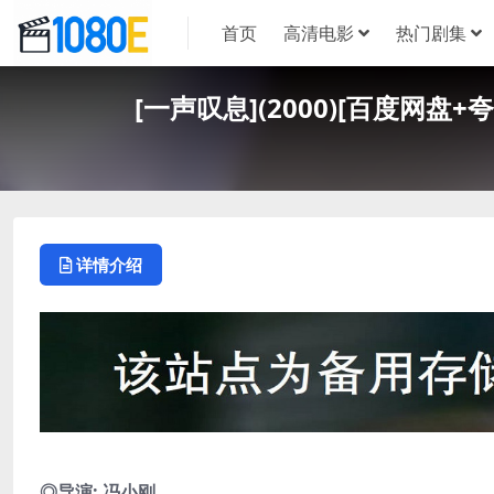
首页
高清电影
热门剧集
[一声叹息](2000)[百度网盘+
详情介绍
◎导演: 冯小刚