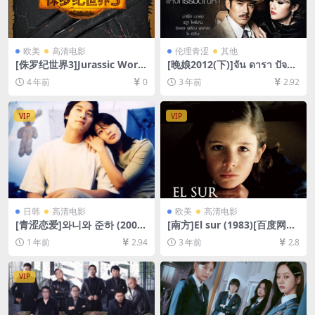
欧美
高清电影
伦理青涩
其他
[侏罗纪世界3]Jurassic Worl
[晚娘2012(下)]จัน ดารา ปัจฉิ
d: Dominion (2022)[百度网
มบท (2013)[百度网盘+迅雷云
4 年前
0
3 年前
2.92
盘+迅雷云盘资源1080P超清
盘资源1080P超清未删减][MP
未删减][MP4/9GB][中文字幕/
4/9GB][中英字幕]
韩版硬字]
VIP
VIP
日韩
高清电影
欧美
高清电影
[青涩恋爱]와니와 준하 (2001)
[南方]El sur (1983)[百度网盘
[百度网盘+夸克网盘1080P超
+夸克网盘1080P超清未删减
1 年前
2.94
3 年前
2.8
清未删减资源][网盘在线播放/
资源][网盘在线播放/下载][MP
下载][MP4/7.9GB][中文字幕]
4/6GB][中文字幕]
VIP