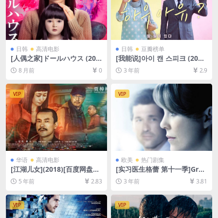
日韩
高清电影
日韩
豆瓣榜单
[人偶之家]ドールハウス (202
[我能说]아이 캔 스피크 (201
5)[百度网盘+夸克网盘1080P
7)[百度网盘+夸克网盘1080P
8 月前
0
3 年前
2.9
超清未删减资源][网盘在线播
超清未删减资源][网盘在线播
放/下载][MP4/7GB][中文字
放/下载][MP4/7.5GB][中文字
幕]
幕]
VIP
VIP
华语
高清电影
欧美
热门剧集
[江湖儿女](2018)[百度网盘
[实习医生格蕾 第十一季]Gre
+夸克网盘+迅雷云盘资源1080
y’s Anatomy Season 11 (20
5 年前
2.83
3 年前
3.81
P超清未删减][MP4/6.7GB][中
14)[百度网盘+夸克网盘1080P
文字幕]
超清未删减资源][网盘在线播
放/下载][MP4/70GB][奈飞官
VIP
VIP
方中字]