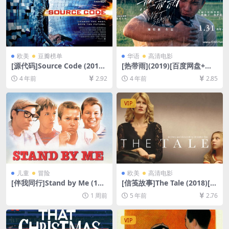
欧美
豆瓣榜单
华语
高清电影
[源代码]Source Code (2011)
[热带雨](2019)[百度网盘+迅
[百度网盘+迅雷云盘资源1080
雷云盘资源1080P超清未删减]
4 年前
2.92
4 年前
2.85
P超清未删减][MP4/6GB][中
[MP4/6.5GB][中文字幕]
英字幕]
VIP
儿童
冒险
欧美
高清电影
[伴我同行]Stand by Me (198
[信笺故事]The Tale (2018)[百
6)[百度网盘+夸克网盘1080P
度网盘+迅雷云盘资源1080P
1 周前
5 年前
2.76
超清未删减资源][网盘在线播
超清未删减][MP4/7.5GB][中
放/下载][MP4/5.8GB][中英字
英字幕]
幕]
VIP