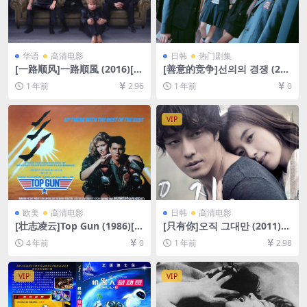
华语
高清电影
日韩
热门剧集
[一路顺风]一路順風 (2016)[百
[善意的竞争]선의의 경쟁 (202
度网盘+夸克网盘1080P超清
5)[百度网盘+夸克网盘1080P
1 年前
2.96
1 年前
0
未删减资源][网盘在线播放/下
超清未删减资源][网盘在线播
载][MP4/7.3GB][中文字幕]
放/下载][MP4/18GB][官方中
字]
VIP
欧美
高清电影
日韩
高清电影
[壮志凌云]Top Gun (1986)[百
[只有你]오직 그대만 (2011)
度网盘+迅雷云盘资源1080P
[百度网盘+夸克网盘1080P超
4 年前
0
1 年前
2.98
超清未删减][MP4/6.8GB][中
清未删减资源][网盘在线播放/
英字幕]
下载][MP4/7GB][中文字幕]
VIP
VIP