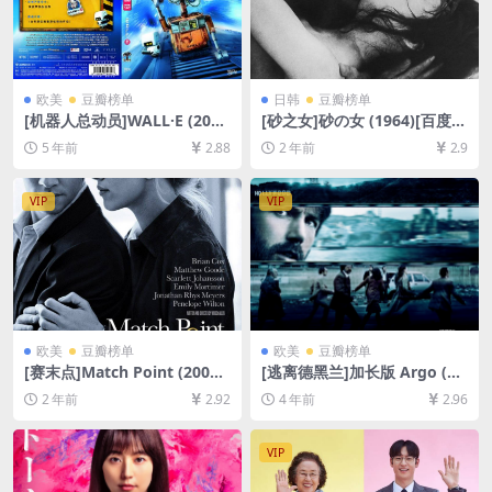
欧美
豆瓣榜单
日韩
豆瓣榜单
[机器人总动员]WALL·E (200
[砂之女]砂の女 (1964)[百度网
8)[百度网盘+迅雷云盘资源10
盘+夸克网盘1080P超清未删
5 年前
2.88
2 年前
2.9
80P超清未删减][MP4/6.3GB]
减资源][网盘在线播放/下载]
[中英字幕]
[MP4/9.6GB][中文字幕]
VIP
VIP
欧美
豆瓣榜单
欧美
豆瓣榜单
[赛末点]Match Point (2005)
[逃离德黑兰]加长版 Argo (20
[百度网盘+夸克网盘1080P超
12)[百度网盘+迅雷云盘资源1
2 年前
2.92
4 年前
2.96
清未删减资源][网盘在线播放/
080P超清未删减][MP4/8GB]
下载][MP4/8GB][中英字幕]
[中文字幕]
VIP