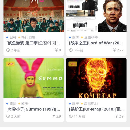
日韩
热门剧集
欧美
豆瓣榜单
[鱿鱼游戏 第二季]오징어 게임
[战争之王]Lord of War (200
시즌 2 (2024)[百度网盘+夸克
5)[百度网盘+迅雷云盘资源10
2 年前
0
5 年前
2.72
网盘1080P超清未删减资源]
80P超清未删减][MP4/8.0GB]
[网盘在线播放/下载][MP4/M
[中英字幕]
KV/16GB/47GB][官方中字]
VIP
VIP
剧情
欧美
欧美
高清电影
[奇异小子]Gummo (1997)[百
[锅炉工]Кочегар (2010)[百
度网盘+夸克网盘1080P超清
度网盘+夸克网盘1080P超清
2 天前
2.9
11 月前
2.9
未删减资源][网盘在线播放/下
未删减资源][网盘在线播放/下
载][MP4/6GB][中文字幕]
载][MP4/5.5GB][中文字幕]