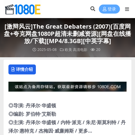
登录
[激辩风云]The Great Debaters (2007)[百度网
盘+夸克网盘1080P超清未删减资源][网盘在线播
放/下载][MP4/8.3GB][中英字幕]
2025-05-08
欧美
高清电影
20
详情介绍
◎导演: 丹泽尔·华盛顿
◎编剧: 罗伯特·艾斯勒
◎主演: 丹泽尔·华盛顿 / 内特·派克 / 朱尼·斯莫利特 / 丹
泽尔·惠特克 / 杰梅因·威廉姆斯 / 更多…