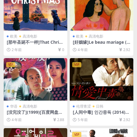
欧美
高清电影
欧美
高清电影
[那年圣诞不一样]That Christ
[好姻缘]Le beau mariage (1
mas (2024)[百度网盘+夸克网
982)[百度网盘+迅雷云盘资源
2 年前
0
4 年前
2.92
盘1080P超清未删减资源][网
1080P超清未删减][MP4/6G
盘在线播放/下载][MP4/3.5G
B][中文字幕]
B][官方中字]
VIP
VIP
华语
高清电影
伦理青涩
日韩
[没完没了](1999)[百度网盘
[人间中毒] 인간중독 (2014)
+迅雷云盘资源1080P超清][M
[百度网盘+迅雷云盘资源1080
4 年前
2.88
5 年前
2.92
P4/5.7GB][中文字幕]
P超清未删减][MP4/6.9GB][韩
语中字]【视频文件+防和谐压
缩包（含解压密码）】
VIP