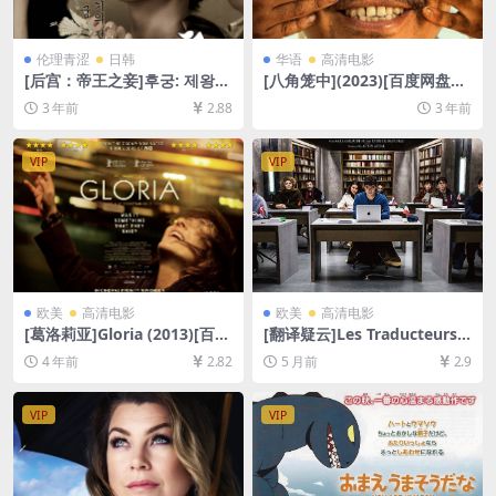
伦理青涩
日韩
华语
高清电影
[后宫：帝王之妾]후궁: 제왕의
[八角笼中](2023)[百度网盘
첩 (2012)[百度网盘+迅雷云盘
+夸克网盘1080P超清未删减
3 年前
2.88
3 年前
资源1080P超清未删减][MP4/
资源][网盘在线播放/下载][MP
7GB][韩语中字]
4/7GB][中文字幕]
VIP
VIP
欧美
高清电影
欧美
高清电影
[葛洛莉亚]Gloria (2013)[百度
[翻译疑云]Les Traducteurs
网盘+迅雷云盘资源1080P超
(2019)[百度网盘+夸克网盘10
4 年前
2.82
5 月前
2.9
清未删减][MP4/7GB][中文字
80P超清未删减资源][网盘在
幕]
线播放/下载][MP4/6.4GB][中
文字幕]
VIP
VIP