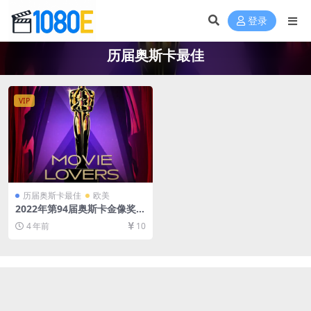
登录
历届奥斯卡最佳
VIP
历届奥斯卡最佳
欧美
2022年第94届奥斯卡金像奖-
电影篇合集[百度网盘资源108
4 年前
10
0P超清未删减][MP4/104GB]
[中英/中文字幕]