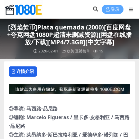
登录
[烈焰焚币]Plata quemada (2000)[百度网盘
+夸克网盘1080P超清未删减资源][网盘在线播
放/下载][MP4/7.3GB][中文字幕]
2026-02-01
欧美
豆瓣榜单
19
详情介绍
◎导演: 马西路·品尼路
◎编剧: Marcelo Figueras / 里卡多·皮格利亚 / 马西路
·品尼路
◎主演: 莱昂纳多·斯巴拉格利亚 / 爱德华多·诺列加 / 巴