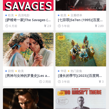
欧美
高清电影
欧美
豆瓣榜单
[萨维奇一家]The Savages (2
[七宗罪]Se7en (1995)[百度网
007)[百度网盘+夸克网盘1080
盘+夸克网盘+迅雷云盘资源10
6 月前
2.9
5 年前
2.89
P超清未删减资源][网盘在线播
80P超清未删减][MP4/8.3GB]
放/下载][MP4/8GB][中英字
[中英字幕]
幕]
VIP
剧情
欧美
华语
热门剧集
[男神与女神的罗曼史]Les am
[漫长的季节](2023)[百度网盘
ours d’Astrée et de Célado
+迅雷云盘+阿里云盘资源1080
2 周前
3 年前
3
n (2007)[百度网盘+夸克网盘1
P超清未删减][MP4/7GB][中
080P超清未删减资源][网盘在
字]
线播放/下载][MP4/7.2GB][中
VIP
文字幕]