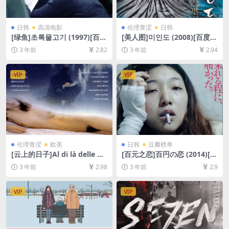
日韩
高清电影
伦理青涩
日韩
[绿鱼]초록물고기 (1997)[百度
[美人图]미인도 (2008)[百度网
网盘+夸克网盘1080P超清未
盘+迅雷云盘资源1080P超清
3 年前
2.82
3 年前
2.94
删减资源][网盘在线播放/下
未删减][MP4/4.3GB][韩语中
载][MP4/4.2GB][中文字幕]
字]
VIP
VIP
伦理青涩
欧美
日韩
豆瓣榜单
[云上的日子]Al di là delle nu
[百元之恋]百円の恋 (2014)[百
vole (1995)[百度网盘+夸克网
度网盘+迅雷云盘资源1080P
3 年前
2.98
3 年前
2.9
盘DVD9原盘清未删减资源][网
超清未删减][MP4/6GB][日语
盘在线播放/下载][MP4/6.8G
中字]
B][中文字幕]【手机/平板无法
VIP
VIP
在线播放，请使用电脑下载防
和谐压缩包（含解压密码）】