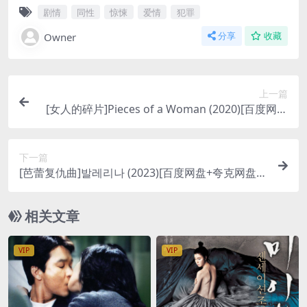
剧情
同性
惊悚
爱情
犯罪
Owner
分享
收藏
上一篇
[女人的碎片]Pieces of a Woman (2020)[百度网盘
+夸克网盘1080P超清未删减资源][网盘在线播放/下
载][MP4/6.5GB][中英字幕]
下一篇
[芭蕾复仇曲]발레리나 (2023)[百度网盘+夸克网盘1
080P超清未删减资源][网盘在线播放/下载][MP4/5
GB][中文字幕]
相关文章
VIP
VIP