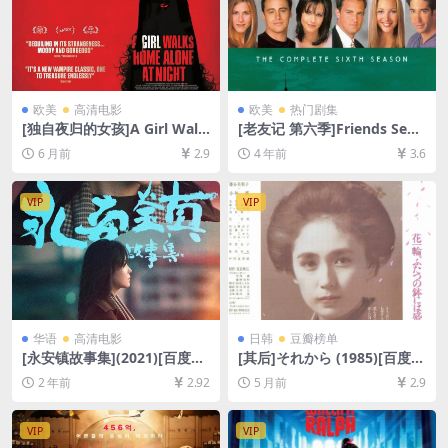
欧美
高清电影
欧美
热门剧集
[独自夜归的女孩]A Girl Walk
[老友记 第六季]Friends Seas
s Home Alone at Night (20
on 6 (1999)[百度网盘+夸克网
6 月前
2.9
4 年前
3.6
14)[百度网盘+夸克网盘1080P
盘资源1080P超清未删减][MP
超清未删减资源][网盘在线播
4/31GB][中英字幕]
放/下载][MP4/6.2GB][中文字
VIP
VIP
幕]
华语
高清电影
日韩
豆瓣榜单
[永安镇故事集](2021)[百度网
[其后]それから (1985)[百度网
盘+夸克网盘1080P超清未删
盘+夸克网盘1080P超清未删
2 年前
2.92
5 月前
2.9
减资源][网盘在线播放/下载]
减资源][网盘在线播放/下载]
[MP4/8GB][中文字幕]
[MP4/8.5GB][中文字幕]
VIP
VIP