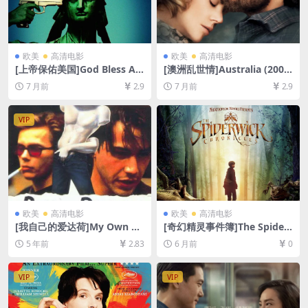
欧美
高清电影
欧美
高清电影
[上帝保佑美国]God Bless A
[澳洲乱世情]Australia (2008)
merica (2011)[百度网盘+夸
[百度网盘+夸克网盘1080P超
7 月前
2.9
7 月前
2.9
克网盘1080P超清未删减资源]
清未删减资源][网盘在线播放/
[网盘在线播放/下载][MP4/8.
下载][MP4/12GB][中英字幕]
5GB][中英字幕]
VIP
欧美
高清电影
欧美
高清电影
[我自己的爱达荷]My Own Pri
[奇幻精灵事件簿]The Spider
vate Idaho (1991)[百度网盘
wick Chronicles (2008)[百度
5 年前
2.83
6 月前
0
+迅雷云盘资源1080P超清未
网盘+夸克网盘1080P超清未
删减][MP4/6.6GB][中英字幕]
删减资源][网盘在线播放/下
载][MP4/5.8GB][中英字幕]
VIP
VIP