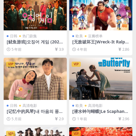
日韩
热门剧集
欧美
豆瓣榜单
[鱿鱼游戏]오징어 게임 (2021)
[无敌破坏王]Wreck-It Ralph
[迅雷云盘+夸克网盘资源1080
(2012)[百度网盘+迅雷云盘资
5 年前
3.9
4 年前
2.86
P超清未删减][MP4/15GB][韩
源1080P超清未删减][MP4/6.
语官方中字]
5GB][中英字幕]
VIP
VIP
日韩
高清电影
欧美
高清电影
[记忆中的风琴]내 마음의 풍금
[潜水钟与蝴蝶]Le Scaphandr
(1999)[百度网盘+夸克网盘10
e et le Papillon (2007)[百度
5 月前
2.9
1 年前
2.96
80P超清未删减资源][网盘在
网盘+夸克网盘1080P超清未
线播放/下载][MP4/7.4GB][中
删减资源][网盘在线播放/下
文字幕]
载][MP4/7.4GB][中英字幕]
VIP
VIP