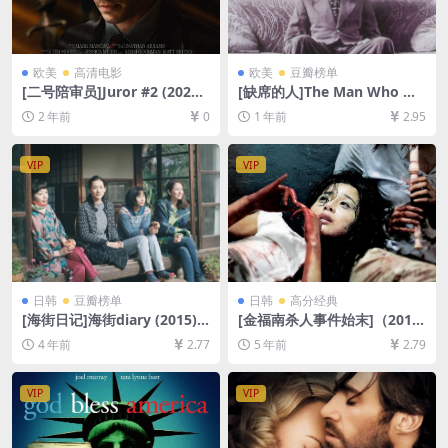
欧美
高清电影
欧美
豆瓣榜单
[二号陪审员]Juror #2 (2024)
[缺席的人]The Man Who Wa
[百度网盘+夸克网盘1080P超
sn’t There (2001)[百度网盘
2 年前
0
1 年前
2.95
清未删减资源][网盘在线播放/
+夸克网盘1080P超清未删减
下载][MP4/7.3GB][中英字幕]
资源][网盘在线播放/下载][MP
4/8GB][中文字幕]
VIP
VIP
日韩
豆瓣榜单
日韩
高分经典
[海街日记]海街diary (2015)
[金福南杀人事件始末]（201
[百度网盘+迅雷云盘资源1080
0） [百度网盘+迅雷云盘资源1
4 年前
2.77
5 年前
2.79
P超清未删减][MP4/8.1GB][日
080P超清][MP4/7.8GB][韩语
语中字]
中字]
VIP
VIP