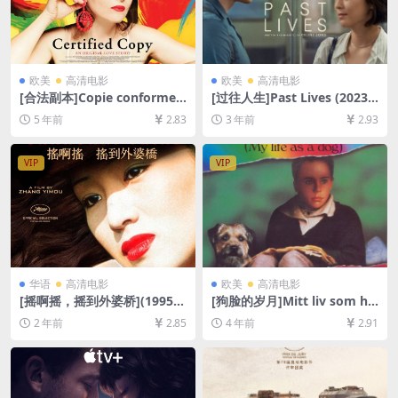
欧美
高清电影
欧美
高清电影
[合法副本]Copie conforme
[过往人生]Past Lives (2023)
(2010)[百度网盘+迅雷云盘资
[百度网盘+夸克网盘1080P超
5 年前
2.83
3 年前
2.93
源1080P超清未删减][MP4/6.
清未删减资源][网盘在线播放/
9GB][原声中字]
下载][MP4/9GB][中文字幕]
VIP
VIP
华语
高清电影
欧美
高清电影
[摇啊摇，摇到外婆桥](1995)
[狗脸的岁月]Mitt liv som hu
[百度网盘+夸克网盘1080P超
nd (1985)[百度网盘+迅雷云
2 年前
2.85
4 年前
2.91
清未删减资源][网盘在线播放/
盘资源1080P超清未删减][MP
下载][MP4/6.7GB][中文字幕]
4/6.6GB][中文字幕]