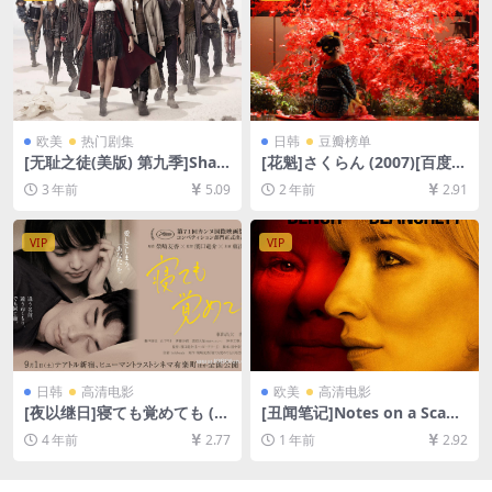
欧美
热门剧集
日韩
豆瓣榜单
[无耻之徒(美版) 第九季]Sha
[花魁]さくらん (2007)[百度网
meless Season 9 (2018)[百
盘+夸克网盘1080P超清未删
3 年前
5.09
2 年前
2.91
度网盘+夸克网盘1080P超清
减资源][网盘在线播放/下载]
未删减资源][网盘在线播放/下
[MP4/7GB][中文字幕]
载][MP4/42GB][中英字幕]
VIP
VIP
日韩
高清电影
欧美
高清电影
[夜以继日]寝ても覚めても (2
[丑闻笔记]Notes on a Scand
018)[百度网盘+迅雷云盘资源
al (2006)[百度网盘+夸克网盘
4 年前
2.77
1 年前
2.92
1080P超清未删减][MP4/7.1G
1080P超清未删减资源][网盘
B][日语中字]
在线播放/下载][MP4/6.4GB]
[中英字幕]