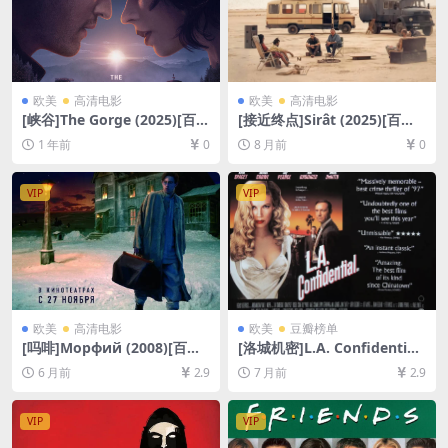
欧美
高清电影
欧美
高清电影
[峡谷]The Gorge (2025)[百度
[接近终点]Sirât (2025)[百度
网盘+夸克网盘1080P超清未
网盘+夸克网盘1080P超清未
1 年前
0
8 月前
0
删减资源][网盘在线播放/下
删减资源][网盘在线播放/下
载][MP4/9GB][中英字幕]
载][MP4/9GB][中文字幕]
VIP
VIP
欧美
高清电影
欧美
豆瓣榜单
[吗啡]Морфий (2008)[百度
[洛城机密]L.A. Confidential
网盘+夸克网盘1080P超清未
(1997)[百度网盘+夸克网盘10
6 月前
2.9
7 月前
2.9
删减资源][网盘在线播放/下
80P超清未删减资源][网盘在
载][MP4/7.5GB][中文字幕]
线播放/下载][MP4/11GB][中
英字幕]
VIP
VIP