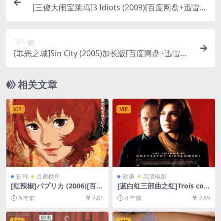
[三傻大闹宝莱坞]3 Idiots (2009)[百度网盘+迅雷云
盘资源1080P超清未删减][MP4/11GB][中英字幕]
下一篇
[罪恶之城]Sin City (2005)加长版[百度网盘+迅雷云
盘资源1080P超清未删减][MP4/9.1GB][中英字幕]
相关文章
VIP
VIP
日韩
豆瓣榜单
欧美
高清电影
[红辣椒]パプリカ (2006)[百度
[蓝白红三部曲之红]Trois coul
网盘+迅雷云盘资源1080P超
eurs: Rouge (1994)[百度网
5 年前
2.81
4 年前
2.85
清未删减][MP4/5.2GB][日语
盘+迅雷云盘资源1080P超清
中字]
未删减][MP4/6.3GB][中文字
幕]