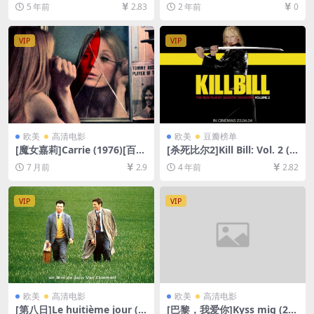
度网盘+迅雷云盘资源1080P
度网盘+夸克网盘1080P超清
5 年前
2.83
2 年前
0
超清][MP4/5.7GB][韩语中字]
未删减资源][网盘在线播放/下
【视频文件+防和谐压缩包
载][MP4/6.6GB][中文字幕]
（含解压密码）】
VIP
VIP
欧美
高清电影
欧美
豆瓣榜单
[魔女嘉莉]Carrie (1976)[百度
[杀死比尔2]Kill Bill: Vol. 2 (2
网盘+夸克网盘1080P超清未
004)[百度网盘+迅雷云盘资源
7 月前
2.9
4 年前
2.82
删减资源][网盘在线播放/下
1080P超清未删减][MP4/8.8G
载][MP4/6.5GB][中英字幕]
B][中英字幕]
VIP
VIP
欧美
高清电影
欧美
高清电影
[第八日]Le huitième jour (1
[巴黎，我爱你]Kyss mig (20