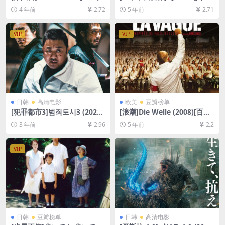
996)[百度网盘+迅雷云盘资源
11)[百度网盘+迅雷云盘资源1
4 年前
2.72
5 年前
2.71
1080P超清未删减][MP4/7.6G
080P超清未删减][MP4/6.7G
B][中文字幕]
B][原声中字]
VIP
VIP
日韩
高清电影
欧美
豆瓣榜单
[犯罪都市3]범죄도시3 (2023)
[浪潮]Die Welle (2008)[百度
[百度网盘+迅雷云盘资源1080
网盘+迅雷云盘资源1080P超
3 年前
2.96
5 年前
2.2
P超清未删减][MP4/3.6GB][韩
清][MP4/5.1GB][英语中字]
语中字]
VIP
日韩
豆瓣榜单
日韩
高清电影