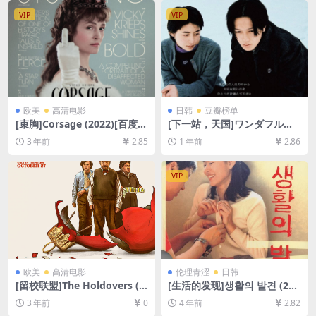
幕]
幕]
VIP
VIP
欧美
高清电影
日韩
豆瓣榜单
[束胸]Corsage (2022)[百度网
[下一站，天国]ワンダフルラ
盘+迅雷云盘资源1080P超清
イフ (1998)[百度网盘+夸克网
3 年前
2.85
1 年前
2.86
未删减][MP4/6.8GB][中文字
盘1080P超清未删减资源][网
幕]
盘在线播放/下载][MP4/8.3G
B][中文字幕]
VIP
欧美
高清电影
伦理青涩
日韩
[留校联盟]The Holdovers (2
[生活的发现]생활의 발견 (200
023)[百度网盘+夸克网盘1080
2)[百度网盘+夸克网盘资源10
3 年前
0
4 年前
2.82
P超清未删减资源][网盘在线播
80P超清未删减][MP4/7.5GB]