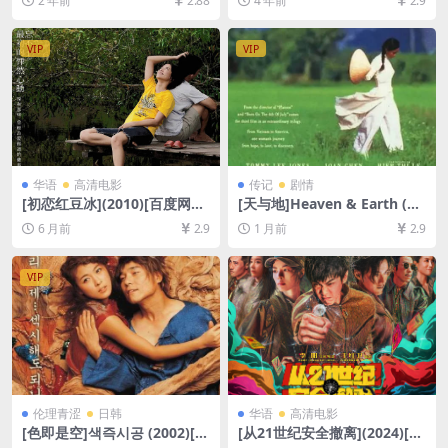
2 年前
2.88
4 年前
2.9
超清未删减资源][网盘在线播
080P超清未删减][MP4/6GB]
放/下载][MP4/8.8GB][中文字
[中文字幕]
幕]
VIP
VIP
华语
高清电影
传记
剧情
[初恋红豆冰](2010)[百度网盘
[天与地]Heaven & Earth (19
+夸克网盘1080P超清未删减
93)[百度网盘+夸克网盘1080P
6 月前
2.9
1 月前
2.9
资源][网盘在线播放/下载][MP
超清未删减资源][网盘在线播
4/6.6GB][中文字幕]
放/下载][MP4/9GB][中英字
幕]
VIP
伦理青涩
日韩
华语
高清电影
[色即是空]색즉시공 (2002)[百
[从21世纪安全撤离](2024)[百