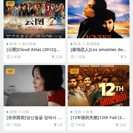
[MP4/7GB][中文字幕]
VIP
欧美
高分经典
欧美
高清电影
[云图]Cloud Atlas (2012)[百
[极地恋人]Los amantes del
度网盘+迅雷云盘资源1080P
Círculo Polar (1998)[百度网
5 年前
2.39
7 月前
0
超清未删减][MP4/9GB][中英
盘+夸克网盘1080P超清未删
字幕]
减资源][网盘在线播放/下载]
[MP4/5.8GB][中文字幕]
VIP
VIP
剧情
日韩
其他
欧美
[在你面前]당신얼굴 앞에서 (2
[12年级的失败]12th Fail (202
021)[百度网盘+夸克网盘1080
3)[百度网盘+夸克网盘1080P
1 周前
2.9
3 年前
2.92
P超清未删减资源][网盘在线播
超清未删减资源][网盘在线播
放/下载][MP4/5.7GB][中文字
放/下载][MP4/9.4GB][中文字