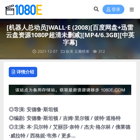
登录
[机器人总动员]WALL·E (2008)[百度网盘+迅雷
云盘资源1080P超清未删减][MP4/6.3GB][中英
字幕]
2021-12-07
欧美
豆瓣榜单
312
详情介绍
◎导演: 安德鲁·斯坦顿
◎编剧: 安德鲁·斯坦顿 / 吉姆·里尔顿 / 彼特·道格特
◎主演: 本·贝尔特 / 艾丽莎·奈特 / 杰夫·格尔林 / 佛莱德
·威拉特 / 西格妮·韦弗 / 更多…