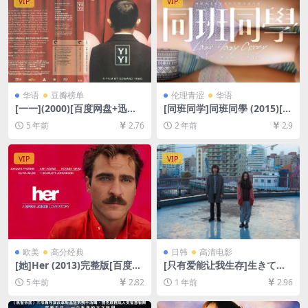
VIP
VIP
华语
豆瓣榜单
伦理青涩
华语
[一一](2000)[百度网盘+迅雷
[同班同学]同班同學 (2015)[百
云盘资源1080P超清未删减]
度网盘+夸克网盘1080P超清
5 年前
2.76
2 年前
2.9
[MP4/11GB][中文字幕]
未删减资源][网盘下载][MP4/
6.3GB][粤语中字][视频文件
+防和谐加密压缩包]
VIP
VIP
欧美
高分经典
日韩
高清电影
[她]Her (2013)完整版[百度网
[只有爱能让我生存]生きてる
盘+迅雷云盘资源1080P超清
だけで、愛。 (2018)[百度网
5 年前
2.82
1 年前
2.96
未删减][MP4/7.6GB][中英字
盘+夸克网盘1080P超清未删
幕]
减资源][网盘在线播放/下载]