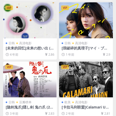
放/下载][MP4/8.2GB][中英字
[韩语中字]
幕]
VIP
VIP
日韩
高清电影
日韩
高清电影
[未来的回忆]未来の想い出 (1
[我破碎的真理子]マイ・ブロ
992)[百度网盘+迅雷云盘资源
ークン・マリコ (2022)[百度
4 年前
2.86
1 年前
2.9
1080P超清未删减][MP4/7.6G
网盘+夸克网盘1080P超清未
B][日语中字]
删减资源][网盘在线播放/下
载][MP4/5.5GB][中文字幕]
VIP
VIP
日韩
豆瓣榜单
欧美
高清电影
[隐剑鬼爪]隠し剣 鬼の爪 (200
[卡拉马利联盟]Calamari Uni
4)[百度网盘+夸克网盘1080P
on (1985)[百度网盘+夸克网
3 年前
2.83
2 年前
2.81
超清未删减资源][网盘在线播
盘1080P超清未删减资源][网