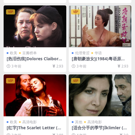
放/下载][MP4/8.6GB][中文字
盘在线播放/下载][MP4/5.5G
幕]
B][中文字幕]
VIP
VIP
欧美
豆瓣榜单
伦理青涩
华语
[热泪伤痕]Dolores Claiborn
[唐朝豪放女](1984)粤语原声
e (1995)[百度网盘+夸克网盘1
&国语配音[百度网盘+迅雷云
3 年前
2.93
3 年前
2.93
080P超清未删减资源][网盘在
盘资源1080P超清未删减][MP
线播放/下载][MP4/8.5GB][中
4/5.6GB][中文字幕]
英字幕]
VIP
VIP
欧美
高清电影
其他
高清电影
[红字]The Scarlet Letter (19
[适合分手的季节]İklimler (20
95)[百度网盘+夸克网盘1080P
06)[百度网盘+迅雷云盘资源1