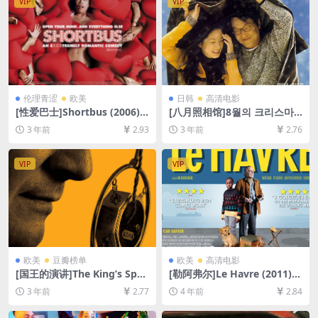
VIP
VIP
幕]
伦理青涩
欧美
日韩
高清电影
[性爱巴士]Shortbus (2006)
[八月照相馆]8월의 크리스마
[百度网盘+迅雷云盘资源1080
스 (1998)[百度网盘+迅雷云盘
3 年前
2.93
3 年前
2.76
P超清未删减][MP4/6GB][中
资源1080P超清未删减][MP4/
英字幕]【手机无法在线播放，
6GB][韩语中字]
请下载防和谐压缩包（含解压
VIP
VIP
密码）】
欧美
豆瓣榜单
欧美
高清电影
[国王的演讲]The King’s Spee
[勒阿弗尔]Le Havre (2011)
ch (2010)[百度网盘+夸克网盘
[百度网盘+迅雷云盘资源1080
3 年前
2.77
4 年前
2.84
1080P超清未删减资源][网盘
P超清未删减][MP4/6GB][中
在线播放/下载][MP4/7.5GB]
文字幕]