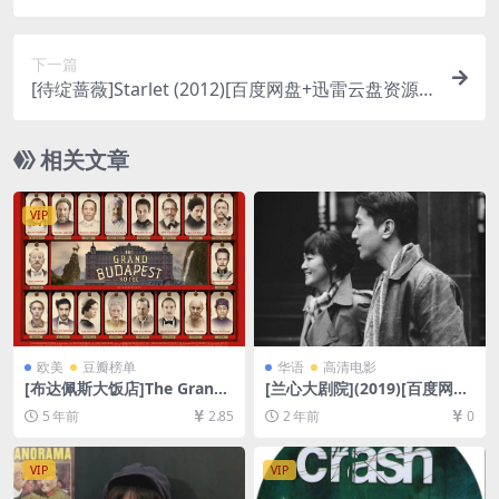
度网盘+迅雷云盘+阿里云盘资源1080P超清未删减]
[MP4/8.9GB][中英字幕]
下一篇
[待绽蔷薇]Starlet (2012)[百度网盘+迅雷云盘资源1
080P超清未删减][MP4/6.2GB][中英字幕]
相关文章
VIP
欧美
豆瓣榜单
华语
高清电影
[布达佩斯大饭店]The Grand
[兰心大剧院](2019)[百度网盘
Budapest Hotel (2014)[百度
+夸克网盘1080P超清未删减
5 年前
2.85
2 年前
0
网盘+迅雷云盘资源1080P超
资源][网盘在线播放/下载][MP
清未删减][MP4/6.3GB][中英
4/8.2GB][中英字幕]
字幕]
VIP
VIP