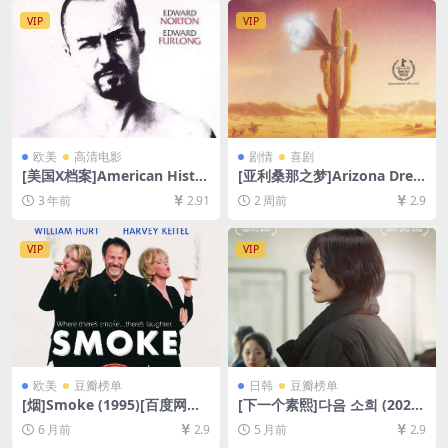
字幕]
VIP
VIP
欧美
高清电影
剧情
喜剧
[美国X档案]American Histor
[亚利桑那之梦]Arizona Drea
y X (1998)[百度网盘+迅雷云
m (1993)[百度网盘+夸克网盘
3 年前
2.91
2 周前
2.9
盘资源1080P超清未删减][MP
1080P超清未删减资源][网盘
4/7GB][中英字幕]
在线播放/下载][MP4/9.9GB]
[中英字幕]
VIP
VIP
欧美
豆瓣榜单
日韩
豆瓣榜单
[烟]Smoke (1995)[百度网盘
[下一个素熙]다음 소희 (2022)
+夸克网盘1080P超清未删减
[百度网盘+夸克网盘1080P超
6 月前
2.9
5 月前
2.9
资源][网盘在线播放/下载][MP
清未删减资源][网盘在线播放/