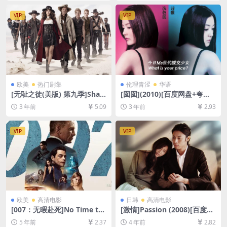
4/7GB][中英字幕]
下载][MP4/8.7GB][中文字幕]
VIP
VIP
欧美
热门剧集
伦理青涩
华语
[无耻之徒(美版) 第九季]Sha
[囡囡](2010)[百度网盘+夸克
meless Season 9 (2018)[百
网盘1080P超清未删减资源]
3 年前
5.09
3 年前
2.93
度网盘+夸克网盘1080P超清
[网盘在线播放/下载][MP4/5.
未删减资源][网盘在线播放/下
6GB][粤语中字]
载][MP4/42GB][中英字幕]
VIP
VIP
欧美
高清电影
日韩
高清电影
[007：无暇赴死]No Time to
[激情]Passion (2008)[百度网
Die (2021)[百度网盘+迅雷云
盘+迅雷云盘资源1080P超清
5 年前
2.37
4 年前
2.82
盘资源1080P超清未删减][MP
未删减][MP4/7.3GB][日语中