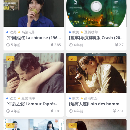
欧美
高清电影
欧美
豆瓣榜单
[中国姑娘]La chinoise (196
[撞车]导演剪辑版 Crash (200
7)[百度网盘+迅雷云盘资源10
4)[百度网盘+迅雷云盘资源10
5 年前
2.85
4 年前
2.7
80P超清未删减][MP4/6.1GB]
80P超清未删减][MP4/7.4GB]
[中文字幕]
[中英字幕]
VIP
VIP
欧美
豆瓣榜单
欧美
高清电影
[午后之爱]L’amour l’après-m
[远离人迹]Loin des homme
idi (1972)[百度网盘+迅雷云盘
s (2014)[百度网盘+迅雷云盘
4 年前
2.81
4 年前
2.81
资源1080P超清未删减][MP4/
资源1080P超清未删减][MP4/
6.2GB][原声中字]
6GB][中文字幕]
VIP
VIP