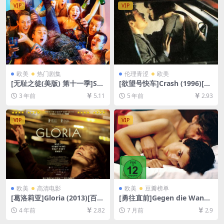
[中英字幕]
VIP
VIP
欧美
热门剧集
伦理青涩
欧美
[无耻之徒(美版) 第十一季]Sh
[欲望号快车]Crash (1996)[百
ameless Season 11 (2020)
度网盘+迅雷云盘资源1080P
3 年前
5.11
5 年前
2.93
[百度网盘+夸克网盘1080P超
超清未删减][MP4/6.1GB][中
清未删减资源][网盘在线播放/
英字幕]【视频文件+防和谐压
下载][MP4/34GB][中英字幕]
缩包（含解压密码）】
VIP
VIP
欧美
高清电影
欧美
豆瓣榜单
[葛洛莉亚]Gloria (2013)[百度
[勇往直前]Gegen die Wand
网盘+迅雷云盘资源1080P超
(2004)[百度网盘+夸克网盘10
4 年前
2.82
7 月前
2.9
清未删减][MP4/7GB][中文字
80P超清未删减资源][网盘在
幕]
线播放/下载][MP4/8GB][中英