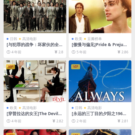
日韩
高清电影
欧美
豆瓣榜单
[与犯罪的战争：坏家伙的全盛
[傲慢与偏见]Pride & Prejudi
时代]범죄와의 전쟁 : 나쁜놈
ce (2005)[百度网盘+迅雷云盘
4 年前
2.8
5 年前
2.86
들 전성시대 (2012)[百度网盘
资源1080P超清未删减][MP4/
+迅雷云盘资源1080P超清未
8.3GB][中英字幕]
删减][MP4/8.7GB][韩语中字]
VIP
VIP
欧美
高清电影
日韩
高清电影
[穿普拉达的女王]The Devil
[永远的三丁目的夕阳之1964]
Wears Prada (2006)[百度网
Always 三丁目の夕日’64 (20
4 年前
2.82
2 年前
2.81
盘+迅雷云盘资源1080P超清
12)[百度网盘+夸克网盘1080P
未删减][MP4/7GB][中英字幕]
超清未删减资源][网盘在线播
放/下载][MP4/9.5GB][中文字