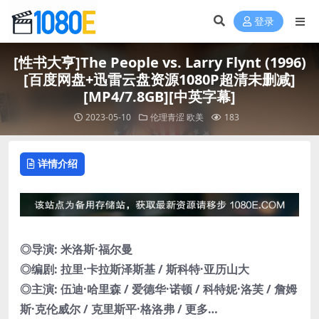
登录
[性书大亨]The People vs. Larry Flynt (1996)
[百度网盘+迅雷云盘资源1080P超清未删减]
[MP4/7.8GB][中英字幕]
2023-05-10
伦理青涩
欧美
183
详情介绍
◎导演: 米洛斯·福尔曼
◎编剧: 拉里·卡拉斯泽斯基 / 斯科特·亚历山大
◎主演: 伍迪·哈里森 / 爱德华·诺顿 / 科特妮·洛芙 / 詹姆
斯·克伦威尔 / 克里斯平·格洛弗 / 更多…