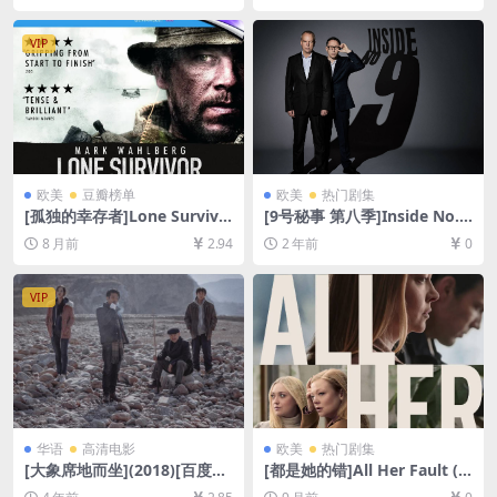
4/10GB][中英字幕]
字]
VIP
欧美
豆瓣榜单
欧美
热门剧集
[孤独的幸存者]Lone Survivo
[9号秘事 第八季]Inside No. 9
r (2013)[百度网盘+夸克网盘1
Season 8 (2022)[百度网盘
8 月前
2.94
2 年前
0
080P超清未删减资源][网盘在
+夸克网盘1080P超清未删减
线播放/下载][MP4/10GB][中
资源][网盘在线播放/下载][MP
英字幕]
4/4.8GB][中英字幕]
VIP
华语
高清电影
欧美
热门剧集
[大象席地而坐](2018)[百度网
[都是她的错]All Her Fault (2
盘+夸克网盘+迅雷云盘资源10
025)[百度网盘+夸克网盘1080