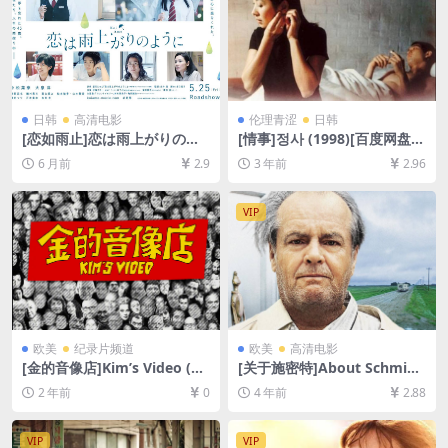
日韩
高清电影
伦理青涩
日韩
[恋如雨止]恋は雨上がりのよ
[情事]정사 (1998)[百度网盘
うに (2018)[百度网盘+夸克网
+迅雷云盘资源1080P超清未
6 月前
2.9
3 年前
2.96
盘1080P超清未删减资源][网
删减][MP4/6GB][韩语中字]
盘在线播放/下载][MP4/7.2G
B][中文字幕]
VIP
欧美
纪录片频道
欧美
高清电影
[金的音像店]Kim’s Video (20
[关于施密特]About Schmidt
23)[百度网盘+夸克网盘1080P
(2002)[百度网盘+迅雷云盘资
2 年前
0
4 年前
2.88
超清未删减资源][网盘在线播
源1080P超清未删减][MP4/7.
放/下载][MP4/5.5GB][中英字
6GB][中英字幕]
幕]
VIP
VIP