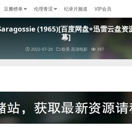
豆瓣榜单
伦理青涩
纪录片频道
VIP会员
w Saragossie (1965)[百度网盘+迅雷云
幕]
2022-07-20
欧美
高清电影
397