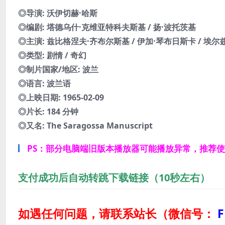
◎导演: 沃伊切赫·哈斯
◎编剧: 塔德乌什·克维亚特科夫斯基 / 扬·波托茨基
◎主演: 兹比格涅夫·齐布尔斯基 / 伊加·琴布日斯卡 / 埃尔
◎类型: 剧情 / 奇幻
◎制片国家/地区: 波兰
◎语言: 波兰语
◎上映日期: 1965-02-09
◎片长: 184 分钟
◎又名: The Saragossa Manuscript
PS：部分电脑端旧版本播放器可能播放异常，推荐
支付成功后自动转跳下载链接（10秒左右）
如遇任何问题，请联系站长
（微信号：
F