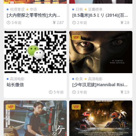
伦理青涩
华语
日韩
豆瓣榜单
[大内密探之零零性性]大內密
[0.5毫米]0.5ミリ (2014)[百度
探之靈靈性性 (1996)[百度网
网盘+夸克网盘1080P超清未
3 年前
2.87
2 年前
2.8
盘+夸克网盘1080P超清未删
删减资源][网盘在线播放/下
减资源][网盘下载][MP4/6GB]
载][MP4/12GB][中文字幕]
[粤语中字]【手机/平板无法在
VIP
线播放，请使用电脑下载防和
谐压缩包（含解压密码）】
高清电影
欧美
高清电影
站长微信
[少年汉尼拔]Hannibal Rising
(2007)[百度网盘+迅雷云盘资
5 年前
3 年前
2.9
源1080P超清未删减][MP4/7
GB][中英字幕]
VIP
VIP