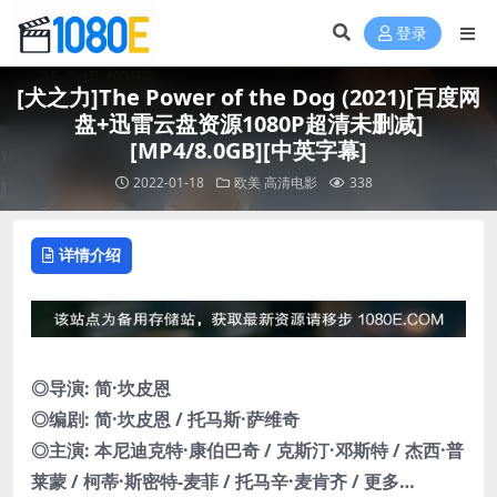
登录
[犬之力]The Power of the Dog (2021)[百度网
盘+迅雷云盘资源1080P超清未删减]
[MP4/8.0GB][中英字幕]
2022-01-18
欧美
高清电影
338
详情介绍
◎导演: 简·坎皮恩
◎编剧: 简·坎皮恩 / 托马斯·萨维奇
◎主演: 本尼迪克特·康伯巴奇 / 克斯汀·邓斯特 / 杰西·普
莱蒙 / 柯蒂·斯密特-麦菲 / 托马辛·麦肯齐 / 更多…