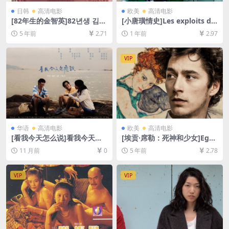
日韩
高清电影
欧美
高清电影
[82年生的金智英]82년생 김지
[小唐璜情史]Les exploits d’u
영 (2019)[百度网盘+夸克网盘
n jeune Don Juan (1987)[百
5 年前
2.71
1 年前
2.97
+迅雷云盘资源1080P超清未
度网盘+夸克网盘1080P超清
删减][MP4/7.2GB][韩语中字]
未删减资源][网盘在线播放/下
载][MP4/6.5GB][中英字幕]
VIP
华语
高清电影
欧美
高清电影
[看我今天怎么说]看我今天怎
[埃贡·席勒：死神和少女]Ego
麼說 (2024)[百度网盘+夸克网
n Schiele: Tod und Mädche
11 月前
0
5 年前
2.78
盘1080P超清未删减资源][网
n (2016)[百度网盘+迅雷云盘
盘在线播放/下载][MP4/4.4G
资源1080P超清未删减][MP4/
B][粤语中字]
7.0GB][原声中字]
VIP
VIP