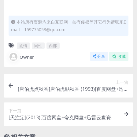
本站所有资源均来自互联网，如有侵权等其它行为请联系E
mail：159775053@qq.com
剧情
同性
西部
Owner
分享
收藏
上一篇
[唐伯虎点秋香]唐伯虎點秋香 (1993)[百度网盘+迅雷
云盘资源1080P超清未删减][MP4/6.6GB][粤语中
字]
下一篇
[天注定](2013)[百度网盘+夸克网盘+迅雷云盘资源1
080P超清未删减][MP4/8.3GB][原声中字]
相关文章