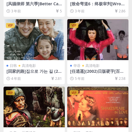
[风骚律师 第六季]Better Call
[致命弯道6：终极审判]Wron
Saul Season 6 (2022)[百度网
g Turn 6: Last Resort (2014)
3 年前
5
3 年前
2.86
盘+迅雷云盘+阿里云盘资源10
[百度网盘+迅雷云盘资源1080
80P超清未删减][MP4/19GB]
P超清未删减][MP4/5GB][中
[中英字幕]
英字幕]
VIP
VIP
日韩
高清电影
华语
高清电影
[回家的路]집으로 가는 길 (20
[任逍遥](2002)日版硬字[百度
13)[百度网盘+迅雷云盘资源1
网盘+迅雷云盘资源DVD高清
4 年前
2.81
5 年前
2.58
080P超清未删减][MP4/8.5G
未删减][MP4/6.3GB][国语中
B][韩语中字]
字]
VIP
VIP