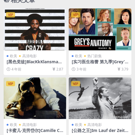
VIP
VIP
欧美
高清电影
欧美
热门剧集
[黑色党徒]BlacKkKlansman
[实习医生格蕾 第九季]Grey’s
(2018)[百度网盘+迅雷云盘资
Anatomy Season 9 (2012)
4 年前
2.87
3 年前
3.79
源1080P超清未删减][MP4/8
[百度网盘+夸克网盘1080P超
GB][中英字幕]
清未删减资源][网盘在线播放/
下载][MP4/67GB][奈飞官方
VIP
VIP
中字]
欧美
高清电影
欧美
高清电影
[卡蜜儿·克劳岱尔]Camille Cla
[公路之王]Im Lauf der Zeit