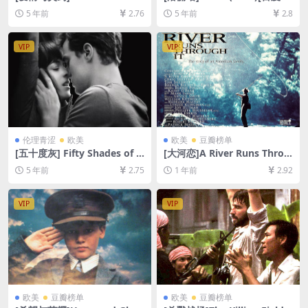
rugs (2010)[百度网盘+迅雷云
盘+迅雷云盘资源1080P超清
5 年前
2.76
5 年前
2.8
盘资源1080P超清未删减][MP
未删减][MP4/9.4GB][中英字
4/6.8GB][中英字幕]
幕]
VIP
VIP
伦理青涩
欧美
欧美
豆瓣榜单
[五十度灰] Fifty Shades of G
[大河恋]A River Runs Throu
rey (2015)129分钟(加长版)
gh It (1992)[百度网盘+夸克
5 年前
2.75
1 年前
2.92
[百度网盘+迅雷云盘+夸克网
网盘1080P超清未删减资源]
盘资源1080P][MP4/7.5GB]
[网盘在线播放/下载][MP4/7.
[中英字幕]【视频文件+防和谐
8GB][中文字幕]
VIP
VIP
压缩包（含解压密码）】
欧美
豆瓣榜单
欧美
豆瓣榜单