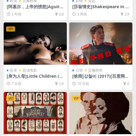
欧美
豆瓣榜单
剧情
喜剧
[阿基尔，上帝的愤怒]Aguirr
[莎翁情史]Shakespeare in L
e, der Zorn Gottes (1972)
ove (1998)[百度网盘+夸克网
2 年前
2.8
3 周前
2.9
[百度网盘+夸克网盘1080P超
盘1080P超清未删减资源][网
清未删减资源][网盘在线播放/
盘在线播放/下载][MP4/8.4G
下载][MP4/6.6GB][中文字幕]
B][中英字幕]
VIP
欧美
高清电影
日韩
豆瓣榜单
[身为人母]Little Children (2
[铁雨]강철비 (2017)[百度网盘
006)[百度网盘+夸克网盘1080
+夸克网盘1080P超清未删减
7 月前
2.9
10 月前
0
P超清未删减资源][网盘在线播
资源][网盘在线播放/下载][MP
放/下载][MP4/8GB][中英字
4/9GB][中文字幕]
幕]
VIP
VIP