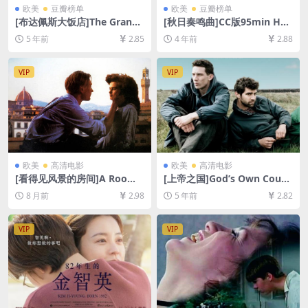
欧美
豆瓣榜单
欧美
豆瓣榜单
[布达佩斯大饭店]The Grand
[秋日奏鸣曲]CC版95min Hös
Budapest Hotel (2014)[百度
tsonaten (1978)[百度网盘
5 年前
2.85
4 年前
2.88
网盘+迅雷云盘资源1080P超
+迅雷云盘资源1080P超清未
清未删减][MP4/6.3GB][中英
删减][MP4/5.8GB][中文字幕]
字幕]
VIP
VIP
欧美
高清电影
欧美
高清电影
[看得见风景的房间]A Room
[上帝之国]God’s Own Count
with a View (1985)[百度网盘
ry (2017)[百度网盘+迅雷云盘
8 月前
2.98
5 年前
2.82
+夸克网盘1080P超清未删减
资源1080P超清未删减][MP4/
资源][网盘在线播放/下载][MP
5.9GB][中英字幕]【视频文件
4/8.3GB][中英字幕]
+防和谐压缩包（含解压密
VIP
VIP
码）】