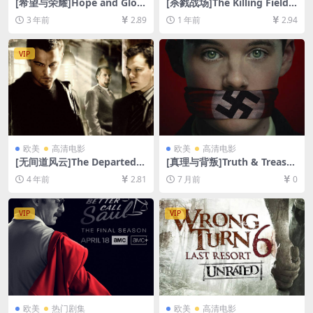
[希望与荣耀]Hope and Glory
[杀戮战场]The Killing Fields
(1987)[百度网盘+夸克网盘10
(1984)[百度网盘+夸克网盘10
3 年前
2.89
1 年前
2.94
80P超清未删减资源][网盘在
80P超清未删减资源][网盘在
线播放/下载][MP4/7.2GB][中
线播放/下载][MP4/9.9GB][中
英字幕]
英字幕]
VIP
欧美
高清电影
欧美
高清电影
[无间道风云]The Departed
[真理与背叛]Truth & Treaso
(2006)[百度网盘+迅雷云盘资
n (2025)[百度网盘+夸克网盘1
4 年前
2.81
7 月前
0
源1080P超清未删减][MP4/9
080P超清未删减资源][网盘在
GB][中英字幕]
线播放/下载][MP4/5GB][中文
字幕]
VIP
VIP
欧美
热门剧集
欧美
高清电影