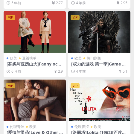
udel (1988)[百度网盘+迅雷云
(1976)[百度网盘+迅雷云盘资
5 年前
2.77
4 年前
2.95
盘资源1080P超清未删减][MP
源1080P超清未删减][MP4/11
4/10GB][原声中字]
GB][中文字幕]
VIP
VIP
欧美
豆瓣榜单
欧美
热门剧集
[芬妮与亚历山大]Fanny och
[权力的游戏 第一季]Game of
Alexander (1982)[百度网盘
Thrones Season 1 (2011)[百
6 月前
2.9
4 年前
5.1
+夸克网盘1080P超清未删减
度网盘+迅雷云盘+阿里云盘资
资源][网盘在线播放/下载][MP
源1080P超清未删减][MP4/31
4/20GB][中文字幕]
GB][中英字幕]
VIP
VIP
伦理青涩
欧美
伦理青涩
欧美
[爱情与灵药]Love & Other D
[洛丽塔]Lolita (1962)[百度网