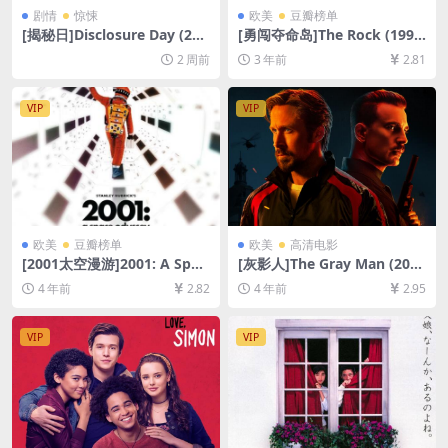
剧情
惊悚
欧美
豆瓣榜单
[揭秘日]Disclosure Day (202
[勇闯夺命岛]The Rock (199
6)[百度网盘+夸克网盘1080P
6)[百度网盘+夸克网盘1080P
2 周前
3 年前
2.81
超清未删减资源][网盘在线播
超清未删减资源][网盘在线播
放/下载][MP4/9.6GB][中文字
放/下载][MP4/8GB][中英字
幕]
幕]
VIP
VIP
欧美
豆瓣榜单
欧美
高清电影
[2001太空漫游]2001: A Spac
[灰影人]The Gray Man (202
e Odyssey (1968)[百度网盘
2)[百度网盘+迅雷云盘资源10
4 年前
2.82
4 年前
2.95
+迅雷云盘资源1080P超清未
80P超清未删减][MP4/7GB]
删减][MP4/9GB][中英字幕]
[中英字幕]
VIP
VIP