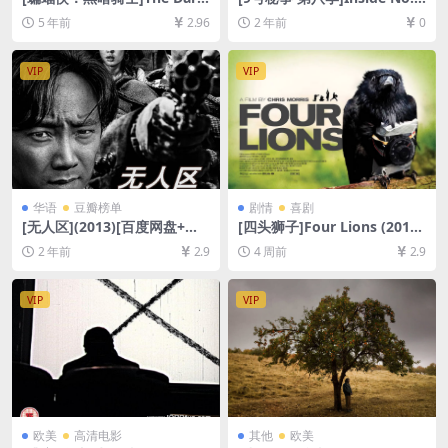
Knight (2008)[百度网盘+迅
Season 8 (2022)[百度网盘
5 年前
2.96
2 年前
0
雷云盘资源1080P超清未删减]
+夸克网盘1080P超清未删减
[MP4/9.7GB][中英字幕]
资源][网盘在线播放/下载][MP
4/4.8GB][中英字幕]
VIP
VIP
华语
豆瓣榜单
剧情
喜剧
[无人区](2013)[百度网盘+夸
[四头狮子]Four Lions (2010)
克网盘1080P超清未删减资源]
[百度网盘+夸克网盘1080P超
2 年前
2.9
4 周前
2.9
[网盘在线播放/下载][MP4/8.
清未删减资源][网盘在线播放/
3GB][中文字幕]
下载][MP4/6.8GB][中英字幕]
VIP
VIP
欧美
高清电影
其他
欧美