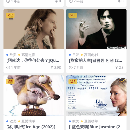
1 年前
0
2 年前
0
未删减资源][网盘在线播放/下
超清未删减资源][网盘在线播
载][MP4/3.6GB][中文字幕]
放/下载][MP4/5.5GB][中英字
幕]
VIP
VIP
欧美
高清电影
日韩
高清电影
[阿依达，你往何处去？]Quo
[甜蜜的人生]달콤한 인생 (200
Vadis, Aida? (2020)[百度网
5)[百度网盘+夸克网盘1080P
1 年前
2.98
7 月前
2.8
盘+夸克网盘1080P超清未删
超清未删减资源][网盘在线播
减资源][网盘在线播放/下载]
放/下载][MP4/9GB][中文字
[MP4/7GB][中文字幕]
幕]
VIP
VIP
欧美
豆瓣榜单
欧美
豆瓣榜单
[冰川时代]Ice Age (2002)[百
[ 蓝色茉莉]Blue Jasmine (20