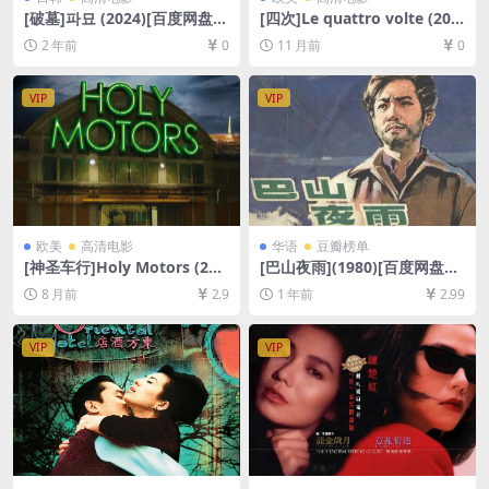
[破墓]파묘 (2024)[百度网盘
[四次]Le quattro volte (201
+夸克网盘1080P超清未删减
0)[百度网盘+夸克网盘720P高
2 年前
0
11 月前
0
资源][网盘在线播放/下载][MP
清未删减资源][网盘在线播放/
4/7.8GB][中文字幕]
下载][MP4/3.5GB][无对白]
VIP
VIP
欧美
高清电影
华语
豆瓣榜单
[神圣车行]Holy Motors (201
[巴山夜雨](1980)[百度网盘
2)[百度网盘+夸克网盘1080P
+夸克网盘1080P超清未删减
8 月前
2.9
1 年前
2.99
超清未删减资源][网盘在线播
资源][网盘在线播放/下载][MP
放/下载][MP4/7GB][中文字
4/5GB][中文字幕]
幕]
VIP
VIP