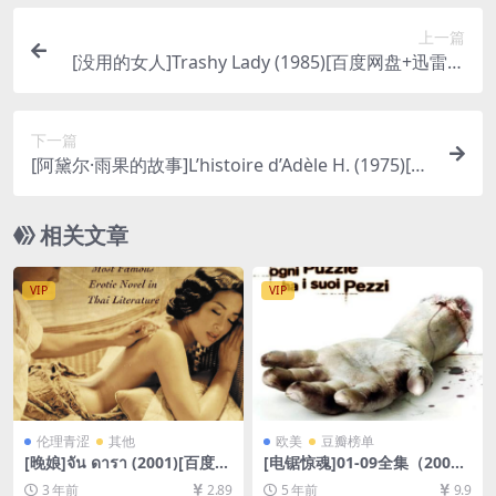
上一篇
[没用的女人]Trashy Lady (1985)[百度网盘+迅雷云
盘1080P超清未删减资源][网盘下载][MP4/5.4GB]
[中文字幕]【手机/平板无法在线播放，请使用电脑
下一篇
下载防和谐压缩包（含解压密码）】
[阿黛尔·雨果的故事]L’histoire d’Adèle H. (1975)[百
度网盘+夸克网盘1080P超清未删减资源][网盘在线
播放/下载][MP4/6.6GB][中英字幕]
相关文章
VIP
VIP
伦理青涩
其他
欧美
豆瓣榜单
[晚娘]จัน ดารา (2001)[百度网
[电锯惊魂]01-09全集（2004-
盘+夸克网盘+迅雷云盘+资源1
2021）[百度网盘+迅雷云盘资
3 年前
2.89
5 年前
9.9