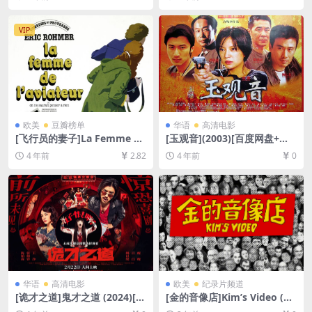
080P超清未删减][MP4/4.5G
源1080P超清未删减][MP4/48
B][泰语中字]
GB][中英字幕]
VIP
欧美
豆瓣榜单
华语
高清电影
[飞行员的妻子]La Femme de
[玉观音](2003)[百度网盘+迅
l’aviateur (1981)[百度网盘
雷云盘资源1080P超清未删减]
4 年前
2.82
4 年前
0
+迅雷云盘资源1080P超清未
[MP4/5.8GB][中文字幕]
删减][MP4/6GB][中文字幕]
华语
高清电影
欧美
纪录片频道
[诡才之道]鬼才之道 (2024)[百
[金的音像店]Kim’s Video (20
度网盘+夸克网盘1080P超清
23)[百度网盘+夸克网盘1080P