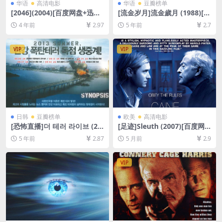
华语
高清电影
华语
豆瓣榜单
[2046](2004)[百度网盘+迅雷
[流金岁月]流金歲月 (1988)[百
云盘资源1080P超清未删减]
度网盘+迅雷云盘资源1080P
4 年前
2.97
5 年前
2.7
[MP4/7.9GB][原声中字]
超清未删减][MP4/3.5GB][粤
语中字]
VIP
VIP
日韩
豆瓣榜单
欧美
高清电影
[恐怖直播]더 테러 라이브 (20
[足迹]Sleuth (2007)[百度网
13)[百度网盘+迅雷云盘资源1
盘+夸克网盘1080P超清未删
5 年前
2.87
5 月前
2.9
080P超清未删减][MP4/5.5G
减资源][网盘在线播放/下载]
B][韩语中字]
[MP4/5.8GB][中英字幕]
VIP