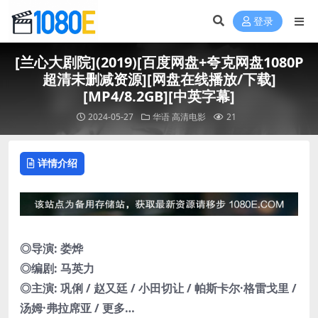
登录
[兰心大剧院](2019)[百度网盘+夸克网盘1080P
超清未删减资源][网盘在线播放/下载]
[MP4/8.2GB][中英字幕]
2024-05-27
华语
高清电影
21
详情介绍
◎导演: 娄烨
◎编剧: 马英力
◎主演: 巩俐 / 赵又廷 / 小田切让 / 帕斯卡尔·格雷戈里 /
汤姆·弗拉席亚 / 更多…