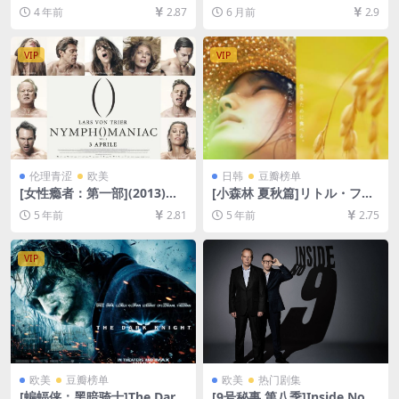
度网盘+迅雷云盘资源1080P
13)[百度网盘+夸克网盘1080P
4 年前
2.87
6 月前
2.9
超清未删减][MP4/5.2GB][中
超清未删减资源][网盘在线播
英字幕]
放/下载][MP4/6.3GB][中英字
幕]
VIP
VIP
伦理青涩
欧美
日韩
豆瓣榜单
[女性瘾者：第一部](2013)导
[小森林 夏秋篇]リトル・フォ
演剪辑版[百度网盘+迅雷云盘
レスト 夏・秋 (2014)[百度网
5 年前
2.81
5 年前
2.75
资源未删减1080P高清][MP4/
盘+迅雷云盘资源1080P超清
7.6GB][中英字幕]
未删减][MP4/7.3GB][日语中
字]
VIP
欧美
豆瓣榜单
欧美
热门剧集
[蝙蝠侠：黑暗骑士]The Dark
[9号秘事 第八季]Inside No. 9