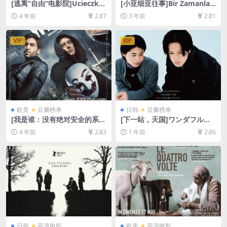
[逃离“自由”电影院]Ucieczka
[小亚细亚往事]Bir Zamanlar
z kina ‘Wolność’ (1990)[百
Anadolu’da (2011)[百度网盘
4 年前
2.87
3 年前
2.81
度网盘+迅雷云盘资源1080P
+夸克网盘1080P超清未删减
超清未删减][MP4/5.2GB][中
资源][网盘在线播放/下载][MP
文字幕]
4/10GB][中文字幕]
VIP
VIP
欧美
豆瓣榜单
日韩
豆瓣榜单
[我是谁：没有绝对安全的系
[下一站，天国]ワンダフルラ
统]Who Am I – Kein System
イフ (1998)[百度网盘+夸克网
4 年前
2.83
1 年前
2.86
ist sicher (2014)[百度网盘
盘1080P超清未删减资源][网
+迅雷云盘资源1080P超清未
盘在线播放/下载][MP4/8.3G
删减][MP4/6.6GB][中文字幕]
B][中文字幕]
日韩
高清电影
欧美
高清电影