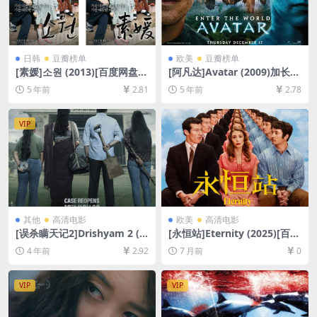
日韩
豆瓣榜单
欧美
豆瓣榜单
[素媛]소원 (2013)[百度网盘
[阿凡达]Avatar (2009)加长版
+夸克网盘+迅雷云盘资源1080
[百度网盘+迅雷云盘资源1080
5 年前
2.81
5 年前
2.78
P超清未删减][MP4/7.7GB][韩
P超清未删减][MP4/13GB][中
语中字]
英字幕]
VIP
其他
高清电影
欧美
高清电影
[误杀瞒天记2]Drishyam 2 (2
[永恒站]Eternity (2025)[百度
022)[百度网盘+迅雷云盘资源
网盘+夸克网盘1080P超清未
4 年前
2.92
7 月前
0
1080P超清未删减][MP4/3.6G
删减资源][网盘在线播放/下
B][中文字幕]
载][MP4/7.7GB][中英字幕]
VIP
VIP