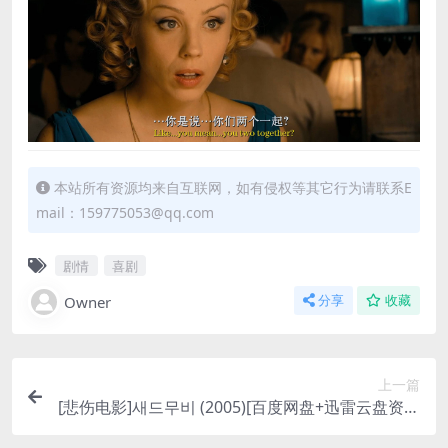
本站所有资源均来自互联网，如有侵权等其它行为请联系E
mail：159775053@qq.com
剧情
喜剧
Owner
分享
收藏
上一篇
[悲伤电影]새드무비 (2005)[百度网盘+迅雷云盘资源
1080P超清未删减][MP4/6GB][韩语中字]