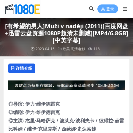
登录
[有希望的男人]Muži v naději (2011)[百度网盘
+迅雷云盘资源1080P超清未删减][MP4/6.8GB]
[中英字幕]
2023-04-15
欧美
高清电影
118
详情介绍
◎导演: 伊力·维伊德雷克
◎编剧: 伊力·维伊德雷克
◎主演: 杰里·马哈萨克 / 波莱克·波利夫卡 / 彼得拉·赫雷
比科娃 / 维卡·克里克斯 / 西蒙娜·史达索娃