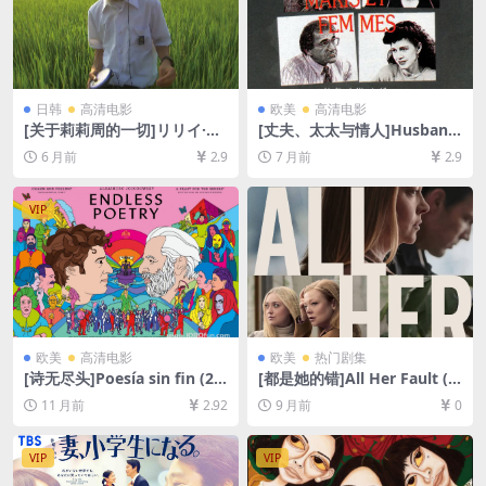
日韩
高清电影
欧美
高清电影
[关于莉莉周的一切]リリイ·シ
[丈夫、太太与情人]Husband
ュシュのすべて (2001)[百度
s and Wives (1992)[百度网
6 月前
2.9
7 月前
2.9
网盘+夸克网盘1080P超清未
盘+夸克网盘1080P超清未删
删减资源][网盘在线播放/下
减资源][网盘在线播放/下载]
载][MP4/9.6GB][中文字幕]
[MP4/7GB][中英字幕]
VIP
欧美
高清电影
欧美
热门剧集
[诗无尽头]Poesía sin fin (20
[都是她的错]All Her Fault (2
16)[百度网盘+夸克网盘+迅雷
025)[百度网盘+夸克网盘1080
11 月前
2.92
9 月前
0
云盘资源1080P超清未删减]
P超清未删减资源][网盘在线播
[MP4/8GB][中文字幕]
放/下载][MP4/29GB][中英字
幕]
VIP
VIP