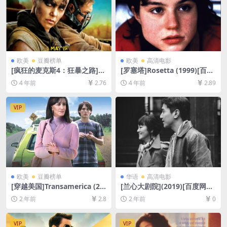
欧美
豆瓣榜单
欧美
高清电影
[疯狂的麦克斯4：狂暴之路]M
[罗塞塔]Rosetta (1999)[百度
ad Max: Fury Road (2015)彩
网盘+迅雷云盘资源1080P超
4 年前
2.76
4 年前
2.89
色/黑白版本[百度网盘+迅雷云
清未删减][MP4/5.2GB][中英
盘资源1080P超清未删减][MP
字幕]
4/8.6GB][中英字幕]
VIP
欧美
豆瓣榜单
华语
高清电影
[穿越美国]Transamerica (20
[兰心大剧院](2019)[百度网盘
05)[百度网盘+夸克网盘1080P
+夸克网盘1080P超清未删减
2 年前
2.8
2 年前
0
超清未删减资源][网盘在线播
资源][网盘在线播放/下载][MP
放/下载][MP4/6.3GB][中英字
4/8.2GB][中英字幕]
幕]
VIP
VIP