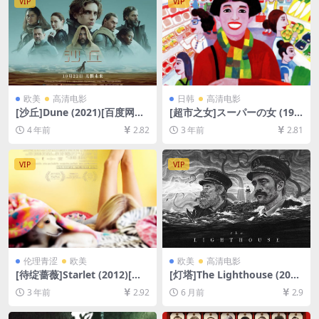
VIP
VIP
欧美
高清电影
日韩
高清电影
[沙丘]Dune (2021)[百度网盘
[超市之女]スーパーの女 (199
+迅雷云盘资源1080P超清未
6)[百度网盘+夸克网盘1080P
4 年前
2.82
3 年前
2.81
删减][MP4/9.9GB][中英字幕]
超清未删减资源][网盘在线播
放/下载][MP4/8.2GB][中文字
幕]
VIP
VIP
伦理青涩
欧美
欧美
高清电影
[待绽蔷薇]Starlet (2012)[百
[灯塔]The Lighthouse (201
度网盘+迅雷云盘资源1080P
9)[百度网盘+夸克网盘1080P
3 年前
2.92
6 月前
2.9
超清未删减][MP4/6.2GB][中
超清未删减资源][网盘在线播
英字幕]
放/下载][MP4/6.7GB][中英字