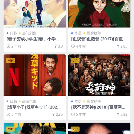
日韩
热门剧集
华语
豆瓣榜单
[妻子变成小学生]妻、小学生
[血观音]血觀音 (2017)[百度网
になる。 (2022)[百度网盘+夸
盘+夸克网盘+迅雷云盘资源10
2 年前
3.8
4 年前
2.85
克网盘1080P超清未删减资源]
80P超清未删减][MP4/7GB]
[网盘在线播放/下载][MP4/16
[中文字幕]
GB][中文字幕]
VIP
VIP
日韩
高清电影
华语
豆瓣榜单
[浅草小子]浅草キッド (2021)
[我不是药神](2018)[百度网盘
[百度网盘+迅雷云盘资源1080
+迅雷云盘资源1080P超清][M
5 年前
2.85
5 年前
2.83
P超清未删减][MP4/8.0GB][日
P4/7.5GB][国语中字]
语中字]
VIP
VIP