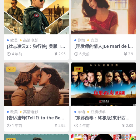
欧美
高清电影
剧情
喜剧
[壮志凌云2：独行侠] 美版 To
[理发师的情人]Le mari de la
p Gun: Maverick (2022)[百
coiffeuse (1990)[百度网盘
4 年前
2.95
6 天前
2.9
度网盘+迅雷云盘资源1080P
+夸克网盘1080P超清未删减
超清未删减][MP4/8GB][中英
资源][网盘在线播放/下载][MP
字幕]
4/5.6GB][中文字幕]
VIP
VIP
欧美
高清电影
华语
豆瓣榜单
[告诉蜜蜂]Tell It to the Bees
[东邪西毒：终极版]東邪西毒
(2018)[百度网盘+夸克网盘10
終極版 (2008)[百度网盘+迅雷
1 年前
2.92
4 年前
2.83
80P超清未删减资源][网盘在
云盘资源1080P超清未删减]
线播放/下载][MP4/7.8GB][中
[MP4/6.7GB][粤语中字]
英字幕]