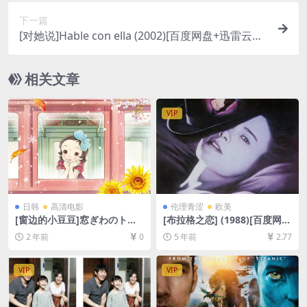
下一篇
[对她说]Hable con ella (2002)[百度网盘+迅雷云盘
资源1080P超清未删减][MP4/6.7GB][中英字幕]
相关文章
VIP
日韩
高清电影
伦理青涩
欧美
[窗边的小豆豆]窓ぎわのトッ
[布拉格之恋] (1988)[百度网盘
トちゃん (2023)[百度网盘+夸
+迅雷云盘资源1080P超清未
2 年前
0
5 年前
2.77
克网盘1080P超清未删减资源]
删减][MP4/9.4GB][中英字幕]
[网盘在线播放/下载][MP4/7.
【视频文件+防和谐压缩包
7GB][中文字幕]
（含解压密码）】
VIP
VIP