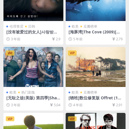
伦理青涩
日韩
欧美
豆瓣榜单
[没有被爱过的女人]사랑받지
[海豚湾]The Cove (2009)[百
못한 여자 (2017)[百度网盘
度网盘+迅雷云盘资源1080P
3 年前
2.9
5 年前
2.79
+迅雷云盘资源1080P超清未
超清未删减][MP4/5.8GB][中
删减][MP4/5GB][韩语中字]
英字幕]
VIP
VIP
欧美
热门剧集
欧美
豆瓣榜单
[无耻之徒(美版) 第四季]Sha
[牺牲]数位修复版 Offret (198
meless Season 4 (2014)[百
6)[百度网盘+夸克网盘+迅雷云
3 年前
5.04
4 年前
2.91
度网盘+夸克网盘1080P超清
盘资源1080P超清][MP4/9.2G
未删减资源][网盘在线播放/下
B][中文字幕]
载][MP4/37GB][中英字幕]
VIP
VIP