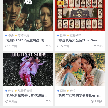
幕]
VIP
华语
高清电影
欧美
豆瓣榜单
[老枪](2023)[百度网盘+夸克
[布达佩斯大饭店]The Grand
网盘2160P超清未删减资源]
Budapest Hotel (2014)[百度
1 年前
0
5 年前
2.85
[网盘在线播放/下载][MP4/5.
网盘+迅雷云盘资源1080P超
8GB][中文字幕]
清未删减][MP4/6.3GB][中英
字幕]
欧美
纪录片频道
剧情
欧美
[泰勒·斯威夫特：时代巡回演
[男神与女神的罗曼史]Les am
唱会终场秀]Taylor Swift | T
ours d’Astrée et de Célado
8 月前
0
2 周前
he Eras Tour | The Final Sh
n (2007)[百度网盘+夸克网盘1
ow (2025)[百度网盘+夸克网
080P超清未删减资源][网盘在