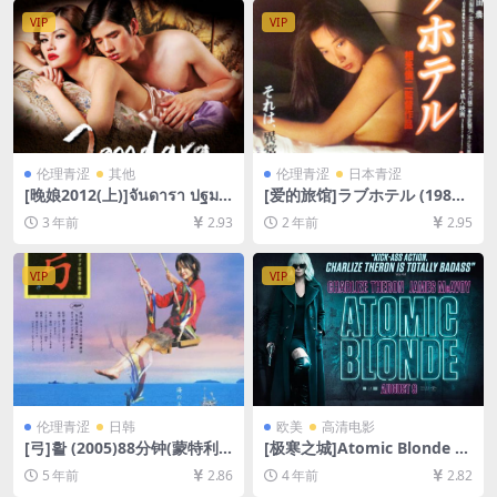
4/6.4GB][中文字幕]
VIP
VIP
伦理青涩
其他
伦理青涩
日本青涩
[晚娘2012(上)]จันดารา ปฐมบ
[爱的旅馆]ラブホテル (1985)
ท (2012)[百度网盘+迅雷云盘
[百度网盘+夸克网盘1080P超
3 年前
2.93
2 年前
2.95
资源1080P超清未删减][MP4/
清未删减资源][网盘资源下载]
8GB][中英字幕]
[MP4/6GB][中文字幕]【手机/
平板无法在线播放，请使用电
VIP
VIP
脑下载防和谐压缩包（含解压
密码）】
伦理青涩
日韩
欧美
高清电影
[弓]활 (2005)88分钟(蒙特利
[极寒之城]Atomic Blonde (2
尔电影节版)[百度网盘+迅雷云
017)[百度网盘+迅雷云盘资源
5 年前
2.86
4 年前
2.82
盘资源1080P超清][MP4/5.3G
1080P超清未删减][MP4/7.5G