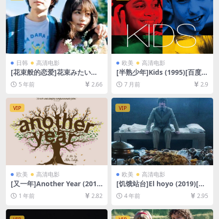
日韩
高清电影
欧美
高清电影
[花束般的恋爱]花束みたいな
[半熟少年]Kids (1995)[百度网
恋をした (2021)[百度网盘+迅
盘+夸克网盘1080P超清未删
5 年前
2.66
7 月前
2.9
雷云盘资源1080P超清未删减]
减资源][网盘在线播放/下载]
[MP4/7.8GB][日语中字]
[MP4/5.6GB][中英字幕]
VIP
VIP
欧美
高清电影
欧美
高清电影
[又一年]Another Year (201
[饥饿站台]El hoyo (2019)[百
0)[百度网盘+夸克网盘1080P
度网盘+迅雷云盘资源1080P
1 年前
2.82
4 年前
2.95
超清未删减资源][网盘在线播
超清未删减][MP4/6GB][中文
放/下载][MP4/8.5GB][中英字
字幕]
幕]