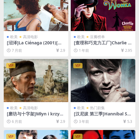
欧美
高清电影
欧美
豆瓣榜单
[沼泽]La Ciénaga (2001)[百
[查理和巧克力工厂]Charlie a
度网盘+夸克网盘1080P超清
nd the Chocolate Factory
7 月前
2.9
1 年前
2.95
未删减资源][网盘在线播放/下
(2005)[百度网盘+夸克网盘10
载][MP4/6.6GB][中文字幕]
80P超清未删减资源][网盘在
线播放/下载][MP4/7.5GB][中
VIP
VIP
英字幕]
欧美
高清电影
欧美
热门剧集
[磨坊与十字架]Młyn i krzyż
[汉尼拔 第三季]Hannibal Sea
(2011)[百度网盘+夸克网盘10
son 3 (2015)[百度网盘+迅雷
6 月前
2.9
3 年前
5.3
80P超清未删减资源][网盘在
云盘+阿里云盘资源1080P超
线播放/下载][MP4/6.2GB][中
清未删减][MP4/14GB][中英
文字幕]
字幕]
VIP
VIP