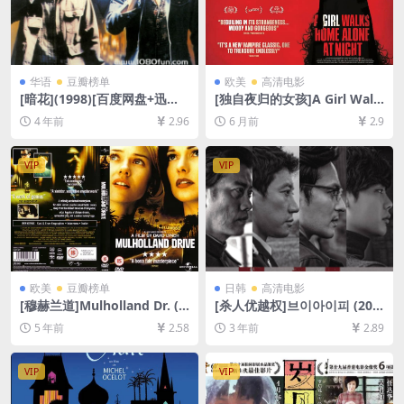
华语
豆瓣榜单
欧美
高清电影
[暗花](1998)[百度网盘+迅雷
[独自夜归的女孩]A Girl Walk
云盘资源1080P超清未删减]
s Home Alone at Night (20
4 年前
2.96
6 月前
2.9
[MP4/5.5GB][粤语中字]
14)[百度网盘+夸克网盘1080P
超清未删减资源][网盘在线播
放/下载][MP4/6.2GB][中文字
VIP
VIP
幕]
欧美
豆瓣榜单
日韩
高清电影
[穆赫兰道]Mulholland Dr. (2
[杀人优越权]브이아이피 (201
001)[百度网盘+夸克网盘+迅
7)[百度网盘+夸克网盘+迅雷云
5 年前
2.58
3 年前
2.89
雷云盘资源1080P超清未删减]
盘资源1080P超清未删减][MP
[MP4/9.4GB][中英字幕]
4/8GB][韩语中字]
VIP
VIP