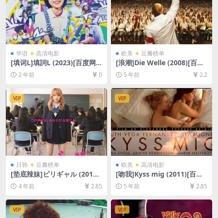
华语
高清电影
欧美
豆瓣榜单
[填词L]填詞L (2023)[百度网
[浪潮]Die Welle (2008)[百度
盘+夸克网盘1080P超清未删
网盘+迅雷云盘资源1080P超
2 年前
0
5 年前
2.2
减资源][网盘在线播放/下载]
清][MP4/5.1GB][英语中字]
[MP4/2.7GB][粤语中字]
VIP
VIP
日韩
豆瓣榜单
欧美
高清电影
[垫底辣妹]ビリギャル (2015)
[吻我]Kyss mig (2011)[百度
[百度网盘+迅雷云盘资源1080
网盘+迅雷云盘资源1080P超
4 年前
2.85
5 年前
2.85
P超清未删减][MP4/7.5GB][日
清未删减][MP4/6.7GB][原声
语中字]
中字]
VIP
VIP