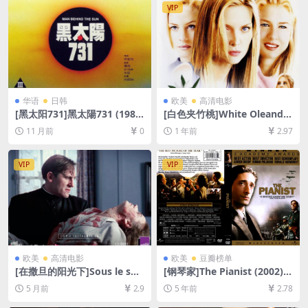
【手机/平板无法在线播放，请
VIP
使用电脑下载防和谐压缩包
（含解压密码）】
华语
日韩
欧美
高清电影
[黑太阳731]黑太陽731 (1988)
[白色夹竹桃]White Oleander
[百度网盘+夸克网盘1080P超
(2002)[百度网盘+夸克网盘10
11 月前
0
1 年前
2.97
清未删减资源][网盘在线播放/
80P超清未删减资源][网盘在
下载][MP4/6.8GB][中文字幕]
线播放/下载][MP4/7.9GB][中
文字幕]
VIP
VIP
欧美
高清电影
欧美
豆瓣榜单
[在撒旦的阳光下]Sous le sol
[钢琴家]The Pianist (2002)
eil de Satan (1987)[百度网盘
[百度网盘+迅雷云盘资源1080
5 月前
2.9
5 年前
2.78
+夸克网盘1080P超清未删减
P超清未删减][MP4/9.7GB][中
资源][网盘在线播放/下载][MP
英字幕]