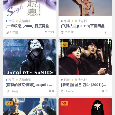
华语
高清电影
华语
高清电影
[一声叹息](2000)[百度网盘
[飞驰人生](2019)[百度网盘
+夸克网盘1080P超清未删减
+夸克网盘1080P超清未删减
1 年前
2.93
2 年前
0
资源][网盘在线播放/下载][MP
资源][网盘在线播放/下载][MP
4/5GB][中文字幕]
4/6.3GB][中文字幕]
VIP
欧美
高清电影
日韩
高清电影
[南特的雅克·德米]Jacquôt de
[春逝]봄날은 간다 (2001)[百
Nantes (1991)[百度网盘+迅
度网盘+迅雷云盘资源1080P
3 年前
0
3 年前
2.8
雷云盘资源720P高清未删减]
超清未删减][MP4/7GB][韩语
[MP4/7GB][中文字幕]
中字]
VIP
VIP