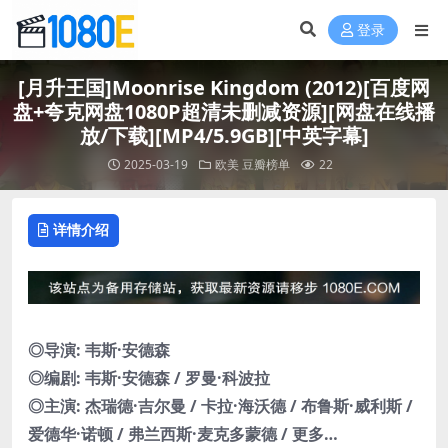
登录
[月升王国]Moonrise Kingdom (2012)[百度网
盘+夸克网盘1080P超清未删减资源][网盘在线播
放/下载][MP4/5.9GB][中英字幕]
2025-03-19
欧美
豆瓣榜单
22
详情介绍
◎导演: 韦斯·安德森
◎编剧: 韦斯·安德森 / 罗曼·科波拉
◎主演: 杰瑞德·吉尔曼 / 卡拉·海沃德 / 布鲁斯·威利斯 /
爱德华·诺顿 / 弗兰西斯·麦克多蒙德 / 更多…