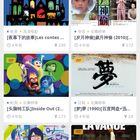
欧美
高清电影
华语
豆瓣榜单
[夜幕下的故事]Les contes de
[岁月神偷]歲月神偷 (2010)[百
la nuit (2011)[百度网盘+迅雷
度网盘+迅雷云盘资源1080P
4 年前
2.89
4 年前
2.73
云盘资源1080P超清未删减]
超清未删减][MP4/7.5GB][粤
[MP4/5GB][中文字幕]
语中字]
VIP
VIP
欧美
豆瓣榜单
日韩
豆瓣榜单
[头脑特工队]Inside Out (201
[梦]夢 (1990)[百度网盘+迅雷
5)[百度网盘+迅雷云盘资源10
云盘资源1080P超清][MP4/7
4 年前
2.73
4 年前
2.8
80P超清未删减][MP4/6GB]
GB][中文字幕]
[中英字幕]
VIP