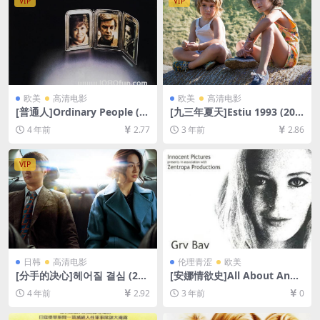
VIP
VIP
欧美
高清电影
欧美
高清电影
[普通人]Ordinary People (1
[九三年夏天]Estiu 1993 (201
980)[百度网盘+迅雷云盘资源
7)[百度网盘+夸克网盘1080P
4 年前
2.77
3 年前
2.86
1080P超清未删减][MP4/8G
超清未删减资源][网盘在线播
B][中文字幕]
放/下载][MP4/6.4GB][中文字
幕]
VIP
日韩
高清电影
伦理青涩
欧美
[分手的决心]헤어질 결심 (202
[安娜情欲史]All About Anna
2)[百度网盘+迅雷云盘资源10
(2005)[百度网盘+迅雷云盘10
4 年前
2.92
3 年前
0
80P超清未删减][MP4/8GB]
80P超清未删减资源][网盘下
[韩语中字]
载][MKV/2.4GB][中英字幕]