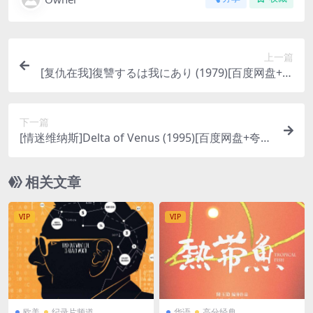
上一篇
[复仇在我]復讐するは我にあり (1979)[百度网盘+夸
克网盘1080P超清未删减资源][网盘在线播放/下载]
[MP4/12GB][日语中字]
下一篇
[情迷维纳斯]Delta of Venus (1995)[百度网盘+夸克
网盘1080P超清未删减资源][网盘在线播放/下载][M
P4/3.9GB][中英字幕]
相关文章
VIP
VIP
欧美
纪录片频道
华语
高分经典