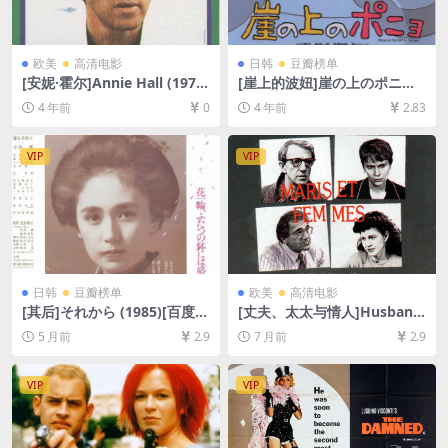
欧美
高清电影
日韩
豆瓣榜单
[安妮·霍尔]Annie Hall (1977)
[崖上的波妞]崖の上のポニョ
[百度网盘+迅雷云盘资源1080
(2008)[百度网盘+迅雷云盘资
4 年前
0
4 年前
2.83
P超清未删减][MP4/5.2GB][中
源1080P超清未删减][MP4/5.
英字幕]
3GB][日语中字]
VIP
VIP
日韩
豆瓣榜单
欧美
高清电影
[其后]それから (1985)[百度网
[丈夫、太太与情人]Husband
盘+夸克网盘1080P超清未删
s and Wives (1992)[百度网
5 月前
2.9
7 月前
2.9
减资源][网盘在线播放/下载]
盘+夸克网盘1080P超清未删
[MP4/8.5GB][中文字幕]
减资源][网盘在线播放/下载]
[MP4/7GB][中英字幕]
VIP
VIP