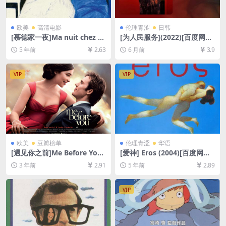
欧美
高清电影
伦理青涩
日韩
[慕德家一夜]Ma nuit chez M
[为人民服务](2022)[百度网盘
aud (1969)[百度网盘+迅雷云
+迅雷云盘1080P超清未删减
5 年前
2.63
6 月前
3.9
盘资源1080P超清未删减][MP
资源][网盘下载][MP4/9GB]
4/6.3GB][原声中字]
[中文字幕]【手机/平板无法在
线播放，请使用电脑下载防和
VIP
VIP
谐压缩包（含解压密码）】
欧美
豆瓣榜单
伦理青涩
华语
[遇见你之前]Me Before You
[爱神] Eros (2004)[百度网盘
(2016)[百度网盘+夸克网盘10
+迅雷云盘资源1080P超清未
3 年前
2.91
5 年前
2.89
80P超清未删减资源][网盘在
删减][MP4/5.5GB][中文字幕]
线播放/下载][MP4/7.1GB][中
【视频文件+防和谐压缩包
英字幕]
（含解压密码）】
VIP