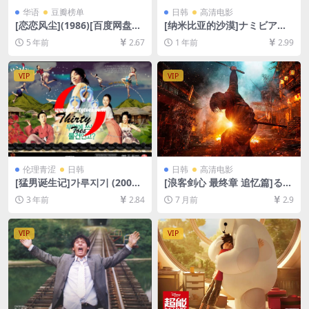
华语
豆瓣榜单
日韩
高清电影
[恋恋风尘](1986)[百度网盘
[纳米比亚的沙漠]ナミビアの
+迅雷云盘资源1080P超清未
砂漠 (2024)[百度网盘+夸克网
5 年前
2.67
1 年前
2.99
删减][MP4/6.2GB][原声中字]
盘1080P超清未删减资源][网
盘在线播放/下载][MP4/4GB]
[中文字幕]
VIP
VIP
伦理青涩
日韩
日韩
高清电影
[猛男诞生记]가루지기 (2008)
[浪客剑心 最终章 追忆篇]るろ
[百度网盘+夸克网盘1080P超
うに剣心 最終章 The Beginni
3 年前
2.84
7 月前
2.9
清未删减资源][网盘在线播放/
ng (2021)[百度网盘+夸克网
下载][MP4/6.8GB][中文字幕]
盘1080P超清未删减资源][网
盘在线播放/下载][MP4/9GB]
VIP
VIP
[中文字幕]