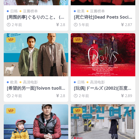
日韩
豆瓣榜单
欧美
豆瓣榜单
[周围的事]ぐるりのこと。 (2
[死亡诗社]Dead Poets Socie
008)[百度网盘+夸克网盘1080
ty (1989)[百度网盘+迅雷云盘
2 年前
2.8
5 年前
2.87
P超清未删减资源][网盘在线播
资源1080P超清未删减][MP4/
放/下载][MP4/9.2GB][中文字
8.3GB][中英字幕]
幕]
VIP
VIP
欧美
高清电影
日韩
高清电影
[希望的另一面]Toivon tuolla
[玩偶]ドールズ (2002)[百度网
puolen (2017)[百度网盘+夸
盘+夸克网盘1080P超清未删
2 年前
2.8
2 年前
2.89
克网盘1080P超清未删减资源]
减资源][网盘在线播放/下载]
[网盘在线播放/下载][MP4/5.
[MP4/8.3GB][中文字幕]
8GB][中文字幕]
VIP
VIP