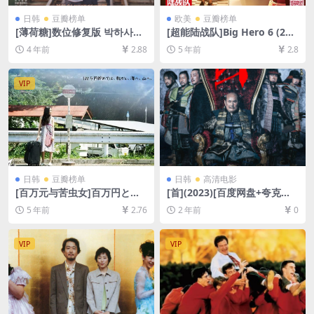
日韩
豆瓣榜单
欧美
豆瓣榜单
[薄荷糖]数位修复版 박하사탕
[超能陆战队]Big Hero 6 (201
(1999)[百度网盘+夸克网盘
4)[百度网盘+迅雷云盘资源10
4 年前
2.88
5 年前
2.8
+迅雷云盘资源1080P超清未
80P超清未删减][MP4/6.6GB]
删减][MP4/8.4GB][韩语中字]
[中英字幕]
VIP
日韩
豆瓣榜单
日韩
高清电影
[百万元与苦虫女]百万円と苦
[首](2023)[百度网盘+夸克网
虫女 (2008)[百度网盘+迅雷云
盘1080P超清未删减资源][网
5 年前
2.76
2 年前
0
盘资源1080P超清未删减][MP
盘在线播放/下载][MP4/5.3G
4/7.0GB][日语中字]
B][中文字幕]
VIP
VIP