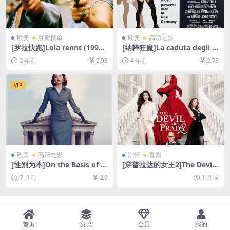
欧美
豆瓣榜单
欧美
高清电影
[罗拉快跑]Lola rennt (1998)
[纳粹狂魔]La caduta degli d
[百度网盘+夸克网盘1080P超
ei (Götterdämmerung) (19
2 年前
2.93
4 年前
2.78
清未删减资源][网盘在线播放/
69)[百度网盘+迅雷云盘资源1
下载][MP4/5.2GB][中文字幕]
080P超清未删减][MP4/10G
B][中文字幕]
VIP
欧美
高清电影
剧情
喜剧
[性别为本]On the Basis of S
[穿普拉达的女王2]The Devil
ex (2018)[百度网盘+夸克网盘
Wears Prada 2 (2026)[百度
7 月前
2.9
1 月前
1080P超清未删减资源][网盘
网盘+夸克网盘1080P超清未
在线播放/下载][MP4/9.6GB]
删减资源][网盘在线播放/下
[中英字幕]
载][MKV/10GB][内封中英字
幕]
首页
分类
会员
我的