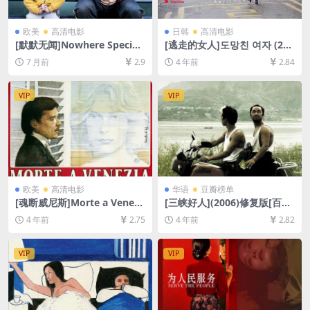
欧美
高清电影
日韩
高清电影
[默默无闻]Nowhere Special
[逃走的女人]도망친 여자 (202
(2020)[百度网盘+夸克网盘10
0)[百度网盘+迅雷云盘资源10
7 月前
2.9
4 年前
2.84
80P超清未删减资源][网盘在
80P超清未删减][MP4/5GB]
线播放/下载][MP4/7GB][中文
[韩语中字]
字幕]
VIP
VIP
欧美
高清电影
华语
豆瓣榜单
[魂断威尼斯]Morte a Venezi
[三峡好人](2006)修复版[百度
a (1971)[百度网盘+迅雷云盘
网盘+迅雷云盘资源1080P超
4 年前
2.75
4 年前
2.82
资源1080P超清未删减][MP4/
清未删减][MP4/5.6GB][中文
8.5GB][中文字幕]
字幕]
VIP
VIP