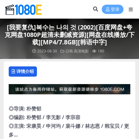
登录
[我要复仇]복수는 나의 것 (2002)[百度网盘+夸
克网盘1080P超清未删减资源][网盘在线播放/下
载][MP4/7.8GB][韩语中字]
2023-08-30
日韩
高清电影
180
详情介绍
◎导演: 朴赞郁
◎编剧: 朴赞郁 / 李无影 / 李宗容
◎主演: 宋康昊 / 申河均 / 裴斗娜 / 林志恩 / 韩宝贝 / 更
多…