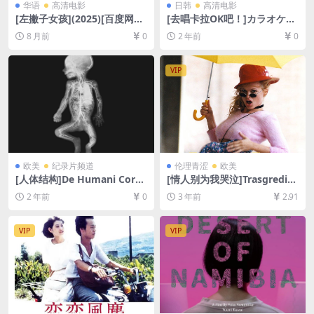
华语
高清电影
日韩
高清电影
[左撇子女孩](2025)[百度网盘
[去唱卡拉OK吧！]カラオケ行
+夸克网盘1080P超清未删减
こ! (2023)[百度网盘+夸克网
8 月前
0
2 年前
0
资源][网盘在线播放/下载][MP
盘1080P超清未删减资源][网
4/9.6GB][中文字幕]
盘在线播放/下载][MP4/7.8G
B][中文字幕]
VIP
欧美
纪录片频道
伦理青涩
欧美
[人体结构]De Humani Corp
[情人别为我哭泣]Trasgredire
oris Fabrica (2022)[百度网盘
(2000)[百度网盘+夸克网盘10
2 年前
0
3 年前
2.91
+夸克网盘1080P超清未删减
80P超清未删减资源][网盘下
资源][网盘在线播放/下载][MP
载][MP4/5.8GB][中文字幕]
4/7.8GB][中文字幕]
【手机/平板无法在线播放，请
VIP
VIP
使用电脑下载防和谐压缩包
（含解压密码）】