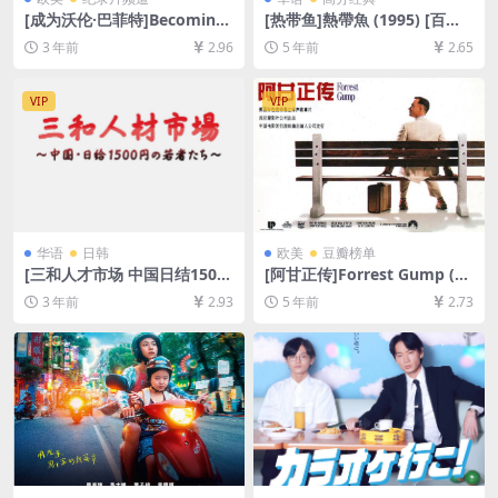
[成为沃伦·巴菲特]Becoming
[热带鱼]熱帶魚 (1995) [百度
Warren Buffett (2017)[百度
网盘+迅雷云盘资源1080P超
3 年前
2.96
5 年前
2.65
网盘+夸克网盘1080P超清未
清][MP4/6.2GB][原声中字]
删减资源][网盘在线播放/下
载][MP4/5.5GB][中英字幕]
VIP
VIP
华语
日韩
欧美
豆瓣榜单
[三和人才市场 中国日结1500
[阿甘正传]Forrest Gump (19
日元的年轻人们](2018)[百度
94)[百度网盘+迅雷云盘资源1
3 年前
2.93
5 年前
2.73
网盘+夸克网盘720P高清资源]
080P超清未删减][MP4/9.2G
[网盘在线播放/下载][MP4/1.
B][中英字幕]
5GB][中文字幕][视频文件+防
和谐加密压缩包]