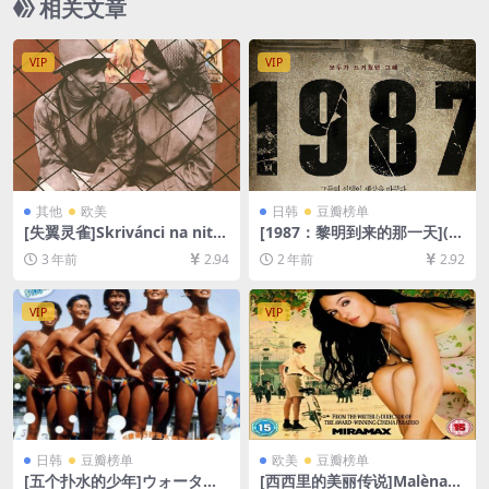
相关文章
VIP
VIP
其他
欧美
日韩
豆瓣榜单
[失翼灵雀]Skrivánci na niti
[1987：黎明到来的那一天](2
(1969)[百度网盘+夸克网盘10
017)[百度网盘+夸克网盘1080
3 年前
2.94
2 年前
2.92
80P超清未删减资源][网盘在
P超清未删减资源][网盘在线播
线播放/下载][MP4/6GB][中文
放/下载][MP4/8.3GB][中文字
字幕]
幕]
VIP
VIP
日韩
豆瓣榜单
欧美
豆瓣榜单
[五个扑水的少年]ウォーター
[西西里的美丽传说]Malèna