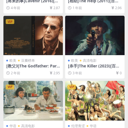
[将来的事]L’avenir (2016)[百
[相助]The Help (2011)[百度
度网盘+迅雷云盘资源1080P
网盘+夸克网盘1080P超清未
4 年前
2.87
1 年前
2.96
超清未删减][MP4/6GB][中文
删减资源][网盘在线播放/下
字幕]
载][MP4/10GB][中英字幕]
VIP
欧美
豆瓣榜单
欧美
高清电影
[教父3]The Godfather: Part
[杀手]The Killer (2023)[百度
III (1990) REMUX洗版[百度
网盘+夸克网盘1080P超清未
2 年前
2.95
3 年前
0
网盘+夸克网盘+迅雷云盘资源
删减资源][网盘在线播放/下
1080P超清未删减][MP4/14G
载][MP4/4.8GB][中英字幕]
B][中英字幕]
VIP
VIP
华语
高清电影
伦理青涩
华语