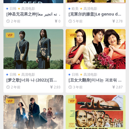
日韩
高清电影
欧美
高清电影
[神圣无花果之种]دانه انجیر معا
[克莱尔的膝盖]Le genou de
بد (2024)[百度网盘+夸克网盘
Claire (1970)[百度网盘+迅雷
2 年前
0
5 年前
2.78
1080P超清未删减资源][网盘
云盘资源1080P超清未删减]
在线播放/下载][MP4/3GB][中
[MP4/6.1GB][原声中字]
文字幕]
VIP
VIP
日韩
高清电影
日韩
高清电影
[梦之歌]너와 나 (2022)[百度
[丑女大翻身]미녀는 괴로워 (2
网盘+夸克网盘1080P超清未
006)[百度网盘+夸克网盘1080
2 年前
2.93
3 年前
2.87
删减资源][网盘在线播放/下
P超清未删减资源][网盘在线播
载][MP4/7.7GB][中文字幕]
放/下载][MP4/7.4GB][中文字
幕]
VIP
VIP