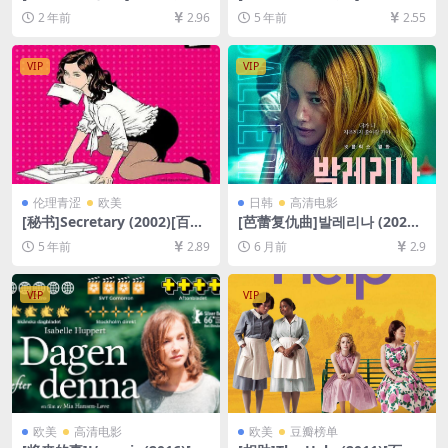
ボーイズ (2001)[百度网盘+夸
(2000)109min[百度网盘+迅
2 年前
2.96
5 年前
2.55
克网盘1080P超清未删减资源]
雷云盘资源未删减1080P高清]
[网盘在线播放/下载][MP4/6G
[MP4/6.1GB][中英字幕]【视
B][中文字幕]
频文件+防和谐压缩包（含解
VIP
VIP
压密码）】
伦理青涩
欧美
日韩
高清电影
[秘书]Secretary (2002)[百度
[芭蕾复仇曲]발레리나 (2023)
网盘+迅雷云盘资源1080P超
[百度网盘+夸克网盘1080P超
5 年前
2.89
6 月前
2.9
清未删减][MP4/6.6GB][中英
清未删减资源][网盘在线播放/
字幕]
下载][MP4/5GB][中文字幕]
VIP
VIP
欧美
高清电影
欧美
豆瓣榜单