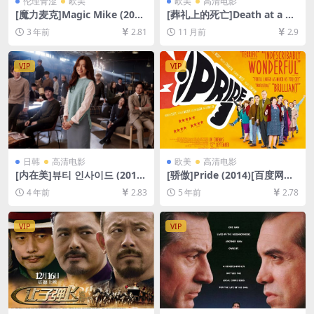
伦理青涩
欧美
欧美
高清电影
[魔力麦克]Magic Mike (201
[葬礼上的死亡]Death at a Fu
2)[百度网盘+夸克网盘1080P
neral (2007)[百度网盘+夸克
3 年前
2.81
11 月前
2.9
超清未删减资源][网盘在线播
网盘1080P超清未删减资源]
放/下载][MP4/6.7GB][中英字
[网盘在线播放/下载][MP4/6G
幕]
B][中英字幕]
VIP
VIP
日韩
高清电影
欧美
高清电影
[内在美]뷰티 인사이드 (2015)
[骄傲]Pride (2014)[百度网盘
[百度网盘+迅雷云盘资源1080
+迅雷云盘资源1080P超清未
4 年前
2.83
5 年前
2.78
P超清未删减][MP4/8GB][韩
删减][MP4/7.6GB][中英字幕]
语中字]
VIP
VIP