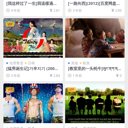
[我这样过了一生]我這樣過了
[一路向西](2012)[百度网盘
一生 (1985)[百度网盘+迅雷云
+夸克网盘1080P超清未删减
4 年前
2.81
3 年前
2.96
盘资源1080P超清未删减][MP
资源][网盘在线播放/下载][MP
4/7.6GB][中英字幕]
4/7.6GB][粤语中字][视频文件
+防和谐加密压缩包]
VIP
伦理青涩
日韩
其他
欧美
[猛男诞生记]가루지기 (2008)
[教室里的一头牦牛]ལུང་ནག་ན།
[百度网盘+夸克网盘1080P超
(2019)[百度网盘+夸克网盘10
3 年前
2.84
1 年前
0
清未删减资源][网盘在线播放/
80P超清未删减资源][网盘在
下载][MP4/6.8GB][中文字幕]
线播放/下载][MP4/7GB][中文
字幕]
VIP
VIP