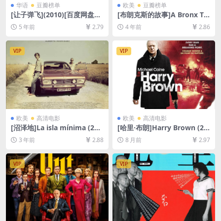
华语
豆瓣榜单
欧美
豆瓣榜单
[让子弹飞](2010)[百度网盘
[布朗克斯的故事]A Bronx Tal
+迅雷云盘资源1080P超清未
e (1993)[百度网盘+迅雷云盘
5 年前
2.79
4 年前
2.86
删减][MP4/8.5GB][中文字幕]
资源1080P超清未删减][MP4/
7GB][中英字幕]
VIP
VIP
欧美
高清电影
欧美
高清电影
[沼泽地]La isla mínima (201
[哈里·布朗]Harry Brown (20
4)[百度网盘+夸克网盘1080P
09)[百度网盘+夸克网盘1080P
3 年前
2.88
8 月前
2.97
超清未删减资源][网盘在线播
超清未删减资源][网盘在线播
放/下载][MP4/6.6GB][中文字
放/下载][MP4/7.8GB][中英字
幕]
幕]
VIP
VIP