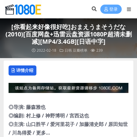
登录
[你看起来好像很好吃]おまえうまそうだな
(2010)[百度网盘+迅雷云盘资源1080P超清未删
减][MP4/3.4GB][日语中字]
2022-02-18
日韩
豆瓣榜单
239
详情介绍
◎导演: 藤森雅也
◎编剧: 村上修 / 神野博明 / 宫西达也
◎主演: 山口胜平 / 爱河里花子 / 加藤清史郎 / 原田知世
/ 川岛得爱 / 更多…