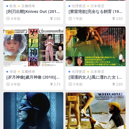
欧美
豆瓣榜单
伦理青涩
日本青涩
[利刃出鞘]Knives Out (2019)
[禁室培欲]完全なる飼育 (199
[百度网盘+迅雷云盘资源1080
9)[百度网盘+夸克网盘1080P
4 年前
2.92
1 年前
2.93
P超清未删减][MP4/7GB][中
超清未删减资源][网盘在线播
英字幕]
放/下载][MP4/6.5GB][中文字
幕]
VIP
VIP
华语
豆瓣榜单
伦理青涩
日本青涩
[岁月神偷]歲月神偷 (2010)[百
[湿濡的女人]風に濡れた女 (2
度网盘+迅雷云盘资源1080P
016)[百度网盘+迅雷云盘资源
4 年前
2.73
5 年前
2.93
超清未删减][MP4/7.5GB][粤
1080P超清未删减][MP4/4.7G
语中字]
B][日语中字]【手机在线无法
观看，请下载防和谐压缩包
VIP
（含解压密码）】