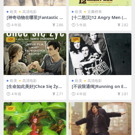
欧美
高清电影
欧美
豆瓣榜单
[神奇动物在哪里]Fantastic B
[十二怒汉]12 Angry Men (19
easts and Where to Find T
57)[百度网盘+迅雷云盘资源1
4 年前
2.86
5 年前
2.82
hem (2016)[百度网盘+迅雷云
080P超清][MP4/6.1GB][中英
盘资源1080P超清未删减][MP
字幕]
4/8.7GB][中英字幕]
VIP
VIP
欧美
高清电影
欧美
高清电影
[生命如此美好]Chce Się Żyć
[不设限通缉]Running on Em
(2013)[百度网盘+迅雷云盘资
pty (1988)[百度网盘+迅雷云
4 年前
2.71
4 年前
2.81
源1080P超清未删减][MP4/6.
盘资源1080P超清未删减][MP
9GB][中文字幕]
4/7.3GB][中英字幕]
VIP