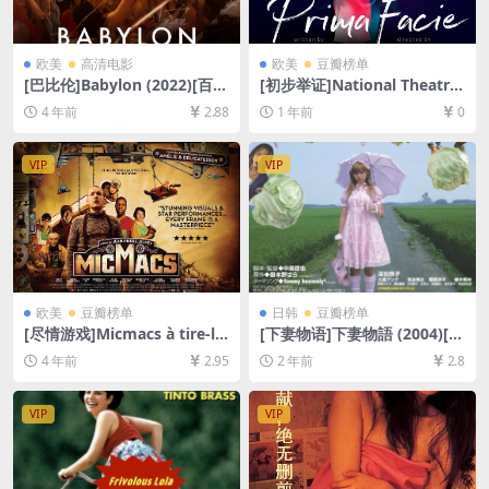
欧美
高清电影
欧美
豆瓣榜单
[巴比伦]Babylon (2022)[百度
[初步举证]National Theatre
网盘+迅雷云盘资源1080P超
Live: Prima Facie (2022)[百
4 年前
2.88
1 年前
0
清未删减][MP4/11GB][中英
度网盘+夸克网盘1080P超清
字幕]
未删减资源][网盘在线播放/下
载][MP4/3.7GB][中英字幕]
VIP
VIP
欧美
豆瓣榜单
日韩
豆瓣榜单
[尽情游戏]Micmacs à tire-la
[下妻物语]下妻物語 (2004)[百
rigot (2009)[百度网盘+迅雷
度网盘+夸克网盘1080P超清
4 年前
2.95
2 年前
2.8
云盘资源1080P超清未删减]
未删减资源][网盘在线播放/下
[MP4/6.7GB][中英字幕]
载][MP4/6.5GB][中文字幕]
VIP
VIP