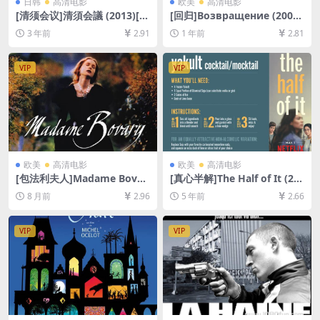
日韩
高清电影
欧美
高清电影
[清须会议]清須会議 (2013)[百
[回归]Возвращение (2003)
度网盘+迅雷云盘资源1080P
[百度网盘+夸克网盘1080P超
3 年前
2.91
1 年前
2.81
超清未删减][MP4/8GB][日语
清未删减资源][网盘在线播放/
中字]
下载][MP4/7GB][中文字幕]
VIP
VIP
欧美
高清电影
欧美
高清电影
[包法利夫人]Madame Bovar
[真心半解]The Half of It (20
y (1991)[百度网盘+夸克网盘1
20)[百度网盘+迅雷云盘资源1
8 月前
2.96
5 年前
2.66
080P超清未删减资源][网盘在
080P超清未删减][MP4/6.6G
线播放/下载][MP4/10GB][中
B][中英字幕]
文字幕]
VIP
VIP