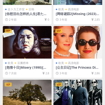
吉卜力工作室
日韩
欧美
高清电影
[你想活出怎样的人生]君たち
[网络谜踪2]Missing (2023)
はどう生きるか (2023)[百度
[百度网盘+迅雷云盘资源1080
2 年前
0
3 年前
2.85
网盘+夸克网盘1080P超清未
P超清未删减][MP4/6GB][中
删减资源][网盘在线播放/下
英字幕]
载][MP4/7.9GB][中文字幕]
VIP
VIP
欧美
豆瓣榜单
欧美
高清电影
[危情十日]Misery (1990)[百
[公主日记]The Princess Diari
度网盘+夸克网盘1080P超清
es (2001)[百度网盘+迅雷云盘
7 月前
2.8
3 年前
2.86
未删减资源][网盘在线播放/下
资源1080P超清未删减][MP4/
载][MP4/7.3GB][中英字幕]
7GB][中英字幕]
VIP
VIP