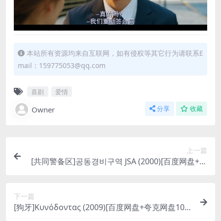
本站所有资源均来自互联网，如有侵权等其它行为请联系E
mail：159775053@qq.com
喜剧
爱情
Owner
分享
收藏
上一篇
[共同警备区]공동경비구역 JSA (2000)[百度网盘+迅
雷云盘资源1080P超清未删减][MP4/7GB][韩语中
字]
下一篇
[狗牙]Κυνόδοντας (2009)[百度网盘+夸克网盘108
0P超清未删减资源][网盘在线播放/下载][MP4/6.3G