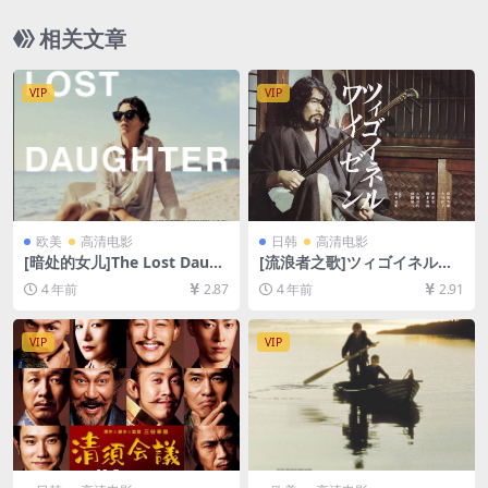
B][中文字幕]
相关文章
VIP
VIP
欧美
高清电影
日韩
高清电影
[暗处的女儿]The Lost Daugh
[流浪者之歌]ツィゴイネルワ
ter (2021)[百度网盘+迅雷云
イゼン (1980)[百度网盘+迅雷
4 年前
2.87
4 年前
2.91
盘资源1080P超清未删减][MP
云盘资源1080P超清未删减]
4/7GB][中文字幕]
[MP4/8.9GB][日语中字]
VIP
VIP