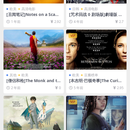
欧美
高清电影
日韩
高清电影
[丑闻笔记]Notes on a Scand
[咒术回战 0 剧场版]劇場版 呪
al (2006)[百度网盘+夸克网盘
術廻戦 0 (2021)[百度网盘+迅
1 年前
2.92
4 年前
2.7
1080P超清未删减资源][网盘
雷云盘资源1080P超清未删减]
在线播放/下载][MP4/6.4GB]
[MP4/5GB][中文字幕]
[中英字幕]
VIP
其他
欧美
欧美
豆瓣榜单
[僧侣和枪]The Monk and th
[本杰明·巴顿奇事]The Curiou
e Gun (2023)[百度网盘+夸克
s Case of Benjamin Button
2 年前
0
5 年前
2.95
网盘1080P超清未删减资源]
(2008)[百度网盘+迅雷云盘资
[网盘在线播放/下载][MP4/6.
源1080P超清未删减][MP4/10
7GB][中文字幕]
GB][中英字幕]
VIP