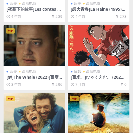
欧美
高清电影
欧美
高清电影
[夜幕下的故事]Les contes de
[怒火青春]La Haine (1995)
la nuit (2011)[百度网盘+迅雷
[百度网盘+迅雷云盘资源1080
4 年前
2.89
4 年前
2.73
云盘资源1080P超清未删减]
P超清未删减][MP4/6GB][中
[MP4/5GB][中文字幕]
文字幕]
VIP
欧美
高清电影
日韩
高清电影
[鲸]The Whale (2022)[百度
[百米。]ひゃくえむ。 (2025)
网盘+迅雷云盘资源1080P超
[百度网盘+夸克网盘1080P超
3 年前
2.96
7 月前
0
清未删减][MP4/6.8GB][中英
清未删减资源][网盘在线播放/
字幕]
下载][MP4/6.6GB][中文字幕]
VIP
VIP