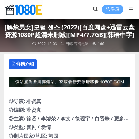
登录
[解禁男女]모럴 센스 (2022)[百度网盘+迅雷云盘
资源1080P超清未删减][MP4/7.7GB][韩语中字]
2022-12-03
日韩
高清电影
166
详情介绍
◎导演: 朴贤真
◎编剧: 朴贤真
◎主演: 徐贤 / 李濬荣 / 李艾 / 徐现宇 / 白贤珠 / 更多…
◎类型: 喜剧 / 爱情
◎制片国家/地区: 韩国