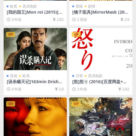
欧美
高清电影
冒险
剧情
[我的国王]Mon roi (2015)[百
[镜子面具]MirrorMask (200
度网盘+夸克网盘1080P超清
5)[百度网盘+夸克网盘1080P
3 年前
2.82
2 周前
2.9
未删减资源][网盘在线播放/下
超清未删减资源][网盘在线播
载][MP4/8GB][中文字幕]
放/下载][MP4/6.7GB][中英字
幕]
VIP
VIP
其他
欧美
日韩
高清电影
[误杀瞒天记]163min Drishya
[怒]怒り (2016)[百度网盘+夸
m (2015)[百度网盘+夸克网盘
克网盘1080P超清未删减资源]
4 年前
2.8
3 年前
2.92
+迅雷云盘资源1080P超清未
[网盘在线播放/下载][MP4/8.
删减][MP4/10GB][中英字幕]
9GB][中文字幕]
VIP
VIP