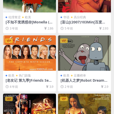
伦理青涩
欧美
华语
高分经典
[不知不觉诱惑你]Monella (19
[盲山](2007)103Min[百度网
98)[百度网盘+夸克网盘资源1
盘+迅雷云盘资源未删减1080
3 年前
2.86
5 年前
2.93
080P超清未删减][MP4/6.24G
P高清][MP4/5.2GB][中文字
B][中文字幕]【手机/平板无法
幕]
在线播放，请使用电脑下载防
VIP
VIP
和谐压缩包（含解压密码）】
欧美
热门剧集
欧美
豆瓣榜单
[老友记 第九季]Friends Seas
[机器人之梦]Robot Dreams
on 9 (2002)[百度网盘+夸克网
(2023)[百度网盘+夸克网盘10
4 年前
3.9
2 年前
2.9
盘资源1080P超清未删减][MP
80P超清未删减资源][网盘在
4/34GB][中英字幕]
线播放/下载][MP4/2.1GB][特
效中字]
VIP
VIP