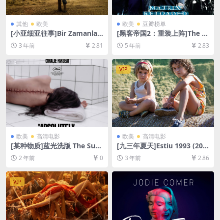
其他
欧美
欧美
豆瓣榜单
[小亚细亚往事]Bir Zamanlar
[黑客帝国2：重装上阵]The M
Anadolu’da (2011)[百度网盘
atrix Reloaded (2003)[百度
3 年前
2.81
5 年前
2.83
+夸克网盘1080P超清未删减
网盘+迅雷云盘资源1080P超
资源][网盘在线播放/下载][MP
清未删减][MP4/9.0GB][中英
4/10GB][中文字幕]
字幕]
VIP
欧美
高清电影
欧美
高清电影
[某种物质]蓝光洗版 The Subs
[九三年夏天]Estiu 1993 (201
tance (2024)[百度网盘+夸克
7)[百度网盘+夸克网盘1080P
2 年前
0
3 年前
2.86
网盘1080P超清未删减资源]
超清未删减资源][网盘在线播
[网盘在线播放/下载][MP4/12
放/下载][MP4/6.4GB][中文字
GB][中英字幕]
幕]
VIP