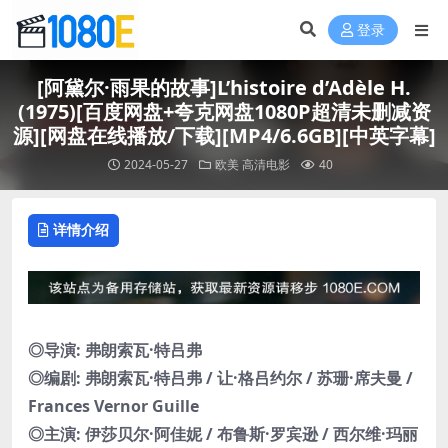
登录
[阿黛尔·雨果的故事]L’histoire d’Adèle H.
(1975)[百度网盘+夸克网盘1080P超清未删减资
源][网盘在线播放/下载][MP4/6.6GB][中英字幕]
2024-05-27
欧美
高清电影
40
详情介绍
◎导演: 弗朗索瓦·特吕弗
◎编剧: 弗朗索瓦·特吕弗 / 让·格吕约尔 / 苏珊·席夫曼 /
Frances Vernor Guille
◎主演: 伊莎贝尔·阿佳妮 / 布鲁斯·罗宾逊 / 西尔维·玛丽