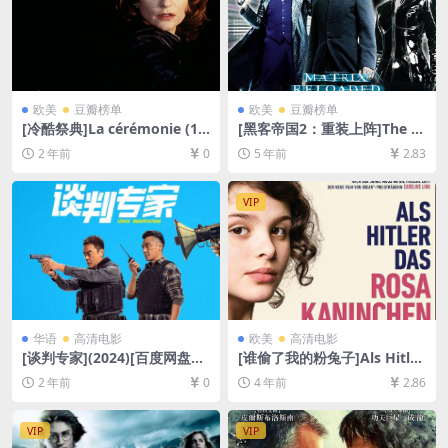
欧美
豆瓣榜单
欧美
豆瓣榜单
[冷酷祭典]La cérémonie (19
[黑客帝国2：重装上阵]The M
95)[百度网盘+夸克网盘1080P
atrix Reloaded (2003)[百度
2 年前
0
5 年前
2.83
超清未删减资源][网盘在线播
网盘+迅雷云盘资源1080P超
放/下载][MP4/7.2GB][中文字
清未删减][MP4/9.0GB][中英
幕]
字幕]
VIP
华语
高清电影
欧美
高清电影
[谈判专家](2024)[百度网盘
[谁偷了我的粉兔子]Als Hitler
+夸克网盘1080P超清未删减
das rosa Kaninchen stahl
2 年前
0
4 年前
2.86
资源][网盘在线播放/下载][MP
(2019)[百度网盘+迅雷云盘资
4/6.7GB][粤语中字]
源1080P超清未删减][MP4/7.
7GB][中文字幕]
VIP
VIP