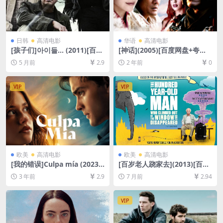
日韩
高清电影
华语
高清电影
[孩子们]아이들… (2011)[百度
[神话](2005)[百度网盘+夸克
网盘+夸克网盘1080P超清未
网盘1080P超清未删减资源]
5 月前
2.9
2 年前
0
删减资源][网盘在线播放/下
[网盘在线播放/下载][MP4/8G
载][MP4/6.6GB][中文字幕]
B][中文字幕]
VIP
VIP
欧美
高清电影
欧美
高清电影
[我的错误]Culpa mía (2023)
[百岁老人跷家去](2013)[百度
[百度网盘+迅雷云盘资源1080
网盘+夸克网盘1080P超清未
3 年前
2.9
7 月前
2.94
P超清未删减][MP4/6GB][中
删减资源][网盘在线播放/下
文字幕]
载][MP4/8.7GB][中文字幕]
VIP