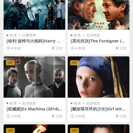
欧美
豆瓣榜单
欧美
高清电影
[哈利·波特与火焰杯]Harry Po
[英伦对决]The Foreigner (20
tter and the Goblet of Fire
17)[百度网盘+迅雷云盘资源1
4 年前
2.93
4 年前
2.93
(2005)[百度网盘+迅雷云盘资
080P超清未删减][MP4/7GB]
源1080P超清未删减][MP4/10
[中英字幕]
GB][中英字幕]
VIP
VIP
欧美
高清电影
欧美
高清电影
[机械姬]Ex Machina (2014)
[戴珍珠耳环的少女]Girl with
[百度网盘+夸克网盘1080P超
a Pearl Earring (2003)[百度
3 年前
2.89
3 年前
2.98
清未删减资源][网盘在线播放/
网盘+夸克网盘1080P超清未
下载][MP4/7GB][中英字幕]
删减资源][网盘在线播放/下
载][MP4/6.2GB][中英字幕]
VIP
VIP