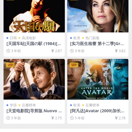
日韩
高清电影
欧美
热门剧集
[天国车站]天国の駅 (1984)[百
[实习医生格蕾 第十二季]Gre
度网盘+夸克网盘1080P超清
y’s Anatomy Season 12 (20
3 年前
2.87
3 年前
3.82
未删减资源][网盘在线播放/下
15)[百度网盘+夸克网盘1080P
载][MP4/8.4GB][日语中字]
超清未删减资源][网盘在线播
放/下载][MP4/66GB][奈飞官
VIP
VIP
方中字]
华语
豆瓣榜单
欧美
豆瓣榜单
[天堂电影院]导剪版.Nuovo C
[阿凡达]Avatar (2009)加长版
inema Paradiso (1988)[百度
[百度网盘+迅雷云盘资源1080
5 年前
2.75
5 年前
2.78
网盘+迅雷云盘资源1080P超
P超清未删减][MP4/13GB][中
清未删减][MP4/11GB][中文
英字幕]
字幕]