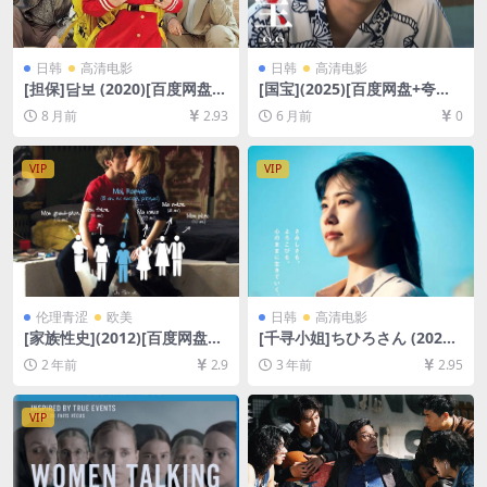
日韩
高清电影
日韩
高清电影
[担保]담보 (2020)[百度网盘
[国宝](2025)[百度网盘+夸克
+夸克网盘1080P超清未删减
网盘1080P超清未删减资源]
8 月前
2.93
6 月前
0
资源][网盘在线播放/下载][MP
[网盘在线播放/下载][MKV/6G
4/6.4GB][中文字幕]
B][中文字幕]
VIP
VIP
伦理青涩
欧美
日韩
高清电影
[家族性史](2012)[百度网盘
[千寻小姐]ちひろさん (2023)
+迅雷云盘1080P高清未删减
[百度网盘+迅雷云盘资源1080
2 年前
2.9
3 年前
2.95
资源][网盘下载][MP4/2.4GB]
P超清未删减][MP4/7.6GB][日
[中英字幕]【手机/平板无法在
语中字]
线播放，请使用电脑下载防和
VIP
谐压缩包（含解压密码）】