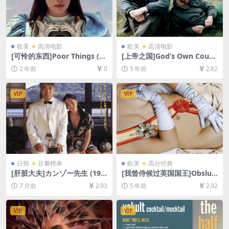
欧美
高清电影
欧美
高清电影
[可怜的东西]Poor Things (20
[上帝之国]God’s Own Count
23)[百度网盘+夸克网盘1080P
ry (2017)[百度网盘+迅雷云盘
2 年前
0
5 年前
2.82
超清未删减资源][网盘在线播
资源1080P超清未删减][MP4/
放/下载][MP4/8.5GB][中英字
5.9GB][中英字幕]【视频文件
幕]
+防和谐压缩包（含解压密
VIP
VIP
码）】
日韩
豆瓣榜单
欧美
高分经典
[肝脏大夫]カンゾー先生 (199
[我曾侍候过英国国王]Obsluh
8)[百度网盘+夸克网盘1080P
oval jsem anglického krále
7 月前
2.93
5 年前
2.92
超清未删减资源][网盘在线播
(2006)[百度网盘+迅雷云盘资
放/下载][MP4/9.9GB][中文字
源1080P超清未删减][MP4/7.
幕]
8GB][原声中字]
VIP
VIP