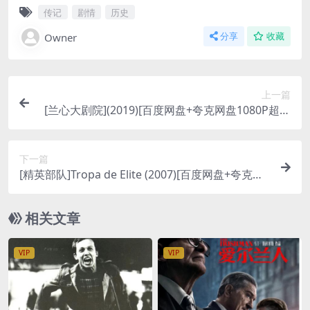
传记
剧情
历史
Owner
分享
收藏
上一篇
[兰心大剧院](2019)[百度网盘+夸克网盘1080P超清
未删减资源][网盘在线播放/下载][MP4/8.2GB][中英
字幕]
下一篇
[精英部队]Tropa de Elite (2007)[百度网盘+夸克网
盘1080P超清未删减资源][网盘在线播放/下载][MP
4/7.3GB][中英字幕]
相关文章
VIP
VIP