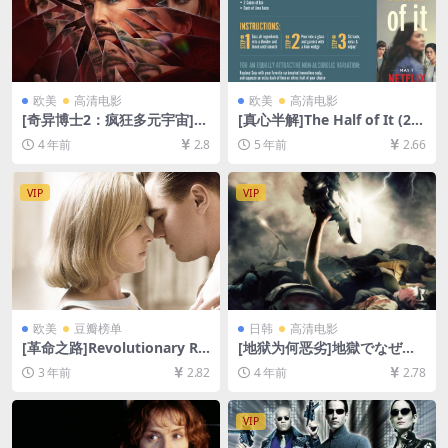
欧美
高清电影
欧美
高清电影
[奇异博士2：疯狂多元宇宙]D
[真心半解]The Half of It (20
octor Strange in the Multiv
20)[百度网盘+迅雷云盘资源1
4 年前
2.8
5 年前
2.66
erse of Madness (2022)[百
080P超清未删减][MP4/6.6G
度网盘+迅雷云盘资源1080P
B][中英字幕]
超清未删减][MP4/8GB][中英
VIP
VIP
字幕]
欧美
豆瓣榜单
日韩
高清电影
[革命之路]Revolutionary Ro
[地狱为何恶劣]地獄でなぜ悪
ad (2008)[百度网盘+夸克网盘
い (2013)[百度网盘+迅雷云盘
3 年前
2.82
4 年前
2.78
1080P超清未删减资源][网盘
资源1080P超清未删减][MP4/
在线播放/下载][MP4/7.6GB]
8GB][日语中字]
[中英字幕]
VIP