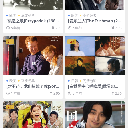
欧美
豆瓣榜单
欧美
高分经典
[机遇之歌]Przypadek (1987)
[爱尔兰人]The Irishman (20
123min[百度网盘+迅雷云盘
19)完整版[百度网盘+夸克网盘
5 年前
2.7
5 年前
2.93
资源1080P超清未删减][MP4/
+迅雷云盘资源1080P超清未
7.4GB][原声中字]
删减][MP4/12GB][中英字幕]
VIP
VIP
欧美
豆瓣榜单
日韩
高清电影
[对不起，我们错过了你]Sorry
[在世界中心呼唤爱]世界の中
We Missed You (2019)[百度
心で、愛をさけぶ (2004)[百
1 年前
2.95
3 年前
2.86
网盘+夸克网盘1080P超清未
度网盘+迅雷云盘资源1080P
删减资源][网盘在线播放/下
超清未删减][MP4/8GB][日语
载][MP4/6.5GB][中英字幕]
中字]
VIP