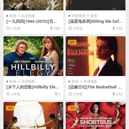
欧美
高清电影
伦理青涩
欧美
[一九四四]1944 (2015)[百度
[温柔地杀我]Killing Me Softl
网盘+夸克网盘1080P超清未
y (2002)[百度网盘+迅雷云盘
1 年前
2.83
4 年前
2.86
删减资源][网盘在线播放/下
资源1080P超清未删减][MP4/
载][MP4/6.1GB][中文字幕]
6GB][中英字幕]
VIP
欧美
高清电影
欧美
高清电影
[乡下人的悲歌]Hillbilly Elegy
[边缘日记]The Basketball Di
(2020)[百度网盘+夸克网盘10
aries (1995)[百度网盘+夸克
2 年前
0
5 年前
2.52
80P超清未删减资源][网盘在
网盘+迅雷云盘资源1080P超
线播放/下载][MP4/7.3GB][中
清未删减][MP4/10GB][中英
英字幕]
字幕]
VIP
VIP