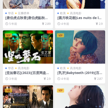
华语
豆瓣榜单
欧美
高清电影
[唐伯虎点秋香]唐伯虎點秋香
[圆月映花都]Les nuits de la
(1993)[百度网盘+迅雷云盘资
pleine lune (1984)[百度网盘
5 年前
2.89
4 年前
2.9
源1080P超清未删减][MP4/6.
+迅雷云盘资源1080P超清未
6GB][粤语中字]
删减][MP4/6GB][中文字幕]
VIP
VIP
华语
高清电影
欧美
高清电影
[坚如磐石](2023)[百度网盘
[乳牙]Babyteeth (2019)[百度
+夸克网盘1080P超清未删减
网盘+迅雷云盘资源1080P超
3 年前
2.9
4 年前
2.87
资源][网盘在线播放/下载][MP
清未删减][MP4/7.3GB][中英
4/8.9GB][中文字幕]
字幕]
VIP
VIP