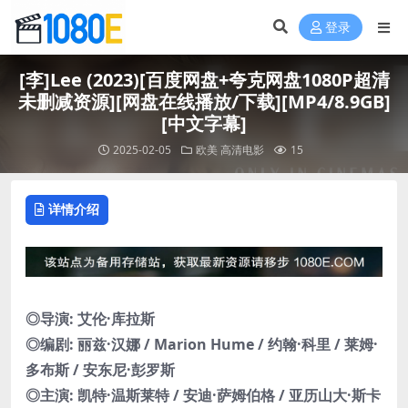
登录
[李]Lee (2023)[百度网盘+夸克网盘1080P超清
未删减资源][网盘在线播放/下载][MP4/8.9GB]
[中文字幕]
2025-02-05
欧美
高清电影
15
详情介绍
◎导演: 艾伦·库拉斯
◎编剧: 丽兹·汉娜 / Marion Hume / 约翰·科里 / 莱姆·
多布斯 / 安东尼·彭罗斯
◎主演: 凯特·温斯莱特 / 安迪·萨姆伯格 / 亚历山大·斯卡