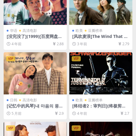
华语
高清电影
欧美
豆瓣榜单
[没完没了](1999)[百度网盘
[风吹麦浪]The Wind That Sh
+迅雷云盘资源1080P超清][M
akes the Barley (2006)[百度
4 年前
2.88
3 年前
2.79
P4/5.7GB][中文字幕]
网盘+夸克网盘1080P超清未
删减资源][网盘在线播放/下
载][MP4/8GB][中英字幕]
VIP
VIP
日韩
高清电影
欧美
豆瓣榜单
[记忆中的风琴]내 마음의 풍금
[终结者2：审判日](终极剪辑
(1999)[百度网盘+夸克网盘10
版)Terminator 2: Judgment
5 月前
2.9
4 年前
2.7
80P超清未删减资源][网盘在
Day (1991)[百度网盘+迅雷云
线播放/下载][MP4/7.4GB][中
盘资源1080P超清未删减][MP
文字幕]
4/11GB][中英字幕]
VIP
VIP