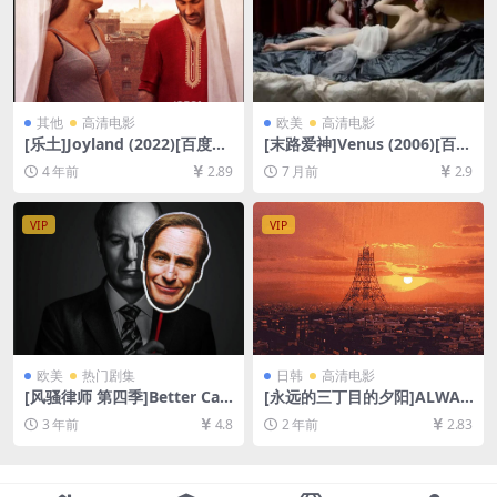
其他
高清电影
欧美
高清电影
[乐土]Joyland (2022)[百度网
[末路爱神]Venus (2006)[百度
盘+迅雷云盘资源1080P超清
网盘+夸克网盘1080P超清未
4 年前
2.89
7 月前
2.9
未删减][MP4/8GB][中文字幕]
删减资源][网盘在线播放/下
载][MP4/6.2GB][中文字幕]
VIP
VIP
欧美
热门剧集
日韩
高清电影
[风骚律师 第四季]Better Call
[永远的三丁目的夕阳]ALWAY
Saul Season 4 (2018)[百度网
S 三丁目の夕日 (2005)[百度
3 年前
4.8
2 年前
2.83
盘+迅雷云盘+阿里云盘资源10
网盘+夸克网盘1080P超清未
80P超清未删减][MP4/13GB]
删减资源][网盘在线播放/下
[中英字幕]
载][MP4/8.7GB][中文字幕]