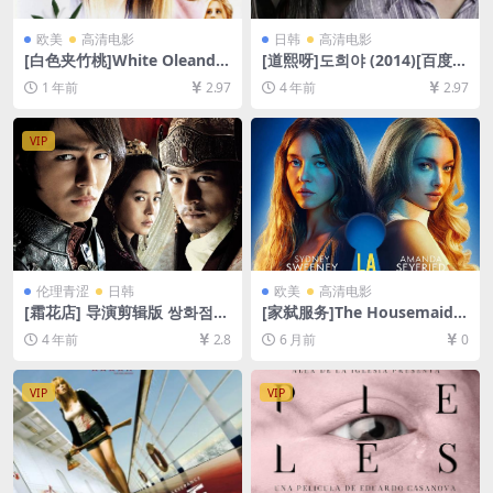
欧美
高清电影
日韩
高清电影
[白色夹竹桃]White Oleander
[道熙呀]도희야 (2014)[百度网
(2002)[百度网盘+夸克网盘10
盘+迅雷云盘资源1080P超清
1 年前
2.97
4 年前
2.97
80P超清未删减资源][网盘在
未删减][MP4/7.6GB][韩语中
线播放/下载][MP4/7.9GB][中
字]
文字幕]
VIP
伦理青涩
日韩
欧美
高清电影
[霜花店] 导演剪辑版 쌍화점
[家弑服务]The Housemaid
(2008)[百度网盘+迅雷云盘资
(2025)[百度网盘+夸克网盘4K
4 年前
2.8
6 月前
0
源1080P超清未删减][MP4/9
超清未删减资源][网盘在线播
GB][韩语中字]
放/下载][MKV/15GB][中英字
幕]
VIP
VIP