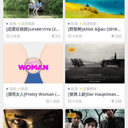
其他
高清电影
欧美
高清电影
[恋爱症候群]แสงศตวรรษ (20
[野梨树]Ahlat Ağacı (2018)
06)[百度网盘+夸克网盘1080P
[百度网盘+迅雷云盘资源1080
2 年前
2.9
4 年前
2.82
超清未删减资源][网盘在线播
P超清未删减][MP4/12GB][中
放/下载][MP4/7GB][中文字
文字幕]
幕]
VIP
喜剧
欧美
欧美
豆瓣榜单
[漂亮女人]Pretty Woman (1
[冒牌上尉]Der Hauptmann
990)[百度网盘+夸克网盘1080
(2017)[百度网盘+迅雷云盘资
1 周前
5 年前
2.88
P超清未删减资源][网盘在线播
源1080P超清未删减][MP4/7.
放/下载][MP4/7.9GB][中英字
8GB][中德字幕]
幕]
VIP
VIP