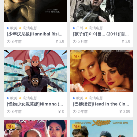
欧美
高清电影
日韩
高清电影
[少年汉尼拔]Hannibal Rising
[孩子们]아이들… (2011)[百度
(2007)[百度网盘+迅雷云盘资
网盘+夸克网盘1080P超清未
3 年前
2.9
5 月前
2.9
源1080P超清未删减][MP4/7
删减资源][网盘在线播放/下
GB][中英字幕]
载][MP4/6.6GB][中文字幕]
VIP
欧美
高清电影
欧美
高清电影
[怪物少女妮莫娜]Nimona (20
[巴黎烟云]Head in the Clou
23)[百度网盘+迅雷云盘资源1
ds (2004)[百度网盘+夸克网盘
3 年前
0
2 年前
2.89
080P超清未删减][MP4/2GB]
1080P超清未删减资源][网盘
[中英字幕]
在线播放/下载][MP4/7.8GB]
[中英字幕]
VIP
VIP