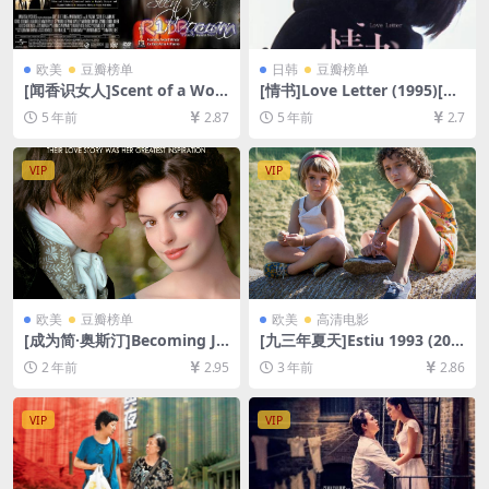
欧美
豆瓣榜单
日韩
豆瓣榜单
[闻香识女人]Scent of a Wo
[情书]Love Letter (1995)[百
man (1992)[百度网盘+夸克网
度网盘+迅雷云盘资源1080P
5 年前
2.87
5 年前
2.7
盘+迅雷云盘资源1080P超清
超清未删减][MP4/7.3GB][日
未删减][MP4/11GB][中英字
语中字]
幕]
VIP
VIP
欧美
豆瓣榜单
欧美
高清电影
[成为简·奥斯汀]Becoming Ja
[九三年夏天]Estiu 1993 (201
ne (2007)[百度网盘+夸克网盘
7)[百度网盘+夸克网盘1080P
2 年前
2.95
3 年前
2.86
1080P超清未删减资源][网盘
超清未删减资源][网盘在线播
在线播放/下载][MP4/7.9GB]
放/下载][MP4/6.4GB][中文字
[中英字幕]
幕]
VIP
VIP