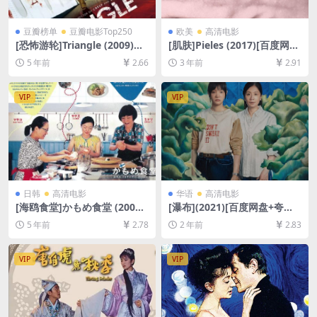
豆瓣榜单
豆瓣电影Top250
欧美
高清电影
[恐怖游轮]Triangle (2009)完
[肌肤]Pieles (2017)[百度网盘
整版[百度网盘+迅雷云盘资源
+夸克网盘1080P超清未删减
5 年前
2.66
3 年前
2.91
1080P超清未删减][MP4/6.0G
资源][网盘在线播放/下载][MP
B][中英字幕]
4/1.3GB][中文字幕]
VIP
VIP
日韩
高清电影
华语
高清电影
[海鸥食堂]かもめ食堂 (2006)
[瀑布](2021)[百度网盘+夸克
[百度网盘+迅雷云盘资源1080
网盘1080P超清未删减资源]
5 年前
2.78
2 年前
2.83
P超清未删减][MP4/5.9GB][日
[网盘在线播放/下载][MP4/3.
语中字]
2GB][中文字幕]
VIP
VIP