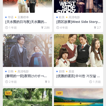
华语
豆瓣榜单
欧美
高清电影
[天水围的日与夜]天水圍的日
[西区故事]West Side Story
與夜 (2008)[百度网盘+夸克网
(2021)[百度网盘+迅雷云盘资
1 年前
2.86
4 年前
2.7
盘1080P超清未删减资源][网
源1080P超清未删减][MP4/10
盘在线播放/下载][MP4/6.2G
GB][中文字幕]
B][中文字幕]
日韩
高清电影
剧情
悬疑
[黎明的一切]夜明けのすべて
[优雅的谎言]우아한 거짓말 (2
(2024)[百度网盘+夸克网盘10
014)[百度网盘+夸克网盘1080
2 年前
0
1 月前
80P超清未删减资源][网盘在
P超清未删减资源][网盘在线播
线播放/下载][MP4/7.7GB][中
放/下载][MP4/7.5GB][中文字
文字幕]
幕]
VIP
VIP