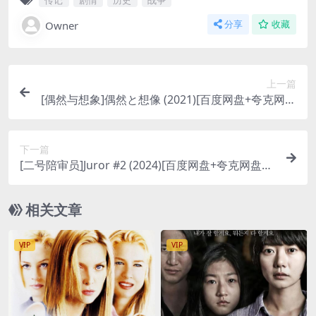
Owner
分享
收藏
上一篇
[偶然与想象]偶然と想像 (2021)[百度网盘+夸克网盘
1080P超清未删减资源][网盘在线播放/下载][MP4/
9.2GB][中文字幕]
下一篇
[二号陪审员]Juror #2 (2024)[百度网盘+夸克网盘10
80P超清未删减资源][网盘在线播放/下载][MP4/7.3
GB][中英字幕]
相关文章
VIP
VIP