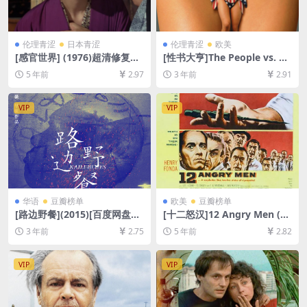
伦理青涩
日本青涩
伦理青涩
欧美
[感官世界] (1976)超清修复版
[性书大亨]The People vs. La
[百度网盘+迅雷云盘+夸克网
rry Flynt (1996)[百度网盘+迅
5 年前
2.97
3 年前
2.91
盘资源1080P未删减][MP4/6.
雷云盘资源1080P超清未删减]
6GB][日语中字]【手机无法在
[MP4/7.8GB][中英字幕]
线播放，请PC下载防和谐压缩
VIP
VIP
包（含解压密码）】
华语
豆瓣榜单
欧美
豆瓣榜单
[路边野餐](2015)[百度网盘
[十二怒汉]12 Angry Men (19
+夸克网盘1080P超清未删减
57)[百度网盘+迅雷云盘资源1
3 年前
2.75
5 年前
2.82
资源][网盘在线播放/下载][MP
080P超清][MP4/6.1GB][中英
4/6.9GB][中文字幕]
字幕]
VIP
VIP