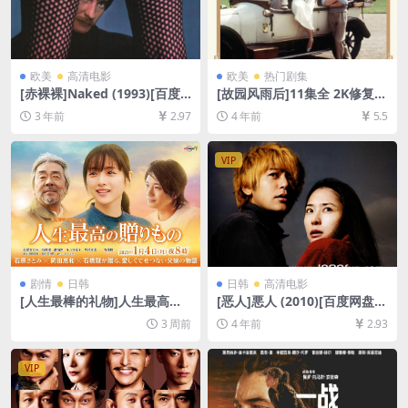
欧美
高清电影
欧美
热门剧集
[赤裸裸]Naked (1993)[百度
[故园风雨后]11集全 2K修复版
网盘+夸克网盘1080P超清未
Brideshead Revisited (198
3 年前
2.97
4 年前
5.5
删减资源][网盘在线播放/下
1)[百度网盘+迅雷云盘资源10
载][MP4/8.5GB][中文字幕]
80P超清未删减][MP4/39GB]
[中英字幕]
VIP
剧情
日韩
日韩
高清电影
[人生最棒的礼物]人生最高の
[恶人]悪人 (2010)[百度网盘
贈りもの (2021)[百度网盘+夸
+迅雷云盘资源1080P超清未
3 周前
4 年前
2.93
克网盘1080P超清未删减资源]
删减][MP4/8.9GB][日语中字]
[网盘在线播放/下载][MP4/3.
3GB][中文字幕]
VIP