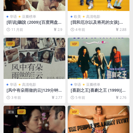
华语
豆瓣榜单
欧美
高清电影
[听说]聽說 (2009)[百度网盘
[我和厄尔以及将死的女孩]Me
+夸克网盘1080P超清未删减
and Earl and the Dying Girl
11 月前
2.9
4 年前
2.88
资源][网盘在线播放/下载][MP
(2015)[百度网盘+迅雷云盘资
4/7.5GB][中文字幕]
源1080P超清未删减][MP4/6.
8GB][中英字幕]
VIP
VIP
华语
高清电影
华语
豆瓣榜单
[风中有朵雨做的云]129分钟
[喜剧之王]喜劇之王 (1999)[百
(金马影展)(2018)[百度网盘
度网盘+迅雷云盘资源1080P
3 年前
2.77
5 年前
2.76
+夸克网盘+迅雷云盘资源1080
超清未删减][MP4/5.3GB][粤
P超清未删减][MP4/8GB][中
语中字]
文字幕]
置顶
VIP
VIP