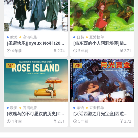
欧美
高清电影
日韩
豆瓣榜单
[圣诞快乐]Joyeux Noël (200
[借东西的小人阿莉埃蒂]借り
5)[百度网盘+迅雷云盘资源10
ぐらしのアリエッティ (2010)
4 年前
2.74
5 年前
2.71
80P超清未删减][MP4/7.5GB]
[百度网盘+迅雷云盘资源1080
[中文字幕]
P超清未删减][MP4/5.9GB][日
语中字]
VIP
VIP
欧美
高清电影
华语
豆瓣榜单
[玫瑰岛的不可思议的历史]L’in
[大话西游之月光宝盒]西遊記
credibile storia dell’isola de
第壹佰零壹回之月光寶盒 (199
4 年前
2.81
5 年前
2.72
lle rose (2020)[百度网盘+迅
5)[百度网盘+迅雷云盘资源10
雷云盘资源1080P超清未删减]
80P超清未删减][MP4/5.6GB]
[MP4/7.2GB][中文字幕]
[中英字幕]