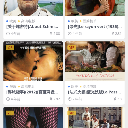
欧美
高清电影
欧美
豆瓣榜单
[关于施密特]About Schmidt
[绿光]Le rayon vert (1986)
(2002)[百度网盘+迅雷云盘资
[百度网盘+迅雷云盘资源1080
4 年前
2.88
4 年前
2.81
源1080P超清未删减][MP4/7.
P超清未删减][MP4/5GB][中
6GB][中英字幕]
文字幕]
VIP
VIP
华语
高清电影
欧美
高清电影
[浮城谜事](2012)[百度网盘
[法式火锅]蓝光洗版La Passio
+迅雷云盘资源1080P超清未
n de Dodin Bouffant (2023)
4 年前
2.92
2 年前
2.8
删减][MP4/6GB][中文字幕日
[百度网盘+夸克网盘1080P超
版硬字]
清未删减资源][网盘在线播放/
下载][MP4/8.7GB][中文字幕]
VIP
VIP