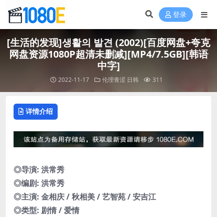
登录
[生活的发现]생활의 발견 (2002)[百度网盘+夸克
网盘资源1080P超清未删减][MP4/7.5GB][韩语
中字]
2022-11-17
伦理青涩
日韩
311
详情介绍
◎导演: 洪常秀
◎编剧: 洪常秀
◎主演: 金相庆 / 秋相美 / 艺智苑 / 安吉江
◎类型: 剧情 / 爱情