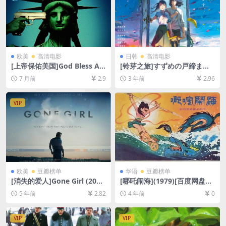
欧美
高清电影
日韩
高清电影
[上帝保佑美国]God Bless A
[铃芽之旅]すずめの戸締まり
merica (2011)[百度网盘+夸
(2022)[百度网盘+迅雷云盘资
7 月前
2.9
3 年前
2.96
克网盘1080P超清未删减资源]
源1080P超清未删减][MP4/7
[网盘在线播放/下载][MP4/8.
GB][日语中字]
5GB][中英字幕]
VIP
欧美
豆瓣榜单
华语
豆瓣榜单
[消失的爱人]Gone Girl (201
[哪吒闹海](1979)[百度网盘
4)[百度网盘+迅雷云盘资源10
+迅雷云盘资源1080P超清未
5 年前
2.82
4 年前
0
80P超清未删减][MP4/9.5GB]
删减][MP4/1.5GB][中文字幕]
[中英字幕]
VIP
VIP