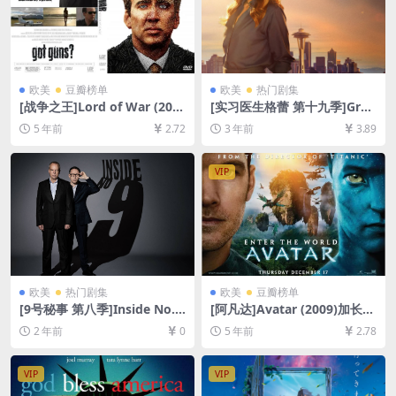
欧美
豆瓣榜单
欧美
热门剧集
[战争之王]Lord of War (200
[实习医生格蕾 第十九季]Gre
5)[百度网盘+迅雷云盘资源10
y’s Anatomy Season 19 (20
5 年前
2.72
3 年前
3.89
80P超清未删减][MP4/8.0GB]
22)[百度网盘+夸克网盘1080P
[中英字幕]
超清未删减资源][网盘在线播
放/下载][MP4/35GB][奈飞官
VIP
方中字]
欧美
热门剧集
欧美
豆瓣榜单
[9号秘事 第八季]Inside No. 9
[阿凡达]Avatar (2009)加长版
Season 8 (2022)[百度网盘
[百度网盘+迅雷云盘资源1080
2 年前
0
5 年前
2.78
+夸克网盘1080P超清未删减
P超清未删减][MP4/13GB][中
资源][网盘在线播放/下载][MP
英字幕]
4/4.8GB][中英字幕]
VIP
VIP