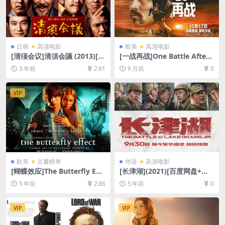
日韩
高清电影
欧美
高清电影
[清须会议]清須会議 (2013)[百
[一战再战]One Battle After
度网盘+迅雷云盘资源1080P
Another (2025)[百度网盘+夸
3 年前
2.91
9 月前
0
超清未删减][MP4/8GB][日语
克网盘4K超清未删减资源][网
中字]
盘在线播放/下载][MP4/28G
B][中英字幕]
VIP
欧美
豆瓣榜单
华语
高清电影
[蝴蝶效应]The Butterfly Effe
[长津湖](2021)[百度网盘+迅
ct (2004)导演剪辑版[百度网
雷云盘资源1080P超清未删减]
5 年前
2.86
5 年前
0
盘+迅雷云盘资源1080P超清
[MP4/19GB][中英字幕]
未删减][MP4/8.5GB][中英字
幕]
VIP
VIP