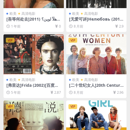
欧美
高清电影
欧美
高清电影
[吾等何处去]وهلّأ لوين؟ (2011)
[无爱可诉]Нелюбовь (2017)
[百度网盘+夸克网盘1080P超
[百度网盘+夸克网盘1080P超
1 年前
0
8 月前
2.9
清未删减资源][网盘在线播放/
清未删减资源][网盘在线播放/
下载][MP4/7.2GB][中文字幕]
下载][MP4/9.7GB][中文字幕]
VIP
VIP
欧美
高清电影
欧美
高清电影
[弗里达]Frida (2002)[百度网
[二十世纪女人]20th Century
盘+迅雷云盘资源1080P超清
Women (2016)[百度网盘+夸
5 年前
2.87
8 月前
2.96
未删减][MP4/7.9GB][中英字
克网盘1080P超清未删减资源]
幕]
[网盘在线播放/下载][MP4/8.
8GB][中英字幕]
VIP
VIP