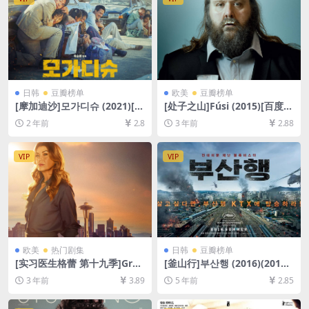
日韩
豆瓣榜单
欧美
豆瓣榜单
[摩加迪沙]모가디슈 (2021)[百
[处子之山]Fúsi (2015)[百度网
度网盘+夸克网盘1080P超清
盘+夸克网盘1080P超清未删
2 年前
2.8
3 年前
2.88
未删减资源][网盘在线播放/下
减资源][网盘在线播放/下载]
载][MP4/7.7GB][中文字幕]
[MP4/6GB][中文字幕]
VIP
VIP
欧美
热门剧集
日韩
豆瓣榜单
[实习医生格蕾 第十九季]Gre
[釜山行]부산행 (2016)(2012)
y’s Anatomy Season 19 (20
[百度网盘+迅雷云盘资源1080
3 年前
3.89
5 年前
2.85
22)[百度网盘+夸克网盘1080P
P超清未删减][MP4/7.6GB][韩
超清未删减资源][网盘在线播
语中字]
放/下载][MP4/35GB][奈飞官