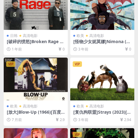
日韩
高清电影
欧美
高清电影
[破碎的愤怒]Broken Rage (2
[怪物少女妮莫娜]Nimona (20
024)[百度网盘+夸克网盘1080
23)[百度网盘+迅雷云盘资源1
1 年前
0
3 年前
0
P超清未删减资源][网盘在线播
080P超清未删减][MP4/2GB]
放/下载][MP4/4.8GB][中文字
[中英字幕]
幕]
VIP
VIP
欧美
高清电影
欧美
高清电影
[放大]Blow-Up (1966)[百度
[复仇狗联盟]Strays (2023)[百
网盘+夸克网盘1080P超清未
度网盘+夸克网盘1080P超清
7 月前
2.9
3 年前
2.94
删减资源][网盘在线播放/下
未删减资源][网盘在线播放/下
载][MP4/7.5GB][中英字幕]
载][MP4/3.8GB][中文字幕]
VIP