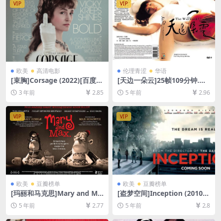
VIP
VIP
方中字]
欧美
高清电影
伦理青涩
华语
[束胸]Corsage (2022)[百度网
[天边一朵云]25帧109分钟.与2
盘+迅雷云盘资源1080P超清
4帧114分钟版本内容一致.天
3 年前
2.85
5 年前
2.96
未删减][MP4/6.8GB][中文字
邊一朵雲 (2005)[百度网盘+夸
幕]
克网盘+迅雷云盘资源D9原盘
高清未删减][MP4/5.4GB][原
VIP
VIP
声中字]【手机无法在线播放，
请下载防和谐压缩包（含解压
密码）】
欧美
豆瓣榜单
欧美
豆瓣榜单
[玛丽和马克思]Mary and Ma
[盗梦空间]Inception (2010)
x (2009)[百度网盘+迅雷云盘
[百度网盘+迅雷云盘资源1080
5 年前
2.77
5 年前
2.8
资源1080P超清未删减][MP4/
P超清未删减][MP4/9.5GB][中
5.9GB][中英字幕]
英字幕]