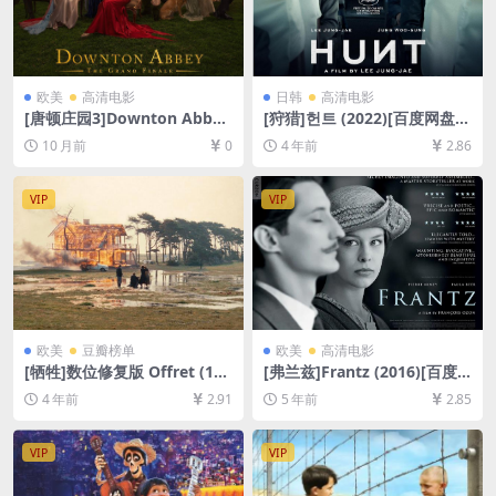
欧美
高清电影
日韩
高清电影
[唐顿庄园3]Downton Abbe
[狩猎]헌트 (2022)[百度网盘
y: The Grand Finale (2025)
+迅雷云盘资源1080P超清未
10 月前
0
4 年前
2.86
[百度网盘+夸克网盘1080P超
删减][MP4/8GB][韩语中字]
清未删减资源][网盘在线播放/
下载][MP4/9.7GB][中英字幕]
VIP
VIP
欧美
豆瓣榜单
欧美
高清电影
[牺牲]数位修复版 Offret (198
[弗兰兹]Frantz (2016)[百度
6)[百度网盘+夸克网盘+迅雷云
网盘+迅雷云盘资源1080P超
4 年前
2.91
5 年前
2.85
盘资源1080P超清][MP4/9.2G
清未删减][MP4/7.2GB][中英
B][中文字幕]
字幕]
VIP
VIP