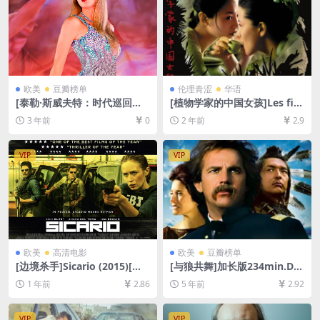
欧美
豆瓣榜单
伦理青涩
华语
[泰勒·斯威夫特：时代巡回演
[植物学家的中国女孩]Les fill
唱会]Taylor Swift: The Eras
es du botaniste (2006)[百度
3 年前
0
2 年前
2.9
Tour (2023)[百度网盘+夸克网
网盘+夸克网盘1080P超清未
盘1080P超清未删减资源][网
删减资源][网盘在线播放/下
盘在线播放/下载][MP4/12G
载][MP4/6GB][中文字幕]
VIP
VIP
B][中英字幕]
欧美
高清电影
欧美
豆瓣榜单
[边境杀手]Sicario (2015)[百
[与狼共舞]加长版234min.Da
度网盘+夸克网盘1080P超清
nces with Wolves (1990)[百
1 年前
2.86
5 年前
2.92
未删减资源][网盘在线播放/下
度网盘+迅雷云盘资源1080P
载][MP4/8GB][中英字幕]
超清未删减][MP4/15GB][中
英字幕]
VIP
VIP