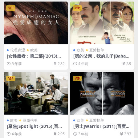
下载][MP4/6.8GB][中文字幕]
放/下载][MP4/8.6GB][中文字
幕]
VIP
VIP
伦理青涩
欧美
欧美
豆瓣榜单
[女性瘾者：第二部](2013)导
[我的父亲，我的儿子]Babam
演剪辑版[百度网盘+迅雷云盘
ve Oğlum (2005)[百度网盘
5 年前
2.82
4 年前
2.9
资源未删减1080P高清][MP4/
+迅雷云盘资源1080P超清未
11GB][中英字幕]
删减][MP4/7.3GB][中文字幕]
VIP
VIP
欧美
豆瓣榜单
欧美
豆瓣榜单
[聚焦]Spotlight (2015)[百度
[勇士]Warrior (2011)[百度网
网盘+迅雷云盘资源1080P超
盘+夸克网盘1080P超清未删
4 年前
2.96
3 年前
2.93
清未删减][MP4/9GB][中英字
减资源][网盘在线播放/下载]