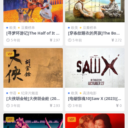
欧美
豆瓣榜单
欧美
豆瓣榜单
[寻梦环游记]The Half of It (2
[穿条纹睡衣的男孩]The Boy i
020)[百度网盘+迅雷云盘资源
n the Striped Pajamas (200
5 年前
2.97
5 年前
2.72
1080P超清未删减][MP4/6.9G
8)[百度网盘+迅雷云盘资源10
B][中英字幕]
80P超清未删减][MP4/6.0GB]
[中英字幕]
VIP
华语
纪录片频道
欧美
高清电影
[大侠胡金铨]大俠胡金銓 (202
[电锯惊魂10]Saw X (2023)[百
2)[百度网盘+迅雷云盘资源10
度网盘+夸克网盘1080P超清
3 年前
2.93
3 年前
0
80P超清未删减][MP4/8GB]
未删减资源][网盘在线播放/下
[中文字幕]
载][MP4/7.2GB][中英字幕]
VIP
VIP