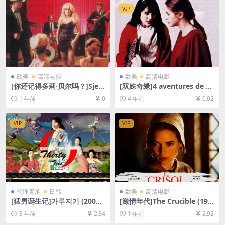
VIP
欧美
高清电影
欧美
高清电影
[你还记得多莉·贝尔吗？]Sjeć
[双姝奇缘]4 aventures de R
aš li se Doli Bel? (1981)[百度
einette et Mirabelle (1987)
1 年前
0
4 年前
0.02
网盘+夸克网盘1080P超清未
[百度网盘+迅雷云盘资源D9高
删减资源][网盘在线播放/下
清未删减][MP4/5.5GB][中英
载][MP4/6.9GB][中文字幕]
字幕]
VIP
VIP
伦理青涩
日韩
欧美
高清电影
[猛男诞生记]가루지기 (2008)
[激情年代]The Crucible (199
[百度网盘+夸克网盘1080P超
6)[百度网盘+夸克网盘1080P
3 年前
2.84
1 年前
2.92
清未删减资源][网盘在线播放/
超清未删减资源][网盘在线播