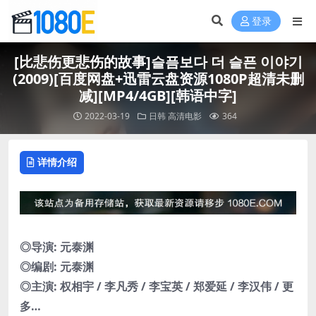
登录
[比悲伤更悲伤的故事]슬픔보다 더 슬픈 이야기
(2009)[百度网盘+迅雷云盘资源1080P超清未删
减][MP4/4GB][韩语中字]
2022-03-19
日韩
高清电影
364
详情介绍
◎导演: 元泰渊
◎编剧: 元泰渊
◎主演: 权相宇 / 李凡秀 / 李宝英 / 郑爱延 / 李汉伟 / 更
多…