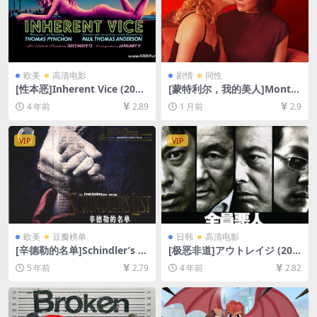
欧美
高清电影
剧情
同性
[性本恶]Inherent Vice (201
[蒙特利尔，我的美人]Montré
4)[百度网盘+迅雷云盘资源10
al, ma belle (2025)[百度网盘
4 年前
2.89
1 月前
2.9
80P超清未删减][MP4/9.2GB]
+夸克网盘1080P超清未删减
[中英字幕]
资源][网盘在线播放/下载][MP
4/7.5GB][中文字幕]
VIP
VIP
欧美
豆瓣榜单
日韩
高清电影
[辛德勒的名单]Schindler’s Li
[极恶非道]アウトレイジ (201
st (1993)[百度网盘+迅雷云盘
0)[百度网盘+迅雷云盘资源10
5 年前
2.79
4 年前
2.82
资源1080P超清未删减][MP4/
80P超清未删减][MP4/7GB]
12GB][中英字幕]
[日语中字]