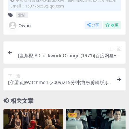
Email：159775053@qq.com
爱情
Owner
分享
收藏
上一篇
[发条橙]A Clockwork Orange (1971)[百度网盘+迅
雷云盘资源1080P超清未删减][MP4/8.7GB][中英字
幕]
下一篇
[守望者]Watchmen (2009)215分钟(终极剪辑版)[百
度网盘+迅雷云盘资源1080P超清未删减][MP4/13G
B][中英字幕]
相关文章
VIP