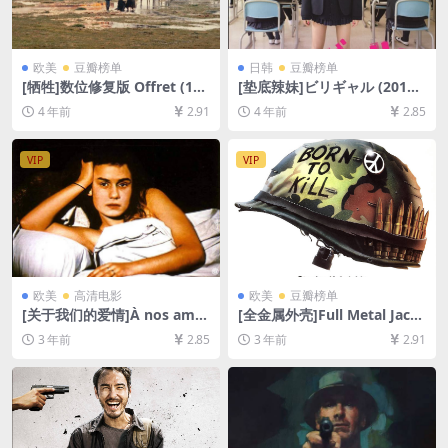
欧美
豆瓣榜单
日韩
豆瓣榜单
[牺牲]数位修复版 Offret (198
[垫底辣妹]ビリギャル (2015)
6)[百度网盘+夸克网盘+迅雷云
[百度网盘+迅雷云盘资源1080
4 年前
2.91
4 年前
2.85
盘资源1080P超清][MP4/9.2G
P超清未删减][MP4/7.5GB][日
B][中文字幕]
语中字]
VIP
VIP
欧美
高清电影
欧美
豆瓣榜单
[关于我们的爱情]À nos amo
[全金属外壳]Full Metal Jack
urs (1983)[百度网盘+迅雷云
et (1987)[百度网盘+夸克网盘
3 年前
2.85
3 年前
2.91
盘资源1080P超清未删减][MP
1080P超清未删减资源][网盘
4/5.8GB][中文字幕]
在线播放/下载][MP4/7.3GB]
[中文字幕]