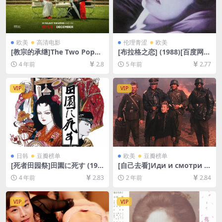
欧美
高清电影
伦理青涩
欧美
[教宗的承继]The Two Popes
[布拉格之恋] (1988)[百度网盘
(2019)[百度网盘+迅雷云盘资
+迅雷云盘资源1080P超清未
4 年前
2.8
5 年前
2.77
源1080P超清未删减][MP4/7.
删减][MP4/9.4GB][中英字幕]
9GB][中英字幕]
【视频文件+防和谐压缩包
（含解压密码）】
VIP
VIP
日韩
豆瓣榜单
欧美
豆瓣榜单
[死者田园祭]田園に死す (197
[自己去看]Иди и смотри (1
4)[百度网盘+迅雷云盘资源10
985)[百度网盘+夸克网盘1080
4 年前
2.83
2 年前
2.84
80P超清][MP4/6.2GB][日语
P超清未删减资源][网盘在线播
中字]
放/下载][MP4/9.9GB][中文字
幕]
VIP
VIP