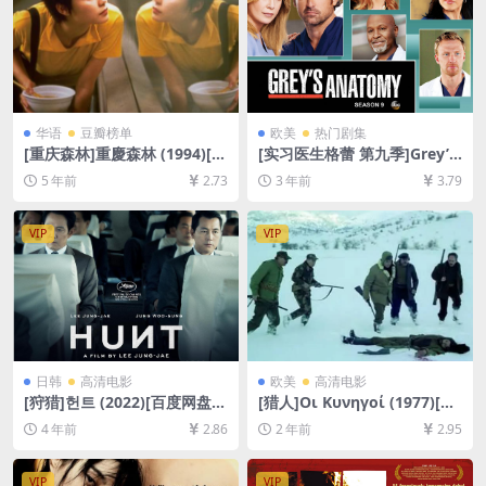
华语
豆瓣榜单
欧美
热门剧集
[重庆森林]重慶森林 (1994)[百
[实习医生格蕾 第九季]Grey’s
度网盘+迅雷云盘资源1080P
Anatomy Season 9 (2012)
5 年前
2.73
3 年前
3.79
超清未删减][MP4/6.6GB][原
[百度网盘+夸克网盘1080P超
声中字]
清未删减资源][网盘在线播放/
下载][MP4/67GB][奈飞官方
VIP
VIP
中字]
日韩
高清电影
欧美
高清电影
[狩猎]헌트 (2022)[百度网盘
[猎人]Οι Κυνηγοί (1977)[百
+迅雷云盘资源1080P超清未
度网盘+夸克网盘1080P超清
4 年前
2.86
2 年前
2.95
删减][MP4/8GB][韩语中字]
未删减资源][网盘在线播放/下
载][MP4/7.6GB][中文字幕]
VIP
VIP