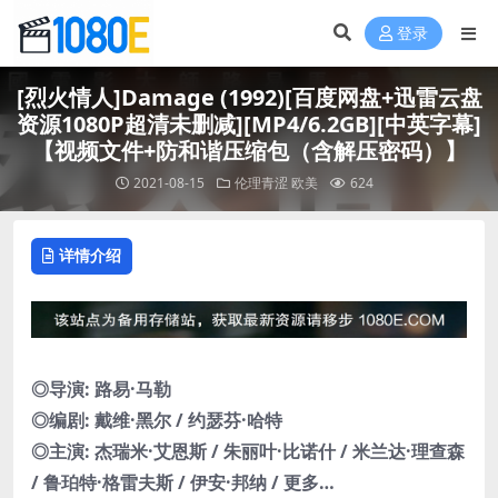
登录
[烈火情人]Damage (1992)[百度网盘+迅雷云盘
资源1080P超清未删减][MP4/6.2GB][中英字幕]
【视频文件+防和谐压缩包（含解压密码）】
2021-08-15
伦理青涩
欧美
624
详情介绍
◎导演: 路易·马勒
◎编剧: 戴维·黑尔 / 约瑟芬·哈特
◎主演: 杰瑞米·艾恩斯 / 朱丽叶·比诺什 / 米兰达·理查森
/ 鲁珀特·格雷夫斯 / 伊安·邦纳 / 更多…