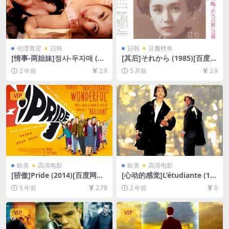
伦理青涩
日韩
日韩
豆瓣榜单
[情事-两姐妹]정사-두자매 (20
[其后]それから (1985)[百度网
17)[百度网盘+迅雷云盘1080P
盘+夸克网盘1080P超清未删
2 年前
2.9
5 月前
2.9
超清未删减资源][网盘下载][M
减资源][网盘在线播放/下载]
P4/4.2GB][韩语中字]【手机/
[MP4/8.5GB][中文字幕]
平板无法在线播放，请使用电
VIP
脑下载防和谐压缩包（含解压
密码）】
欧美
高清电影
欧美
高清电影
[骄傲]Pride (2014)[百度网盘
[心动的感觉]L’étudiante (19
+迅雷云盘资源1080P超清未
88)[百度网盘+夸克网盘1080P
5 年前
2.78
2 年前
0
删减][MP4/7.6GB][中英字幕]
超清未删减资源][网盘在线播
放/下载][MP4/6.8GB][中文字
幕]
VIP
VIP