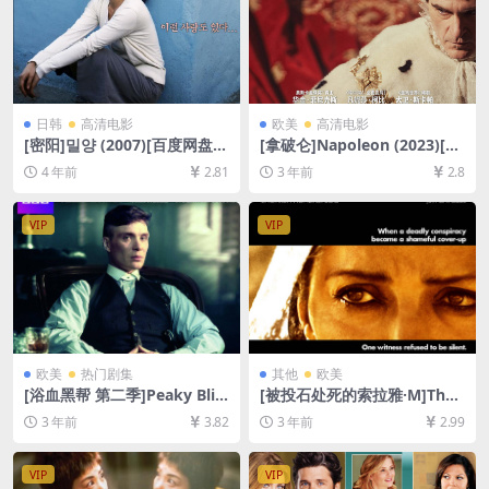
日韩
高清电影
欧美
高清电影
[密阳]밀양 (2007)[百度网盘
[拿破仑]Napoleon (2023)[百
+迅雷云盘资源1080P超清未
度网盘+夸克网盘1080P超清
4 年前
2.81
3 年前
2.8
删减][MP4/9GB][韩语中字]
未删减资源][网盘在线播放/下
载][MP4/10GB][官方中英字
幕]
VIP
VIP
欧美
热门剧集
其他
欧美
[浴血黑帮 第二季]Peaky Blin
[被投石处死的索拉雅·M]The
ders Season 2 (2014)[百度网
Stoning of Soraya M. (200
3 年前
3.82
3 年前
2.99
盘+迅雷云盘+阿里云盘资源10
8)[百度网盘+夸克网盘1080P
80P超清未删减][MP4/14GB]
超清资源][网盘在线播放/下
[中英字幕]
载][MP4/7.4GB][中文字幕]
VIP
VIP