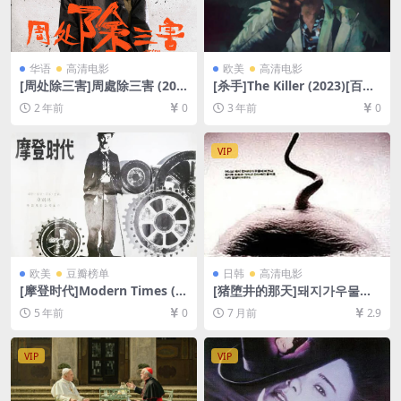
华语
高清电影
欧美
高清电影
[周处除三害]周處除三害 (202
[杀手]The Killer (2023)[百度
3)[百度网盘+夸克网盘1080P
网盘+夸克网盘1080P超清未
2 年前
0
3 年前
0
超清未删减资源][网盘在线播
删减资源][网盘在线播放/下
放/下载][MP4/8GB][中文字
载][MP4/4.8GB][中英字幕]
幕]
VIP
欧美
豆瓣榜单
日韩
高清电影
[摩登时代]Modern Times (1
[猪堕井的那天]돼지가우물에
936)[百度网盘+迅雷云盘资源
빠진날 (1996)[百度网盘+夸克
5 年前
0
7 月前
2.9
1080P超清未删减][MKV/3.7G
网盘1080P超清未删减资源]
B][原声中字]
[网盘在线播放/下载][MP4/7.
9GB][中文字幕]
VIP
VIP