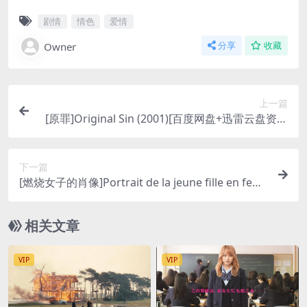
剧情
情色
爱情
Owner
分享
收藏
上一篇
[原罪]Original Sin (2001)[百度网盘+迅雷云盘资源
1080P超清未删减][MP4/6.8GB][中英字幕]【视频
文件+防和谐压缩包（含解压密码）】
下一篇
[燃烧女子的肖像]Portrait de la jeune fille en feu
(2019)[百度网盘+迅雷云盘资源1080P超清未删减]
[MP4/6.5GB][中英字幕]【视频文件+防和谐压缩包
相关文章
（含解压密码）】
VIP
VIP