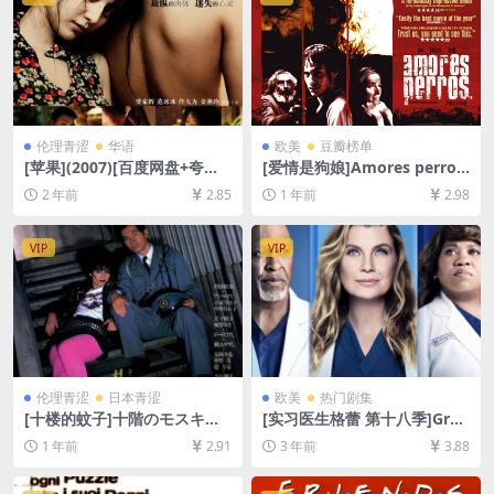
伦理青涩
华语
欧美
豆瓣榜单
[苹果](2007)[百度网盘+夸克
[爱情是狗娘]Amores perros
网盘高清未删减资源][MP4/7.
(2000)[百度网盘+夸克网盘10
2 年前
2.85
1 年前
2.98
4GB][国语中字]【视频文件
80P超清未删减资源][网盘在
+防和谐压缩包（含解压密
线播放/下载][MP4/10GB][中
码）】
文字幕]
VIP
VIP
伦理青涩
日本青涩
欧美
热门剧集
[十楼的蚊子]十階のモスキー
[实习医生格蕾 第十八季]Gre
ト (1983)[百度网盘+夸克网盘
y’s Anatomy Season 18 (20
1 年前
2.91
3 年前
3.88
1080P超清未删减资源][网盘
21)[百度网盘+夸克网盘1080P
在线播放/下载][MP4/7.4GB]
超清未删减资源][网盘在线播
[中文字幕]
放/下载][MP4/55GB][奈飞官