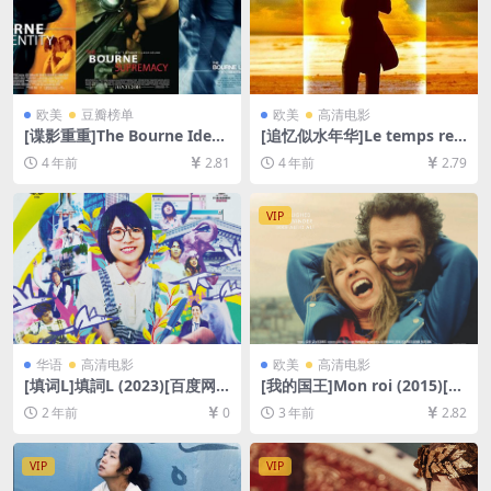
欧美
豆瓣榜单
欧美
高清电影
[谍影重重]The Bourne Ident
[追忆似水年华]Le temps retr
ity (2002)[百度网盘+迅雷云
ouvé, d’après l’oeuvre de M
4 年前
2.81
4 年前
2.79
盘资源1080P超清未删减][MP
arcel Proust (1999)[百度网
4/7.6GB][中英字幕]
盘+迅雷云盘资源1080P超清
未删减][MP4/9.5GB][中文字
VIP
幕]
华语
高清电影
欧美
高清电影
[填词L]填詞L (2023)[百度网
[我的国王]Mon roi (2015)[百
盘+夸克网盘1080P超清未删
度网盘+夸克网盘1080P超清
2 年前
0
3 年前
2.82
减资源][网盘在线播放/下载]
未删减资源][网盘在线播放/下
[MP4/2.7GB][粤语中字]
载][MP4/8GB][中文字幕]
VIP
VIP