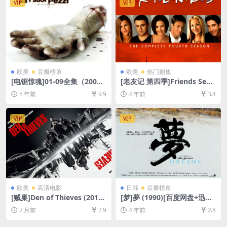
VIP
VIP
方中字]
欧美
豆瓣榜单
欧美
热门剧集
[电锯惊魂]01-09全集（2004-
[老友记 第四季]Friends Seas
2021）[百度网盘+迅雷云盘资
on 4 (1997)[百度网盘+夸克网
5 年前
9.9
4 年前
3.4
源1080P超清未删减][MP4/48
盘资源1080P超清未删减][MP
GB][中英字幕]
4/31GB][中英字幕]
VIP
VIP
欧美
高清电影
日韩
豆瓣榜单
[贼巢]Den of Thieves (2018)
[梦]夢 (1990)[百度网盘+迅雷
[百度网盘+夸克网盘1080P超
云盘资源1080P超清][MP4/7
7 月前
2.9
4 年前
2.8
清未删减资源][网盘在线播放/
GB][中文字幕]
下载][MP4/9.9GB][中英字幕]