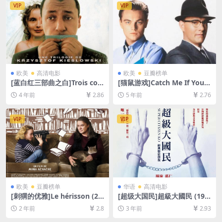
[中文字幕]
VIP
VIP
欧美
高清电影
欧美
豆瓣榜单
[蓝白红三部曲之白]Trois coul
[猫鼠游戏]Catch Me If You C
eurs: Blanc (1994)[百度网盘
an (2002)[百度网盘+迅雷云盘
4 年前
2.86
5 年前
2.76
+迅雷云盘资源1080P超清未
资源1080P超清未删减][MP4/
删减][MP4/5.7GB][中文字幕]
9.1GB][中英字幕]
VIP
VIP
欧美
豆瓣榜单
华语
高清电影
[刺猬的优雅]Le hérisson (20
[超级大国民]超級大國民 (199
09)[百度网盘+夸克网盘1080P
6)[百度网盘+夸克网盘1080P
2 年前
2.8
3 年前
2.93
超清未删减资源][网盘在线播
超清未删减资源][网盘在线播
放/下载][MP4/7GB][中文字
放/下载][MP4/7.6GB][中文字