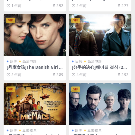
9)[百度网盘+夸克网盘1080P
a (2013)[百度网盘+夸克网盘
1 年前
2.92
5 年前
2.77
超清未删减资源][网盘在线播
+迅雷云盘资源1080P超清未
放/下载][MP4/8.7GB][中文字
删减][MP4/8.6GB][中英字幕]
幕]
VIP
VIP
欧美
高清电影
日韩
高清电影
[丹麦女孩]The Danish Girl (2
[分手的决心]헤어질 결심 (202
015)完整版[百度网盘+夸克网
2)[百度网盘+迅雷云盘资源10
5 年前
2.89
4 年前
2.92
盘+迅雷云盘资源1080P超清
80P超清未删减][MP4/8GB]
未删减][MP4/7.2GB][原声双
[韩语中字]
语字幕]
VIP
VIP
欧美
豆瓣榜单
欧美
豆瓣榜单