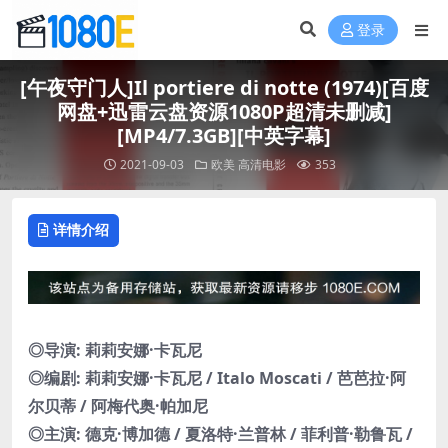
登录
[午夜守门人]Il portiere di notte (1974)[百度
网盘+迅雷云盘资源1080P超清未删减]
[MP4/7.3GB][中英字幕]
2021-09-03
欧美
高清电影
353
详情介绍
◎导演: 莉莉安娜·卡瓦尼
◎编剧: 莉莉安娜·卡瓦尼 / Italo Moscati / 芭芭拉·阿
尔贝蒂 / 阿梅代奥·帕加尼
◎主演: 德克·博加德 / 夏洛特·兰普林 / 菲利普·勒鲁瓦 /