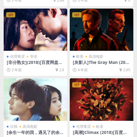
2 年前
2.88
3 年前
0
超清未删减资源][网盘在线播
删减资源][网盘在线播放/下
放/下载][MP4/8.8GB][中文字
载][MP4/4.8GB][中英字幕]
幕]
VIP
VIP
伦理青涩
华语
欧美
高清电影
[非分熟女](2018)[百度网盘
[灰影人]The Gray Man (202
+夸克网盘1080P超清未删减
2)[百度网盘+迅雷云盘资源10
2 年前
2.9
4 年前
2.95
资源][网盘在线播放/下载][MP
80P超清未删减][MP4/7GB]
4/7GB][粤语中字]
[中英字幕]
VIP
日韩
高清电影
伦理青涩
欧美
[余生一年的我，遇见了的余生
[高潮]Climax (2018)[百度网