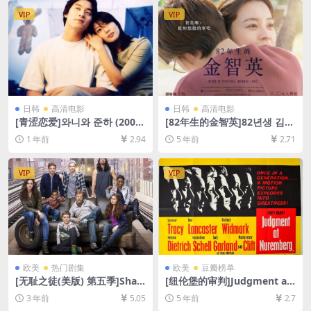
幕]
幕]
VIP
VIP
日韩
高清电影
日韩
高清电影
[青涩恋爱]와니와 준하 (2001)
[82年生的金智英]82년생 김지
[百度网盘+夸克网盘1080P超
영 (2019)[百度网盘+夸克网盘
1 年前
2.94
5 年前
2.71
清未删减资源][网盘在线播放/
+迅雷云盘资源1080P超清未
下载][MP4/7.9GB][中文字幕]
删减][MP4/7.2GB][韩语中字]
VIP
VIP
欧美
热门剧集
欧美
豆瓣榜单
[无耻之徒(美版) 第五季]Sha
[纽伦堡的审判]Judgment at
meless Season 5 (2015)[百
Nuremberg (1961)[百度网盘
3 年前
5.05
5 年前
2.7
度网盘+夸克网盘1080P超清
+迅雷云盘资源1080P超清未