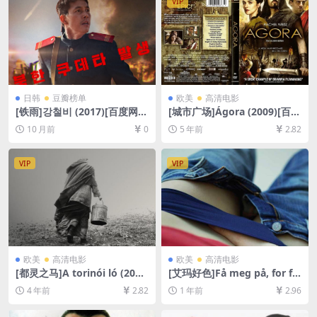
VIP
日韩
豆瓣榜单
欧美
高清电影
[铁雨]강철비 (2017)[百度网盘
[城市广场]Ágora (2009)[百度
+夸克网盘1080P超清未删减
网盘+迅雷云盘资源1080P超
10 月前
0
5 年前
2.82
资源][网盘在线播放/下载][MP
清未删减][MP4/8.0GB][中英
4/9GB][中文字幕]
字幕]
VIP
VIP
欧美
高清电影
欧美
高清电影
[都灵之马]A torinói ló (201
[艾玛好色]Få meg på, for fa
1)[百度网盘+迅雷云盘资源10
en (2011)[百度网盘+夸克网盘
4 年前
2.82
1 年前
2.96
80P超清未删减][MP4/7.3GB]
1080P超清未删减资源][网盘
[中文字幕]
在线播放/下载][MP4/5.2GB]