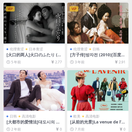
未删减资源][网盘在线播放/下
删减][MP4/10GB][中英字幕]
载][MP4/33GB][中英字幕]
VIP
VIP
伦理青涩
日本青涩
伦理青涩
日韩
[火口的两人]火口のふたり (2
[方子传]방자전 (2010)[百度网
019)[百度网盘+迅雷云盘资源
盘+迅雷云盘资源1080P超清
5 年前
2.77
3 年前
2.91
1080P超清][MP4/6.3GB][日
未删减][MP4/7GB][韩语中字]
语中字]【手机在线无法观看，
请下载防和谐压缩包（含解压
密码）】
日韩
高清电影
欧美
高清电影
[大都市的爱情法]대도시의 사
[从前的光景]La venue de l’a
랑법 (2024)[百度网盘+夸克网
venir (2025)[百度网盘+夸克
2 年前
0
7 月前
0
盘1080P超清未删减资源][网
网盘1080P超清未删减资源]