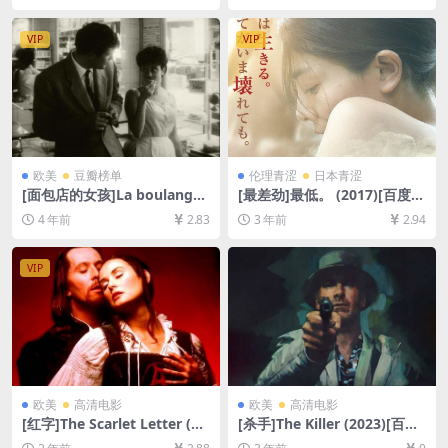
盘在线播放/下载][MP4/5.7G
[网盘在线播放/下载][MP4/9G
B][中文字幕]
B][中文字幕]
VIP
VIP
欧美
豆瓣榜单
伦理青涩
日本青涩
[面包店的女孩]La boulangèr
[最差劲]最低。 (2017)[百度网
e de Monceau (1963)[百度
盘+迅雷云盘资源1080P超清
4 年前
2.83
3 年前
2.94
网盘+迅雷云盘资源1080P超
未删减][MP4/7GB][日语中字]
清未删减][MP4/1.2GB][中文
字幕]
VIP
欧美
高清电影
欧美
高清电影
[红字]The Scarlet Letter (19
[杀手]The Killer (2023)[百度
95)[百度网盘+夸克网盘1080P
网盘+夸克网盘1080P超清未