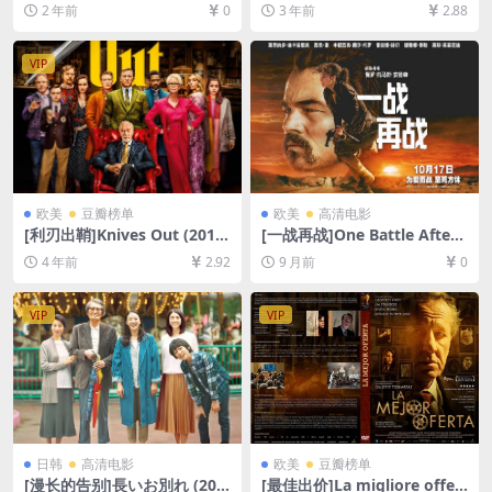
半年的你的故事](2024)[百度
盘+夸克网盘1080P超清未删
2 年前
0
3 年前
2.88
网盘+夸克网盘1080P超清未
减资源][网盘在线播放/下载]
删减资源][网盘在线播放/下
[MP4/6GB][中文字幕]
载][MP4/7.3GB][中文字幕]
VIP
欧美
豆瓣榜单
欧美
高清电影
[利刃出鞘]Knives Out (2019)
[一战再战]One Battle After
[百度网盘+迅雷云盘资源1080
Another (2025)[百度网盘+夸
4 年前
2.92
9 月前
0
P超清未删减][MP4/7GB][中
克网盘4K超清未删减资源][网
英字幕]
盘在线播放/下载][MP4/28G
B][中英字幕]
VIP
VIP
日韩
高清电影
欧美
豆瓣榜单
[漫长的告别]長いお別れ (201
[最佳出价]La migliore offert