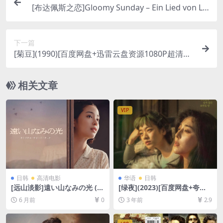
[布达佩斯之恋]Gloomy Sunday – Ein Lied von Lie
be und Tod (1999)[百度网盘+迅雷云盘资源1080P
超清未删减][MP4/7.3GB][中英字幕]
下一篇
[菊豆](1990)[百度网盘+迅雷云盘资源1080P超清未
删减][MP4/5.8GB][国语中字]
相关文章
VIP
日韩
高清电影
华语
日韩
[远山淡影]遠い山なみの光 (2
[绿夜](2023)[百度网盘+夸克
025)[百度网盘+夸克网盘1080
网盘1080P超清未删减资源]
6 月前
0
3 年前
2.9
P超清未删减资源][网盘在线播
[网盘在线播放/下载][MP4/4G
放/下载][MP4/3.5GB][中英字
B][中文字幕]
幕]