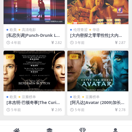
欧美
高清电影
伦理青涩
华语
[私恋失调]Punch-Drunk Lov
[大内密探之零零性性]大內密
e (2002)[百度网盘+迅雷云盘
探之靈靈性性 (1996)[百度网
4 年前
2.82
3 年前
2.87
资源1080P超清未删减][MP4/
盘+夸克网盘1080P超清未删
5.9GB][中文字幕]
减资源][网盘下载][MP4/6GB]
[粤语中字]【手机/平板无法在
VIP
VIP
线播放，请使用电脑下载防和
谐压缩包（含解压密码）】
欧美
豆瓣榜单
欧美
豆瓣榜单
[本杰明·巴顿奇事]The Curiou
[阿凡达]Avatar (2009)加长版
s Case of Benjamin Button
[百度网盘+迅雷云盘资源1080
5 年前
2.95
5 年前
2.78
(2008)[百度网盘+迅雷云盘资
P超清未删减][MP4/13GB][中
源1080P超清未删减][MP4/10
英字幕]
GB][中英字幕]