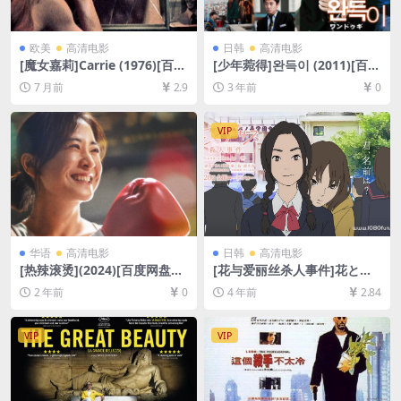
欧美
高清电影
日韩
高清电影
[魔女嘉莉]Carrie (1976)[百度
[少年菀得]완득이 (2011)[百度
网盘+夸克网盘1080P超清未
网盘+迅雷云盘资源1080P超
7 月前
2.9
3 年前
0
删减资源][网盘在线播放/下
清][MP4/7GB][韩语中字]
载][MP4/6.5GB][中英字幕]
VIP
华语
高清电影
日韩
高清电影
[热辣滚烫](2024)[百度网盘
[花与爱丽丝杀人事件]花とア
+夸克网盘1080P超清未删减
リス殺人事件 (2015)[百度网
2 年前
0
4 年前
2.84
资源][网盘在线播放/下载][MP
盘+夸克网盘+迅雷云盘资源10
4/6.5GB][中文字幕]
80P超清][MP4/6GB][日语中
字]
VIP
VIP