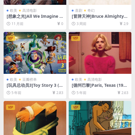
欧美
高清电影
喜剧
奇幻
[想象之光]All We Imagine a
[冒牌天神]Bruce Almighty
s Light (2024)[百度网盘+夸
(2003)[百度网盘+夸克网盘10
11 月前
0
3 周前
2.9
克网盘1080P超清未删减资源]
80P超清未删减资源][网盘在
[网盘在线播放/下载][MP4/7.
线播放/下载][MP4/6.8GB][中
8GB][中文字幕]
英字幕]
VIP
VIP
欧美
豆瓣榜单
欧美
高清电影
[玩具总动员3]Toy Story 3 (2
[德州巴黎]Paris, Texas (198
010)[百度网盘+迅雷云盘资源
4)[百度网盘+迅雷云盘资源10
5 年前
2.83
5 年前
2.63
1080P超清未删减][MP4/6.7G
80P超清未删减][MP4/8.2GB]
B][中英字幕]
[英语中字]
VIP
VIP