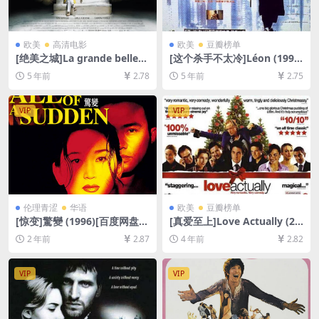
欧美
高清电影
欧美
豆瓣榜单
[绝美之城]La grande bellezz
[这个杀手不太冷]Léon (1994)
a (2013)[百度网盘+迅雷云盘
133min[百度网盘+迅雷云盘
5 年前
2.78
5 年前
2.75
资源1080P超清未删减][MP4/
资源1080P超清未删减][MP4/
8.9GB][中英字幕]
8.5GB][中英字幕]
VIP
VIP
伦理青涩
华语
欧美
豆瓣榜单
[惊变]驚變 (1996)[百度网盘
[真爱至上]Love Actually (20
+夸克网盘1080P超清未删减
03)[百度网盘+迅雷云盘资源1
2 年前
2.87
4 年前
2.82
资源][网盘在线播放/下载][MP
080P超清未删减][MP4/9.8G
4/6.1GB][粤语中字]
B][中英字幕]
VIP
VIP