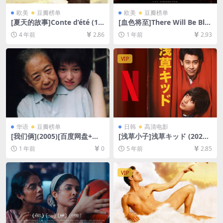
欧美
豆瓣榜单
欧美
豆瓣榜单
[夏天的故事]Conte d’été (19
[血色将至]There Will Be Blo
96)[百度网盘+迅雷云盘资源1
od (2007)[百度网盘+夸克网
4 年前
2.86
1 年前
2.93
080P超清未删减][MP4/6GB]
盘1080P超清未删减资源][网
[中文字幕]
盘在线播放/下载][MP4/10G
B][中英字幕]
VIP
华语
豆瓣榜单
日韩
高清电影
[我们俩](2005)[百度网盘+夸
[浅草小子]浅草キッド (2021)
克网盘1080P超清未删减资源]
[百度网盘+迅雷云盘资源1080
1 年前
0
5 年前
2.85
[网盘在线播放/下载][MP4/5.
P超清未删减][MP4/8.0GB][日
5GB][中文字幕]
语中字]
VIP