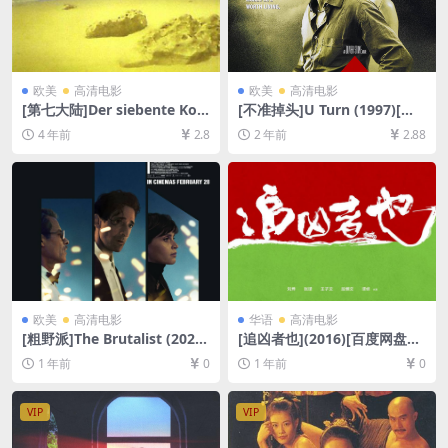
欧美
高清电影
欧美
高清电影
[第七大陆]Der siebente Kon
[不准掉头]U Turn (1997)[百
tinent (1989)[百度网盘+迅雷
度网盘+夸克网盘1080P超清
4 年前
2.8
2 年前
2.88
云盘资源1080P超清未删减]
未删减资源][网盘在线播放/下
[MP4/6.8GB][中文字幕]
载][MP4/8.3GB][中文字幕]
欧美
高清电影
华语
高清电影
[粗野派]The Brutalist (2024)
[追凶者也](2016)[百度网盘
[百度网盘+夸克网盘1080P超
+夸克网盘1080P超清未删减
1 年前
0
1 年前
0
清未删减资源][网盘在线播放/
资源][网盘在线播放/下载][MP
下载][MP4/13GB][中文字幕]
4/6.7GB][中文字幕]
VIP
VIP