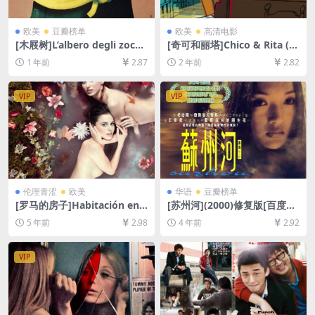
欧美
豆瓣榜单
欧美
高清电影
[木屐树]L’albero degli zocco
[奇可和丽塔]Chico & Rita (2
li (1978)[百度网盘+夸克网盘1
010)[百度网盘+夸克网盘1080
1 年前
2.87
2 年前
2.82
080P超清未删减资源][网盘在
P超清未删减资源][网盘在线播
线播放/下载][MP4/12GB][中
放/下载][MP4/5.6GB][中文字
文字幕]
幕]
VIP
VIP
伦理青涩
欧美
华语
豆瓣榜单
[罗马的房子]Habitación en
[苏州河](2000)修复版[百度网
Roma (2010)[百度网盘+迅雷
盘+夸克网盘+迅雷云盘资源10
5 年前
2.98
4 年前
2.92
云盘资源1080P超清未删减]
80P超清未删减][MP4/5GB]
[MP4/6.3GB][中英字幕]【手
[中文字幕]
机无法在线播放，请下载防和
VIP
谐压缩包（含解压密码）】