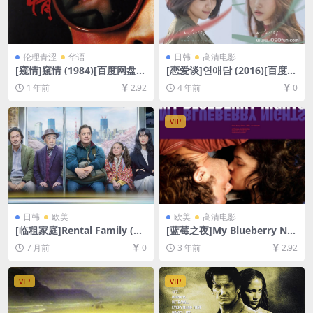
伦理青涩
华语
日韩
高清电影
[窥情]窺情 (1984)[百度网盘
[恋爱谈]연애담 (2016)[百度网
+夸克网盘1080P超清未删减
盘+迅雷云盘资源1080P超清
1 年前
2.92
4 年前
0
资源][网盘在线播放/下载][MP
未删减][MP4/5.3GB][韩语中
4/7.4GB][中文字幕]
字]
VIP
日韩
欧美
欧美
高清电影
[临租家庭]Rental Family (20
[蓝莓之夜]My Blueberry Nig
25)[百度网盘+夸克网盘2160P
hts (2007)[百度网盘+夸克网
7 月前
0
3 年前
2.92
超清未删减资源][网盘在线播
盘1080P超清未删减资源][网
放/下载][MKV/20GB][中文字
盘在线播放/下载][MP4/6.2G
幕]
B][中英字幕]
VIP
VIP