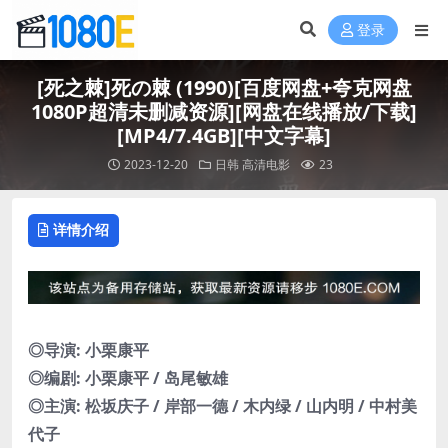
登录
[死之棘]死の棘 (1990)[百度网盘+夸克网盘
1080P超清未删减资源][网盘在线播放/下载]
[MP4/7.4GB][中文字幕]
2023-12-20
日韩
高清电影
23
详情介绍
◎导演: 小栗康平
◎编剧: 小栗康平 / 岛尾敏雄
◎主演: 松坂庆子 / 岸部一德 / 木内绿 / 山内明 / 中村美
代子