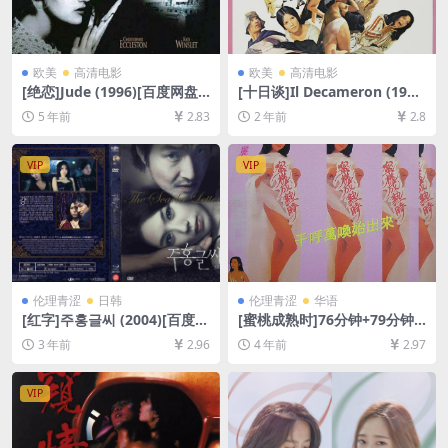
欧美
高清电影
欧美
高清电影
[绝恋]Jude (1996)[百度网盘
[十日谈]Il Decameron (197
+迅雷云盘资源1080P超清未
1)[百度网盘+夸克网盘1080P
5 年前
2.83
2 年前
2.8
删减][MP4/7.7GB][中文字幕]
超清未删减资源][网盘在线播
放/下载][MP4/7.8GB][中文字
幕]
VIP
VIP
伦理青涩
日韩
伦理青涩
华语
[红字]주홍글씨 (2004)[百度网
[蜜桃成熟时]76分钟+79分钟
盘+迅雷云盘资源1080P超清
特别版 蜜桃成熟時 (1993)[百
3 年前
2.96
4 年前
2.97
未删减][MP4/5.7GB][韩语中
度网盘+迅雷云盘资源1080P
字]
超清未删减][MP4/6.3GB][粤
语中字/国语中字]【手机无法
VIP
在线播放，请下载防和谐压缩
包（含解压密码）】