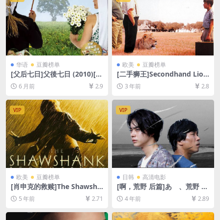
华语
豆瓣榜单
欧美
豆瓣榜单
[父后七日]父後七日 (2010)[百
[二手狮王]Secondhand Lion
度网盘+夸克网盘1080P超清
s (2003)[百度网盘+夸克网盘1
6 月前
2.9
3 年前
2.8
未删减资源][网盘在线播放/下
080P超清未删减资源][网盘在
载][MP4/6GB][中文字幕]
线播放/下载][MP4/6.9GB][中
英字幕]
VIP
VIP
欧美
豆瓣榜单
日韩
高清电影
[肖申克的救赎]The Shawsha
[啊，荒野 后篇]あゝ、荒野 後
nk Redemption (1994)[百度
篇 (2017)[百度网盘+迅雷云盘
5 年前
2.71
4 年前
2.89
网盘+迅雷云盘资源1080P超
资源1080P超清未删减][MP4/
清未删减][MP4/9.2GB][中英
9.3GB][日语中字]
字幕]