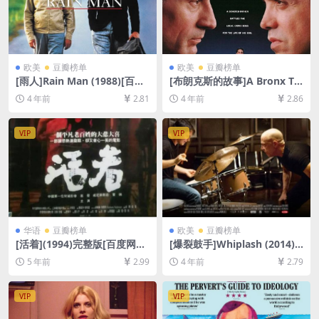
欧美
豆瓣榜单
欧美
豆瓣榜单
[雨人]Rain Man (1988)[百度
[布朗克斯的故事]A Bronx Tal
网盘+迅雷云盘资源1080P超
e (1993)[百度网盘+迅雷云盘
4 年前
2.81
4 年前
2.86
清未删减][MP4/8.7GB][中英
资源1080P超清未删减][MP4/
字幕]
7GB][中英字幕]
VIP
VIP
华语
豆瓣榜单
欧美
豆瓣榜单
[活着](1994)完整版[百度网盘
[爆裂鼓手]Whiplash (2014)
+夸克网盘+迅雷云盘资源1080
[百度网盘+迅雷云盘资源1080
5 年前
2.99
4 年前
2.79
P超清未删减][网盘在线播放/
P超清未删减][MP4/6.9GB][中
下载][MP4/9GB][中文字幕]
英字幕]
VIP
VIP