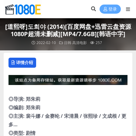
登录
[道熙呀]도희야 (2014)[百度网盘+迅雷云盘资源
1080P超清未删减][MP4/7.6GB][韩语中字]
2022-02-10
日韩
高清电影
257
详情介绍
◎导演: 郑朱莉
◎编剧: 郑朱莉
◎主演: 裴斗娜 / 金赛纶 / 宋清晨 / 张熙珍 / 文成根 / 更
多…
◎类型: 剧情