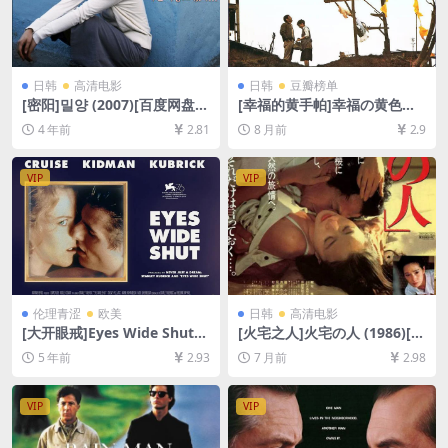
日韩
高清电影
日韩
豆瓣榜单
[密阳]밀양 (2007)[百度网盘
[幸福的黄手帕]幸福の黄色い
+迅雷云盘资源1080P超清未
ハンカチ (1977)[百度网盘+夸
4 年前
2.81
8 月前
2.9
删减][MP4/9GB][韩语中字]
克网盘1080P超清未删减资源]
[网盘在线播放/下载][MP4/9.
9GB][中文字幕]
VIP
VIP
伦理青涩
欧美
日韩
高清电影
[大开眼戒]Eyes Wide Shut
[火宅之人]火宅の人 (1986)[百
(1999)[百度网盘+迅雷云盘资
度网盘+夸克网盘1080P超清
5 年前
2.93
7 月前
2.98
源1080P超清未删减][MP4/10
未删减资源][网盘在线播放/下
GB][中英字幕]【视频文件+防
载][MP4/9.9GB][中文字幕]
和谐压缩包（含解压密码）】
VIP
VIP