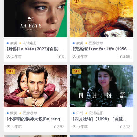
VIP
欧美
高清电影
欧美
豆瓣榜单
[野兽]La bête (2023)[百度网
[梵高传]Lust for Life (1956)
盘+夸克网盘1080P超清未删
[百度网盘+夸克网盘1080P超
2 年前
0
3 年前
2.89
减资源][网盘在线播放/下载]
清未删减资源][网盘在线播放/
[MP4/9.8GB][中文字幕]
下载][MP4/8GB][中英字幕]
VIP
VIP
欧美
豆瓣榜单
日韩
高清电影
[小萝莉的猴神大叔]Bajrangi
[四月物语]（1998） [百度网
Bhaijaan (2015)[百度网盘+迅
盘+迅雷云盘资源1080P超清]
4 年前
2.97
5 年前
2.12
雷云盘资源1080P超清未删减]
[MP4/3.9GB][日语中字]
[MP4/11GB][中文字幕]