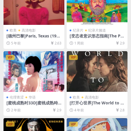
欧美
高清电影
纪录片
纪录片频道
[德州巴黎]Paris, Texas (198
[变态者意识形态指南]The Per
4)[百度网盘+迅雷云盘资源10
vert’s Guide to Ideology (2
5 年前
2.63
1 周前
2.9
80P超清未删减][MP4/8.2GB]
013)[百度网盘+夸克网盘1080
[英语中字]
P超清未删减资源][网盘在线播
放/下载][MP4/9GB][中英字
VIP
VIP
幕]
伦理青涩
华语
欧美
高清电影
[蜜桃成熟时33D]蜜桃成熟時3
[打开心世界]The World to C
3D (2011)[百度网盘+迅雷云
ome (2020)[百度网盘+迅雷云
2 年前
2.9
4 年前
2.8
盘1080P超清未删减资源][网
盘资源1080P超清未删减][MP
盘下载][MP4/5.2GB][粤语中
4/6.2GB][中文字幕]
字]【手机/平板无法在线播
VIP
VIP
放，请使用电脑下载防和谐压
缩包（含解压密码）】