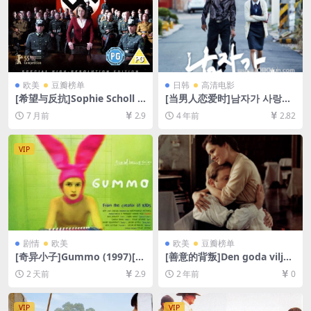
欧美
豆瓣榜单
日韩
高清电影
[希望与反抗]Sophie Scholl –
[当男人恋爱时]남자가 사랑할
Die letzten Tage (2005)[百
때 (2014)[百度网盘+迅雷云盘
7 月前
2.9
4 年前
2.82
度网盘+夸克网盘1080P超清
资源1080P超清未删减][MP4/
未删减资源][网盘在线播放/下
3.2GB][韩语中字]
载][MP4/8GB][中文字幕]
VIP
剧情
欧美
欧美
豆瓣榜单
[奇异小子]Gummo (1997)[百
[善意的背叛]Den goda viljan
度网盘+夸克网盘1080P超清
(1992)[百度网盘+夸克网盘10
2 天前
2.9
2 年前
0
未删减资源][网盘在线播放/下
80P超清未删减资源][网盘在
载][MP4/6GB][中文字幕]
线播放/下载][MP4/10.8GB]
[中文字幕]
VIP
VIP