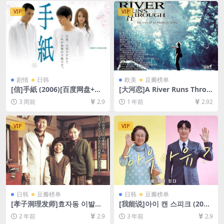
VIP
VIP
剧情
日韩
欧美
豆瓣榜单
[信]手紙 (2006)[百度网盘+夸
[大河恋]A River Runs Throu
克网盘1080P超清未删减资源]
gh It (1992)[百度网盘+夸克
3 周前
2.9
1 年前
2.92
[网盘在线播放/下载][MP4/8.
网盘1080P超清未删减资源]
2GB][中文字幕]
[网盘在线播放/下载][MP4/7.
8GB][中文字幕]
VIP
VIP
日韩
豆瓣榜单
日韩
豆瓣榜单
[孝子洞理发师]효자동 이발사
[我能说]아이 캔 스피크 (201
(2004)[百度网盘+夸克网盘Ai
7)[百度网盘+夸克网盘1080P
2 年前
2.9
3 年前
2.9
1080P高清未删减资源][网盘
超清未删减资源][网盘在线播