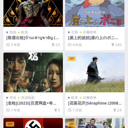
其他
欧美
日韩
豆瓣榜单
[祭屋出租]บ้านเช่าบูชายัญ (20
[崖上的波妞]崖の上のポニョ
23)[百度网盘+迅雷云盘资源1
(2008)[百度网盘+迅雷云盘资
3 年前
2.9
4 年前
2.83
080P超清未删减][MP4/4GB]
源1080P超清未删减][MP4/5.
[泰语中字]
3GB][日语中字]
VIP
华语
高清电影
欧美
豆瓣榜单
[老枪](2023)[百度网盘+夸克
[花落花开]Séraphine (2008)
网盘2160P超清未删减资源]
[百度网盘+夸克网盘1080P超
1 年前
0
7 月前
2.9
[网盘在线播放/下载][MP4/5.
清未删减资源][网盘在线播放/
8GB][中文字幕]
下载][MP4/8.5GB][中文字幕]
VIP
VIP