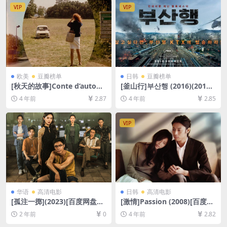
VIP
VIP
欧美
豆瓣榜单
日韩
豆瓣榜单
[秋天的故事]Conte d’autom
[釜山行]부산행 (2016)(2012)
ne (1998)[百度网盘+迅雷云盘
[百度网盘+迅雷云盘资源1080
4 年前
2.87
4 年前
2.85
资源1080P超清未删减][MP4/
P超清未删减][MP4/7.6GB][韩
6GB][中文字幕]
语中字]
VIP
华语
高清电影
日韩
高清电影
[孤注一掷](2023)[百度网盘
[激情]Passion (2008)[百度网
+夸克网盘1080P超清未删减
盘+迅雷云盘资源1080P超清
2 年前
0
4 年前
2.82
资源][网盘在线播放/下载][MP
未删减][MP4/7.3GB][日语中
4/10GB][中文字幕]
字]