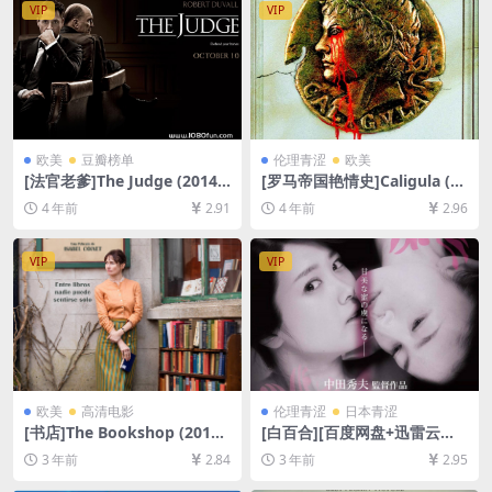
VIP
VIP
欧美
豆瓣榜单
伦理青涩
欧美
[法官老爹]The Judge (2014)
[罗马帝国艳情史]Caligula (19
[百度网盘+迅雷云盘资源1080
79)[百度网盘+迅雷云盘+夸克
4 年前
2.91
4 年前
2.96
P超清未删减][MP4/8.8GB][中
网盘资源1080P超清未删减]
英字幕]
[MP4/10GB][中英字幕]【手
机无法在线播放，请下载防和
VIP
VIP
谐压缩包（含解压密码）】
欧美
高清电影
伦理青涩
日本青涩
[书店]The Bookshop (2017)
[白百合][百度网盘+迅雷云盘
[百度网盘+夸克网盘1080P超
资源1080P超清未删减][MP4/
3 年前
2.84
3 年前
2.95
清未删减资源][网盘在线播放/
4GB][日语中字]【手机/平板无
下载][MP4/7.1GB][中英字幕]
法在线播放，请使用电脑下载