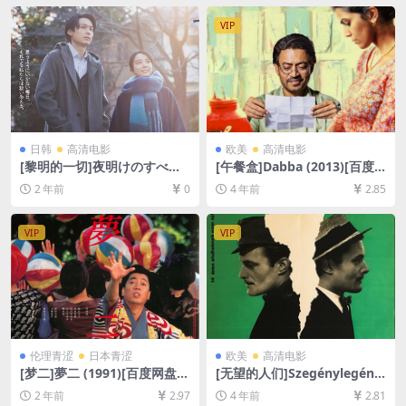
2GB][中英字幕]
VIP
日韩
高清电影
欧美
高清电影
[黎明的一切]夜明けのすべて
[午餐盒]Dabba (2013)[百度
(2024)[百度网盘+夸克网盘10
网盘+迅雷云盘资源1080P超
2 年前
0
4 年前
2.85
80P超清未删减资源][网盘在
清未删减][MP4/6.2GB][中文
线播放/下载][MP4/7.7GB][中
字幕]
文字幕]
VIP
VIP
伦理青涩
日本青涩
欧美
高清电影
[梦二]夢二 (1991)[百度网盘
[无望的人们]Szegénylegény
+夸克网盘1080P超清未删减
ek (1966)[百度网盘+迅雷云盘
2 年前
2.97
4 年前
2.81
资源][网盘在线播放/下载][MP
资源1080P超清未删减][MP4/