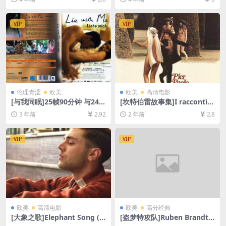
erse of Madness (2022)[百
盘资源1080P超清未删减][MP
度网盘+迅雷云盘资源1080P
4/5.7GB][中文字幕]
超清未删减][MP4/8GB][中英
VIP
VIP
字幕]
伦理青涩
欧美
欧美
高清电影
[与我同眠]25帧90分钟 与24帧
[坎特伯雷故事集]I racconti d
93分钟版本一致 Lie with Me
i Canterbury (1972)[百度网
3 年前
2.92
2 年前
2.8
(2005)[百度网盘+夸克网盘
盘+夸克网盘1080P超清未删
+迅雷云盘资源1080P超清未
减资源][网盘在线播放/下载]
删减][MP4/5GB][中英字幕]
[MP4/7.8GB][中文字幕]
VIP
VIP
欧美
高清电影
欧美
高分经典
[大象之歌]Elephant Song (2
[盗梦特攻队]Ruben Brandt,
014)[百度网盘+迅雷云盘资源
a gyüjtö (2018)完整版[百度