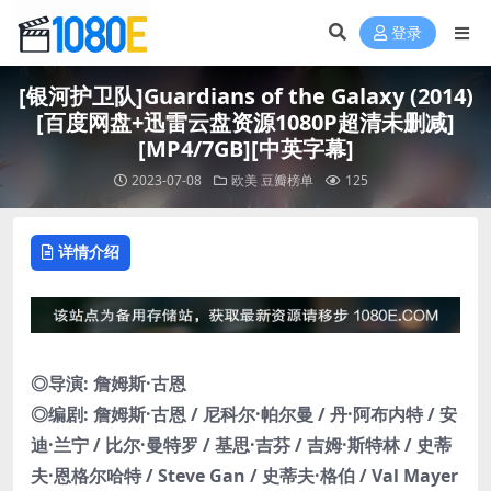
登录
[银河护卫队]Guardians of the Galaxy (2014)
[百度网盘+迅雷云盘资源1080P超清未删减]
[MP4/7GB][中英字幕]
2023-07-08
欧美
豆瓣榜单
125
详情介绍
◎导演: 詹姆斯·古恩
◎编剧: 詹姆斯·古恩 / 尼科尔·帕尔曼 / 丹·阿布内特 / 安
迪·兰宁 / 比尔·曼特罗 / 基思·吉芬 / 吉姆·斯特林 / 史蒂
夫·恩格尔哈特 / Steve Gan / 史蒂夫·格伯 / Val Mayer