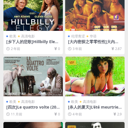
欧美
高清电影
伦理青涩
华语
[乡下人的悲歌]Hillbilly Elegy
[大内密探之零零性性]大內密
(2020)[百度网盘+夸克网盘10
探之靈靈性性 (1996)[百度网
2 年前
0
3 年前
2.87
80P超清未删减资源][网盘在
盘+夸克网盘1080P超清未删
线播放/下载][MP4/7.3GB][中
减资源][网盘下载][MP4/6GB]
英字幕]
[粤语中字]【手机/平板无法在
VIP
线播放，请使用电脑下载防和
谐压缩包（含解压密码）】
欧美
高清电影
欧美
高清电影
[四次]Le quattro volte (201
[杀人的夏天]L’été meurtrier
0)[百度网盘+夸克网盘720P高
(1983)[百度网盘+迅雷云盘资
11 月前
0
4 年前
2.9
清未删减资源][网盘在线播放/
源1080P超清未删减][MP4/8.
下载][MP4/3.5GB][无对白]
3GB][中文字幕]