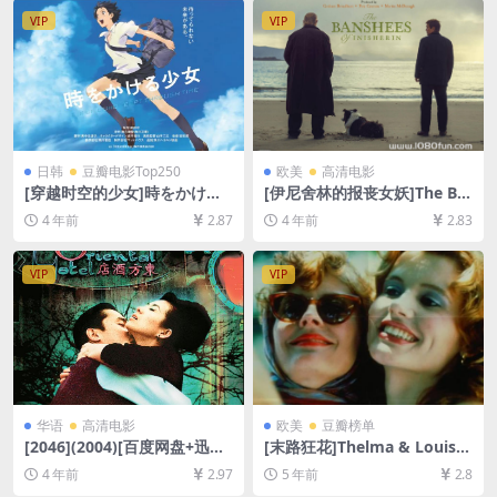
防和谐压缩包（含解压密
VIP
VIP
码）】
日韩
豆瓣电影Top250
欧美
高清电影
[穿越时空的少女]時をかける
[伊尼舍林的报丧女妖]The Ba
少女 (2006)[百度网盘+迅雷云
nshees of Inisherin (2022)
4 年前
2.87
4 年前
2.83
盘资源1080P超清未删减][MP
[百度网盘+迅雷云盘资源1080
4/5.6GB][日语中字]
P超清未删减][MP4/7GB][中
英字幕]
VIP
VIP
华语
高清电影
欧美
豆瓣榜单
[2046](2004)[百度网盘+迅雷
[末路狂花]Thelma & Louise
云盘资源1080P超清未删减]
(1991)[百度网盘+夸克网盘资
4 年前
2.97
5 年前
2.8
[MP4/7.9GB][原声中字]
源1080P超清未删减][MP4/8.