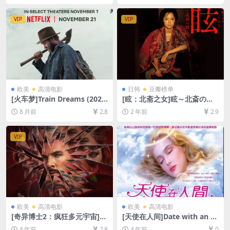
4/9.1GB][中文字幕]
6GB][中文字幕]
VIP
VIP
欧美
高清电影
日韩
豆瓣榜单
[火车梦]Train Dreams (202
[眩：北斋之女]眩～北斎の娘
5)[百度网盘+夸克网盘1080P
～ (2017)[百度网盘+夸克网盘
8 月前
2.8
2 年前
2.9
超清未删减资源][网盘在线播
1080P超清未删减资源][网盘
放/下载][MP4/8.3GB][中英字
在线播放/下载][MP4/5GB][中
幕]
文字幕]
VIP
欧美
高清电影
欧美
高清电影
[奇异博士2：疯狂多元宇宙]D
[天使在人间]Date with an A
octor Strange in the Multiv
ngel (1987)[百度网盘+迅雷云
4 年前
2.8
4 年前
0