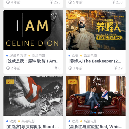
4 年前
2.95
5 年前
2.83
1080P超清未删减][MP4/6G
网盘+迅雷云盘资源1080P超
B][中文字幕]
清未删减][MP4/5.5GB][原声
中文字幕]
VIP
纪录片频道
高清电影
欧美
高清电影
[这就是我：席琳·狄翁]I Am:
[养蜂人]The Beekeeper (202
Celine Dion (2024)[百度网盘
4)[百度网盘+夸克网盘1080P
2 年前
0
3 年前
2.9
+夸克网盘1080P超清未删减
超清未删减资源][网盘在线播
资源][网盘在线播放/下载][MP
放/下载][MP4/6.8GB][中英字
4/6.5GB][官方中字]
幕]
VIP
VIP
欧美
高清电影
欧美
高清电影
[血迷宫]导演剪辑版 Blood Si
[星条红与皇室蓝]Red, White