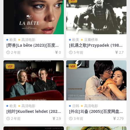
VIP
欧美
高清电影
欧美
豆瓣榜单
[野兽]La bête (2023)[百度网
[机遇之歌]Przypadek (1987)
盘+夸克网盘1080P超清未删
123min[百度网盘+迅雷云盘
2 年前
0
5 年前
2.7
减资源][网盘在线播放/下载]
资源1080P超清未删减][MP4/
[MP4/9.8GB][中文字幕]
7.4GB][原声中字]
VIP
VIP
欧美
高清电影
日韩
高清电影
[枯叶]Kuolleet lehdet (202
[外出]외출 (2005)[百度网盘
3)[百度网盘+夸克网盘1080P
+迅雷云盘资源1080P超清未
2 年前
2.9
3 年前
2.79
超清未删减资源][网盘在线播
删减][MP4/6.6GB][韩语中字]
放/下载][MP4/5.6GB][中文字
幕]