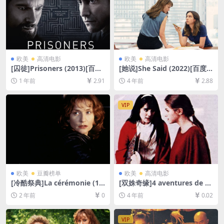
欧美
高清电影
欧美
高清电影
[囚徒]Prisoners (2013)[百度
[她说]She Said (2022)[百度
网盘+夸克网盘1080P超清未
网盘+迅雷云盘资源1080P超
1 年前
2.91
4 年前
2.88
删减资源][网盘在线播放/下
清未删减][MP4/8GB][中英字
载][MP4/10GB][中英字幕]
幕]
VIP
欧美
豆瓣榜单
欧美
高清电影
[冷酷祭典]La cérémonie (19
[双姝奇缘]4 aventures de R
95)[百度网盘+夸克网盘1080P
einette et Mirabelle (1987)
2 年前
0
4 年前
0.02
超清未删减资源][网盘在线播
[百度网盘+迅雷云盘资源D9高
放/下载][MP4/7.2GB][中文字
清未删减][MP4/5.5GB][中英
幕]
字幕]
VIP