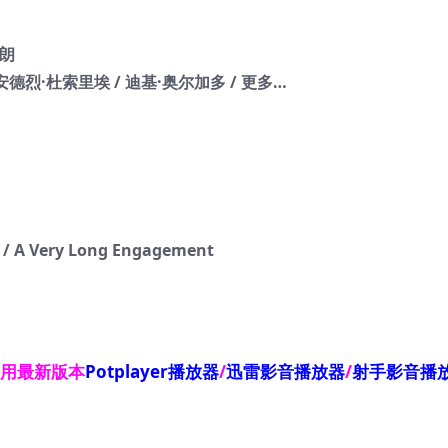
洛朗
 安德烈·杜索里埃 / 迪基·奥尔加多 / 更多…
 Very Long Engagement
使用最新版本
Potplayer播放器
/
迅雷影音播放器
/
射手影音播