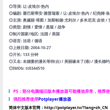
◎导演: 让-皮埃尔·热内
◎编剧: 塞巴斯蒂安·雅普瑞索 / 让-皮埃尔·热内 / 纪尧姆·
◎主演: 奥黛丽·塔图 / 加斯帕德·尤利尔 / 多米尼克·皮侬 /
◎类型: 剧情 / 爱情 / 悬疑 / 战争
◎制片国家/地区: 法国 / 美国
◎语言: 法语 / 德语
◎上映日期: 2004-10-27
◎片长: 133 分钟
◎又名: 未婚妻的漫长等待(台) / 美丽缘未了(港) / 漫长婚约 / A
◎IMDb: tt0344510
PS：部分电脑端旧版本播放器可能播放异常，推荐
强烈推荐使用
Potplayer播放器
简体中文版本官网：http://potplayer.tv/?lang=zh_CN