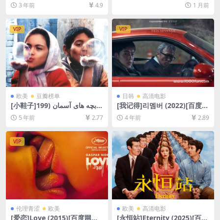
Saul Season 5 (2020)[百度网
网盘+夸克网盘1080P超清未
3 年前
4.9
1 月前
盘+迅雷云盘+阿里云盘资源10
删减资源][网盘在线播放/下
80P超清未删减][MP4/13GB]
载][MP4/6.9GB][中英字幕]
[中英字幕]
VIP
VIP
欧美
豆瓣榜单
日韩
高清电影
[小鞋子]بچه های آسمان (199
[我记得]리멤버 (2022)[百度网
7)[百度网盘+迅雷云盘资源10
盘+迅雷云盘资源1080P超清
5 年前
2.77
4 年前
2.89
80P超清未删减][MP4/5.5GB]
未删减][MP4/8GB][韩语中字]
[原声中字]
VIP
伦理青涩
欧美
欧美
高清电影
[爱恋]Love (2015)[百度网盘
[永恒站]Eternity (2025)[百度