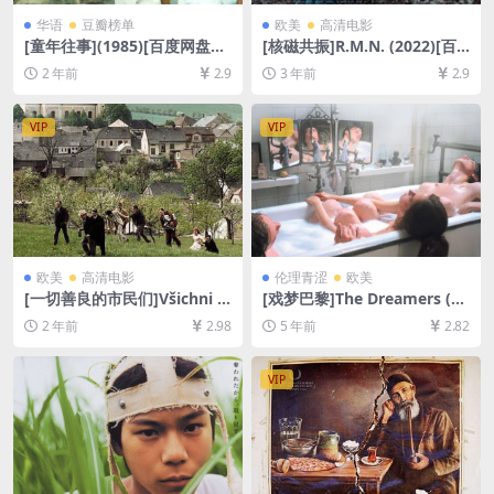
华语
豆瓣榜单
欧美
高清电影
[童年往事](1985)[百度网盘
[核磁共振]R.M.N. (2022)[百
+夸克网盘1080P超清未删减
度网盘+夸克网盘1080P超清
2 年前
2.9
3 年前
2.9
资源][网盘在线播放/下载][MP
未删减资源][网盘在线播放/下
4/8GB][中文字幕]
载][MP4/8.3GB][中文字幕]
VIP
VIP
欧美
高清电影
伦理青涩
欧美
[一切善良的市民们]Všichni d
[戏梦巴黎]The Dreamers (20
obří rodáci (1969)[百度网盘
03)[百度网盘+迅雷云盘资源未
2 年前
2.98
5 年前
2.82
+夸克网盘1080P超清未删减
删减1080P超清][MP4/6.5GB]
资源][网盘在线播放/下载][MP
[中英字幕]【手机在线无法观
4/8GB][中文字幕]
看，请下载防和谐压缩包（含
VIP
解压密码）】