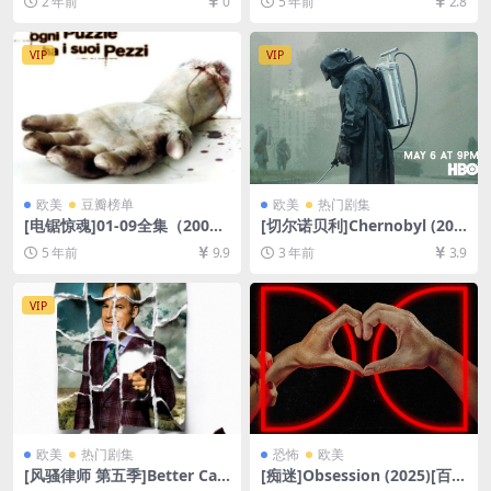
2 年前
0
5 年前
2.8
+夸克网盘1080P超清未删减
盘资源1080P超清未删减][MP
资源][网盘在线播放/下载][MP
4/15GB][中英字幕]
4/9GB][中英字幕]
VIP
VIP
欧美
豆瓣榜单
欧美
热门剧集
[电锯惊魂]01-09全集（2004-
[切尔诺贝利]Chernobyl (201
2021）[百度网盘+迅雷云盘资
9)[百度网盘+夸克网盘1080P
5 年前
9.9
3 年前
3.9
源1080P超清未删减][MP4/48
超清未删减资源][网盘在线播
GB][中英字幕]
放/下载][MP4/20GB][中英字
幕]
VIP
欧美
热门剧集
恐怖
欧美
[风骚律师 第五季]Better Call
[痴迷]Obsession (2025)[百度