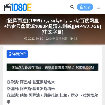
登录
[随风而逝]باد ما را خواهد برد (1999)[百度网盘
+迅雷云盘资源1080P超清未删减][MP4/7.7GB]
[中文字幕]
2022-10-30
欧美
高清电影
151
详情介绍
◎导演: 阿巴斯·基亚罗斯塔米
◎编剧: 阿巴斯·基亚罗斯塔米
◎主演: 纳格·阿萨迪 / 贝赫扎德·杜兰 / 罗沙·卡拉姆埃尔
米