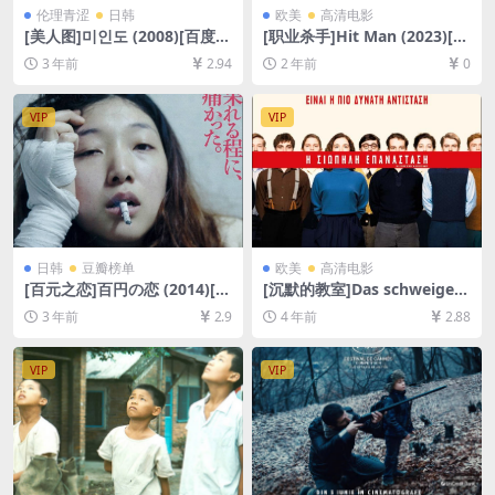
伦理青涩
日韩
欧美
高清电影
[美人图]미인도 (2008)[百度网
[职业杀手]Hit Man (2023)[百
盘+迅雷云盘资源1080P超清
度网盘+夸克网盘1080P超清
3 年前
2.94
2 年前
0
未删减][MP4/4.3GB][韩语中
未删减资源][网盘在线播放/下
字]
载][MP4/7.2GB][中英字幕]
VIP
VIP
日韩
豆瓣榜单
欧美
高清电影
[百元之恋]百円の恋 (2014)[百
[沉默的教室]Das schweigen
度网盘+迅雷云盘资源1080P
de Klassenzimmer (2018)
3 年前
2.9
4 年前
2.88
超清未删减][MP4/6GB][日语
[百度网盘+迅雷云盘资源1080
中字]
P超清未删减][MP4/6.4GB][中
文字幕]
VIP
VIP