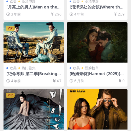
欧美
高清电影
欧美
高清电影
[月亮上的男人]Man on the
[沼泽深处的女孩]Where the
Moon (1999)[百度网盘+夸克
Crawdads Sing (2022)[百度
3 年前
2.96
4 年前
2.89
网盘1080P超清未删减资源]
网盘+迅雷云盘资源1080P超
[网盘在线播放/下载][MP4/7.
清未删减][MP4/7.8GB][中英
5GB][中英字幕]
字幕]
VIP
欧美
热门剧集
欧美
豆瓣榜单
[绝命毒师 第二季]Breaking B
[哈姆奈特]Hamnet (2025)[百
ad Season 2 (2009)[百度网
度网盘+夸克网盘4K超清未删
4 年前
4.7
6 月前
0
盘+夸克网盘1080P超清未删
减资源][网盘在线播放/下载]
减资源][网盘在线播放/下载]
[MP4/11GB][中英字幕]
[MP4/37GB][中英字幕]
VIP