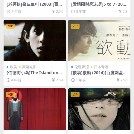
[老男孩]올드보이 (2003)[百度
[爱情限时恋未尽]5 to 7 (201
网盘+夸克网盘1080P超清未
4)[百度网盘+迅雷云盘资源10
2 年前
2.94
3 年前
2.8
删减资源][网盘在线播放/下
80P超清未删减][MP4/5.8GB]
载][MP4/7.8GB][中文字幕]
[中英字幕]
VIP
VIP
欧美
高清电影
伦理青涩
日本青涩
[伯德街小岛]The Island on B
[欲动]欲動 (2014)[百度网盘
ird Street (1997)[百度网盘
+夸克网盘1080P超清未删减
4 年前
2.89
1 年前
2.96
+迅雷云盘资源1080P超清未
资源][网盘在线播放/下载][MP
删减][MP4/6.6GB][中文字幕]
4/6.2GB][中文字幕][视频文件
+防和谐加密压缩包]
VIP
VIP