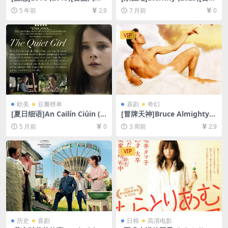
+夸克网盘+迅雷云盘资源1080
网盘+夸克网盘1080P超清未
5 年前
2.9
7 月前
0
P超清][MP4/8.6GB][原声中
删减资源][网盘在线播放/下
字]【手机在线无法观看，请下
载][MP4/7.7GB][中英字幕]
载防和谐压缩包（含解压密
VIP
码）】
欧美
豆瓣榜单
喜剧
奇幻
[夏日细语]An Cailín Ciúin (2
[冒牌天神]Bruce Almighty
022)[百度网盘+夸克网盘1080
(2003)[百度网盘+夸克网盘10
5 月前
0
3 周前
2.9
P超清未删减资源][网盘在线播
80P超清未删减资源][网盘在
放/下载][MP4/6.2GB][中文字
线播放/下载][MP4/6.8GB][中
幕]
英字幕]
VIP
历史
喜剧
日韩
高清电影