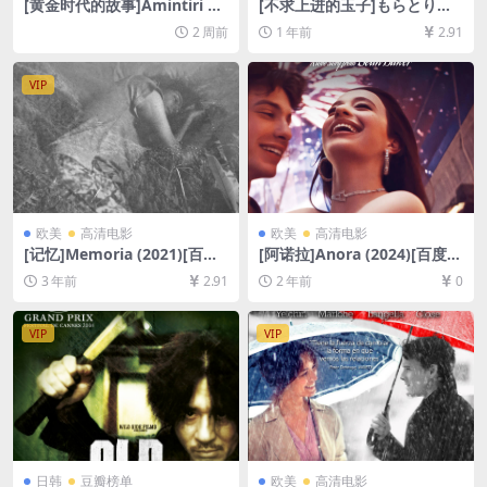
[黄金时代的故事]Amintiri di
[不求上进的玉子]もらとりあ
n epoca de aur (2009)[百度
むタマ子 (2013)[百度网盘+夸
2 周前
1 年前
2.91
网盘+夸克网盘1080P超清未
克网盘1080P超清未删减资源]
删减资源][网盘在线播放/下
[网盘在线播放/下载][MP4/5G
载][MP4/10GB][中文字幕]
B][中文字幕]
VIP
欧美
高清电影
欧美
高清电影
[记忆]Memoria (2021)[百度
[阿诺拉]Anora (2024)[百度网
网盘+迅雷云盘资源1080P超
盘+夸克网盘1080P超清未删
3 年前
2.91
2 年前
0
清未删减][MP4/7GB][中英字
减资源][网盘在线播放/下载]
幕]
[MP4/9GB][中英字幕]
VIP
VIP
日韩
豆瓣榜单
欧美
高清电影