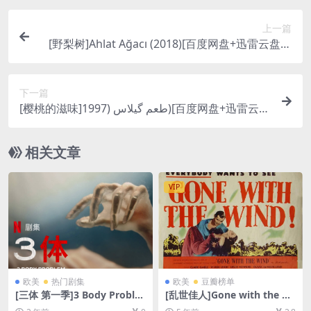
上一篇
[野梨树]Ahlat Ağacı (2018)[百度网盘+迅雷云盘资
源1080P超清未删减][MP4/12GB][中文字幕]
下一篇
[樱桃的滋味]طعم گیلاس (1997)[百度网盘+迅雷云盘
资源1080P超清未删减][MP4/6.5GB][中文字幕]
相关文章
VIP
欧美
热门剧集
欧美
豆瓣榜单
[三体 第一季]3 Body Proble
[乱世佳人]Gone with the Wi
m Season 1 (2024)[百度网盘
nd (1939)[百度网盘+迅雷云