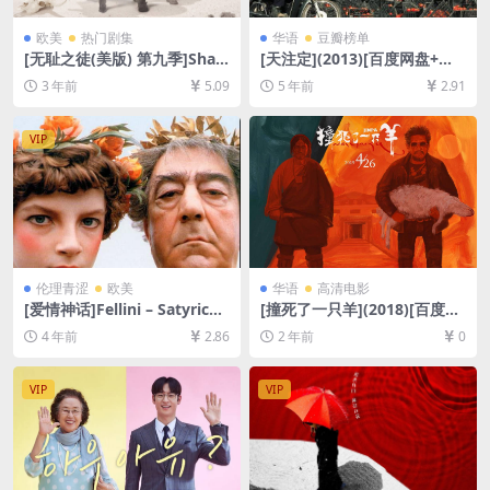
欧美
热门剧集
华语
豆瓣榜单
[无耻之徒(美版) 第九季]Sha
[天注定](2013)[百度网盘+夸
meless Season 9 (2018)[百
克网盘+迅雷云盘资源1080P
3 年前
5.09
5 年前
2.91
度网盘+夸克网盘1080P超清
超清未删减][MP4/8.3GB][原
未删减资源][网盘在线播放/下
声中字]
载][MP4/42GB][中英字幕]
VIP
伦理青涩
欧美
华语
高清电影
[爱情神话]Fellini – Satyricon
[撞死了一只羊](2018)[百度网
(1969)[百度网盘+迅雷云盘资
盘+夸克网盘1080P超清未删
4 年前
2.86
2 年前
0
源1080P超清未删减][MP4/8.
减资源][网盘在线播放/下载]
2GB][中文字幕]
[MP4/5.2GB][中文字幕]
VIP
VIP