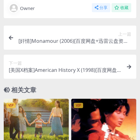
Owner
分享
收藏
上一篇
[奸情]Monamour (2006)[百度网盘+迅雷云盘资源1
080P超清未删减][MP4/5GB][原声中字]【手机/平
板无法在线播放，请使用电脑下载防和谐压缩包
下一篇
（含解压密码）】
[美国X档案]American History X (1998)[百度网盘
+迅雷云盘资源1080P超清未删减][MP4/7GB][中英
字幕]
相关文章
VIP
VIP