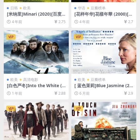
日韩
欧美
华语
豆瓣榜单
[米纳里]Minari (2020)[百度
[花样年华]花樣年華 (2000)[百
网盘+迅雷云盘资源1080P超
度网盘+迅雷云盘资源1080P
4 年前
2.75
4 年前
2.7
清未删减][MP4/7.2GB][中文
超清未删减][MP4/6.2GB][粤
字幕]
语中字]
VIP
VIP
欧美
高清电影
欧美
豆瓣榜单
[白色严冬]Into the White (2
[ 蓝色茉莉]Blue Jasmine (20
012)[百度网盘+夸克网盘1080
13)[百度网盘+夸克网盘1080P
1 年前
2.88
6 月前
2.9
P超清未删减资源][网盘在线播
超清未删减资源][网盘在线播
放/下载][MP4/6.8GB][中文字
放/下载][MP4/6.3GB][中英字
幕]
幕]
VIP
VIP