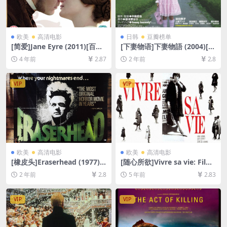
欧美
高清电影
日韩
豆瓣榜单
[简爱]Jane Eyre (2011)[百度
[下妻物语]下妻物語 (2004)[百
网盘+迅雷云盘资源1080P超
度网盘+夸克网盘1080P超清
4 年前
2.87
2 年前
2.8
清未删减][MP4/7.4GB][中英
未删减资源][网盘在线播放/下
字幕]
载][MP4/6.5GB][中文字幕]
VIP
VIP
欧美
高清电影
欧美
高清电影
[橡皮头]Eraserhead (1977)
[随心所欲]Vivre sa vie: Film
[百度网盘+夸克网盘1080P超
en douze tableaux (1962)
2 年前
2.8
5 年前
2.83
清未删减资源][网盘在线播放/
[百度网盘+迅雷云盘资源1080
下载][MP4/5.8GB][中文字幕]
P超清未删减][MP4/5.3GB][中
英字幕]
VIP
VIP