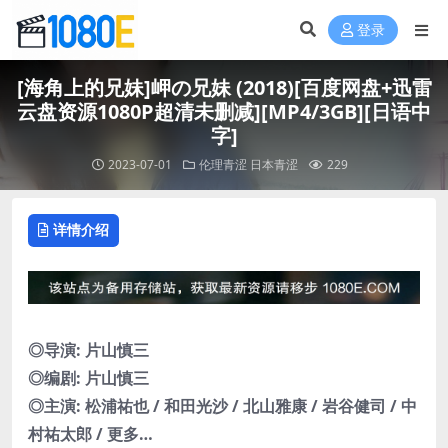
登录
[海角上的兄妹]岬の兄妹 (2018)[百度网盘+迅雷
云盘资源1080P超清未删减][MP4/3GB][日语中
字]
2023-07-01
伦理青涩
日本青涩
229
详情介绍
◎导演: 片山慎三
◎编剧: 片山慎三
◎主演: 松浦祐也 / 和田光沙 / 北山雅康 / 岩谷健司 / 中
村祐太郎 / 更多…