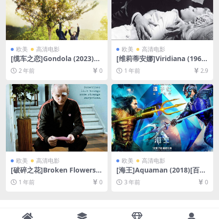
欧美
高清电影
欧美
高清电影
[缆车之恋]Gondola (2023)
[维莉蒂安娜]Viridiana (1961)
[百度网盘+夸克网盘1080P超
[百度网盘+夸克网盘1080P超
2 年前
0
1 年前
2.9
清未删减资源][网盘在线播放/
清未删减资源][网盘在线播放/
下载][MP4/2.3GB][无对白]
下载][MP4/6GB][中文字幕]
欧美
高清电影
欧美
高清电影
[破碎之花]Broken Flowers
[海王]Aquaman (2018)[百度
(2005)[百度网盘+夸克网盘10
网盘+夸克网盘1080P超清未
1 年前
0
3 年前
0
80P超清未删减资源][网盘在
删减资源][网盘在线播放/下
线播放/下载][MP4/6.6GB][中
载][MP4/10GB][中英字幕]
英字幕]