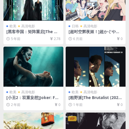
欧美
高清电影
日韩
高清电影
[黑客帝国：矩阵重启]The Ma
[超时空辉夜姬！]超かぐや
trix Resurrections (2021)[百
姫！ (2026)[百度网盘+夸克网
5 年前
2.78
6 月前
0
度网盘+迅雷云盘资源1080P
盘1080P超清未删减资源][网
超清未删减][MP4/9.6GB][中
盘在线播放/下载][MP4/4.8G
英字幕]
B][中文字幕]
欧美
高清电影
欧美
高清电影
[小丑2：双重妄想]Joker: Foli
[粗野派]The Brutalist (2024)
e à Deux (2024)[百度网盘+夸
[百度网盘+夸克网盘1080P超
2 年前
0
1 年前
0
克网盘1080P超清未删减资源]
清未删减资源][网盘在线播放/
[网盘在线播放/下载][MP4/8.
下载][MP4/13GB][中文字幕]
8GB][官方中字]
VIP