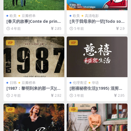
欧美
豆瓣榜单
欧美
高清电影
[春天的故事]Conte de printe
[关于我母亲的一切]Todo sob
mps (1990)[百度网盘+迅雷云
re mi madre (1999)[百度网
4 年前
2.85
5 年前
2.9
盘资源1080P超清][MP4/6G
盘+迅雷云盘资源1080P超清
B][中文字幕]
未删减][MP4/6.5GB][中文字
幕]
VIP
VIP
日韩
豆瓣榜单
伦理青涩
华语
[1987：黎明到来的那一天](2
[慈禧秘密生活](1995) 混剪版
017)[百度网盘+夸克网盘1080
+蓝光版[百度网盘+夸克网盘1
2 年前
2.92
3 年前
2.95
P超清未删减资源][网盘在线播
080P超清未删减资源][网盘在
放/下载][MP4/8.3GB][中文字
线播放/下载][MP4/8.3GB/5.6
幕]
GB][粤语中字]
VIP
VIP