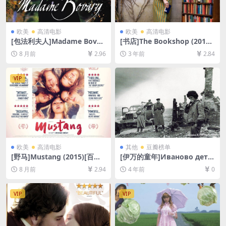
欧美
高清电影
欧美
高清电影
[包法利夫人]Madame Bovar
[书店]The Bookshop (2017)
y (1991)[百度网盘+夸克网盘1
[百度网盘+夸克网盘1080P超
8 月前
2.96
3 年前
2.84
080P超清未删减资源][网盘在
清未删减资源][网盘在线播放/
线播放/下载][MP4/10GB][中
下载][MP4/7.1GB][中英字幕]
文字幕]
VIP
欧美
高清电影
其他
豆瓣榜单
[野马]Mustang (2015)[百度
[伊万的童年]Иваново детс
网盘+夸克网盘1080P超清未
тво (1962)[百度网盘+迅雷云
8 月前
2.94
4 年前
0
删减资源][网盘在线播放/下
盘资源1080P超清未删减][MP
载][MP4/7GB][中文字幕]
4/6GB][中文字幕]
VIP
VIP