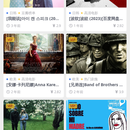
日韩
豆瓣榜单
日韩
高清电影
[我能说]아이 캔 스피크 (201
[波纹]波紋 (2023)[百度网盘
7)[百度网盘+夸克网盘1080P
+夸克网盘1080P超清未删减
3 年前
2.9
1 年前
2.92
超清未删减资源][网盘在线播
资源][网盘在线播放/下载][MP
放/下载][MP4/7.5GB][中文字
4/3.5GB][中文字幕]
幕]
VIP
VIP
欧美
高清电影
欧美
热门剧集
[安娜·卡列尼娜]Anna Kareni
[兄弟连]Band of Brothers (2
na (2012)[百度网盘+夸克网盘
001)[百度网盘+夸克网盘1080
2 年前
2.82
2 年前
3.9
1080P超清未删减资源][网盘
P超清未删减资源][网盘在线播
在线播放/下载][MP4/8.9GB]
放/下载][MP4/41GB][中英字
[中文字幕]
幕]
VIP
VIP