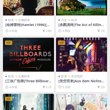
欧美
豆瓣榜单
历史
欧美
[哈姆雷特]Hamlet (1996)[百
[杀戮演绎]The Act of Killing
度网盘+迅雷云盘资源1080P
(2012)[百度网盘+夸克网盘10
4 年前
2.84
3 周前
2.9
超清未删减][MP4/15GB][中
80P超清未删减资源][网盘在
文字幕]
线播放/下载][MP4/11GB][中
文字幕]
VIP
VIP
欧美
豆瓣榜单
欧美
高清电影
[三块广告牌]Three Billboard
[凭空而来]Aus dem Nichts
s Outside Ebbing, Missouri
(2017)[百度网盘+夸克网盘10
4 年前
2.72
5 月前
2.9
(2017)[百度网盘+迅雷云盘资
80P超清未删减资源][网盘在
源1080P超清未删减][MP4/7.
线播放/下载][MP4/7GB][中文
3GB][中英字幕]
字幕]
VIP