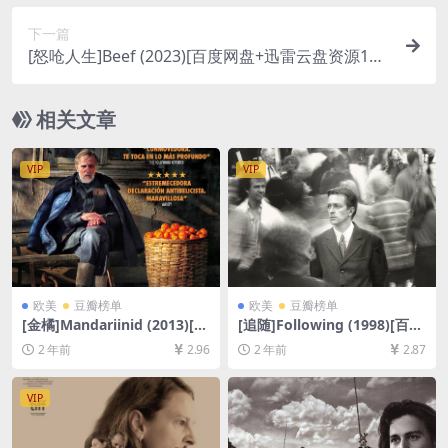
下一篇
[怒呛人生]Beef (2023)[百度网盘+迅雷云盘资源108
0P超清未删减][MP4/20GB][中英字幕]
相关文章
VIP
VIP
欧美
豆瓣榜单
欧美
豆瓣榜单
[金橘]Mandariinid (2013)[百
[追随]Following (1998)[百度
度网盘+夸克网盘1080P超清
网盘+夸克网盘1080P超清未
2 年前
2.96
2 年前
2.87
未删减资源][网盘在线播放/下
删减资源][网盘在线播放/下
载][MP4/6.4GB][中英字幕]
载][MP4/4.7GB][中英字幕]
VIP