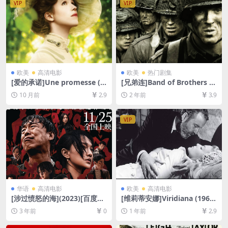
VIP
VIP
欧美
高清电影
欧美
热门剧集
[爱的承诺]Une promesse (2
[兄弟连]Band of Brothers (2
013)[百度网盘+夸克网盘1080
001)[百度网盘+夸克网盘1080
10 月前
2.9
2 年前
3.9
P超清未删减资源][网盘在线播
P超清未删减资源][网盘在线播
放/下载][MP4/7.5GB][中英字
放/下载][MP4/41GB][中英字
幕]
幕]
VIP
华语
高清电影
欧美
高清电影
[涉过愤怒的海](2023)[百度网
[维莉蒂安娜]Viridiana (1961)
盘+夸克网盘4K超清资源][网
[百度网盘+夸克网盘1080P超
3 年前
0
1 年前
2.9
盘在线播放/下载][MKV/5GB]
清未删减资源][网盘在线播放/
[中英字幕]
下载][MP4/6GB][中文字幕]