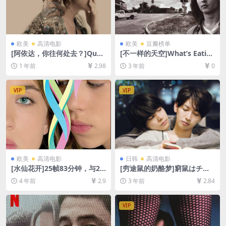
欧美
高清电影
欧美
豆瓣榜单
[阿依达，你往何处去？]Quo
[不一样的天空]What’s Eatin
Vadis, Aida? (2020)[百度网
g Gilbert Grape (1993)[百度
1 年前
2.98
3 年前
0
盘+夸克网盘1080P超清未删
网盘+夸克网盘1080P超清未
减资源][网盘在线播放/下载]
删减资源][网盘在线播放/下
[MP4/7GB][中文字幕]
载][MP4/7.6GB][中文字幕]
VIP
VIP
欧美
高清电影
日韩
高清电影
[水仙花开]25帧83分钟，与24
[穷途鼠的奶酪梦]窮鼠はチー
帧85分钟版本内容一致 Naiss
ズの夢を見る (2020)[百度网
4 年前
2.9
3 年前
2.84
ance des pieuvres (2007)[百
盘+夸克网盘1080P超清未删
度网盘+迅雷云盘资源1080P
减资源][网盘在线播放/下载]
超清未删减][MP4/5GB][中英
[MP4/8.1GB][中文字幕]
VIP
字幕]