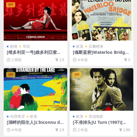
VIP
剧情
华语
欧美
豆瓣榜单
[维多利亚一号]維多利亞壹號
[魂断蓝桥]Waterloo Bridge
(2010)[百度网盘+夸克网盘10
(1940)[百度网盘+迅雷云盘资
2 周前
2.9
4 年前
0
80P超清未删减资源][网盘在
源1080P超清未删减][MP4/6
线播放/下载][MP4/6.3GB][中
GB][中英字幕]
文字幕]
VIP
VIP
伦理青涩
欧美
欧美
高清电影
[湖畔的陌生人]L’Inconnu du
[不准掉头]U Turn (1997)[百
lac (2013)[百度网盘+迅雷云
度网盘+夸克网盘1080P超清
4 年前
2.9
2 年前
2.88
盘资源1080P超清未删减][MP
未删减资源][网盘在线播放/下
4/5.9GB][原声中文字幕]【手
载][MP4/8.3GB][中文字幕]