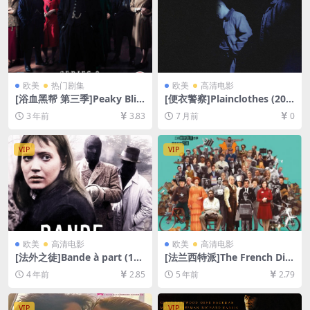
欧美
热门剧集
欧美
高清电影
[浴血黑帮 第三季]Peaky Blin
[便衣警察]Plainclothes (202
ders Season 3 (2016)[百度网
5)[百度网盘+夸克网盘1080P
3 年前
3.83
7 月前
0
盘+迅雷云盘+阿里云盘资源10
超清未删减资源][网盘在线播
80P超清未删减][MP4/11GB]
放/下载][MKV/6.5GB][中英字
[中英字幕]
幕]
VIP
VIP
欧美
高清电影
欧美
高清电影
[法外之徒]Bande à part (196
[法兰西特派]The French Dis
4)[百度网盘+迅雷云盘资源10
patch (2021)[百度网盘+迅雷
4 年前
2.85
5 年前
2.79
80P超清未删减][MP4/5.8GB]
云盘资源1080P超清未删减]
[中文字幕]
[MP4/6.7GB][原声中字]
VIP
VIP