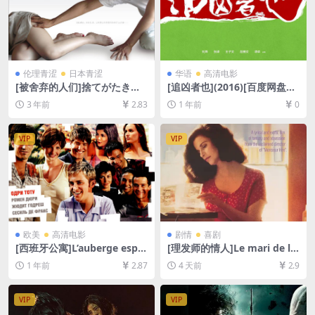
伦理青涩
日本青涩
华语
高清电影
[被舍弃的人们]捨てがたき
[追凶者也](2016)[百度网盘
人々 (2013)[百度网盘+夸克网
+夸克网盘1080P超清未删减
3 年前
2.83
1 年前
0
盘1080P超清未删减资源][网
资源][网盘在线播放/下载][MP
盘在线播放/下载][MP4/7.1G
4/6.7GB][中文字幕]
B][日语中字]
VIP
VIP
欧美
高清电影
剧情
喜剧
[西班牙公寓]L’auberge espa
[理发师的情人]Le mari de la
gnole (2002)[百度网盘+夸克
coiffeuse (1990)[百度网盘
1 年前
2.87
4 天前
2.9
网盘1080P超清未删减资源]
+夸克网盘1080P超清未删减
[网盘在线播放/下载][MP4/8.
资源][网盘在线播放/下载][MP
6GB][中文字幕]
4/5.6GB][中文字幕]
VIP
VIP