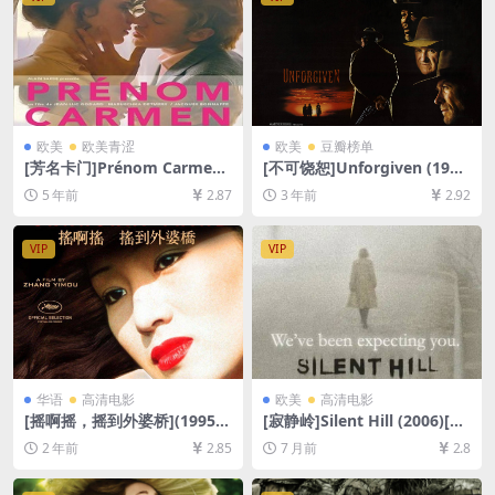
欧美
欧美青涩
欧美
豆瓣榜单
[芳名卡门]Prénom Carmen
[不可饶恕]Unforgiven (199
(1983)[百度网盘+迅雷云盘资
2)[百度网盘+夸克网盘1080P
5 年前
2.87
3 年前
2.92
源1080P超清未删减][MP4/5
超清未删减资源][网盘在线播
GB][原声中字]
放/下载][MP4/8.4GB][中文字
幕]
VIP
VIP
华语
高清电影
欧美
高清电影
[摇啊摇，摇到外婆桥](1995)
[寂静岭]Silent Hill (2006)[百
[百度网盘+夸克网盘1080P超
度网盘+夸克网盘1080P超清
2 年前
2.85
7 月前
2.8
清未删减资源][网盘在线播放/
未删减资源][网盘在线播放/下
下载][MP4/6.7GB][中文字幕]
载][MP4/8.4GB][中英字幕]