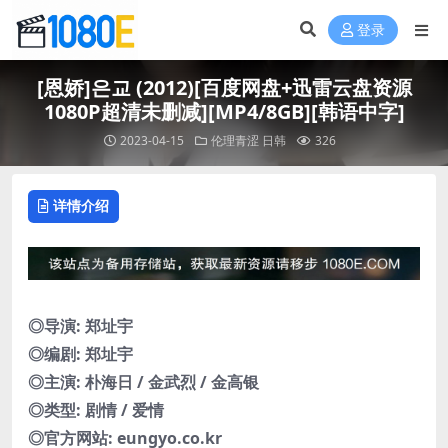
登录
[恩娇]은교 (2012)[百度网盘+迅雷云盘资源
1080P超清未删减][MP4/8GB][韩语中字]
2023-04-15
伦理青涩
日韩
326
详情介绍
◎导演: 郑址宇
◎编剧: 郑址宇
◎主演: 朴海日 / 金武烈 / 金高银
◎类型: 剧情 / 爱情
◎官方网站: eungyo.co.kr