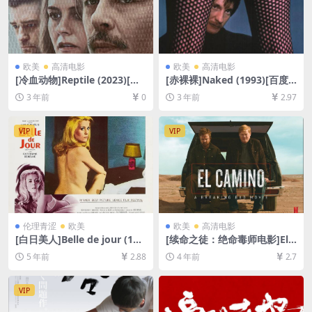
欧美
高清电影
欧美
高清电影
[冷血动物]Reptile (2023)[百
[赤裸裸]Naked (1993)[百度
度网盘+夸克网盘1080P超清
网盘+夸克网盘1080P超清未
3 年前
0
3 年前
2.97
未删减资源][网盘在线播放/下
删减资源][网盘在线播放/下
载][MP4/8.6GB][中文字幕]
载][MP4/8.5GB][中文字幕]
VIP
VIP
伦理青涩
欧美
欧美
高清电影
[白日美人]Belle de jour (196
[续命之徒：绝命毒师电影]El
7)[百度网盘+迅雷云盘资源10
Camino: A Breaking Bad M
5 年前
2.88
4 年前
2.7
80P超清未删减][MP4/6.1GB]
ovie (2019)[百度网盘+迅雷云
[原声中字]
盘资源1080P超清未删减][MP
4/7GB][中英字幕]
VIP