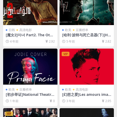
日韩
高清电影
欧美
豆瓣榜单
[魔女2]마녀 Part2. The Othe
[哈利·波特与死亡圣器(下)]Ha
r One (2022)[百度网盘+迅雷
rry Potter and the Deathly
4 年前
2.92
5 年前
2.82
云盘资源1080P超清未删减]
Hallows: Part 2 (2011)[百度
[MP4/8.6GB][韩语中字]
网盘+迅雷云盘资源1080P超
清未删减][MP4/8.5GB][中英
VIP
字幕]
欧美
豆瓣榜单
欧美
高清电影
[初步举证]National Theatre
[幻想之爱]Les amours imag
Live: Prima Facie (2022)[百
inaires (2010)[百度网盘+夸
1 年前
0
3 年前
2.95
度网盘+夸克网盘1080P超清
克网盘1080P超清未删减资源]
未删减资源][网盘在线播放/下
[网盘在线播放/下载][MP4/5.
载][MP4/3.7GB][中英字幕]
9GB][中文字幕]
VIP