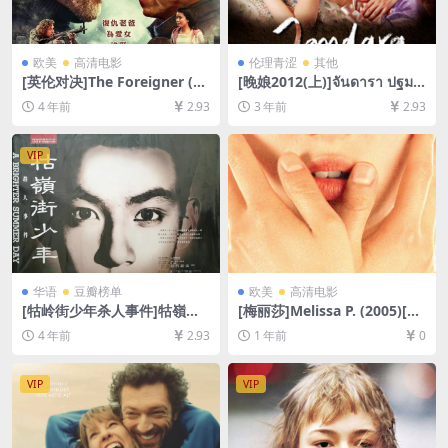
欧美
高清电影
伦理青涩
其他
[英伦对决]The Foreigner (20
[晚娘2012(上)]จันดารา ปฐมบ
17)[百度网盘+迅雷云盘资源1
ท (2012)[百度网盘+迅雷云盘
4 年前
2.93
3 年前
2.93
080P超清未删减][MP4/7GB]
资源1080P超清未删减][MP4/
[中英字幕]
8GB][中英字幕]
VIP
华语
豆瓣榜单
欧美
高清电影
[牯岭街少年杀人事件]牯嶺街
[梅丽莎]Melissa P. (2005)[百
少年殺人事件 (1991)[百度网
度网盘+夸克网盘1080P超清
4 年前
2.93
1 年前
0
盘+迅雷云盘资源1080P超清
资源][网盘在线播放/下载][MP
未删减][MP4/14GB][中文字
4/6GB][中英字幕]
幕]
VIP
VIP