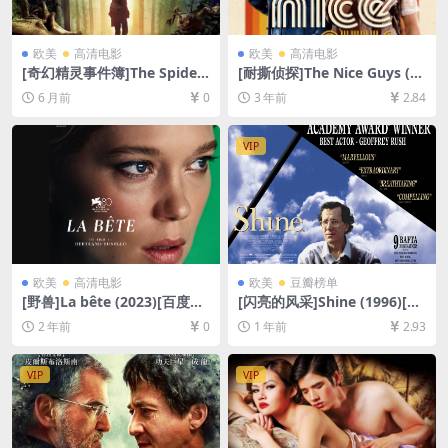
欧美
高清电影
欧美
高清电影
[奇幻精灵事件簿]The Spider
[耐撕侦探]The Nice Guys (20
wick Chronicles (2008)[百度
16)[百度网盘+夸克网盘1080P
6 月前
0
3 年前
2.84
网盘+夸克网盘1080P超清未
超清未删减资源][网盘在线播
删减资源][网盘在线播放/下
放/下载][MP4/7.1GB][中英字
载][MP4/5.8GB][中英字幕]
幕]
VIP
欧美
高清电影
欧美
豆瓣榜单
[野兽]La bête (2023)[百度网
[闪亮的风采]Shine (1996)[百
盘+夸克网盘1080P超清未删
度网盘+夸克网盘1080P超清
2 年前
0
1 年前
2.93
减资源][网盘在线播放/下载]
未删减资源][网盘在线播放/下
[MP4/9.8GB][中文字幕]
载][MP4/6.9GB][中英字幕]
VIP
VIP