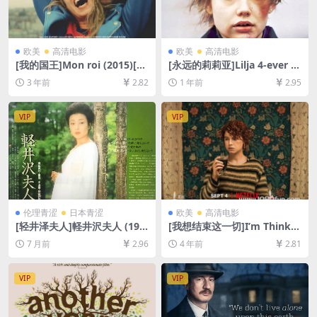
欧美
高清电影
欧美
高清电影
[我的国王]Mon roi (2015)[百
[永远的莉莉亚]Lilja 4-ever (2
度网盘+夸克网盘1080P超清
002)[百度网盘+夸克网盘1080
3 年前
2.82
1 年前
2.95
未删减资源][网盘在线播放/下
P超清未删减资源][网盘在线播
载][MP4/8GB][中文字幕]
放/下载][MP4/7.2GB][中文字
幕]
VIP
VIP
伦理青涩
日本青涩
欧美
高清电影
[轻井泽夫人]軽井沢夫人 (198
[我想结束这一切]I’m Thinkin
2)[百度网盘+夸克网盘1080P
g of Ending Things (2020)
7 月前
2.96
4 年前
2.81
超清未删减资源][网盘在线播
[百度网盘+迅雷云盘资源1080
放/下载][MP4/7GB][中文字
P超清未删减][MP4/8.7GB][中
幕]
英字幕]
VIP
VIP