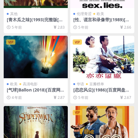
其他
伦理青涩
欧美
[青木瓜之味](1993)完整版[百
[性、谎言和录像带](1989)[百
度网盘+夸克网盘+迅雷云盘资
度网盘+迅雷云盘资源1080P
5 年前
2.83
5 年前
2.66
源1080P超清未删减][MP4/5.
超清未删减][MP4/5.6GB][中
7GB][中英字幕]
英字幕]【视频文件+防和谐压
缩包（含解压密码）】
VIP
VIP
欧美
高清电影
华语
豆瓣榜单
[气球]Ballon (2018)[百度网盘
[恋恋风尘](1986)[百度网盘
+迅雷云盘资源1080P超清未
+迅雷云盘资源1080P超清未
4 年前
2.87
5 年前
2.67
删减][MP4/8GB][中文字幕]
删减][MP4/6.2GB][原声中字]
VIP