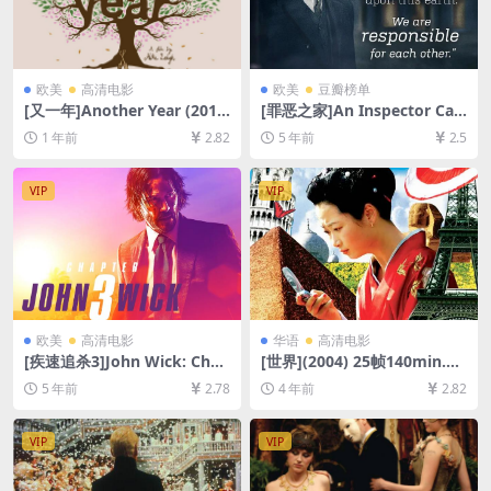
欧美
高清电影
欧美
豆瓣榜单
[又一年]Another Year (201
[罪恶之家]An Inspector Call
0)[百度网盘+夸克网盘1080P
s (2015)[百度网盘+迅雷云盘
1 年前
2.82
5 年前
2.5
超清未删减资源][网盘在线播
资源1080P超清未删减][MP4/
放/下载][MP4/8.5GB][中英字
5.4GB][中英字幕]
幕]
VIP
VIP
欧美
高清电影
华语
高清电影
[疾速追杀3]John Wick: Chap
[世界](2004) 25帧140min.与
ter 3 – Parabellum (2019)
24帧143min版本一致[百度网
5 年前
2.78
4 年前
2.82
[百度网盘+迅雷云盘资源1080
盘+迅雷云盘资源1080P超清
P超清未删减][MP4/8.7GB][中
未删减][MP4/8.7GB][中文字
英字幕]
幕]
VIP
VIP