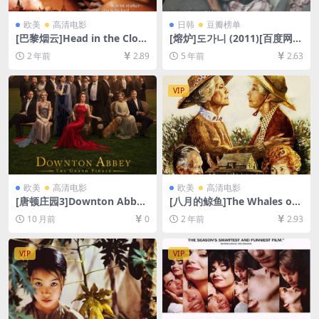
欧美
高清电影
日韩
豆瓣榜单
[巴黎烟云]Head in the Clou
[熔炉]도가니 (2011)[百度网盘
ds (2004)[百度网盘+夸克网盘
+夸克网盘+迅雷云盘资源1080
2 年前
2.89
5 年前
2.63
1080P超清未删减资源][网盘
P超清未删减][MP4/7.9GB][韩
在线播放/下载][MP4/7.8GB]
语中字]
[中英字幕]
VIP
欧美
高清电影
欧美
高清电影
[唐顿庄园3]Downton Abbe
[八月的鲸鱼]The Whales of
y: The Grand Finale (2025)
August (1987)[百度网盘+夸
10 月前
0
2 年前
2.93
[百度网盘+夸克网盘1080P超
克网盘1080P超清未删减资源]
清未删减资源][网盘在线播放/
[网盘在线播放/下载][MP4/6.
下载][MP4/9.7GB][中英字幕]
3GB][中文字幕]
VIP
VIP