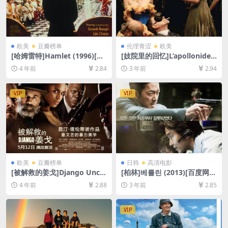
欧美
豆瓣榜单
伦理青涩
欧美
[哈姆雷特]Hamlet (1996)[百
[妓院里的回忆]L’apollonide
度网盘+迅雷云盘资源1080P
(Souvenirs de la maison cl
4 年前
2.84
3 年前
2.94
超清未删减][MP4/15GB][中
ose) (2011)[百度网盘+夸克网
文字幕]
盘+迅雷云盘资源1080P超清
未删减][MP4/7GB][中文字幕]
VIP
VIP
欧美
豆瓣榜单
日韩
高清电影
[被解救的姜戈]Django Unch
[柏林]베를린 (2013)[百度网盘
ained (2012)[百度网盘+迅雷
+夸克网盘1080P超清未删减
4 年前
2.88
3 年前
2.85
云盘资源1080P超清未删减]
资源][网盘在线播放/下载][MP
[MP4/10GB][中英字幕]
4/7.8GB][韩语中字]
VIP