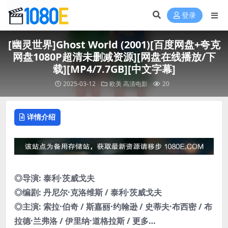
登录
[幽灵世界]Ghost World (2001)[百度网盘+夸克
网盘1080P超清未删减资源][网盘在线播放/下
载][MP4/7.7GB][中文字幕]
2025-03-12
欧美
高清电影
20
详情介绍
◎导演: 泰利·茨威戈夫
◎编剧: 丹尼尔·克洛维斯 / 泰利·茨威戈夫
◎主演: 索拉·伯奇 / 斯嘉丽·约翰逊 / 史蒂夫·布西密 / 布
拉德·兰弗洛 / 伊里纳·道格拉斯 / 更多…