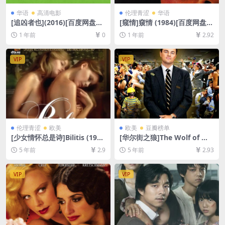
华语
高清电影
伦理青涩
华语
[追凶者也](2016)[百度网盘
[窥情]窺情 (1984)[百度网盘
+夸克网盘1080P超清未删减
+夸克网盘1080P超清未删减
1 年前
0
1 年前
2.92
资源][网盘在线播放/下载][MP
资源][网盘在线播放/下载][MP
4/6.7GB][中文字幕]
4/7.4GB][中文字幕]
VIP
VIP
伦理青涩
欧美
欧美
豆瓣榜单
[少女情怀总是诗]Bilitis (197
[华尔街之狼]The Wolf of Wa
7)[百度网盘+迅雷云盘资源10
ll Street (2013)[百度网盘+夸
5 年前
2.9
5 年前
2.93
80P超清未删减][MP4/6.0GB]
克网盘+迅雷云盘资源1080P
[原声中字]【视频文件+防和谐
超清未删减][MP4/9.2GB][中
压缩包（含解压密码）】
英字幕]【视频文件+防和谐压
VIP
VIP
缩包（含解压密码）】