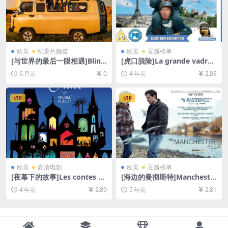
欧美
纪录片频道
欧美
豆瓣榜单
[与世界的最后一眼相遇]Blink
[虎口脱险]La grande vadrou
(2024)[百度网盘+夸克网盘10
ille (1966)蓝光修复版[百度网
6 月前
0
4 年前
2.88
80P超清未删减资源][网盘在
盘+迅雷云盘资源1080P超清
线播放/下载][MP4/4.5GB][中
未删减][MP4/7.9GB][中英字
文字幕]
幕]
VIP
VIP
欧美
高清电影
欧美
豆瓣榜单
[夜幕下的故事]Les contes de
[海边的曼彻斯特]Mancheste
la nuit (2011)[百度网盘+迅雷
r by the Sea (2016)[百度网
4 年前
2.89
5 年前
2.81
云盘资源1080P超清未删减]
盘+迅雷云盘资源1080P超清
[MP4/5GB][中文字幕]
未删减][MP4/8.8GB][中英字
幕]