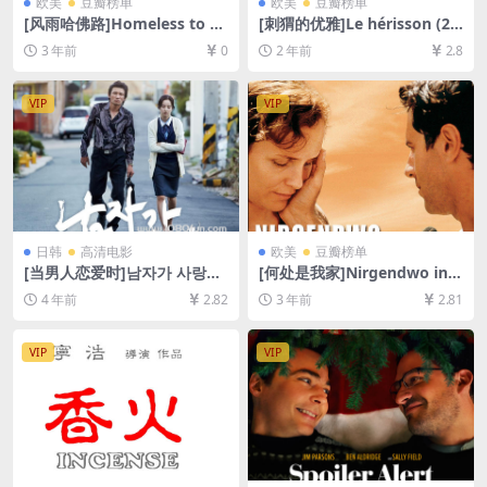
欧美
豆瓣榜单
欧美
豆瓣榜单
[风雨哈佛路]Homeless to H
[刺猬的优雅]Le hérisson (20
arvard: The Liz Murray Stor
09)[百度网盘+夸克网盘1080P
3 年前
0
2 年前
2.8
y (2003)[百度网盘+夸克网盘1
超清未删减资源][网盘在线播
080P超清资源][网盘在线播
放/下载][MP4/7GB][中文字
放/下载][MP4/5.7GB][中英字
幕]
VIP
VIP
幕]
日韩
高清电影
欧美
豆瓣榜单
[当男人恋爱时]남자가 사랑할
[何处是我家]Nirgendwo in A
때 (2014)[百度网盘+迅雷云盘
frika (2001)[百度网盘+迅雷
4 年前
2.82
3 年前
2.81
资源1080P超清未删减][MP4/
云盘资源1080P超清未删减]
3.2GB][韩语中字]
[MP4/8GB][中文字幕]
VIP
VIP