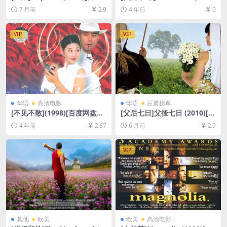
网盘+夸克网盘1080P超清未
[百度网盘+迅雷云盘资源1080
7 月前
2.9
4 年前
0
删减资源][网盘在线播放/下
P超清未删减][MP4/5.2GB][中
载][MP4/5.5GB][中英字幕]
英字幕]
VIP
VIP
华语
高清电影
华语
豆瓣榜单
[不见不散](1998)[百度网盘
[父后七日]父後七日 (2010)[百
+迅雷云盘资源1080P超清未
度网盘+夸克网盘1080P超清
4 年前
2.87
6 月前
2.9
删减][MP4/6.7GB][中文字幕]
未删减资源][网盘在线播放/下
载][MP4/6GB][中文字幕]
VIP
其他
欧美
欧美
高清电影