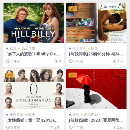
8GB][中文字幕]
4/5.6GB][中文字幕]
VIP
欧美
高清电影
伦理青涩
欧美
[乡下人的悲歌]Hillbilly Elegy
[与我同眠]25帧90分钟 与24帧
(2020)[百度网盘+夸克网盘10
93分钟版本一致 Lie with Me
2 年前
0
3 年前
2.92
80P超清未删减资源][网盘在
(2005)[百度网盘+夸克网盘
线播放/下载][MP4/7.3GB][中
+迅雷云盘资源1080P超清未
英字幕]
删减][MP4/5GB][中英字幕]
VIP
VIP
伦理青涩
欧美
日韩
高清电影
[女性瘾者：第一部](2013)导
[波纹]波紋 (2023)[百度网盘
演剪辑版[百度网盘+迅雷云盘
+夸克网盘1080P超清未删减
5 年前
2.81
1 年前
2.92
资源未删减1080P高清][MP4/
资源][网盘在线播放/下载][MP