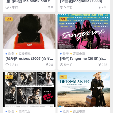
[僧侣和枪]The Monk and th
[木兰花]Magnolia (1999)[百
e Gun (2023)[百度网盘+夸克
度网盘+迅雷云盘资源1080P
2 年前
0
5 年前
2.85
网盘1080P超清未删减资源]
超清未删减][MP4/10GB][中
[网盘在线播放/下载][MP4/6.
英字幕]
7GB][中文字幕]
VIP
VIP
欧美
豆瓣榜单
欧美
高清电影
[珍爱]Precious (2009)[百度
[橘色]Tangerine (2015)[百度
网盘+夸克网盘1080P超清未
网盘+迅雷云盘资源1080P超
7 月前
2.8
5 年前
2.38
删减资源][网盘在线播放/下
清未删减][MP4/5.5GB][中英
载][MP4/7.2GB][中文字幕]
字幕]
VIP
VIP
欧美
高清电影
欧美
高清电影