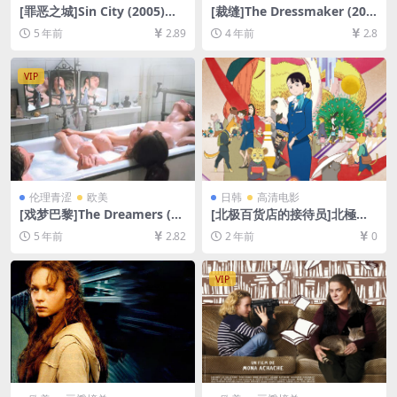
[罪恶之城]Sin City (2005)加
[裁缝]The Dressmaker (201
长版[百度网盘+迅雷云盘资源
5)[百度网盘+迅雷云盘资源10
5 年前
2.89
4 年前
2.8
1080P超清未删减][MP4/9.1G
80P超清未删减][MP4/7.5GB]
B][中英字幕]
[中英字幕]
VIP
伦理青涩
欧美
日韩
高清电影
[戏梦巴黎]The Dreamers (20
[北极百货店的接待员]北極百
03)[百度网盘+迅雷云盘资源未
貨店のコンシェルジュさん (2
5 年前
2.82
2 年前
0
删减1080P超清][MP4/6.5GB]
023)[百度网盘+夸克网盘1080
[中英字幕]【手机在线无法观
P超清未删减资源][网盘在线播
看，请下载防和谐压缩包（含
放/下载][MP4/2.3GB][中文字
VIP
解压密码）】
幕]