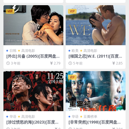
7.6GB][中英字幕]
4/3.5GB][中文字幕]
VIP
VIP
日韩
高清电影
欧美
高清电影
[外出]외출 (2005)[百度网盘
[倾国之恋]W.E. (2011)[百度网
+迅雷云盘资源1080P超清未
盘+迅雷云盘资源1080P超清
3 年前
2.79
5 年前
2.85
删减][MP4/6.6GB][韩语中字]
未删减][MP4/7.6GB][中英字
幕]
VIP
华语
高清电影
华语
豆瓣榜单
[涉过愤怒的海](2023)[百度网
[非常突然](1998)[百度网盘
盘+夸克网盘4K超清资源][网
+夸克网盘1080P超清未删减