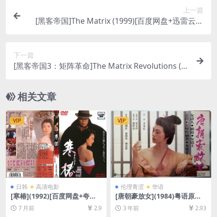
上一篇
[黑客帝国]The Matrix (1999)[百度网盘+迅雷云盘
资源1080P超清未删减][MP4/8.9GB][中英字幕]
下一篇
[黑客帝国3：矩阵革命]The Matrix Revolutions (2
003)[百度网盘+迅雷云盘资源1080P超清未删减][M
P4/8.4GB][中英字幕]
相关文章
VIP
VIP
日韩
高清电影
伦理青涩
华语
[寒椿](1992)[百度网盘+夸克
[唐朝豪放女](1984)粤语原声
网盘1080P超清未删减资源]
&国语配音[百度网盘+迅雷云
7 月前
2.9
3 年前
2.93
[网盘在线播放/下载][MP4/8.
盘资源1080P超清未删减][MP