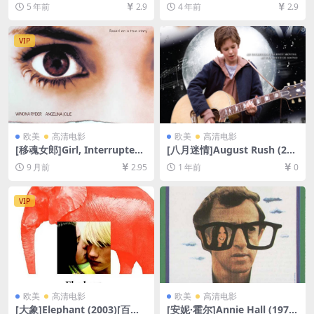
e (2013)完整版[百度网盘+迅
(2018)[百度网盘+迅雷云盘资
5 年前
2.9
4 年前
2.9
雷云盘资源1080P超清未删减]
源1080P超清未删减][MP4/3.
[MP4/11GB][原声中英字幕]
7GB][韩语中字]
【视频文件+防和谐压缩包
VIP
（含解压密码）】
欧美
高清电影
欧美
高清电影
[移魂女郎]Girl, Interrupted
[八月迷情]August Rush (200
(1999)[百度网盘+夸克网盘10
7)August Rush (2007)[百度
9 月前
2.95
1 年前
0
80P超清未删减资源][网盘在
网盘+夸克网盘1080P超清未
线播放/下载][MP4/9.3GB][中
删减资源][网盘在线播放/下
英字幕]
载][MP4/7.8GB][中英字幕]
VIP
欧美
高清电影
欧美
高清电影
[大象]Elephant (2003)[百度
[安妮·霍尔]Annie Hall (1977)