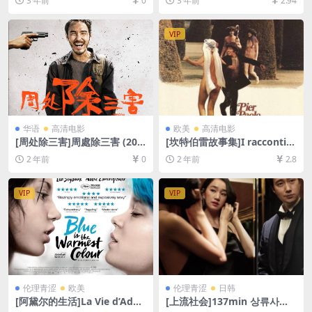
3 年前
0
3 年前
2.94
盘在线播放/下载][MKV/5GB]
资源][网盘在线播放/下载][MP
[中英字幕]
4/5.8GB][粤语中字]
VIP
华语
高清电影
欧美
高清电影
[周处除三害]周處除三害 (202
[坎特伯雷故事集]I racconti d
3)[百度网盘+夸克网盘1080P
i Canterbury (1972)[百度网
2 年前
0
2 年前
2.8
超清未删减资源][网盘在线播
盘+夸克网盘1080P超清未删
放/下载][MP4/8GB][中文字
减资源][网盘在线播放/下载]
幕]
[MP4/7.8GB][中文字幕]
VIP
VIP
伦理青涩
欧美
伦理青涩
日韩
[阿黛尔的生活]La Vie d’Adèl
[上流社会]137min 상류사회