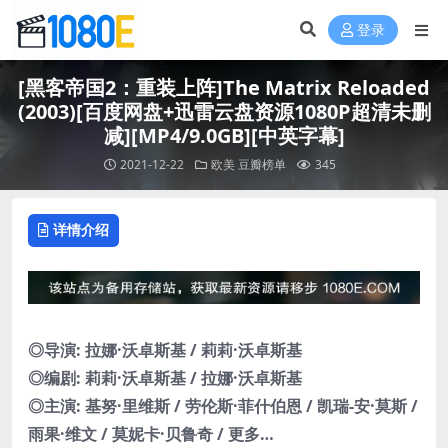
登录
[黑客帝国2：重装上阵]The Matrix Reloaded
(2003)[百度网盘+迅雷云盘资源1080P超清未删
减][MP4/9.0GB][中英字幕]
2021-12-22
欧美
豆瓣榜单
345
详情介绍
◎导演: 拉娜·沃卓斯基 / 莉莉·沃卓斯基
◎编剧: 莉莉·沃卓斯基 / 拉娜·沃卓斯基
◎主演: 基努·里维斯 / 劳伦斯·菲什伯恩 / 凯瑞-安·莫斯 /
雨果·维文 / 莫妮卡·贝鲁奇 / 更多…