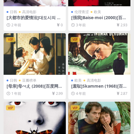
日韩
高清电影
伦理青涩
欧美
[大都市的爱情法]대도시의 사
[强我]Baise-moi (2000)[百度
랑법 (2024)[百度网盘+夸克网
网盘+夸克网盘资源1080P超
2 年前
0
3 年前
2.93
盘1080P超清未删减资源][网
清未删减][MP4/4GB][中文字
盘在线播放/下载][MP4/5.7G
幕][视频文件+防和谐加密压缩
B][中文字幕]
包]
VIP
VIP
日韩
豆瓣榜单
欧美
高清电影
[母亲]母べえ (2008)[百度网盘
[羞耻]Skammen (1968)[百度
+夸克网盘1080P超清未删减
网盘+迅雷云盘资源1080P超
1 年前
2.99
4 年前
2.87
资源][网盘在线播放/下载][MP
清未删减][MP4/6.5GB][中文
4/9.5GB][中文字幕]
字幕]
VIP
VIP