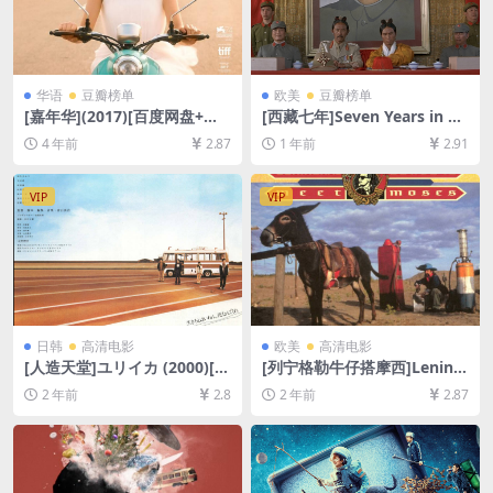
华语
豆瓣榜单
欧美
豆瓣榜单
[嘉年华](2017)[百度网盘+迅
[西藏七年]Seven Years in Ti
雷云盘资源1080P超清未删减]
bet(1997)[百度网盘+夸克网
4 年前
2.87
1 年前
2.91
[MP4/GB][中英字幕]
盘1080P超清未删减资源][网
盘在线播放/下载][MP4/8.8G
B][中文字幕][视频文件+防和
VIP
VIP
谐加密压缩包]
日韩
高清电影
欧美
高清电影
[人造天堂]ユリイカ (2000)[百
[列宁格勒牛仔搭摩西]Lening
度网盘+夸克网盘1080P超清
rad Cowboys Meet Moses
2 年前
2.8
2 年前
2.87
未删减资源][网盘在线播放/下
(1994)[百度网盘+夸克网盘10
载][MP4/14GB][中文字幕]
80P超清未删减资源][网盘在
线播放/下载][MP4/6.2GB][中
文字幕]