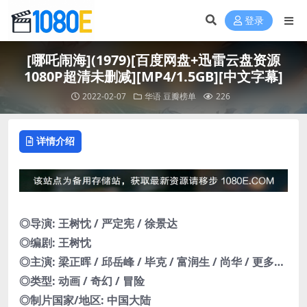
登录
[哪吒闹海](1979)[百度网盘+迅雷云盘资源
1080P超清未删减][MP4/1.5GB][中文字幕]
2022-02-07
华语
豆瓣榜单
226
详情介绍
◎导演: 王树忱 / 严定宪 / 徐景达
◎编剧: 王树忱
◎主演: 梁正晖 / 邱岳峰 / 毕克 / 富润生 / 尚华 / 更多…
◎类型: 动画 / 奇幻 / 冒险
◎制片国家/地区: 中国大陆