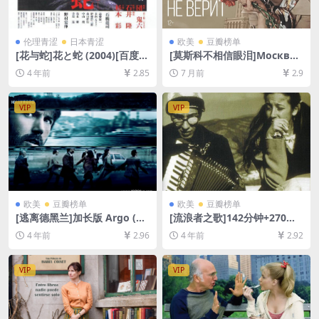
伦理青涩
日本青涩
欧美
豆瓣榜单
[花与蛇]花と蛇 (2004)[百度网
[莫斯科不相信眼泪]Москва с
盘+迅雷云盘资源1080P超清
лезам не верит (1980)[百
4 年前
2.85
7 月前
2.9
未删减][MP4/7GB][日语中字]
度网盘+夸克网盘1080P超清
【手机无法在线播放，请下载
未删减资源][网盘在线播放/下
防和谐压缩包（含解压密
载][MP4/9.8GB][中文字幕]
VIP
VIP
码）】
欧美
豆瓣榜单
欧美
豆瓣榜单
[逃离德黑兰]加长版 Argo (20
[流浪者之歌]142分钟+270分
12)[百度网盘+迅雷云盘资源1
钟双版本 Дом за вешање
4 年前
2.96
4 年前
2.92
080P超清未删减][MP4/8GB]
(1988)[百度网盘+迅雷云盘资
[中文字幕]
源1080P&DVD未删减][MP4/
8.7GB+2.8GB][中文字幕]
VIP
VIP