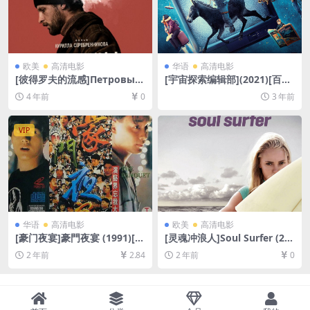
欧美
高清电影
华语
高清电影
[彼得罗夫的流感]Петровы в
[宇宙探索编辑部](2021)[百度
гриппе (2021)[百度网盘+迅
网盘+迅雷云盘资源1080P超
4 年前
0
3 年前
雷云盘资源1080P超清未删减]
清未删减][MP4/3GB][中英字
[MP4/8GB][中英字幕]
幕]
VIP
华语
高清电影
欧美
高清电影
[豪门夜宴]豪門夜宴 (1991)[百
[灵魂冲浪人]Soul Surfer (20
度网盘+夸克网盘1080P超清
11)[百度网盘+夸克网盘1080P
2 年前
2.84
2 年前
0
未删减资源][网盘在线播放/下
超清未删减资源][网盘在线播
载][MP4/4.5GB][粤语中字]
放/下载][MP4/6.8GB][中英字
幕]