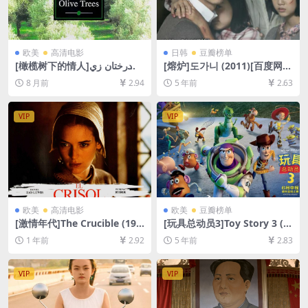
欧美
高清电影
日韩
豆瓣榜单
[橄榄树下的情人]زير درختان زي
[熔炉]도가니 (2011)[百度网盘
تون (1994)[百度网盘+夸克网
+夸克网盘+迅雷云盘资源1080
8 月前
2.94
5 年前
2.63
盘1080P超清未删减资源][网
P超清未删减][MP4/7.9GB][韩
盘在线播放/下载][MP4/7.4G
语中字]
B][中英字幕]
VIP
VIP
欧美
高清电影
欧美
豆瓣榜单
[激情年代]The Crucible (199
[玩具总动员3]Toy Story 3 (2
6)[百度网盘+夸克网盘1080P
010)[百度网盘+迅雷云盘资源
1 年前
2.92
5 年前
2.83
超清未删减资源][网盘在线播
1080P超清未删减][MP4/6.7G
放/下载][MP4/8.6GB][中文字
B][中英字幕]
幕]
VIP
VIP