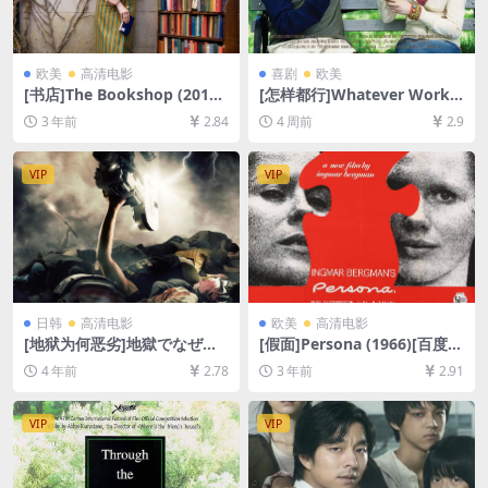
欧美
高清电影
喜剧
欧美
[书店]The Bookshop (2017)
[怎样都行]Whatever Works
[百度网盘+夸克网盘1080P超
(2009)[百度网盘+夸克网盘10
3 年前
2.84
4 周前
2.9
清未删减资源][网盘在线播放/
80P超清未删减资源][网盘在
下载][MP4/7.1GB][中英字幕]
线播放/下载][MP4/6.2GB][中
英字幕]
VIP
VIP
日韩
高清电影
欧美
高清电影
[地狱为何恶劣]地獄でなぜ悪
[假面]Persona (1966)[百度网
い (2013)[百度网盘+迅雷云盘
盘+迅雷云盘资源1080P超清
4 年前
2.78
3 年前
2.91
资源1080P超清未删减][MP4/
未删减][MP4/5GB][中文字幕]
8GB][日语中字]
VIP
VIP