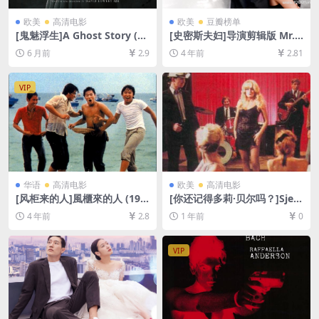
欧美
高清电影
欧美
豆瓣榜单
[鬼魅浮生]A Ghost Story (20
[史密斯夫妇]导演剪辑版 Mr.
17)[百度网盘+夸克网盘1080P
& Mrs. Smith (2005)[百度网
6 月前
2.9
4 年前
2.81
超清未删减资源][网盘在线播
盘+迅雷云盘资源1080P超清
放/下载][MP4/5.6GB][中英字
未删减][MP4/8GB][中英字幕]
幕]
VIP
华语
高清电影
欧美
高清电影
[风柜来的人]風櫃來的人 (198
[你还记得多莉·贝尔吗？]Sjeć
3)[百度网盘+迅雷云盘资源10
aš li se Doli Bel? (1981)[百度
4 年前
2.8
1 年前
0
80P超清未删减][MP4/6GB]
网盘+夸克网盘1080P超清未
[中文字幕]
删减资源][网盘在线播放/下
载][MP4/6.9GB][中文字幕]
VIP