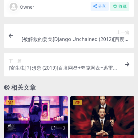
Owner
分享
收藏
上一篇
[被解救的姜戈]Django Unchained (2012)[百度网
盘+迅雷云盘资源1080P超清未删减][MP4/10GB]
[中英字幕]
下一篇
[寄生虫]기생충 (2019)[百度网盘+夸克网盘+迅雷云
盘资源1080P超清未删减][MP4/8.5GB][韩语中字]
相关文章
VIP
VIP