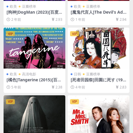
欧美
豆瓣榜单
欧美
豆瓣榜单
[狗神]DogMan (2023)[百度
[魔鬼代言人]The Devil’s Adv
网盘+夸克网盘1080P超清未
ocate (1997)[百度网盘+夸克
2 年前
2.93
1 年前
2.94
删减资源][网盘在线播放/下
网盘1080P超清未删减资源]
载][MP4/7.7GB][中英字幕]
[网盘在线播放/下载][MP4/9.
6GB][中英字幕]
VIP
VIP
欧美
高清电影
日韩
豆瓣榜单
[橘色]Tangerine (2015)[百度
[死者田园祭]田園に死す (197
网盘+迅雷云盘资源1080P超
4)[百度网盘+迅雷云盘资源10
5 年前
2.38
4 年前
2.83
清未删减][MP4/5.5GB][中英
80P超清][MP4/6.2GB][日语
字幕]
中字]
VIP
VIP