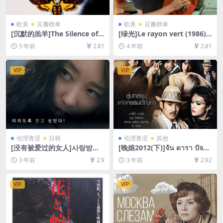
欧美
豆瓣榜单
欧美
豆瓣榜单
[沉默的羔羊]The Silence of t
[绿光]Le rayon vert (1986)
he Lambs (1991)[百度网盘
[百度网盘+迅雷云盘资源1080
5 年前
2.81
4 年前
2.81
+迅雷云盘资源1080P超清未
P超清未删减][MP4/5GB][中
删减][MP4/7.7GB][中英字幕]
文字幕]
VIP
VIP
伦理青涩
日韩
伦理青涩
其他
[没有被爱过的女人]사랑받지
[晚娘2012(下)]จัน ดารา ปัจฉิ
못한 여자 (2017)[百度网盘
มบท (2013)[百度网盘+迅雷云
3 年前
2.9
3 年前
2.92
+迅雷云盘资源1080P超清未
盘资源1080P超清未删减][MP
删减][MP4/5GB][韩语中字]
4/9GB][中英字幕]
VIP
VIP