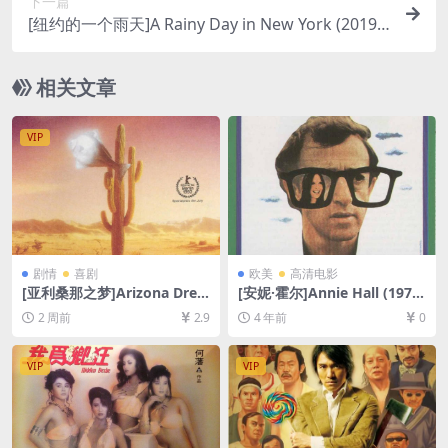
下一篇
[纽约的一个雨天]A Rainy Day in New York (2019)
[百度网盘+迅雷云盘资源1080P超清未删减][MP4/
5.7GB][中英字幕]
相关文章
VIP
剧情
喜剧
欧美
高清电影
[亚利桑那之梦]Arizona Drea
[安妮·霍尔]Annie Hall (1977)
m (1993)[百度网盘+夸克网盘
[百度网盘+迅雷云盘资源1080
2 周前
2.9
4 年前
0
1080P超清未删减资源][网盘
P超清未删减][MP4/5.2GB][中
在线播放/下载][MP4/9.9GB]
英字幕]
[中英字幕]
VIP
VIP