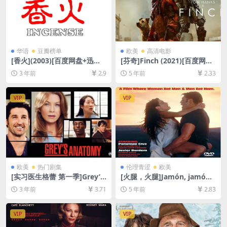
华语
豆瓣榜单
欧美
高清电影
[香火](2003)[百度网盘+迅雷
[芬奇]Finch (2021)[百度网盘
云盘资源DVD原盘高清未删减]
+迅雷云盘资源1080P超清未
3 年前
2.9
5 年前
2.33
[MP4/6GB][中英字幕]
删减][MP4/7.4GB][中文字幕]
VIP
VIP
欧美
热门剧集
伦理青涩
欧美
[实习医生格蕾 第一季]Grey’s
[火腿，火腿]Jamón, jamón
Anatomy Season 1 (2005)
(1992)完整版[百度网盘+迅雷
3 年前
3.71
5 年前
2.83
[百度网盘+夸克网盘1080P超
云盘资源1080P超清未删减]
清未删减资源][网盘在线播放/
[MP4/5.9GB][原声中字]【视
下载][MP4/25GB][奈飞官方
频文件+防和谐压缩包（含解
VIP
VIP
中字]
压密码）】