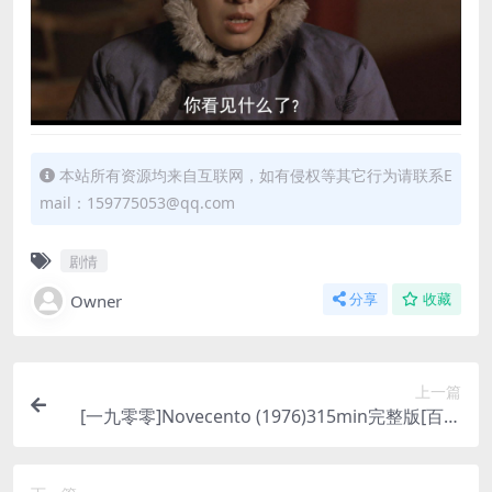
本站所有资源均来自互联网，如有侵权等其它行为请联系E
mail：159775053@qq.com
剧情
Owner
分享
收藏
上一篇
[一九零零]Novecento (1976)315min完整版[百度
网盘+迅雷云盘资源1080P超清未删减][MP4/19GB]
[中英字幕]