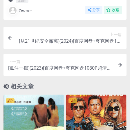
Owner
分享
收藏
上一篇
[从21世纪安全撤离](2024)[百度网盘+夸克网盘108
0P超清未删减资源][网盘在线播放/下载][MP4/6.6G
B][中文字幕]
下一篇
[孤注一掷](2023)[百度网盘+夸克网盘1080P超清未
删减资源][网盘在线播放/下载][MP4/10GB][中文字
幕]
相关文章
VIP
VIP