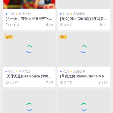
日韩
高清电影
日韩
高清电影
[九十岁。有什么可喜可贺的]
[魔女]마녀 (2018)[百度网盘
九十歳。何がめでたい (2024)
+迅雷云盘资源1080P超清未
11 月前
2.9
4 年前
2.9
[百度网盘+夸克网盘1080P超
删减][MP4/7.9GB][韩语中字]
清未删减资源][网盘在线播放/
下载][MP4/5.9GB][中文字幕]
VIP
VIP
欧美
高清电影
欧美
豆瓣榜单
[无休无止]Bez końca (1985)
[革命之路]Revolutionary Ro
[百度网盘+夸克网盘1080P超
ad (2008)[百度网盘+夸克网盘
6 月前
2.9
3 年前
2.82
清未删减资源][网盘在线播放/
1080P超清未删减资源][网盘
下载][MP4/7GB][中文字幕]
在线播放/下载][MP4/7.6GB]
[中英字幕]