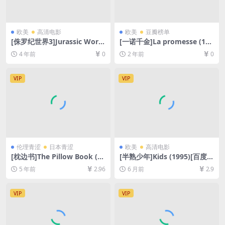
欧美
高清电影
欧美
豆瓣榜单
[侏罗纪世界3]Jurassic Worl
[一诺千金]La promesse (199
d: Dominion (2022)[百度网
6)[百度网盘+夸克网盘1080P
4 年前
0
2 年前
0
盘+迅雷云盘资源1080P超清
超清未删减资源][网盘在线播
未删减][MP4/9GB][中文字幕/
放/下载][MP4/6.5GB][中文字
韩版硬字]
幕]
VIP
VIP
伦理青涩
日本青涩
欧美
高清电影
[枕边书]The Pillow Book (19
[半熟少年]Kids (1995)[百度网
96)[百度网盘+迅雷云盘资源1
盘+夸克网盘1080P超清未删
5 年前
2.96
6 月前
2.9
080P超清未删减][MP4/8.1G
减资源][网盘在线播放/下载]
B][原声中字]【手机在线无法
[MP4/5.6GB][中英字幕]
观看，请下载防和谐压缩包
VIP
VIP
（含解压密码）】