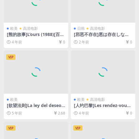
欧美
高清电影
日韩
高清电影
[熊的故事]L’ours (1988)[百度
[邪恶不存在]悪は存在しない
网盘+迅雷云盘资源1080P超
(2023)[百度网盘+夸克网盘10
4 年前
0
2 年前
0
清未删减][MP4/6.2GB][中英
80P超清未删减资源][网盘在
字幕]
线播放/下载][MP4/6.7GB][中
文字幕]
VIP
欧美
欧美
高清电影
[欲望法则]La ley del deseo
[人约巴黎]Les rendez-vous
(1987)完整版[百度网盘+迅雷
de Paris (1995)[百度网盘+迅
5 年前
2.68
4 年前
0
云盘资源1080P超清未删减]
雷云盘资源1080P超清][MP4/
[MP4/6.0GB][中英字幕]
5GB][中文字幕]
VIP
VIP