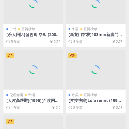
日韩
豆瓣榜单
华语
豆瓣榜单
[杀人回忆]살인의 추억 (2003)
[新龙门客栈]103min新龍門客
[百度网盘+夸克网盘+迅雷云
棧 (1992)[百度网盘+迅雷云盘
5 年前
2.72
4 年前
2.73
盘资源1080P超清未删减][MP
资源1080P超清未删减][MP4/
4/8.5GB][原声中字]
6.7GB][粤语中字]
VIP
VIP
伦理青涩
华语
欧美
豆瓣榜单
[人皮高跟鞋](1996)[百度网盘
[罗拉快跑]Lola rennt (1998)
+夸克网盘1080P超清未删减
[百度网盘+夸克网盘1080P超
1 年前
2.9
2 年前
2.93
资源][网盘下载][MP4/5.8GB]
清未删减资源][网盘在线播放/
[粤语中字]【手机/平板无法在
下载][MP4/5.2GB][中文字幕]
线播放，请使用电脑下载防和
VIP
谐压缩包（含解压密码）】