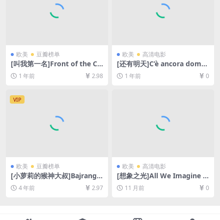
欧美
豆瓣榜单
欧美
高清电影
[叫我第一名]Front of the Cla
[还有明天]C’è ancora doma
ss (2008)[百度网盘+夸克网盘
ni (2023)[百度网盘+夸克网盘
1 年前
2.98
1 年前
0
1080P超清未删减资源][网盘
1080P超清未删减资源][网盘
在线播放/下载][MP4/6.8GB]
在线播放/下载][MP4/7.6GB]
[中英字幕]
[中英字幕]
VIP
欧美
豆瓣榜单
欧美
高清电影
[小萝莉的猴神大叔]Bajrangi
[想象之光]All We Imagine a
Bhaijaan (2015)[百度网盘+迅
s Light (2024)[百度网盘+夸
4 年前
2.97
11 月前
0
雷云盘资源1080P超清未删减]
克网盘1080P超清未删减资源]
[MP4/11GB][中文字幕]
[网盘在线播放/下载][MP4/7.
8GB][中文字幕]