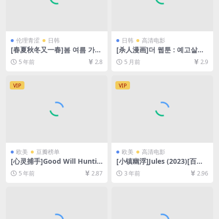
伦理青涩
日韩
日韩
高清电影
[春夏秋冬又一春]봄 여름 가을
[杀人漫画]더 웹툰 : 예고살인
겨울 그리고 봄 (2003)[百度网
(2013)[百度网盘+夸克网盘10
5 年前
2.8
5 月前
2.9
盘+迅雷云盘资源1080P超清
80P超清未删减资源][网盘在
未删减][MP4/6.4GB][韩语中
线播放/下载][MP4/6.4GB][中
字]
文字幕]
VIP
VIP
欧美
豆瓣榜单
欧美
高清电影
[心灵捕手]Good Will Huntin
[小镇幽浮]Jules (2023)[百度
g (1997)[百度网盘+迅雷云盘
网盘+夸克网盘1080P超清未
5 年前
2.87
3 年前
2.96
资源1080P超清未删减][MP4/
删减资源][网盘在线播放/下
8.2GB][中英字幕]
载][MP4/5.1GB][中英字幕]