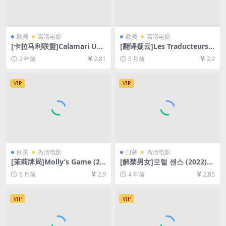
欧美
高清电影
欧美
高清电影
[卡拉马利联盟]Calamari Uni
[翻译疑云]Les Traducteurs
on (1985)[百度网盘+夸克网
(2019)[百度网盘+夸克网盘10
2 年前
2.81
5 月前
2.9
盘1080P超清未删减资源][网
80P超清未删减资源][网盘在
盘在线播放/下载][MP4/5.5G
线播放/下载][MP4/6.4GB][中
B][中文字幕]
文字幕]
VIP
VIP
欧美
高清电影
日韩
高清电影
[茉莉牌局]Molly’s Game (20
[解禁男女]모럴 센스 (2022)
17)[百度网盘+夸克网盘1080P
[百度网盘+迅雷云盘资源1080
6 月前
2.9
4 年前
2.85
超清未删减资源][网盘在线播
P超清未删减][MP4/7.7GB][韩
放/下载][MP4/9GB][中英字
语中字]
幕]
VIP
VIP