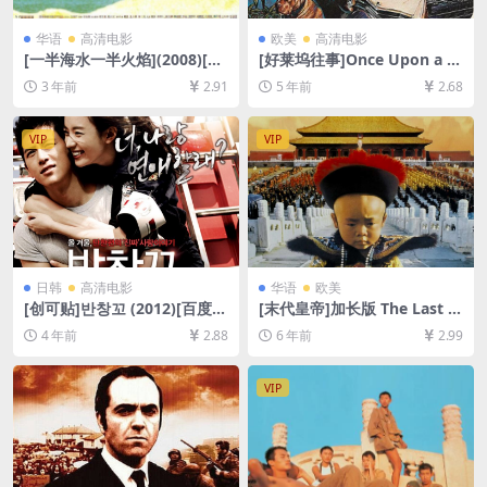
华语
高清电影
欧美
高清电影
[一半海水一半火焰](2008)[百
[好莱坞往事]Once Upon a Ti
度网盘+迅雷云盘资源1080P
me… in Hollywood (2019)
3 年前
2.91
5 年前
2.68
超清未删减][MP4/5.8GB][粤
[百度网盘+迅雷云盘资源1080
语原声中字]
P超清未删减][MP4/10GB][中
英字幕]
VIP
VIP
日韩
高清电影
华语
欧美
[创可贴]반창꼬 (2012)[百度网
[末代皇帝]加长版 The Last E
盘+迅雷云盘资源1080P超清
mperor (1987)[百度网盘+夸
4 年前
2.88
6 年前
2.99
未删减][MP4/6.59GB][韩语中
克网盘+迅雷云盘资源1080P
字]
超清未删减][MP4/14GB][中
英字幕]
VIP