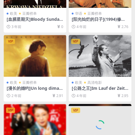
欧美
豆瓣榜单
华语
豆瓣榜单
[血腥星期天]Bloody Sunday
[阳光灿烂的日子](1994)修复
(2002)[百度网盘+夸克网盘10
版140min[百度网盘+夸克网
3 年前
0
4 年前
2.76
80P超清未删减资源][网盘在
盘+迅雷云盘资源1080P超清
线播放/下载][MP4/6.9GB][中
未删减][MP4/9GB][中文字幕]
文字幕]
VIP
VIP
欧美
豆瓣榜单
欧美
高清电影
[漫长的婚约]Un long diman
[公路之王]Im Lauf der Zeit
che de fiançailles (2004)[百
(1976)[百度网盘+迅雷云盘资
2 年前
2.91
4 年前
2.95
度网盘+夸克网盘1080P超清
源1080P超清未删减][MP4/11
未删减资源][网盘在线播放/下
GB][中文字幕]
载][MP4/8.6GB][中文字幕]
VIP
VIP