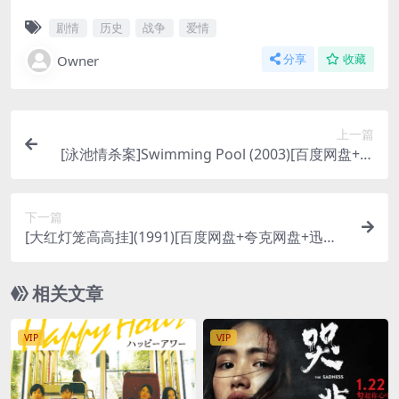
剧情
历史
战争
爱情
Owner
分享
收藏
上一篇
[泳池情杀案]Swimming Pool (2003)[百度网盘+迅
雷云盘资源1080P超清未删减][MP4/6.5GB][原声中
字]【视频文件+防和谐压缩包（含解压密码）】
下一篇
[大红灯笼高高挂](1991)[百度网盘+夸克网盘+迅雷
云盘资源1080P超清未删减][MP4/7.9GB][中文字
幕]
相关文章
VIP
VIP