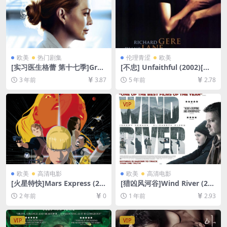
欧美
热门剧集
伦理青涩
欧美
[实习医生格蕾 第十七季]Gre
[不忠] Unfaithful (2002)[百
y’s Anatomy Season 17 (20
度网盘+迅雷云盘资源1080P
3 年前
3.87
5 年前
2.78
20)[百度网盘+夸克网盘1080P
超清未删减][MP4/7.1GB][中
超清未删减资源][网盘在线播
英字幕]【视频文件+防和谐压
放/下载][MP4/32GB][奈飞官
缩包（含解压密码）】
VIP
方中字]
欧美
高清电影
欧美
高清电影
[火星特快]Mars Express (20
[猎凶风河谷]Wind River (201
23)[百度网盘+夸克网盘1080P
7)[百度网盘+夸克网盘1080P
2 年前
0
1 年前
2.93
超清未删减资源][网盘在线播
超清未删减资源][网盘在线播
放/下载][MP4/5.8GB][中文字
放/下载][MP4/6.8GB][中英字
幕]
幕]
VIP
VIP