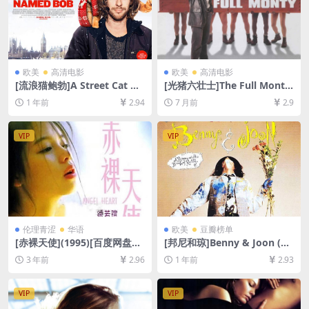
欧美
高清电影
欧美
高清电影
[流浪猫鲍勃]A Street Cat Na
[光猪六壮士]The Full Monty
med Bob (2016)[百度网盘
(1997)[百度网盘+夸克网盘10
1 年前
2.94
7 月前
2.9
+夸克网盘1080P超清未删减
80P超清未删减资源][网盘在
资源][网盘在线播放/下载][MP
线播放/下载][MP4/6.9GB][中
4/6.7GB][中英字幕]
英字幕]
VIP
VIP
伦理青涩
华语
欧美
豆瓣榜单
[赤裸天使](1995)[百度网盘
[邦尼和琼]Benny & Joon (19
+迅雷云盘DVD原盘高清未删
93)[百度网盘+夸克网盘1080P
3 年前
2.96
1 年前
2.93
减资源][网盘下载][MP4/4.4G
超清未删减资源][网盘在线播
B][粤语中字]【手机/平板无法
放/下载][MP4/6.9GB][中英字
在线播放，请使用电脑下载防
幕]
VIP
VIP
和谐压缩包（含解压密码）】