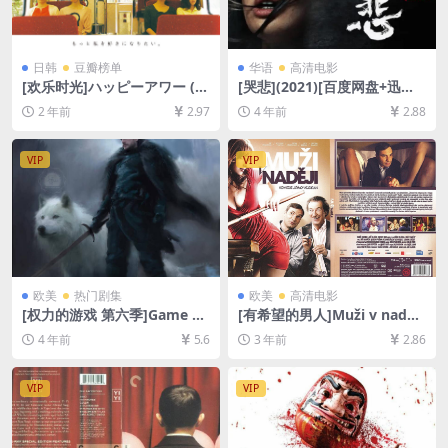
日韩
豆瓣榜单
华语
高清电影
[欢乐时光]ハッピーアワー (2
[哭悲](2021)[百度网盘+迅雷
015)[百度网盘+夸克网盘1080
云盘资源1080P超清未删减]
2 年前
2.97
4 年前
2.88
P超清未删减资源][网盘在线播
[MP4/6.4GB][国语中字]
放/下载][MP4/21GB][中文字
幕]
VIP
VIP
欧美
热门剧集
欧美
高清电影
[权力的游戏 第六季]Game of
[有希望的男人]Muži v naději
Thrones Season 6 (2016)[百
(2011)[百度网盘+迅雷云盘资
4 年前
5.6
3 年前
2.86
度网盘+迅雷云盘+阿里云盘资
源1080P超清未删减][MP4/6.
源1080P超清未删减][MP4/20
8GB][中英字幕]
GB][中英字幕]
VIP
VIP