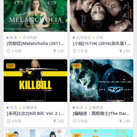
欧美
高清电影
伦理青涩
日韩
[忧郁症]Melancholia (2011)
[小姐]아가씨 (2016)加长版16
[百度网盘+迅雷云盘资源1080
8min[百度网盘+夸克网盘+迅
4 年前
2.85
5 年前
2.86
P超清未删减][MP4/7.6GB][中
雷云盘资源1080P超清][MP4/
英字幕]
10GB][韩语中字]【视频文件
+防和谐压缩包（含解压密
VIP
VIP
码）】
欧美
豆瓣榜单
欧美
豆瓣榜单
[杀死比尔2]Kill Bill: Vol. 2 (2
[蝙蝠侠：黑暗骑士]The Dark
004)[百度网盘+迅雷云盘资源
Knight (2008)[百度网盘+迅
4 年前
2.82
5 年前
2.96
1080P超清未删减][MP4/8.8G
雷云盘资源1080P超清未删减]
B][中英字幕]
[MP4/9.7GB][中英字幕]
VIP
VIP