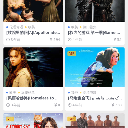
伦理青涩
欧美
欧美
热门剧集
[妓院里的回忆]L’apollonide
[权力的游戏 第一季]Game of
(Souvenirs de la maison cl
Thrones Season 1 (2011)[百
3 年前
2.94
4 年前
5.1
ose) (2011)[百度网盘+夸克网
度网盘+迅雷云盘+阿里云盘资
盘+迅雷云盘资源1080P超清
源1080P超清未删减][MP4/31
未删减][MP4/7GB][中文字幕]
GB][中英字幕]
VIP
欧美
豆瓣榜单
其他
高清电影
[风雨哈佛路]Homeless to H
[乌龟也会飞]لاک پشت ها هم پر
arvard: The Liz Murray Stor
واز می کنند (2004)[百度网盘
3 年前
0
4 年前
2.83
y (2003)[百度网盘+夸克网盘1
+迅雷云盘资源1080P超清未
080P超清资源][网盘在线播
删减][MP4/6GB][中文字幕]
放/下载][MP4/5.7GB][中英字
VIP
VIP
幕]