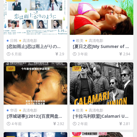
日韩
高清电影
欧美
高清电影
[恋如雨止]恋は雨上がりのよ
[夏日之恋]My Summer of L
うに (2018)[百度网盘+夸克网
ove (2004)[百度网盘+迅雷云
6 月前
2.9
3 年前
2.94
盘1080P超清未删减资源][网
盘资源1080P超清未删减][MP
盘在线播放/下载][MP4/7.2G
4/5GB][中英字幕]
B][中文字幕]
VIP
VIP
华语
高清电影
欧美
高清电影
[浮城谜事](2012)[百度网盘
[卡拉马利联盟]Calamari Uni
+迅雷云盘资源1080P超清未
on (1985)[百度网盘+夸克网
4 年前
2.92
2 年前
2.81
删减][MP4/6GB][中文字幕日
盘1080P超清未删减资源][网
版硬字]
盘在线播放/下载][MP4/5.5G
B][中文字幕]