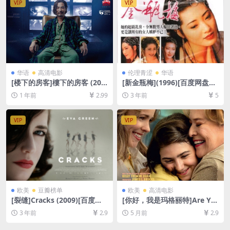
VIP
VIP
华语
高清电影
伦理青涩
华语
[楼下的房客]樓下的房客 (201
[新金瓶梅](1996)[百度网盘
6)[百度网盘+夸克网盘1080P
+夸克网盘+迅雷云盘DVD原盘
1 年前
2.99
3 年前
5
超清未删减资源][网盘在线播
高清未删减资源][网盘下载][M
放/下载][MP4/7.4GB][中文字
P4/20GB][国语中字]【手机/
幕]
平板无法在线播放，请使用电
VIP
VIP
脑下载防和谐压缩包（含解压
密码）】
欧美
豆瓣榜单
欧美
高清电影
[裂缝]Cracks (2009)[百度网
[你好，我是玛格丽特]Are Yo
盘+夸克网盘1080P超清未删
u There God? It’s Me, Marg
3 年前
2.9
5 月前
2.9
减资源][网盘在线播放/下载]
aret. (2023)[百度网盘+夸克
[MP4/6.7GB][中英字幕]
网盘1080P超清未删减资源]