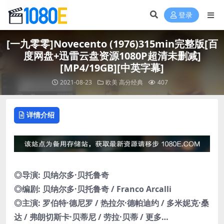
登录
[一九零零]Novecento (1976)315min完整版[百
度网盘+迅雷云盘资源1080P超清未删减]
[MP4/19GB][中英字幕]
2021-08-23
欧美
高分经典
407
详情介绍
◎导演: 贝纳尔多·贝托鲁奇
◎编剧: 贝纳尔多·贝托鲁奇 / Franco Arcalli
◎主演: 罗伯特·德尼罗 / 热拉尔·德帕迪约 / 多米妮克·桑
达 / 弗朗切斯卡·贝蒂尼 / 劳拉·贝蒂 / 更多…