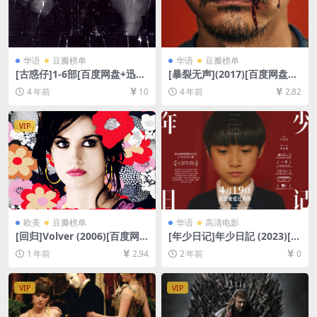
华语
豆瓣榜单
华语
豆瓣榜单
[古惑仔]1-6部[百度网盘+迅雷
[暴裂无声](2017)[百度网盘
云盘资源1080P超清未删减]
+迅雷云盘资源1080P超清未
4 年前
10
4 年前
2.82
[MP4/35GB][粤语原声中文字
删减][MP4/7.5GB][中文字幕]
幕]
VIP
欧美
豆瓣榜单
华语
高清电影
[回归]Volver (2006)[百度网
[年少日记]年少日記 (2023)[百
盘+夸克网盘1080P超清未删
度网盘+夸克网盘1080P超清
1 年前
2.94
2 年前
0
减资源][网盘在线播放/下载]
未删减资源][网盘在线播放/下
[MP4/8.5GB][中文字幕]
载][MP4/7.18GB][粤语中字]
VIP
VIP