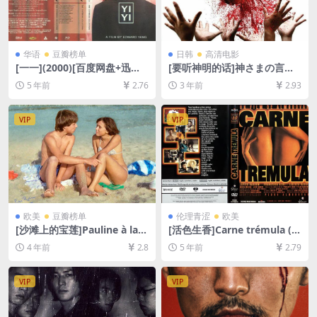
华语
豆瓣榜单
日韩
高清电影
[一一](2000)[百度网盘+迅雷
[要听神明的话]神さまの言う
云盘资源1080P超清未删减]
とおり (2014)[百度网盘+夸克
5 年前
2.76
3 年前
2.93
[MP4/11GB][中文字幕]
网盘1080P超清未删减资源]
[网盘在线播放/下载][MP4/7.
2GB][日语中字]
VIP
VIP
欧美
豆瓣榜单
伦理青涩
欧美
[沙滩上的宝莲]Pauline à la p
[活色生香]Carne trémula (1
lage (1983)[百度网盘+迅雷云
997)[百度网盘+迅雷云盘资源
4 年前
2.8
5 年前
2.79
盘资源1080P超清未删减][MP
1080P超清][MP4/6.3GB][原
4/5GB][中文字幕]
声中英字幕]
VIP
VIP