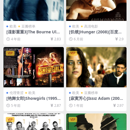
欧美
豆瓣榜单
欧美
高清电影
[谍影重重3]The Bourne Ulti
[饥饿]Hunger (2008)[百度网
matum (2007)[百度网盘+迅
盘+夸克网盘1080P超清未删
4 年前
2.83
6 月前
2.9
雷云盘资源1080P超清未删减]
减资源][网盘在线播放/下载]
[MP4/7.4GB][中英字幕]
[MP4/6GB][中文字幕]
VIP
VIP
伦理青涩
欧美
欧美
豆瓣榜单
[艳舞女郎]Showgirls (1995)1
[寂寞芳心]Issız Adam (2008)
31min[百度网盘+迅雷云盘资
[百度网盘+夸克网盘1080P超
5 年前
2.87
1 年前
2.97
源1080P超清未删减][MP4/8.
清未删减资源][网盘在线播放/
3GB][中英字幕]【手机在线无
下载][MP4/4GB][中文字幕]
法观看，请下载防和谐压缩包
VIP
VIP
（含解压密码）】