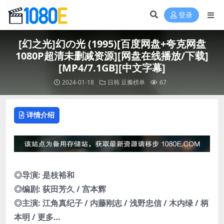
登录
[幻之光]幻の光 (1995)[百度网盘+夸克网盘
1080P超清未删减资源][网盘在线播放/下载]
[MP4/7.1GB][中文字幕]
2024-01-18
日韩
豆瓣榜单
67
详情介绍
◎导演: 是枝裕和
◎编剧: 荻田芳久 / 宫本辉
◎主演: 江角真纪子 / 内藤刚志 / 浅野忠信 / 木内绿 / 柄
本明 / 更多…