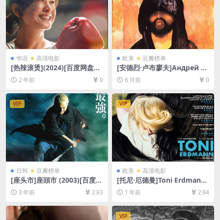
华语
高清电影
欧美
豆瓣榜单
[热辣滚烫](2024)[百度网盘
[安德烈·卢布廖夫]Андрей Ру
+夸克网盘1080P超清未删减
блёв (1966)[百度网盘+夸克
2 年前
0
6 月前
0
资源][网盘在线播放/下载][MP
网盘1080P超清未删减资源]
4/6.5GB][中文字幕]
[网盘在线播放/下载][MP4/13
GB][中文字幕]
VIP
VIP
日韩
豆瓣榜单
欧美
高清电影
[座头市]座頭市 (2003)[百度网
[托尼·厄德曼]Toni Erdmann
盘+夸克网盘1080P超清未删
(2016)[百度网盘+夸克网盘10
3 年前
2.93
1 年前
2.94
减资源][网盘在线播放/下载]
80P超清未删减资源][网盘在
[MP4/7.3GB][中文字幕]
线播放/下载][MP4/10GB][中
文字幕]
VIP