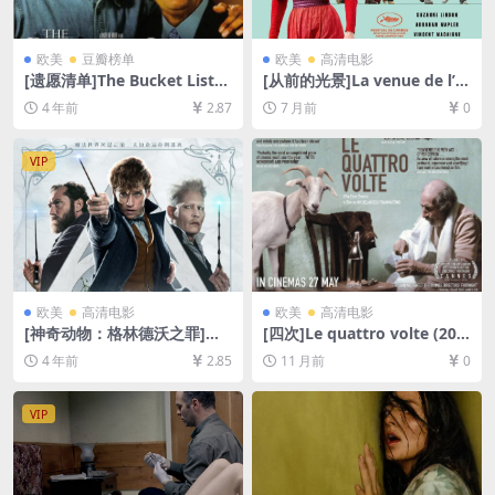
欧美
豆瓣榜单
欧美
高清电影
[遗愿清单]The Bucket List
[从前的光景]La venue de l’a
(2007)[百度网盘+迅雷云盘资
venir (2025)[百度网盘+夸克
4 年前
2.87
7 月前
0
源1080P超清未删减][MP4/6.
网盘1080P超清未删减资源]
2GB][中英字幕]
[网盘在线播放/下载][MP4/9G
B][中文字幕]
VIP
欧美
高清电影
欧美
高清电影
[神奇动物：格林德沃之罪]加
[四次]Le quattro volte (201
长版 Fantastic Beasts: The
0)[百度网盘+夸克网盘720P高
4 年前
2.85
11 月前
0
Crimes of Grindelwald (201
清未删减资源][网盘在线播放/
8)[百度网盘+迅雷云盘资源10
下载][MP4/3.5GB][无对白]
80P超清未删减][MP4/9.1GB]
VIP
[中英字幕]