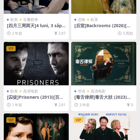
欧美
豆瓣榜单
恐怖
欧美
[四月三周两天]4 luni, 3 săpt
[后室]Backrooms (2026)[百
ămâni și 2 zile (2007)[百度
度网盘+夸克网盘1080P超清
2 年前
2.97
3 周前
网盘+夸克网盘1080P超清未
未删减资源][网盘在线播放/下
删减资源][网盘在线播放/下
载][MP4/7.9GB][中英字幕]
载][MP4/7.3GB][中文字幕]
VIP
欧美
高清电影
华语
高清电影
[囚徒]Prisoners (2013)[百度
[毒舌律师]毒舌大狀 (2023)国
网盘+夸克网盘1080P超清未
语&粤语[百度网盘+迅雷云盘
1 年前
2.91
3 年前
0
删减资源][网盘在线播放/下
资源1080P超清未删减][MKV/
载][MP4/10GB][中英字幕]
GB][中英字幕]
VIP
VIP