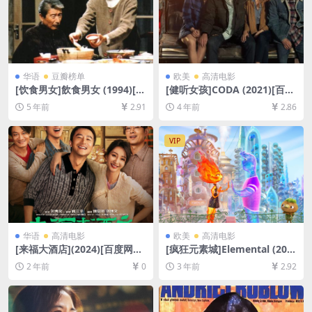
华语
豆瓣榜单
欧美
高清电影
[饮食男女]飲食男女 (1994)[百
[健听女孩]CODA (2021)[百度
度网盘+夸克网盘+迅雷云盘资
网盘+迅雷云盘资源1080P超
5 年前
2.91
4 年前
2.86
源1080P超清未删减][MP4/7.
清未删减][MP4/7.5GB][中英
7GB][原声中字]
字幕]
VIP
华语
高清电影
欧美
高清电影
[来福大酒店](2024)[百度网盘
[疯狂元素城]Elemental (202
+夸克网盘1080P超清未删减
3)[百度网盘+夸克网盘1080P
2 年前
0
3 年前
2.92
资源][网盘在线播放/下载][MP
超清未删减资源][网盘在线播
4/7GB][中文字幕]
放/下载][MP4/8GB][中文字
幕]