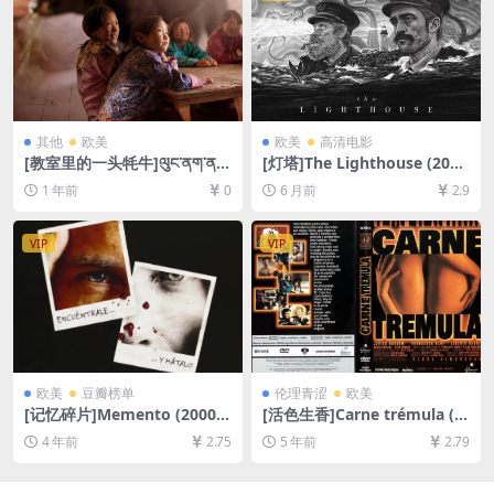
其他
欧美
欧美
高清电影
[教室里的一头牦牛]ལུང་ནག་ན།
[灯塔]The Lighthouse (201
(2019)[百度网盘+夸克网盘10
9)[百度网盘+夸克网盘1080P
1 年前
0
6 月前
2.9
80P超清未删减资源][网盘在
超清未删减资源][网盘在线播
线播放/下载][MP4/7GB][中文
放/下载][MP4/6.7GB][中英字
字幕]
幕]
VIP
VIP
欧美
豆瓣榜单
伦理青涩
欧美
[记忆碎片]Memento (2000)
[活色生香]Carne trémula (1
[百度网盘+迅雷云盘资源1080
997)[百度网盘+迅雷云盘资源
4 年前
2.75
5 年前
2.79
P超清未删减][MP4/7.3GB][中
1080P超清][MP4/6.3GB][原
英字幕]
声中英字幕]