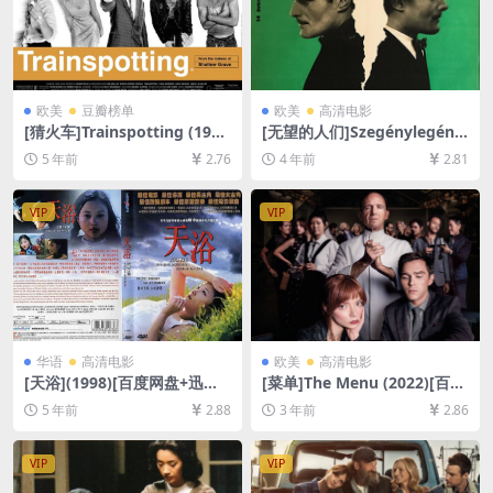
欧美
豆瓣榜单
欧美
高清电影
[猜火车]Trainspotting (199
[无望的人们]Szegénylegény
6)[百度网盘+迅雷云盘资源10
ek (1966)[百度网盘+迅雷云盘
5 年前
2.76
4 年前
2.81
80P超清未删减][MP4/6.1GB]
资源1080P超清未删减][MP4/
[中英字幕]
6GB][中文字幕]
VIP
VIP
华语
高清电影
欧美
高清电影
[天浴](1998)[百度网盘+迅雷
[菜单]The Menu (2022)[百度
云盘资源高清未删减][MP4/5.
网盘+迅雷云盘资源1080P超
5 年前
2.88
3 年前
2.86
1GB][中文字幕]【视频文件
清未删减][MP4/7GB][中英字
+防和谐压缩包（含解压密
幕]
码）】
VIP
VIP