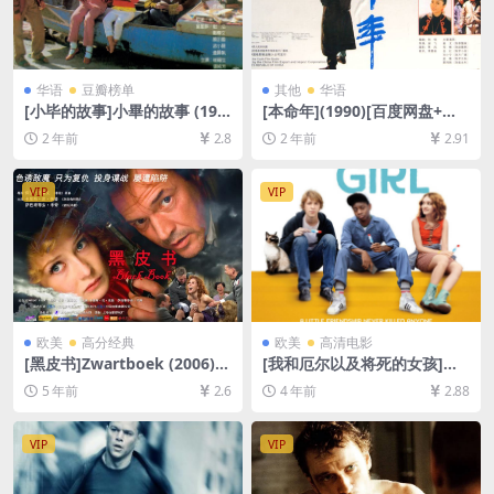
华语
豆瓣榜单
其他
华语
[小毕的故事]小畢的故事 (198
[本命年](1990)[百度网盘+夸
3)[百度网盘+夸克网盘1080P
克网盘1080P超清未删减资源]
2 年前
2.8
2 年前
2.91
超清未删减资源][网盘在线播
[网盘在线播放/下载][MP4/6.
放/下载][MP4/6.1GB][中文字
6GB][中文字幕]
幕]
VIP
VIP
欧美
高分经典
欧美
高清电影
[黑皮书]Zwartboek (2006)
[我和厄尔以及将死的女孩]Me
[百度网盘+迅雷云盘资源1080
and Earl and the Dying Girl
5 年前
2.6
4 年前
2.88
P超清未删减][MP4/8.5GB][中
(2015)[百度网盘+迅雷云盘资
英字幕]
源1080P超清未删减][MP4/6.
8GB][中英字幕]
VIP
VIP