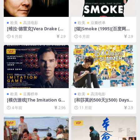
欧美
高清电影
欧美
豆瓣榜单
[维拉·德雷克]Vera Drake (20
[烟]Smoke (1995)[百度网盘
04)[百度网盘+夸克网盘1080P
+夸克网盘1080P超清未删减
6 月前
2.9
6 月前
2.9
超清未删减资源][网盘在线播
资源][网盘在线播放/下载][MP
放/下载][MP4/8.2GB][中文字
4/7GB][中英字幕]
幕]
VIP
VIP
欧美
豆瓣榜单
欧美
高清电影
[模仿游戏]The Imitation Ga
[和莎莫的500天](500) Days o
me (2014)[百度网盘+迅雷云
f Summer (2009)[百度网盘
4 年前
2.96
11 月前
2.9
盘资源1080P超清未删减][MP
+夸克网盘1080P超清未删减
4/7.3GB][中英字幕]
资源][网盘在线播放/下载][MP
4/6.3GB][中英字幕]
VIP
VIP