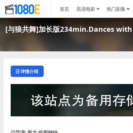
首页
高清电影
热门剧集
[与狼共舞]加长版234min.Dances wit
详情介绍
◎导演: 凯文·科斯特纳