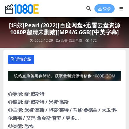
登录
[珀尔]Pearl (2022)[百度网盘+迅雷云盘资源
1080P超清未删减][MP4/6.6GB][中英字幕]
2022-12-29
欧美
高清电影
172
详情介绍
◎导演: 缇·威斯特
◎编剧: 缇·威斯特 / 米娅·高斯
◎主演: 米娅·高斯 / 坦蒂·莱特 / 马修·桑德兰 / 大卫·科
伦斯韦 / 艾玛·詹金斯·普罗 / 更多…
◎类型: 恐怖