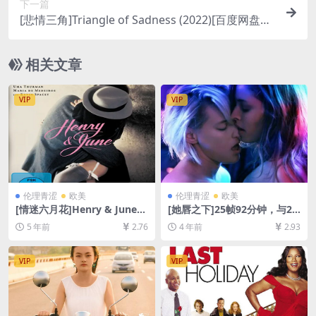
下一篇
[悲情三角]Triangle of Sadness (2022)[百度网盘
+迅雷云盘资源1080P超清未删减][MP4/9GB][中英
字幕]
相关文章
VIP
VIP
伦理青涩
欧美
伦理青涩
欧美
[情迷六月花]Henry & June
[她唇之下]25帧92分钟，与24
(1990)[百度网盘+迅雷云盘资
帧94分钟版本一致 Below He
5 年前
2.76
4 年前
2.93
源1080P超清未删减][MP4/6.
r Mouth (2016)[百度网盘+迅
9GB][中英字幕]【视频文件
雷云盘资源1080P超清未删减]
+防和谐压缩包（含解压密
[MP4/5.6GB][中英字幕]【手
VIP
VIP
码）】
机无法在线播放，请下载防和
谐压缩包（含解压密码）】