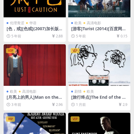
伦理青涩
华语
欧美
高清电影
[色，戒][色戒](2007)加长版1
[游客]Turist (2014)[百度网盘
58min[百度网盘+夸克网盘
+迅雷云盘资源1080P超清未
5 年前
2.88
5 年前
0.15
+迅雷云盘+阿里云盘资源1080
删减][MP4/7.8GB][中英字幕]
P超清未删减][MP4/10GB][中
文字幕]【视频文件+防和谐压
VIP
VIP
缩包（含解压密码）】
欧美
高清电影
剧情
欧美
[月亮上的男人]Man on the
[旅行终点]The End of the To
Moon (1999)[百度网盘+夸克
ur (2015)[百度网盘+夸克网盘
3 年前
2.96
1 月前
2.9
网盘1080P超清未删减资源]
1080P超清未删减资源][网盘
[网盘在线播放/下载][MP4/7.
在线播放/下载][MP4/7GB][中
5GB][中英字幕]
英字幕]
VIP
VIP