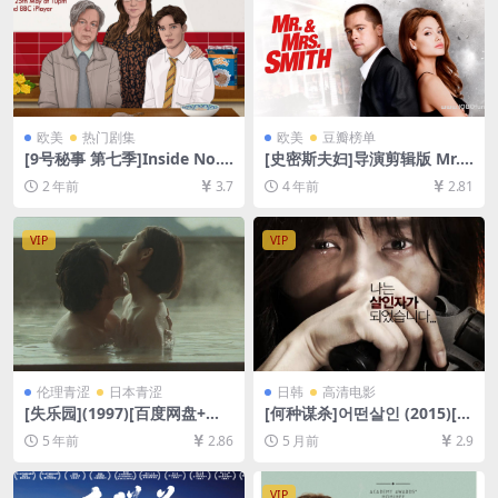
欧美
热门剧集
欧美
豆瓣榜单
[9号秘事 第七季]Inside No. 9
[史密斯夫妇]导演剪辑版 Mr.
Season 7 (2022)[百度网盘
& Mrs. Smith (2005)[百度网
2 年前
3.7
4 年前
2.81
+夸克网盘1080P超清未删减
盘+迅雷云盘资源1080P超清
资源][网盘在线播放/下载][MP
未删减][MP4/8GB][中英字幕]
4/6.8GB][中英字幕]
VIP
VIP
伦理青涩
日本青涩
日韩
高清电影
[失乐园](1997)[百度网盘+迅
[何种谋杀]어떤살인 (2015)[百
雷云盘资源1080P超清未删减]
度网盘+夸克网盘1080P超清
5 年前
2.86
5 月前
2.9
[MP4/7.0GB][日语中字]【视
未删减资源][网盘在线播放/下
频文件+防和谐压缩包（含解
载][MP4/6.8GB][中文字幕]
压密码）】
VIP