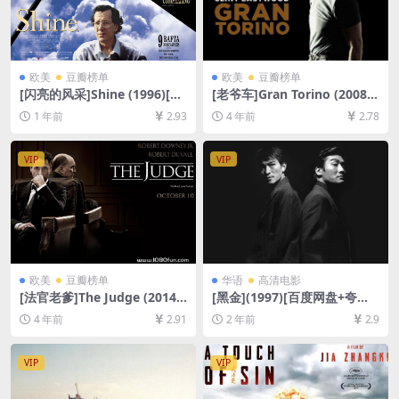
欧美
豆瓣榜单
欧美
豆瓣榜单
[闪亮的风采]Shine (1996)[百
[老爷车]Gran Torino (2008)
度网盘+夸克网盘1080P超清
[百度网盘+迅雷云盘资源1080
1 年前
2.93
4 年前
2.78
未删减资源][网盘在线播放/下
P超清未删减][MP4/7.5GB][中
载][MP4/6.9GB][中英字幕]
英字幕]
VIP
VIP
欧美
豆瓣榜单
华语
高清电影
[法官老爹]The Judge (2014)
[黑金](1997)[百度网盘+夸克
[百度网盘+迅雷云盘资源1080
网盘1080P超清未删减资源]
4 年前
2.91
2 年前
2.9
P超清未删减][MP4/8.8GB][中
[网盘在线播放/下载][MP4/8G
英字幕]
B][原声中字]
VIP
VIP