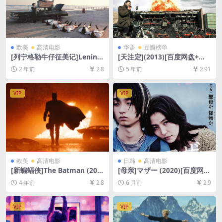
欧美
高清电影
华语
豆瓣榜单
[列宁格勒牛仔征美记]Lening
[天注定](2013)[百度网盘+夸
rad Cowboys Go America
克网盘+迅雷云盘资源1080P
2 年前
2.8
5 年前
2.91
(1989)[百度网盘+夸克网盘10
超清未删减][MP4/8.3GB][原
80P超清未删减资源][网盘在
声中字]
线播放/下载][MP4/5.2GB][中
VIP
VIP
文字幕]
欧美
高清电影
日韩
高清电影
[新蝙蝠侠]The Batman (202
[母亲]マザー (2020)[百度网盘
2)[百度网盘+迅雷云盘资源10
+夸克网盘1080P超清未删减
4 年前
2.8
6 月前
2.9
80P超清未删减][MP4/11GB]
资源][网盘在线播放/下载][MP
[中英字幕]
4/7.4GB][中文字幕]
VIP
VIP