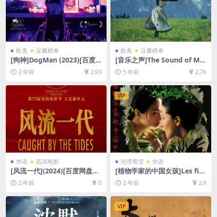
欧美
豆瓣榜单
欧美
豆瓣榜单
[狗神]DogMan (2023)[百度
[音乐之声]The Sound of Mu
网盘+夸克网盘1080P超清未
sic (1965)[百度网盘+迅雷云
2 年前
2.93
5 年前
2.76
删减资源][网盘在线播放/下
盘资源1080P超清未删减][MP
载][MP4/7.7GB][中英字幕]
4/11GB][中英字幕]
VIP
华语
高清电影
伦理青涩
华语
[风流一代](2024)[百度网盘
[植物学家的中国女孩]Les fill
+夸克网盘1080P超清未删减
es du botaniste (2006)[百度
2 年前
0
2 年前
2.9
资源][网盘在线播放/下载][MP
网盘+夸克网盘1080P超清未
4/4.2GB][中文字幕]
删减资源][网盘在线播放/下
载][MP4/6GB][中文字幕]
VIP