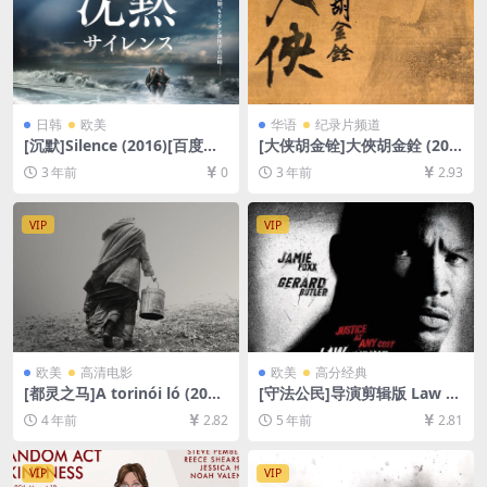
日韩
欧美
华语
纪录片频道
[沉默]Silence (2016)[百度网
[大侠胡金铨]大俠胡金銓 (202
盘+夸克网盘1080P超清未删
2)[百度网盘+迅雷云盘资源10
3 年前
0
3 年前
2.93
减资源][网盘在线播放/下载]
80P超清未删减][MP4/8GB]
[MP4/10GB][中英字幕]
[中文字幕]
VIP
VIP
欧美
高清电影
欧美
高分经典
[都灵之马]A torinói ló (201
[守法公民]导演剪辑版 Law A
1)[百度网盘+迅雷云盘资源10
biding Citizen (2009)[百度网
4 年前
2.82
5 年前
2.81
80P超清未删减][MP4/7.3GB]
盘+迅雷云盘资源1080P超清
[中文字幕]
未删减][MP4/7.5GB][中英字
幕]
VIP
VIP