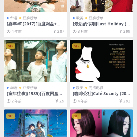
华语
豆瓣榜单
欧美
豆瓣榜单
[嘉年华](2017)[百度网盘+迅
[最后的假期]Last Holiday (2
雷云盘资源1080P超清未删减]
006)[百度网盘+夸克网盘1080
4 年前
2.87
8 月前
2.99
[MP4/GB][中英字幕]
P超清未删减资源][网盘在线播
放/下载][MP4/9GB][中英字
幕]
VIP
VIP
华语
豆瓣榜单
欧美
高清电影
[童年往事](1985)[百度网盘
[咖啡公社]Café Society (201
+夸克网盘1080P超清未删减
6)[百度网盘+迅雷云盘资源10
2 年前
2.9
4 年前
2.92
资源][网盘在线播放/下载][MP
80P超清未删减][MP4/6GB]
4/8GB][中文字幕]
[中文字幕]
VIP
VIP