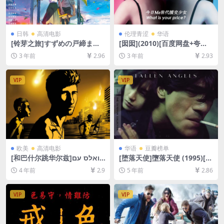
日韩
高清电影
伦理青涩
华语
[铃芽之旅]すずめの戸締まり
[囡囡](2010)[百度网盘+夸克
(2022)[百度网盘+迅雷云盘资
网盘1080P超清未删减资源]
3 年前
2.96
3 年前
2.93
源1080P超清未删减][MP4/7
[网盘在线播放/下载][MP4/5.
GB][日语中字]
6GB][粤语中字]
VIP
VIP
欧美
高清电影
华语
豆瓣榜单
[和巴什尔跳华尔兹]ואלס עם
[堕落天使]墮落天使 (1995)[百
באשיר (2008)[百度网盘+迅雷
度网盘+迅雷云盘资源1080P
4 年前
2.9
5 年前
2.86
云盘资源1080P超清未删减]
超清未删减][MP4/6.2GB][原
[MP4/GB][中文字幕]
声中字]
VIP
VIP