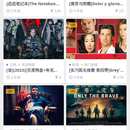
[恋恋笔记本]The Notebook
[痛苦与荣耀]Dolor y gloria
(2004)[百度网盘+迅雷云盘资
(2019)完整版[百度网盘+迅雷
5 年前
2.86
5 年前
2.9
源1080P超清][MP4/8.0GB]
云盘资源1080P超清未删减]
[中英字幕]
[MP4/6.0GB][中文字幕]
VIP
日韩
高清电影
欧美
热门剧集
[首](2023)[百度网盘+夸克网
[实习医生格蕾 第四季]Grey’s
盘1080P超清未删减资源][网
Anatomy Season 4 (2007)
2 年前
0
3 年前
3.74
盘在线播放/下载][MP4/5.3G
[百度网盘+夸克网盘1080P超
B][中文字幕]
清未删减资源][网盘在线播放/
下载][MP4/47GB][奈飞官方
VIP
VIP
中字]