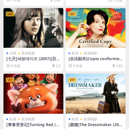
1 年前
2.98
1 月前
1080P超清未删减资源][网盘
网盘1080P超清未删减资源]
下载][MP4/6.6GB][中文字幕]
[网盘在线播放/下载][MP4/7.
【手机/平板无法在线播放，请
7GB][中英字幕]
VIP
VIP
使用电脑下载防和谐压缩包
（含解压密码）】
日韩
高清电影
欧美
高清电影
[七天]세븐데이즈 (2007)[百度
[合法副本]Copie conforme
网盘+夸克网盘1080P超清未
(2010)[百度网盘+迅雷云盘资
6 月前
2.9
5 年前
2.83
删减资源][网盘在线播放/下
源1080P超清未删减][MP4/6.
载][MP4/8.5GB][中文字幕]
9GB][原声中字]
VIP
VIP
欧美
高清电影
欧美
高清电影
[青春变形记]Turning Red (20
[裁缝]The Dressmaker (201