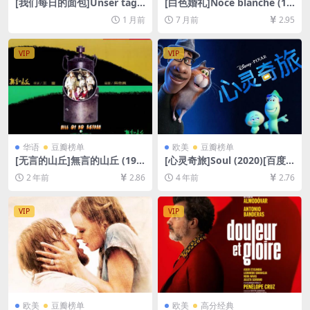
[我们每日的面包]Unser tägli
[白色婚礼]Noce blanche (19
ch Brot (2005)[百度网盘+夸
89)[百度网盘+夸克网盘1080P
1 月前
7 月前
2.95
克网盘1080P超清未删减资源]
超清未删减资源][网盘在线播
[网盘在线播放/下载][MKV/6.
放/下载][MP4/5.5GB][中文字
5GB][无对白]
幕]
VIP
VIP
华语
豆瓣榜单
欧美
豆瓣榜单
[无言的山丘]無言的山丘 (199
[心灵奇旅]Soul (2020)[百度
2)[百度网盘+夸克网盘1080P
网盘+迅雷云盘资源1080P超
2 年前
2.86
4 年前
2.76
超清资源][网盘在线播放/下
清未删减][MP4/6.5GB][中英
载][MP4/10GB][中文字幕]
字幕]
VIP
VIP
欧美
豆瓣榜单
欧美
高分经典