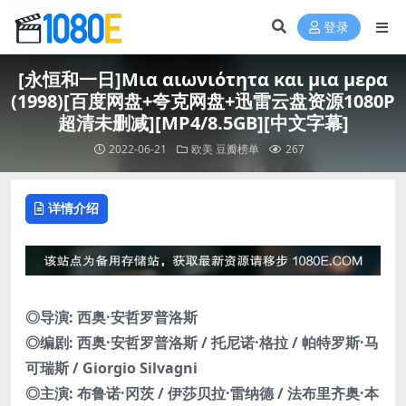
登录
[永恒和一日]Μια αιωνιότητα και μια μερα
(1998)[百度网盘+夸克网盘+迅雷云盘资源1080P
超清未删减][MP4/8.5GB][中文字幕]
2022-06-21
欧美
豆瓣榜单
267
详情介绍
◎导演: 西奥·安哲罗普洛斯
◎编剧: 西奥·安哲罗普洛斯 / 托尼诺·格拉 / 帕特罗斯·马
可瑞斯 / Giorgio Silvagni
◎主演: 布鲁诺·冈茨 / 伊莎贝拉·雷纳德 / 法布里齐奥·本