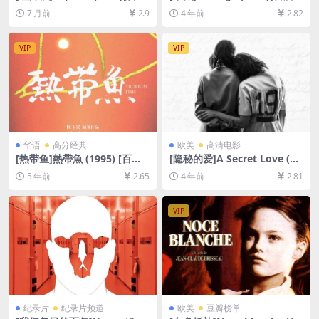
网盘+夸克网盘1080P超清未
盘+迅雷云盘资源1080P超清
7 月前
2.9
4 年前
2.82
删减资源][网盘下载][MP4/8G
未删减][MP4/4.7GB][中英字
B][中文字幕]【手机/平板无法
幕]
在线播放，请使用电脑下载防
VIP
VIP
和谐压缩包（含解压密码）】
华语
高分经典
欧美
高清电影
[热带鱼]熱帶魚 (1995) [百度
[隐秘的爱]A Secret Love (20
网盘+迅雷云盘资源1080P超
20)[百度网盘+迅雷云盘资源1
5 年前
2.65
4 年前
2.81
清][MP4/6.2GB][原声中字]
080P超清未删减][MP4/5.3G
B][中英字幕]
VIP
纪录片
纪录片频道
欧美
豆瓣榜单