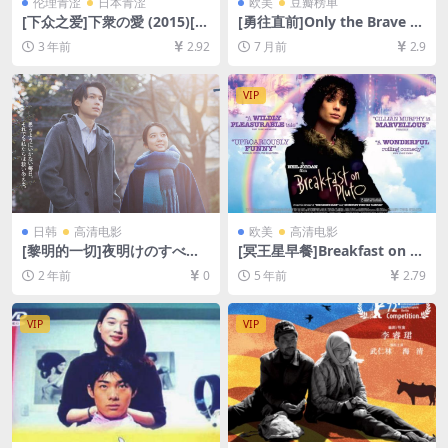
伦理青涩
日本青涩
欧美
豆瓣榜单
[下众之爱]下衆の愛 (2015)[百
[勇往直前]Only the Brave (2
度网盘+迅雷云盘资源1080P
017)[百度网盘+夸克网盘1080
3 年前
2.92
7 月前
2.9
超清未删减][MP4/2.6GB][中
P超清未删减资源][网盘在线播
文字幕]
放/下载][MP4/9.6GB][中英字
幕]
VIP
日韩
高清电影
欧美
高清电影
[黎明的一切]夜明けのすべて
[冥王星早餐]Breakfast on Pl
(2024)[百度网盘+夸克网盘10
uto (2005)[百度网盘+迅雷云
2 年前
0
5 年前
2.79
80P超清未删减资源][网盘在
盘资源1080P超清未删减][MP
线播放/下载][MP4/7.7GB][中
4/7.7GB][原声中字]
文字幕]
VIP
VIP