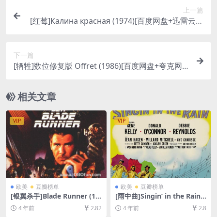
上一篇
[红莓]Калина красная (1974)[百度网盘+迅雷云盘
资源1080P超清][MP4/6.8GB][中文字幕]
下一篇
[牺牲]数位修复版 Offret (1986)[百度网盘+夸克网
盘+迅雷云盘资源1080P超清][MP4/9.2GB][中文字
幕]
相关文章
VIP
VIP
欧美
豆瓣榜单
欧美
豆瓣榜单
[银翼杀手]Blade Runner (19
[雨中曲]Singin’ in the Rain
82)[百度网盘+迅雷云盘资源1
(1952)[百度网盘+迅雷云盘资
4 年前
2.82
4 年前
2.8
080P超清未删减][MP4/7.6G
源1080P超清未删减][MP4/6.