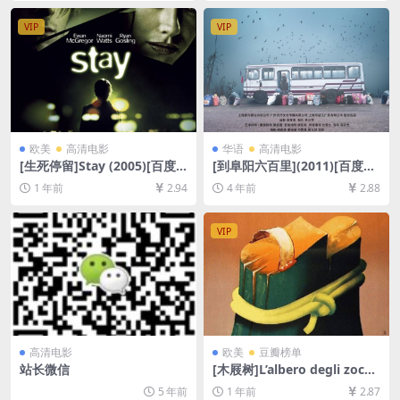
B][中文字幕]
7GB][中英字幕]
VIP
VIP
欧美
高清电影
华语
高清电影
[生死停留]Stay (2005)[百度
[到阜阳六百里](2011)[百度网
网盘+夸克网盘1080P超清未
盘+迅雷云盘资源1080P超清
1 年前
2.94
4 年前
2.88
删减资源][网盘在线播放/下
未删减][TS/3.7GB][中文字幕]
载][MP4/7GB][中英字幕]
VIP
高清电影
欧美
豆瓣榜单
站长微信
[木屐树]L’albero degli zocco
li (1978)[百度网盘+夸克网盘1
5 年前
1 年前
2.87
080P超清未删减资源][网盘在