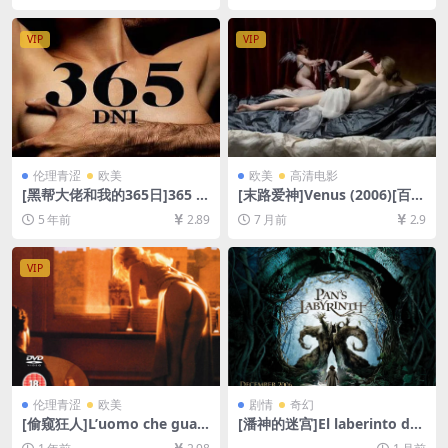
线播放/下载][MP4/12GB][中
文字幕]
VIP
VIP
伦理青涩
欧美
欧美
高清电影
[黑帮大佬和我的365日]365 d
[末路爱神]Venus (2006)[百度
ni (2020)[百度网盘+迅雷云盘
网盘+夸克网盘1080P超清未
5 年前
2.89
7 月前
2.9
资源1080P超清][MP4/3.8GB]
删减资源][网盘在线播放/下
[原声双语字幕]【手机无法在
载][MP4/6.2GB][中文字幕]
线播放，请PC下载防和谐压缩
VIP
包（含解压密码）】
伦理青涩
欧美
剧情
奇幻
[偷窥狂人]L’uomo che guar
[潘神的迷宫]El laberinto del
da (1994)[百度网盘+夸克网盘
fauno (2006)[百度网盘+夸克