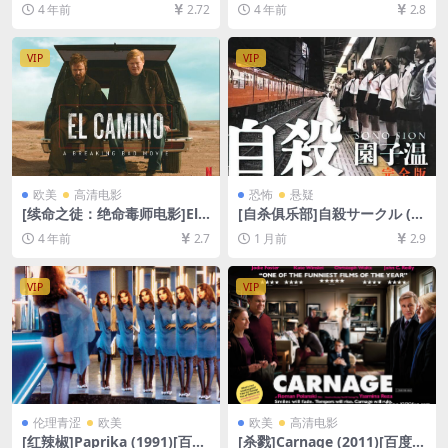
22)[百度网盘+迅雷云盘资源1
5)[百度网盘+迅雷云盘资源10
4 年前
2.72
4 年前
2.8
080P超清未删减][MP4/6.3G
80P超清未删减][MP4/7.5GB]
B][官方中字]
[中英字幕]
VIP
VIP
欧美
高清电影
恐怖
悬疑
[续命之徒：绝命毒师电影]El
[自杀俱乐部]自殺サークル (2
Camino: A Breaking Bad M
002)[百度网盘+夸克网盘1080
4 年前
2.7
1 月前
2.9
ovie (2019)[百度网盘+迅雷云
P超清未删减资源][网盘在线播
盘资源1080P超清未删减][MP
放/下载][MP4/6.8GB][中文字
4/7GB][中英字幕]
幕]
VIP
VIP
伦理青涩
欧美
欧美
高清电影
[红辣椒]Paprika (1991)[百度
[杀戮]Carnage (2011)[百度网