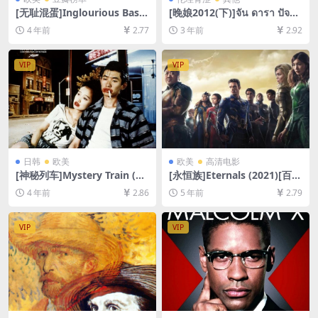
[无耻混蛋]Inglourious Baste
[晚娘2012(下)]จัน ดารา ปัจฉิ
rds (2009)[百度网盘+迅雷云
มบท (2013)[百度网盘+迅雷云
4 年前
2.77
3 年前
2.92
盘资源1080P超清未删减][MP
盘资源1080P超清未删减][MP
4/11GB][中英字幕]
4/9GB][中英字幕]
VIP
VIP
日韩
欧美
欧美
高清电影
[神秘列车]Mystery Train (19
[永恒族]Eternals (2021)[百度
89)[百度网盘+迅雷云盘资源1
网盘+迅雷云盘资源1080P超
4 年前
2.86
5 年前
2.79
080P超清未删减][MP4/6.8G
清未删减][MP4/10GB][中文
B][中英字幕]
字幕]
VIP
VIP