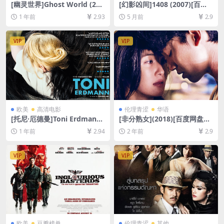
[幽灵世界]Ghost World (200
[幻影凶间]1408 (2007)[百度
1)[百度网盘+夸克网盘1080P
网盘+夸克网盘1080P超清未
1 年前
2.93
5 月前
2.9
超清未删减资源][网盘在线播
删减资源][网盘在线播放/下
放/下载][MP4/7.7GB][中文字
载][MP4/7GB][中英字幕]
幕]
VIP
VIP
欧美
高清电影
伦理青涩
华语
[托尼·厄德曼]Toni Erdmann
[非分熟女](2018)[百度网盘
(2016)[百度网盘+夸克网盘10
+夸克网盘1080P超清未删减
1 年前
2.94
2 年前
2.9
80P超清未删减资源][网盘在
资源][网盘在线播放/下载][MP
线播放/下载][MP4/10GB][中
4/7GB][粤语中字]
文字幕]
VIP
VIP
欧美
豆瓣榜单
伦理青涩
其他