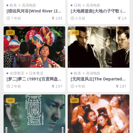
欧美
高清电影
日韩
高清电影
[猎凶风河谷]Wind River (201
[大地摇篮曲]大地の子守歌 (1
7)[百度网盘+夸克网盘1080P
976)[百度网盘+夸克网盘1080
1 年前
2.93
5 月前
2.9
超清未删减资源][网盘在线播
P超清未删减资源][网盘在线播
放/下载][MP4/6.8GB][中英字
放/下载][MP4/7GB][中文字
幕]
幕]
VIP
VIP
伦理青涩
日本青涩
欧美
高清电影
[梦二]夢二 (1991)[百度网盘
[无间道风云]The Departed
+夸克网盘1080P超清未删减
(2006)[百度网盘+迅雷云盘资
2 年前
2.97
4 年前
2.81
资源][网盘在线播放/下载][MP
源1080P超清未删减][MP4/9
4/9.1GB][中文字幕]
GB][中英字幕]
VIP
VIP