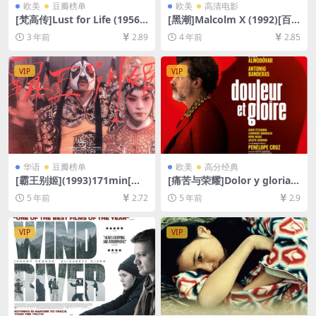
欧美
豆瓣榜单
欧美
高清电影
[梵高传]Lust for Life (1956)
[黑潮]Malcolm X (1992)[百
[百度网盘+夸克网盘1080P超
度网盘+迅雷云盘资源1080P
3 年前
2.89
4 年前
2.85
清未删减资源][网盘在线播放/
超清未删减][MP4/11GB][中
下载][MP4/8GB][中英字幕]
英字幕]
VIP
VIP
华语
豆瓣榜单
欧美
高分经典
[霸王别姬](1993)171min[百
[痛苦与荣耀]Dolor y gloria
度网盘+迅雷云盘资源1080P
(2019)完整版[百度网盘+迅雷
5 年前
2.72
5 年前
2.9
超清未删减][MP4/10GB][原
云盘资源1080P超清未删减]
声中字]
[MP4/6.0GB][中文字幕]
VIP
VIP