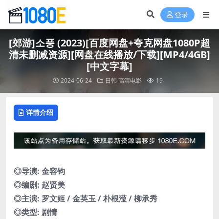
登录
[郊游]소풍 (2023)[百度网盘+夸克网盘1080P超
清未删减资源][网盘在线播放/下载][MP4/4GB]
[中文字幕]
2024-06-24
日韩
高清电影
19
详情介绍
◎导演: 金容钧
◎编剧: 赵贤美
◎主演: 罗文姬 / 金英玉 / 朴根滢 / 柳承秀
◎类型: 剧情