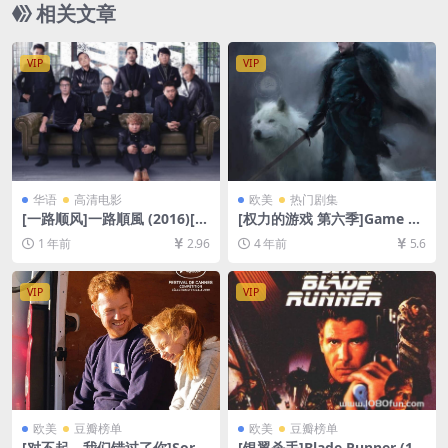
相关文章
VIP
VIP
华语
高清电影
欧美
热门剧集
[一路顺风]一路順風 (2016)[百
[权力的游戏 第六季]Game of
度网盘+夸克网盘1080P超清
Thrones Season 6 (2016)[百
1 年前
2.96
4 年前
5.6
未删减资源][网盘在线播放/下
度网盘+迅雷云盘+阿里云盘资
载][MP4/7.3GB][中文字幕]
源1080P超清未删减][MP4/20
GB][中英字幕]
VIP
VIP
欧美
豆瓣榜单
欧美
豆瓣榜单
[对不起，我们错过了你]Sorry
[银翼杀手]Blade Runner (19