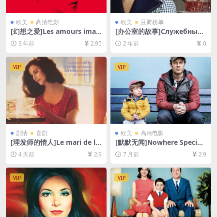
欧美
高清电影
欧美
豆瓣榜单
[幻想之爱]Les amours imag
[办公室的故事]Служебный
inaires (2010)[百度网盘+夸
Роман (1977)[百度网盘+夸
3 年前
2.95
2 年前
0
克网盘1080P超清未删减资源]
克网盘1080P超清资源][网盘
[网盘在线播放/下载][MP4/5.
在线播放/下载][MP4/10GB]
9GB][中文字幕]
[中文字幕]
VIP
VIP
剧情
喜剧
欧美
高清电影
[理发师的情人]Le mari de la
[默默无闻]Nowhere Special
coiffeuse (1990)[百度网盘
(2020)[百度网盘+夸克网盘10
4 天前
2.9
7 月前
2.9
+夸克网盘1080P超清未删减
80P超清未删减资源][网盘在
资源][网盘在线播放/下载][MP
线播放/下载][MP4/7GB][中文
4/5.6GB][中文字幕]
字幕]
VIP
VIP