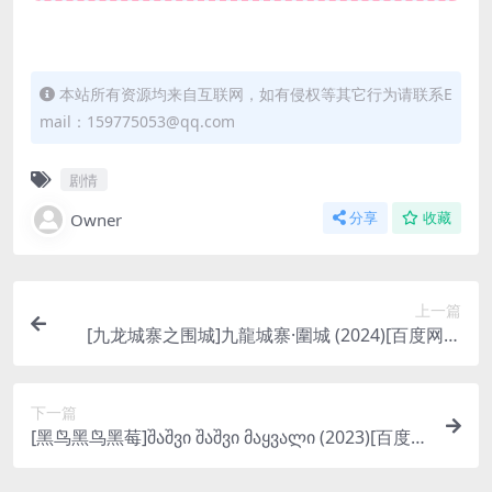
本站所有资源均来自互联网，如有侵权等其它行为请联系E
mail：159775053@qq.com
剧情
Owner
分享
收藏
上一篇
[九龙城寨之围城]九龍城寨·圍城 (2024)[百度网盘
+夸克网盘1080P超清未删减资源][网盘在线播放/下
载][MP4/7.3GB][粤语中字]
下一篇
[黑鸟黑鸟黑莓]შაშვი შაშვი მაყვალი (2023)[百度网
盘+夸克网盘1080P超清未删减资源][网盘在线播放/
下载][MP4/7.2GB][中英字幕]