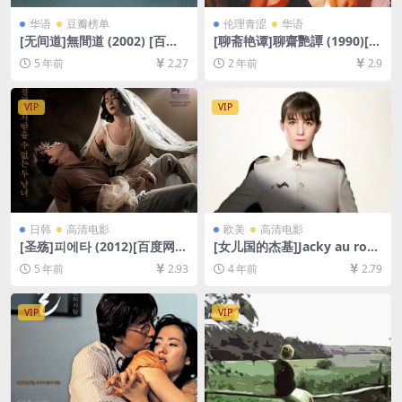
华语
豆瓣榜单
伦理青涩
华语
[无间道]無間道 (2002) [百度
[聊斋艳谭]聊齋艷譚 (1990)[百
网盘+迅雷云盘资源1080P超
度网盘+迅雷云盘1080P超清
5 年前
2.27
2 年前
2.9
清][MP4/5.9GB][粤语原声中
未删减资源][网盘下载][MP4/
字]
5.8GB][粤语中字]【手机/平板
无法在线播放，请使用电脑下
VIP
VIP
载防和谐压缩包（含解压密
码）】
日韩
高清电影
欧美
高清电影
[圣殇]피에타 (2012)[百度网盘
[女儿国的杰基]Jacky au roya
+迅雷云盘资源1080P超清未
ume des filles (2014)[百度
5 年前
2.93
4 年前
2.79
删减][MP4/6.5GB][韩语中字]
网盘+迅雷云盘资源1080P超
清未删减][MP4/5.2GB][中英
字幕]
VIP
VIP