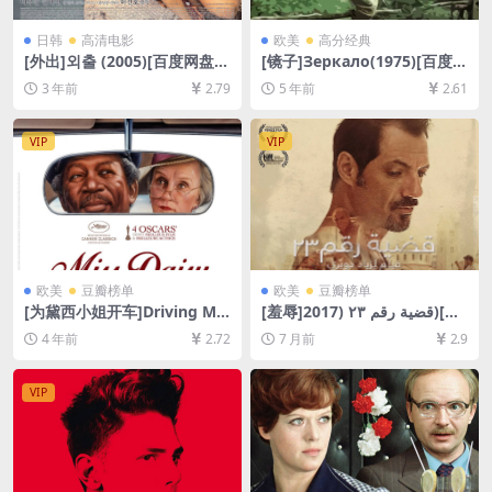
日韩
高清电影
欧美
高分经典
[外出]외출 (2005)[百度网盘
[镜子]Зеркало(1975)[百度网
+迅雷云盘资源1080P超清未
盘+夸克网盘+迅雷云盘资源10
3 年前
2.79
5 年前
2.61
删减][MP4/6.6GB][韩语中字]
80P超清未删减][MP4/6.9GB]
[中文字幕]
VIP
VIP
欧美
豆瓣榜单
欧美
豆瓣榜单
[为黛西小姐开车]Driving Mis
[羞辱]قضية رقم ٢٣ (2017)[百
s Daisy (1989)[百度网盘+迅
度网盘+夸克网盘1080P超清
4 年前
2.72
7 月前
2.9
雷云盘资源1080P超清未删减]
未删减资源][网盘在线播放/下
[MP4/6.4GB][中英字幕]
载][MP4/7.5GB][中英字幕]
VIP