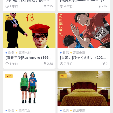
We Missed You (2019)[百度
82)[百度网盘+迅雷云盘资源1
1 年前
2.95
4 年前
2.82
网盘+夸克网盘1080P超清未
080P超清未删减][MP4/7.6G
删减资源][网盘在线播放/下
B][中文字幕]
载][MP4/6.5GB][中英字幕]
VIP
欧美
高清电影
日韩
高清电影
[青春年少]Rushmore (1998)
[百米。]ひゃくえむ。 (2025)
[百度网盘+夸克网盘1080P超
[百度网盘+夸克网盘1080P超
1 年前
2.88
7 月前
0
清未删减资源][网盘在线播放/
清未删减资源][网盘在线播放/
下载][MP4/6.5GB][中英字幕]
下载][MP4/6.6GB][中文字幕]
VIP
VIP
欧美
高清电影
欧美
高清电影