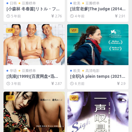
日韩
豆瓣榜单
欧美
豆瓣榜单
[小森林 冬春篇]リトル・フォ
[法官老爹]The Judge (2014)
レスト 冬・春 (2015)[百度网
[百度网盘+迅雷云盘资源1080
5 年前
2.76
4 年前
2.91
盘+迅雷云盘资源1080P超清
P超清未删减][MP4/8.8GB][中
未删减][MP4/7.8GB][日语中
英字幕]
字]
VIP
VIP
华语
豆瓣榜单
欧美
高清电影
[洗澡](1999)[百度网盘+迅雷
[全职]À plein temps (2021)
云盘资源1080P超清未删减]
[百度网盘+夸克网盘1080P超
3 年前
2.87
6 月前
2.9
[MP4/5GB][中文字幕]
清未删减资源][网盘在线播放/
下载][MP4/6GB][中文字幕]
VIP
VIP