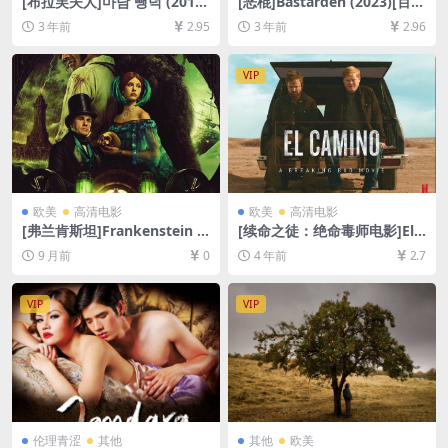
[布拉芙夫人]마담 뺑덕 (2014)
[恶棍]Bastarden (2023)[百度
[百度网盘+迅雷云盘+夸克网
网盘+夸克网盘1080P超清未
3 年前
2.95
3 年前
2.96
盘资源1080P超清未删减][MP
删减资源][网盘在线播放/下
4/7GB][韩语中字]
载][MP4/8GB][中文字幕]
VIP
欧美
高清电影
欧美
高清电影
[弗兰肯斯坦]Frankenstein (2
[续命之徒：绝命毒师电影]El
025)[百度网盘+夸克网盘1080
Camino: A Breaking Bad M
9 月前
0
4 年前
2.7
P超清未删减资源][网盘在线播
ovie (2019)[百度网盘+迅雷云
放/下载][MP4/10GB][中英字
盘资源1080P超清未删减][MP
幕]
4/7GB][中英字幕]
VIP
VIP
伦理青涩
其他
其他
欧美