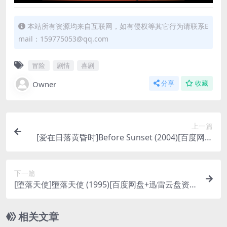
本站所有资源均来自互联网，如有侵权等其它行为请联系E
mail：159775053@qq.com
冒险
剧情
喜剧
Owner
分享
收藏
上一篇
[爱在日落黄昏时]Before Sunset (2004)[百度网盘
+迅雷云盘资源1080P超清未删减][MP4/5.1GB][中
英字幕]
下一篇
[堕落天使]墮落天使 (1995)[百度网盘+迅雷云盘资源
1080P超清未删减][MP4/6.2GB][原声中字]
相关文章