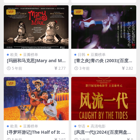
[MP4/6GB][中文字幕]
清未删减][MP4/11GB][原声
中德字幕]
VIP
VIP
欧美
豆瓣榜单
日韩
豆瓣榜单
[玛丽和马克思]Mary and Ma
[青之炎]青の炎 (2003)[百度网
x (2009)[百度网盘+迅雷云盘
盘+夸克网盘1080P超清未删
5 年前
2.77
3 年前
2.82
资源1080P超清未删减][MP4/
减资源][网盘在线播放/下载]
5.9GB][中英字幕]
[MP4/7.4GB][中文字幕]
VIP
欧美
豆瓣榜单
华语
高清电影
[寻梦环游记]The Half of It (2
[风流一代](2024)[百度网盘
020)[百度网盘+迅雷云盘资源
+夸克网盘1080P超清未删减
5 年前
2.97
2 年前
0