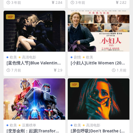
3 年前
2.84
3 年前
2.82
超清未删减资源][网盘在线播
d of Songbirds & Snakes (2
放/下载][MP4/7.1GB][中英字
023)[百度网盘+夸克网盘1080
幕]
P超清未删减资源][网盘在线播
VIP
放/下载][MP4/10GB][中英字
幕]
欧美
高清电影
剧情
欧美
[蓝色情人节]Blue Valentine
[小妇人]Little Women (201
(2010)[百度网盘+夸克网盘10
9)[百度网盘+夸克网盘1080P
7 月前
2.9
1 月前
80P超清未删减资源][网盘在
超清未删减资源][网盘在线播
线播放/下载][MP4/6.8GB][中
放/下载][MP4/9GB][中英字
英字幕]
幕]
VIP
欧美
豆瓣榜单
欧美
高清电影
[变形金刚：起源]Transforme
[屏住呼吸]Don’t Breathe (20