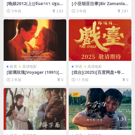
[晚娘2012(上)]จันดารา ปฐมบ
[小亚细亚往事]Bir Zamanlar
ท (2012)[百度网盘+迅雷云盘
Anadolu’da (2011)[百度网盘
3 年前
2.93
3 年前
2.81
资源1080P超清未删减][MP4/
+夸克网盘1080P超清未删减
8GB][中英字幕]
资源][网盘在线播放/下载][MP
4/10GB][中文字幕]
欧美
高清电影
华语
高清电影
[玻璃玫瑰]Voyager (1991)[百
[戏台](2025)[百度网盘+夸克
度网盘+夸克网盘1080P超清
网盘1080P/4K超清未删减资
2 年前
0
11 月前
0
未删减资源][网盘在线播放/下
源][网盘在线播放/下载][MK
载][MP4/7GB][中文字幕]
V/5GB/21GB][中文字幕]
VIP