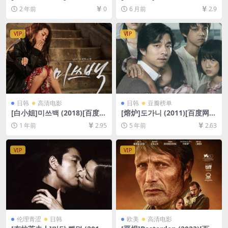
rs One (2024)[百度网盘+夸克
16)[百度网盘+夸克网盘1080P
2 年前
0
6 月前
2.9
网盘1080P超清未删减资源]
超清未删减资源][网盘在线播
[网盘在线播放/下载][MP4/6.
放/下载][MP4/5.8GB][中英字
4GB][中英字幕]
幕]
VIP
VIP
日韩
高清电影
日韩
豆瓣榜单
[白小姐]미쓰백 (2018)[百度网
[熔炉]도가니 (2011)[百度网盘
盘+夸克网盘1080P超清未删
+夸克网盘+迅雷云盘资源1080
1 年前
2.95
5 年前
2.63
减资源][网盘在线播放/下载]
P超清未删减][MP4/7.9GB][韩
[MP4/6.4GB][中文字幕]
语中字]
VIP
VIP
伦理青涩
日韩
欧美
高清电影