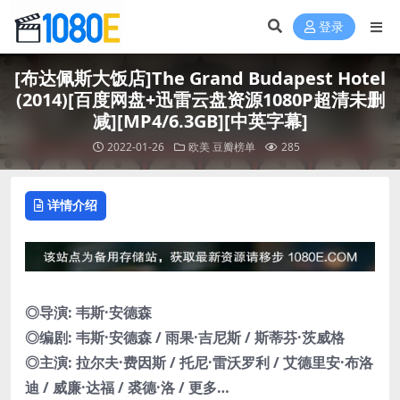
登录
[布达佩斯大饭店]The Grand Budapest Hotel
(2014)[百度网盘+迅雷云盘资源1080P超清未删
减][MP4/6.3GB][中英字幕]
2022-01-26
欧美
豆瓣榜单
285
详情介绍
◎导演: 韦斯·安德森
◎编剧: 韦斯·安德森 / 雨果·吉尼斯 / 斯蒂芬·茨威格
◎主演: 拉尔夫·费因斯 / 托尼·雷沃罗利 / 艾德里安·布洛
迪 / 威廉·达福 / 裘德·洛 / 更多…