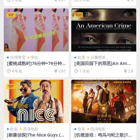
1080P超清未删减][MP4/6.9G
资源][网盘在线播放/下载][MP
B][中英字幕]
4/4.2GB][中文字幕]
VIP
VIP
伦理青涩
华语
欧美
豆瓣榜单
[蜜桃成熟时]76分钟+79分钟
[美国田园下的罪恶]An Ameri
特别版 蜜桃成熟時 (1993)[百
can Crime (2007)[百度网盘
4 年前
2.97
7 月前
2.8
度网盘+迅雷云盘资源1080P
+夸克网盘1080P超清未删减
超清未删减][MP4/6.3GB][粤
资源][网盘在线播放/下载][MP
语中字/国语中字]【手机无法
4/6GB][中文字幕]
VIP
VIP
在线播放，请下载防和谐压缩
包（含解压密码）】
欧美
高清电影
欧美
高清电影
[耐撕侦探]The Nice Guys (20
[饥饿游戏：鸣鸟与蛇之歌]Th
16)[百度网盘+夸克网盘1080P
e Hunger Games: The Balla