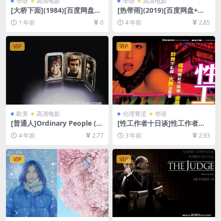
华语
高清电影
华语
高清电影
[大桥下面](1984)[百度网盘
[热带雨](2019)[百度网盘+迅
+夸克网盘1080P超清未删减
雷云盘资源1080P超清未删减]
1 年前
0
4 年前
2.85
资源][网盘在线播放/下载][MP
[MP4/6.5GB][中文字幕]
4/6.8GB][中文字幕]
VIP
VIP
欧美
高清电影
伦理青涩
华语
[普通人]Ordinary People (1
[性工作者十日谈]性工作者十
980)[百度网盘+迅雷云盘资源
日談 (2007)[百度网盘+迅雷云
4 年前
2.77
3 年前
2.93
1080P超清未删减][MP4/8G
盘资源1080P超清未删减][MP
B][中文字幕]
4/3.3GB][中文字幕]
VIP
VIP