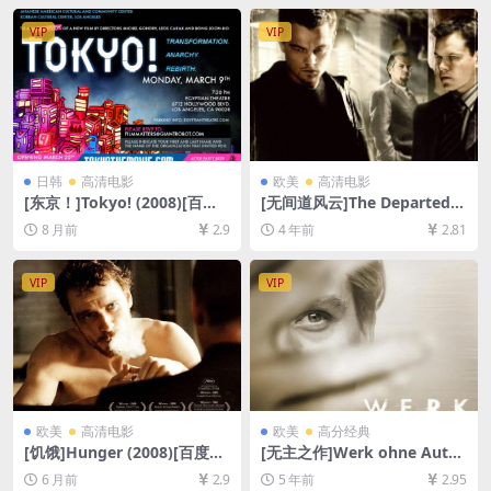
VIP
VIP
日韩
高清电影
欧美
高清电影
[东京！]Tokyo! (2008)[百度
[无间道风云]The Departed
网盘+夸克网盘1080P超清未
(2006)[百度网盘+迅雷云盘资
8 月前
2.9
4 年前
2.81
删减资源][网盘在线播放/下
源1080P超清未删减][MP4/9
载][MP4/8.2GB][中文字幕]
GB][中英字幕]
VIP
VIP
欧美
高清电影
欧美
高分经典
[饥饿]Hunger (2008)[百度网
[无主之作]Werk ohne Autor
盘+夸克网盘1080P超清未删
(2018)完整版[百度网盘+夸克
6 月前
2.9
5 年前
2.95
减资源][网盘在线播放/下载]
网盘+迅雷云盘资源1080P超