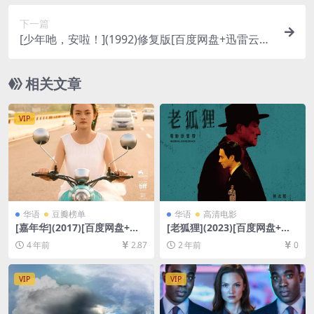
幕]
下一篇
[少年吔，安啦！](1992)修复版[百度网盘+迅雷云盘
资源1080P超清未删减][MP4/6GB][中文字幕]
相关文章
VIP
华语
豆瓣榜单
华语
高清电影
[嘉年华](2017)[百度网盘+迅
[老狐狸](2023)[百度网盘+夸
雷云盘资源1080P超清未删减]
克网盘1080P超清未删减资源]
4 年前
2.87
2 年前
0
[MP4/GB][中英字幕]
[网盘在线播放/下载][MP4/6.
6GB][中文字幕]
VIP
VIP