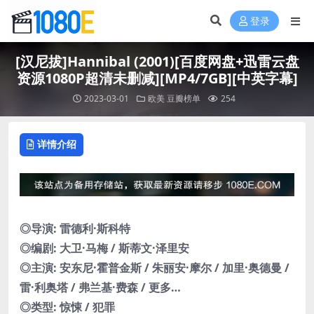
登录
[汉尼拔]Hannibal (2001)[百度网盘+迅雷云盘
资源1080P超清未删减][MP4/7GB][中英字幕]
2023-03-01
欧美
豆瓣榜单
254
详情介绍
◎导演: 雷德利·斯科特
◎编剧: 大卫·马梅 / 斯蒂文·泽里安
◎主演: 安东尼·霍普金斯 / 朱丽安·摩尔 / 加里·奥德曼 /
雷·利奥塔 / 弗兰基·费森 / 更多…
◎类型: 惊悚 / 犯罪