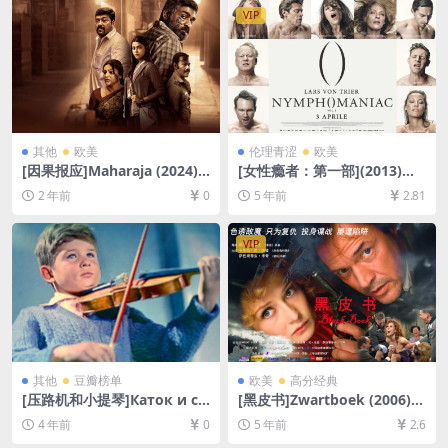
6GB][韩语中字]【视频文件
VIP
+防和谐压缩包（含解压密
码）】
其他
欧美
伦理青涩
欧美
[因果报应]Maharaja (2024)
[女性瘾者：第一部](2013)导
[百度网盘+夸克网盘1080P超
演剪辑版[百度网盘+迅雷云盘
2 年前
0
5 年前
2.81
清未删减资源][网盘在线播放/
资源未删减1080P高清][MP4/
下载][MP4/9.9GB][中英字幕]
7.6GB][中英字幕]
VIP
其他
豆瓣榜单
欧美
高分经典
[压路机和小提琴]Каток и ск
[黑皮书]Zwartboek (2006)
рипка (1961)[百度网盘+迅雷
[百度网盘+迅雷云盘资源1080
4 年前
0
5 年前
2.6
云盘资源1080P超清未删减]
P超清未删减][MP4/8.5GB][中
[MP4/3GB][中文字幕]
英字幕]