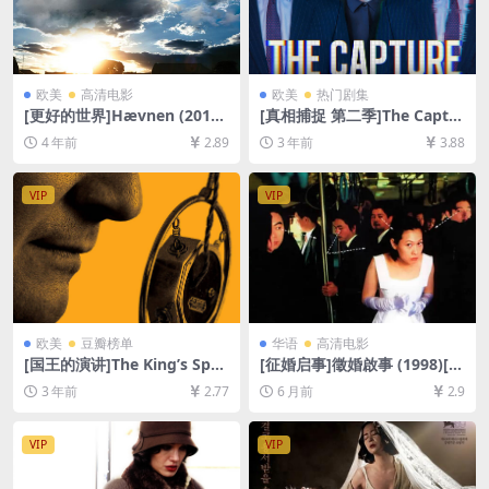
欧美
高清电影
欧美
热门剧集
[更好的世界]Hævnen (2010)
[真相捕捉 第二季]The Captur
[百度网盘+迅雷云盘资源1080
e Season 2 (2022)[百度网盘
4 年前
2.89
3 年前
3.88
P超清未删减][MP4/7GB][中
+迅雷云盘+阿里云盘资源1080
英字幕]
P超清未删减][MP4/8.9GB][中
英字幕]
VIP
VIP
欧美
豆瓣榜单
华语
高清电影
[国王的演讲]The King’s Spee
[征婚启事]徵婚啟事 (1998)[百
ch (2010)[百度网盘+夸克网盘
度网盘+夸克网盘1080P超清
3 年前
2.77
6 月前
2.9
1080P超清未删减资源][网盘
未删减资源][网盘在线播放/下
在线播放/下载][MP4/7.5GB]
载][MP4/6.7GB][中文字幕]
[中英字幕]
VIP
VIP