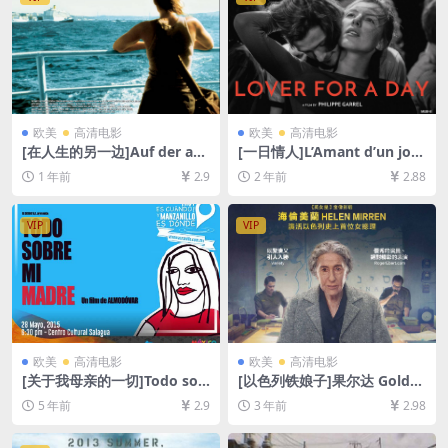
欧美
高清电影
欧美
高清电影
[在人生的另一边]Auf der an
[一日情人]L’Amant d’un jour
deren Seite (2007)[百度网盘
(2017)[百度网盘+夸克网盘10
1 年前
2.9
2 年前
2.88
+夸克网盘1080P超清未删减
80P超清未删减资源][网盘在
资源][网盘在线播放/下载][MP
线播放/下载][MP4/5.2GB][中
4/8.2GB][中文字幕]
文字幕]
VIP
VIP
欧美
高清电影
欧美
高清电影
[关于我母亲的一切]Todo sob
[以色列铁娘子]果尔达 Golda
re mi madre (1999)[百度网
(2023)[百度网盘+夸克网盘10
5 年前
2.9
3 年前
2.98
盘+迅雷云盘资源1080P超清
80P超清未删减资源][网盘在
未删减][MP4/6.5GB][中文字
线播放/下载][MP4/5.7GB][中
幕]
英字幕]