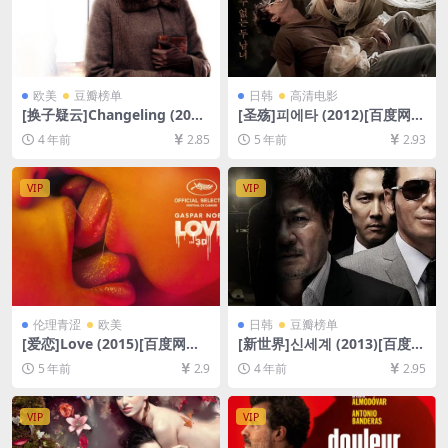
欧美
豆瓣榜单
日韩
高清电影
[换子疑云]Changeling (200
[圣殇]피에타 (2012)[百度网盘
8)[百度网盘+迅雷云盘资源10
+迅雷云盘资源1080P超清未
4 年前
2.85
5 年前
2.93
80P超清未删减][MP4/8.6GB]
删减][MP4/6.5GB][韩语中字]
[中英字幕]
VIP
VIP
伦理青涩
欧美
日韩
豆瓣榜单
[爱恋]Love (2015)[百度网盘
[新世界]신세계 (2013)[百度网
+夸克网盘+迅雷云盘资源1080
盘+夸克网盘1080P超清未删
5 年前
2.9
4 年前
2.95
P超清][MP4/8.6GB][原声中
减资源][网盘在线播放/下载]
字]【手机在线无法观看，请下
[MP4/7.8GB][韩语中字]
载防和谐压缩包（含解压密
VIP
VIP
码）】