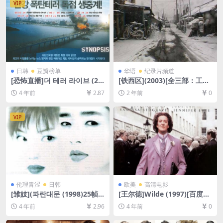
VIP
日韩
豆瓣榜单
华语
纪录片频道
[恐怖直播]더 테러 라이브 (20
[铁西区](2003)[全三部：工
13)[百度网盘+迅雷云盘资源1
厂/艳粉街/铁路][百度网盘+夸
4 年前
2.87
2 年前
0
080P超清未删减][MP4/5.5G
克网盘DVD原盘576P未删减资
B][韩语中字]
源][网盘下载][MKV/VOB/24.
5GB][外挂中字]【手机/平板无
VIP
法在线播放，请使用电脑下载
防和谐压缩包（含解压密
码）】
伦理青涩
日韩
欧美
高清电影
[雏妓](파란대문 (1998)25帧1
[王尔德]Wilde (1997)[百度网
01分钟，与105分钟版本内容
盘+迅雷云盘资源1080P超清]
4 年前
2.96
4 年前
0
一致[百度网盘+迅雷云盘资源
[MP4/6.1GB][中文字幕]
DVD原盘高清未删减][MP4/5.