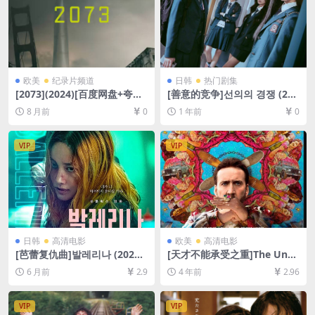
欧美
纪录片频道
日韩
热门剧集
[2073](2024)[百度网盘+夸克
[善意的竞争]선의의 경쟁 (202
网盘1080P超清未删减资源]
5)[百度网盘+夸克网盘1080P
8 月前
0
1 年前
0
[网盘在线播放/下载][MP4/3G
超清未删减资源][网盘在线播
B][中文字幕]
放/下载][MP4/18GB][官方中
字]
VIP
VIP
日韩
高清电影
欧美
高清电影
[芭蕾复仇曲]발레리나 (2023)
[天才不能承受之重]The Unbe
[百度网盘+夸克网盘1080P超
arable Weight of Massive T
6 月前
2.9
4 年前
2.96
清未删减资源][网盘在线播放/
alent (2022)[百度网盘+迅雷
下载][MP4/5GB][中文字幕]
云盘资源1080P超清未删减]
[MP4/6.7GB][中英字幕]
VIP
VIP