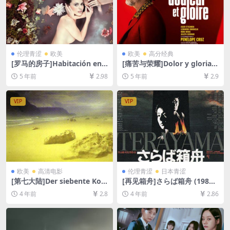
伦理青涩
欧美
欧美
高分经典
[罗马的房子]Habitación en
[痛苦与荣耀]Dolor y gloria
Roma (2010)[百度网盘+迅雷
(2019)完整版[百度网盘+迅雷
5 年前
2.98
5 年前
2.9
云盘资源1080P超清未删减]
云盘资源1080P超清未删减]
[MP4/6.3GB][中英字幕]【手
[MP4/6.0GB][中文字幕]
机无法在线播放，请下载防和
VIP
VIP
谐压缩包（含解压密码）】
欧美
高清电影
伦理青涩
日本青涩
[第七大陆]Der siebente Kon
[再见箱舟]さらば箱舟 (1984)
tinent (1989)[百度网盘+迅雷
[百度网盘+迅雷云盘资源1080
4 年前
2.8
4 年前
2.86
云盘资源1080P超清未删减]
P超清未删减][MP4/7.8GB][日
[MP4/6.8GB][中文字幕]
语中字]【视频文件+防和谐压
缩包（含解压密码）】