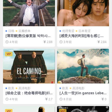
日韩
豆瓣榜单
伦理青涩
日本青涩
[薄荷糖]数位修复版 박하사탕
[感受大海的时刻]海を感じる
(1999)[百度网盘+夸克网盘
時 (2014)[百度网盘+夸克网盘
4 年前
2.88
3 年前
2.84
+迅雷云盘资源1080P超清未
1080P超清未删减资源][网盘
删减][MP4/8.4GB][韩语中字]
在线播放/下载][MP4/3.8GB]
[日语中字]
VIP
欧美
高清电影
欧美
高清电影
[续命之徒：绝命毒师电影]El
[人生一世]Ein ganzes Leben
Camino: A Breaking Bad M
(2023)[百度网盘+夸克网盘10
4 年前
2.7
8 月前
0
ovie (2019)[百度网盘+迅雷云
80P超清未删减资源][网盘在
盘资源1080P超清未删减][MP
线播放/下载][MP4/9GB][中文
4/7GB][中英字幕]
字幕]
VIP
VIP