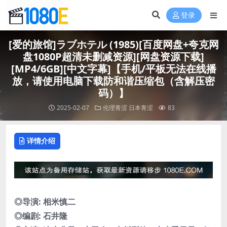
登录
[爱的旅馆]ラブホテル (1985)[百度网盘+夸克网
盘1080P超清未删减资源][网盘资源下载]
[MP4/6GB][中文字幕]【手机/平板无法在线播
放，请使用电脑下载防和谐压缩包（含解压密
码）】
2025-02-07
伦理青涩
日本青涩
83
详情介绍
◎导演: 相米慎二
◎编剧: 石井隆