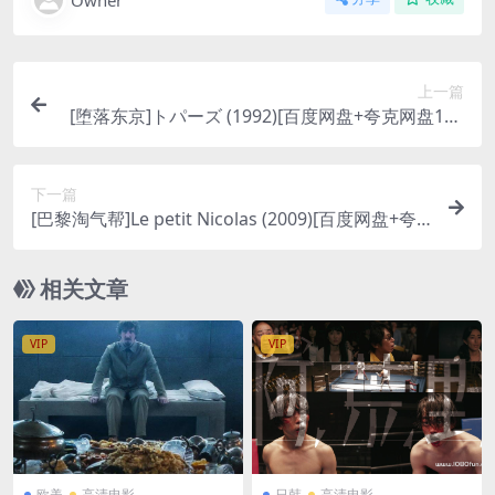
Owner
上一篇
[堕落东京]トパーズ (1992)[百度网盘+夸克网盘108
0P超清资源][网盘在线播放/下载][MP4/7.7GB][中
文字幕]
下一篇
[巴黎淘气帮]Le petit Nicolas (2009)[百度网盘+夸
克网盘1080P超清未删减资源][网盘在线播放/下载]
[MP4/5.9GB][中文字幕]
相关文章
VIP
VIP
欧美
高清电影
日韩
高清电影