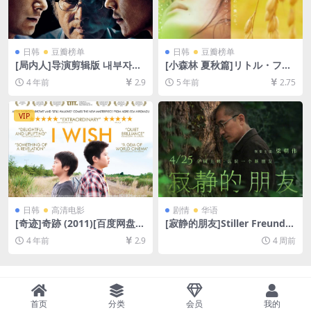
日韩
豆瓣榜单
日韩
豆瓣榜单
[局内人]导演剪辑版 내부자들
[小森林 夏秋篇]リトル・フォ
(2015)[百度网盘+夸克网盘
レスト 夏・秋 (2014)[百度网
4 年前
2.9
5 年前
2.75
+迅雷云盘资源1080P超清未
盘+迅雷云盘资源1080P超清
删减][MP4/10GB][韩语中字]
未删减][MP4/7.3GB][日语中
字]
VIP
日韩
高清电影
剧情
华语
[奇迹]奇跡 (2011)[百度网盘
[寂静的朋友]Stiller Freund
+迅雷云盘资源1080P超清未
(2025)[百度网盘+夸克网盘10
4 年前
2.9
4 周前
删减][MP4/7.3GB][日语中字]
80P超清未删减资源][网盘在
线播放/下载][MP4/9.8GB][中
文字幕]
首页
分类
会员
我的