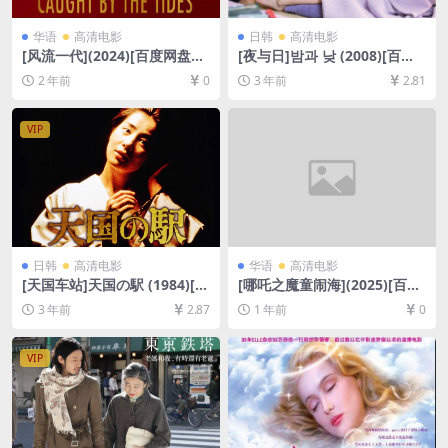
华语
高清电影
日韩
高清电影
[风流一代](2024)[百度网盘
[夜与日]밤과 낮 (2008)[百度
+夸克网盘1080P超清未删减
网盘+夸克网盘1080P超清未
2 年前
0
3 年前
2.81
资源][网盘在线播放/下载][MP
删减资源][网盘在线播放/下
4/4.2GB][中文字幕]
载][MP4/9.3GB][中文字幕]
VIP
日韩
高清电影
华语
高清电影
[天国车站]天国の駅 (1984)[百
[哪吒之魔童闹海](2025)[百度
度网盘+夸克网盘1080P超清
网盘+夸克网盘4K/1080P超清
3 年前
2.87
1 年前
0
未删减资源][网盘在线播放/下
未删减资源][网盘在线播放/下
载][MP4/8.4GB][日语中字]
载][MP4/MKV][中文字幕]
VIP