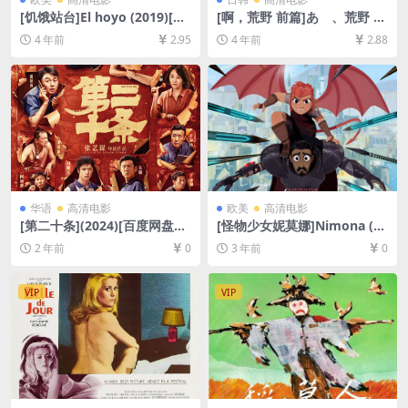
[饥饿站台]El hoyo (2019)[百
[啊，荒野 前篇]あゝ、荒野 前
度网盘+迅雷云盘资源1080P
篇 (2017)[百度网盘+迅雷云盘
4 年前
2.95
4 年前
2.88
超清未删减][MP4/6GB][中文
资源1080P超清未删减][MP4/
字幕]
10GB][日语中字]
华语
高清电影
欧美
高清电影
[第二十条](2024)[百度网盘
[怪物少女妮莫娜]Nimona (20
+夸克网盘1080P超清未删减
23)[百度网盘+迅雷云盘资源1
2 年前
0
3 年前
0
资源][网盘在线播放/下载][MP
080P超清未删减][MP4/2GB]
4/9.2GB][中文字幕]
[中英字幕]
VIP
VIP