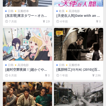
日韩
豆瓣榜单
欧美
高清电影
[东京塔]東京タワー～オカン
[天使在人间]Date with an A
とボクと、時々、オトン～ (2
ngel (1987)[百度网盘+迅雷云
7 月前
2.9
4 年前
0
007)[百度网盘+夸克网盘1080
盘资源1080P超清未删减][MP
P超清未删减资源][网盘在线播
4/5.7GB][中文字幕]
放/下载][MP4/10GB][中文字
VIP
幕]
日韩
高清电影
日韩
豆瓣榜单
[超时空辉夜姬！]超かぐや
[孤胆特工]아저씨 (2010)[百度
姫！ (2026)[百度网盘+夸克网
网盘+夸克网盘1080P超清未
6 月前
0
1 年前
2.96
盘1080P超清未删减资源][网
删减资源][网盘在线播放/下
盘在线播放/下载][MP4/4.8G
载][MP4/8.2GB][中文字幕]
B][中文字幕]