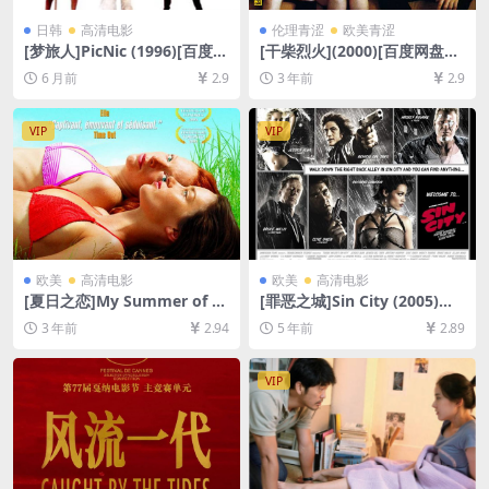
日韩
高清电影
伦理青涩
欧美青涩
[梦旅人]PicNic (1996)[百度网
[干柴烈火](2000)[百度网盘
盘+夸克网盘1080P超清未删
+夸克网盘1080P超清未删减
6 月前
2.9
3 年前
2.9
减资源][网盘在线播放/下载]
资源][网盘在线播放/下载][MP
[MP4/4.7GB][中文字幕]
4/5.2GB][港版中字][视频文件
+防和谐加密压缩包]
VIP
VIP
欧美
高清电影
欧美
高清电影
[夏日之恋]My Summer of L
[罪恶之城]Sin City (2005)加
ove (2004)[百度网盘+迅雷云
长版[百度网盘+迅雷云盘资源
3 年前
2.94
5 年前
2.89
盘资源1080P超清未删减][MP
1080P超清未删减][MP4/9.1G
4/5GB][中英字幕]
B][中英字幕]
VIP