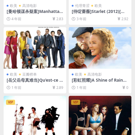
欧美
高清电影
伦理青涩
欧美
[曼哈顿谋杀疑案]Manhattan
[待绽蔷薇]Starlet (2012)[百
Murder Mystery (1993)[百
度网盘+迅雷云盘资源1080P
4 年前
2.83
3 年前
2.92
度网盘+迅雷云盘资源1080P
超清未删减][MP4/6.2GB][中
超清未删减][MP4/6.5GB][中
英字幕]
英字幕]
VIP
欧美
豆瓣榜单
欧美
高清电影
[岳父岳母真难当]Qu’est-ce q
[彩虹照耀]A Shine of Rainbo
u’on a fait au Bon Dieu? (20
ws (2009)[百度网盘+夸克网
1 年前
2.89
1 年前
0
14)[百度网盘+夸克网盘1080P
盘1080P超清未删减资源][网
超清未删减资源][网盘在线播
盘在线播放/下载][MP4/6.5G
放/下载][MP4/6.3GB][中文字
B][中英字幕]
VIP
VIP
幕]