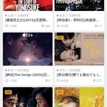
日韩
豆瓣榜单
欧美
豆瓣榜单
[横道世之介](2013)[百度网盘
[终结者2：审判日](终极剪辑
+夸克网盘1080P超清未删减
版)Terminator 2: Judgment
1 年前
2.86
4 年前
2.7
资源][网盘在线播放/下载][MP
Day (1991)[百度网盘+迅雷云
4/10GB][中文字幕]
盘资源1080P超清未删减][MP
4/11GB][中英字幕]
VIP
欧美
高清电影
日韩
高清电影
[峡谷]The Gorge (2025)[百度
[夜以继日]寝ても覚めても (2
网盘+夸克网盘1080P超清未
018)[百度网盘+迅雷云盘资源
1 年前
0
4 年前
2.77
删减资源][网盘在线播放/下
1080P超清未删减][MP4/7.1G
载][MP4/9GB][中英字幕]
B][日语中字]
VIP
VIP