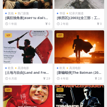
其他
热门剧集
华语
纪录片频道
[疯狂独角兽]สงคราม ส่งด่วน
[铁西区](2003)[全三部：工
(2025)[百度网盘+夸克网盘10
厂/艳粉街/铁路][百度网盘+夸
1 年前
0
2 年前
0
80P超清未删减资源][网盘在
克网盘DVD原盘576P未删减资
线播放/下载][MP4/38GB][中
源][网盘下载][MKV/VOB/24.
文字幕]
5GB][外挂中字]【手机/平板无
VIP
VIP
法在线播放，请使用电脑下载
防和谐压缩包（含解压密
码）】
欧美
高清电影
欧美
高清电影
[土地与自由]Land and Freed
[新蝙蝠侠]The Batman (202
om (1995)[百度网盘+夸克网
2)[百度网盘+迅雷云盘资源10
6 月前
2.9
4 年前
2.8
盘1080P超清未删减资源][网
80P超清未删减][MP4/11GB]
盘在线播放/下载][MP4/6.8G
[中英字幕]
B][中文字幕]
VIP
VIP