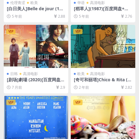
伦理青涩
欧美
华语
高清电影
[白日美人]Belle de jour (196
[稻草人](1987)[百度网盘+迅
7)[百度网盘+迅雷云盘资源10
雷云盘资源高清未删减][MP4/
5 年前
2.88
5 年前
2.76
80P超清未删减][MP4/6.1GB]
4.8GB][中英字幕]
[原声中字]
VIP
VIP
日韩
高清电影
欧美
高清电影
[剧场]劇場 (2020)[百度网盘
[奇可和丽塔]Chico & Rita (2
+夸克网盘1080P超清未删减
010)[百度网盘+夸克网盘1080
7 月前
2.9
2 年前
2.82
资源][网盘在线播放/下载][MP
P超清未删减资源][网盘在线播
4/9GB][中文字幕]
放/下载][MP4/5.6GB][中文字
幕]
VIP
VIP