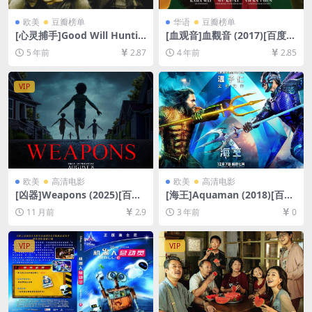
欧美
豆瓣榜单
华语
豆瓣榜单
[心灵捕手]Good Will Huntin
[血观音]血觀音 (2017)[百度网
g (1997)[百度网盘+迅雷云盘
盘+夸克网盘+迅雷云盘资源10
5 年前
2.87
4 年前
2.85
资源1080P超清未删减][MP4/
80P超清未删减][MP4/7GB]
8.2GB][中英字幕]
[中文字幕]
VIP
欧美
高清电影
欧美
高清电影
[凶器]Weapons (2025)[百度
[海王]Aquaman (2018)[百度
网盘+夸克网盘1080P/4K超清
网盘+夸克网盘1080P超清未
11 月前
2.9
3 年前
0
未删减资源][网盘在线播放/下
删减资源][网盘在线播放/下
载][MP4/7.6GB/22GB][中文
载][MP4/10GB][中英字幕]
字幕]
VIP
VIP