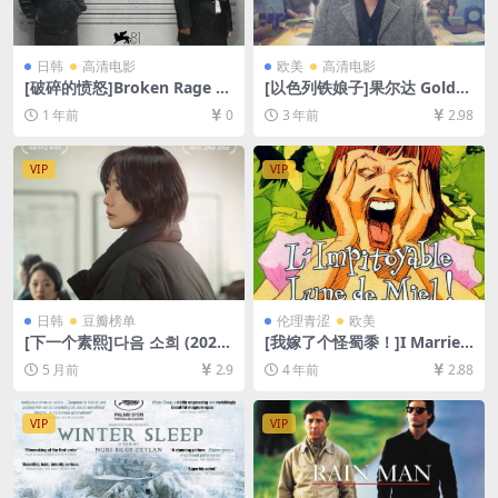
日韩
高清电影
欧美
高清电影
[破碎的愤怒]Broken Rage (2
[以色列铁娘子]果尔达 Golda
024)[百度网盘+夸克网盘1080
(2023)[百度网盘+夸克网盘10
1 年前
0
3 年前
2.98
P超清未删减资源][网盘在线播
80P超清未删减资源][网盘在
放/下载][MP4/4.8GB][中文字
线播放/下载][MP4/5.7GB][中
幕]
英字幕]
VIP
VIP
日韩
豆瓣榜单
伦理青涩
欧美
[下一个素熙]다음 소희 (2022)
[我嫁了个怪蜀黍！]I Married
[百度网盘+夸克网盘1080P超
a Strange Person! (1997)[百
5 月前
2.9
4 年前
2.88
清未删减资源][网盘在线播放/
度网盘+迅雷云盘资源1080P
下载][MP4/8.7GB][中文字幕]
超清未删减][MP4/3.4GB][中
文字幕]
VIP
VIP