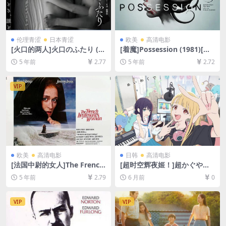
伦理青涩
日本青涩
欧美
高清电影
[火口的两人]火口のふたり (2
[着魔]Possession (1981)[百
019)[百度网盘+迅雷云盘资源
度网盘+夸克网盘+迅雷云盘资
5 年前
2.77
5 年前
2.72
1080P超清][MP4/6.3GB][日
源1080P超清未删减][MP4/6.
语中字]【手机在线无法观看，
3GB][原声中字]
请下载防和谐压缩包（含解压
VIP
密码）】
欧美
高清电影
日韩
高清电影
[法国中尉的女人]The French
[超时空辉夜姬！]超かぐや
Lieutenant’s Woman (198
姫！ (2026)[百度网盘+夸克网
5 年前
2.79
6 月前
0
1)[百度网盘+迅雷云盘资源10
盘1080P超清未删减资源][网
80P超清未删减][MP4/7.7GB]
盘在线播放/下载][MP4/4.8G
[中文字幕]
B][中文字幕]
VIP
VIP