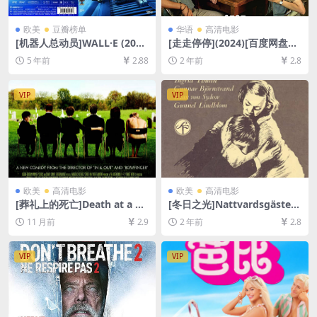
欧美
豆瓣榜单
华语
高清电影
[机器人总动员]WALL·E (200
[走走停停](2024)[百度网盘
8)[百度网盘+迅雷云盘资源10
+夸克网盘1080P超清未删减
5 年前
2.88
2 年前
2.8
80P超清未删减][MP4/6.3GB]
资源][网盘在线播放/下载][MP
[中英字幕]
4/7.4GB][中文字幕]
VIP
VIP
欧美
高清电影
欧美
高清电影
[葬礼上的死亡]Death at a Fu
[冬日之光]Nattvardsgästern
neral (2007)[百度网盘+夸克
a (1963)[百度网盘+夸克网盘1
11 月前
2.9
2 年前
2.8
网盘1080P超清未删减资源]
080P超清未删减资源][网盘在
[网盘在线播放/下载][MP4/6G
线播放/下载][MP4/5.2GB][中
B][中英字幕]
文字幕]
VIP
VIP