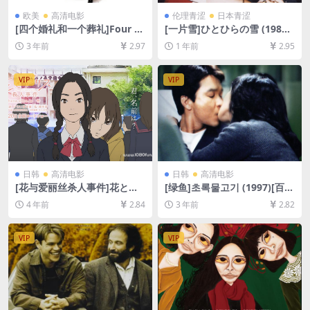
欧美
高清电影
伦理青涩
日本青涩
[四个婚礼和一个葬礼]Four W
[一片雪]ひとひらの雪 (1985)
eddings and a Funeral (199
[百度网盘+迅雷云盘720P高清
3 年前
2.97
1 年前
2.95
4)[百度网盘+夸克网盘1080P
未删减资源][网盘下载][MP4/
超清未删减资源][网盘在线播
4.5GB][中文字幕]【手机/平板
放/下载][MP4/8.4GB][中英字
无法在线播放，请使用电脑下
VIP
VIP
幕]
载防和谐压缩包（含解压密
码）】
日韩
高清电影
日韩
高清电影
[花与爱丽丝杀人事件]花とア
[绿鱼]초록물고기 (1997)[百度
リス殺人事件 (2015)[百度网
网盘+夸克网盘1080P超清未
4 年前
2.84
3 年前
2.82
盘+夸克网盘+迅雷云盘资源10
删减资源][网盘在线播放/下
80P超清][MP4/6GB][日语中
载][MP4/4.2GB][中文字幕]
字]
VIP
VIP