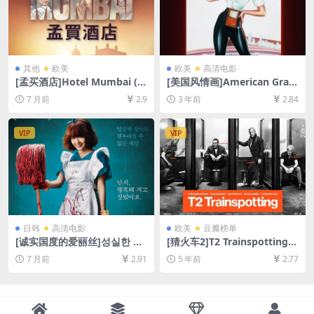
其他
欧美
欧美
高清电影
[孟买酒店]Hotel Mumbai (2
[美国风情画]American Gra
018)[百度网盘+夸克网盘1080
ffiti (1973)[百度网盘+夸克网
7 月前
2.9
3 年前
2.84
P超清未删减资源][网盘在线播
盘1080P超清未删减资源][网
放/下载][MP4/9GB][中英字
盘在线播放/下载][MP4/7.6G
幕]
B][繁体中字]
VIP
VIP
日韩
高清电影
欧美
豆瓣榜单
[诚实国度的爱丽丝]성실한 나
[猜火车2]T2 Trainspotting
라의 앨리스 (2015)[百度网盘
(2017)[百度网盘+迅雷云盘资
7 月前
2.91
5 年前
2.77
+夸克网盘1080P超清未删减
源1080P超清未删减][MP4/7.
资源][网盘在线播放/下载][MP
7GB][中英字幕]
4/4.5GB][中文字幕]