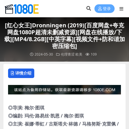
登录
[红心女王]Dronningen (2019)[百度网盘+夸克
网盘1080P超清未删减资源][网盘在线播放/下
载][MP4/8.2GB][中英字幕][视频文件+防和谐加
密压缩包]
2024-05-30
伦理青涩
欧美
109
详情介绍
◎导演: 梅尔·图琪
◎编剧: 玛伦·路易丝·凯恩 / 梅尔·图琪
◎主演: 崔娜·蒂虹 / 古斯塔夫·林德 / 马格努斯·克雷佩 /