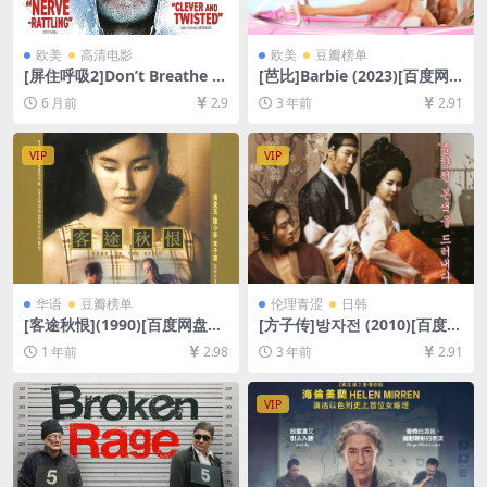
欧美
高清电影
欧美
豆瓣榜单
[屏住呼吸2]Don’t Breathe 2
[芭比]Barbie (2023)[百度网
(2021)[百度网盘+夸克网盘10
盘+夸克网盘1080P超清未删
6 月前
2.9
3 年前
2.91
80P超清未删减资源][网盘在
减资源][网盘在线播放/下载]
线播放/下载][MP4/6.4GB][中
[MP4/7.2GB][中英字幕]
英字幕]
VIP
VIP
华语
豆瓣榜单
伦理青涩
日韩
[客途秋恨](1990)[百度网盘
[方子传]방자전 (2010)[百度网
+夸克网盘1080P超清未删减
盘+迅雷云盘资源1080P超清
1 年前
2.98
3 年前
2.91
资源][网盘在线播放/下载][MP
未删减][MP4/7GB][韩语中字]
4/6.2GB][原声中字]
VIP