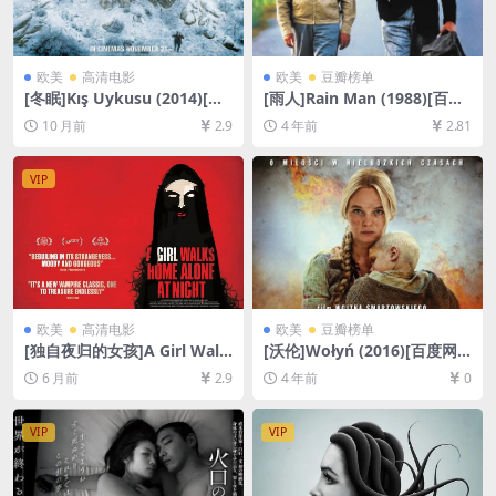
欧美
高清电影
欧美
豆瓣榜单
[冬眠]Kış Uykusu (2014)[百
[雨人]Rain Man (1988)[百度
度网盘+夸克网盘1080P超清
网盘+迅雷云盘资源1080P超
10 月前
2.9
4 年前
2.81
未删减资源][网盘在线播放/下
清未删减][MP4/8.7GB][中英
载][MP4/12GB][中文字幕]
字幕]
VIP
欧美
高清电影
欧美
豆瓣榜单
[独自夜归的女孩]A Girl Walk
[沃伦]Wołyń (2016)[百度网
s Home Alone at Night (20
盘+迅雷云盘资源1080P超清]
6 月前
2.9
4 年前
0
14)[百度网盘+夸克网盘1080P
[MP4/9.8GB][中英字幕]
超清未删减资源][网盘在线播
放/下载][MP4/6.2GB][中文字
VIP
VIP
幕]