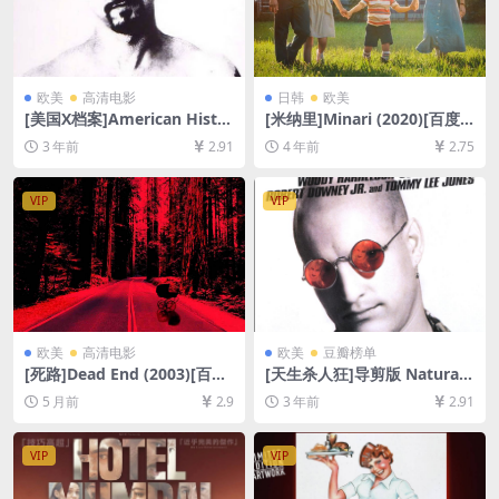
欧美
高清电影
日韩
欧美
[美国X档案]American Histor
[米纳里]Minari (2020)[百度
y X (1998)[百度网盘+迅雷云
网盘+迅雷云盘资源1080P超
3 年前
2.91
4 年前
2.75
盘资源1080P超清未删减][MP
清未删减][MP4/7.2GB][中文
4/7GB][中英字幕]
字幕]
VIP
VIP
欧美
高清电影
欧美
豆瓣榜单
[死路]Dead End (2003)[百度
[天生杀人狂]导剪版 Natural
网盘+夸克网盘1080P超清未
Born Killers (1994)[百度网盘
5 月前
2.9
3 年前
2.91
删减资源][网盘在线播放/下
+迅雷云盘资源1080P超清未
载][MP4/5.2GB][中英字幕]
删减][MP4/7GB][中英字幕]
VIP
VIP