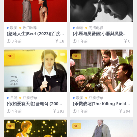
欧美
热门剧集
华语
高清电影
[怒呛人生]Beef (2023)[百度
[小雁与吴爱丽]小雁與吳愛麗
网盘+迅雷云盘资源1080P超
(2024)[百度网盘+夸克网盘10
3 年前
3.8
1 年前
0
清未删减][MP4/20GB][中英
80P超清未删减资源][网盘在
字幕]
线播放/下载][MP4/7.5GB][中
文字幕]
VIP
VIP
日韩
豆瓣榜单
欧美
豆瓣榜单
[假如爱有天意]클래식 (2003)
[杀戮战场]The Killing Fields
[百度网盘+夸克网盘+迅雷云
(1984)[百度网盘+夸克网盘10
4 年前
2.93
1 年前
2.94
盘资源1080P超清未删减][MP
80P超清未删减资源][网盘在
4/8GB][韩语中字]
线播放/下载][MP4/9.9GB][中
英字幕]
VIP
VIP