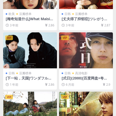
欧美
豆瓣榜单
日韩
豆瓣榜单
[梅奇知道什么]What Maisie
[丈夫得了抑郁症]ツレがうつ
Knew (2012)[百度网盘+夸克
になりまして。 (2011)[百度
3 年前
2.86
3 年前
2.87
网盘1080P超清未删减资源]
网盘+夸克网盘1080P超清未
[网盘在线播放/下载][MP4/6.
删减资源][网盘在线播放/下
3GB][中英字幕]
载][MP4/7.9GB][日语中字]
VIP
VIP
日韩
豆瓣榜单
日韩
高清电影
[下一站，天国]ワンダフルラ
[式日](2000)[百度网盘+夸克
イフ (1998)[百度网盘+夸克网
网盘1080P超清未删减资源]
1 年前
2.86
6 月前
2.9
盘1080P超清未删减资源][网
[网盘在线播放/下载][MP4/8.
盘在线播放/下载][MP4/8.3G
7GB][中文字幕]
B][中文字幕]
VIP
VIP