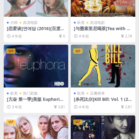
日韩
高清电影
欧美
高清电影
[恋爱谈]연애담 (2016)[百度网
[与墨索里尼喝茶]Tea with M
盘+迅雷云盘资源1080P超清
ussolini (1999)[百度网盘+迅
4 年前
0
4 年前
2.78
未删减][MP4/5.3GB][韩语中
雷云盘资源1080P超清未删减]
字]
[MP4/7.1GB][中文字幕]
VIP
VIP
欧美
热门剧集
欧美
豆瓣榜单
[亢奋 第一季]美版 Euphoria
[杀死比尔]Kill Bill: Vol. 1 (20
Season 1 (2019)[百度网盘
03)[百度网盘+迅雷云盘资源1
3 年前
3.81
4 年前
2.81
+夸克网盘1080P超清未删减
080P超清未删减][MP4/7GB]
资源][网盘在线播放/下载][MP
[中英字幕]
4/20GB][中英字幕]
VIP
VIP