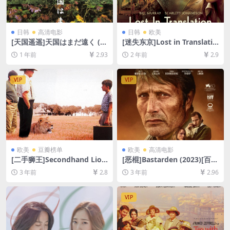
日韩
高清电影
日韩
欧美
[天国遥遥]天国はまだ遠く (2
[迷失东京]Lost in Translatio
008)[百度网盘+夸克网盘1080
n (2003)[百度网盘+夸克网盘1
1 年前
2.93
2 年前
2.9
P超清未删减资源][网盘在线播
080P超清未删减资源][网盘在
放/下载][MP4/3GB][中文字
线播放/下载][MP4/6.7GB][中
幕]
英字幕]
VIP
VIP
欧美
豆瓣榜单
欧美
高清电影
[二手狮王]Secondhand Lion
[恶棍]Bastarden (2023)[百度
s (2003)[百度网盘+夸克网盘1
网盘+夸克网盘1080P超清未
3 年前
2.8
3 年前
2.96
080P超清未删减资源][网盘在
删减资源][网盘在线播放/下
线播放/下载][MP4/6.9GB][中
载][MP4/8GB][中文字幕]
英字幕]
VIP