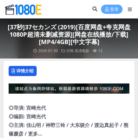
登录
[37秒]37セカンズ (2019)[百度网盘+夸克网盘
1080P超清未删减资源][网盘在线播放/下载]
[MP4/4GB][中文字幕]
2026-01-30
日韩
高清电影
12
详情介绍
◎导演: 宫崎光代
◎编剧: 宫崎光代
◎主演: 佳山明 / 神野三铃 / 大东骏介 / 渡边真起子 / 熊
篠慶彦 / 更多…