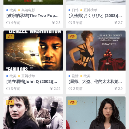
欧美
高清电影
日韩
豆瓣榜单
[教宗的承继]The Two Popes
[入殓师]おくりびと (2008)[百
(2019)[百度网盘+迅雷云盘资
度网盘+迅雷云盘资源1080P
4 年前
2.8
5 年前
2.7
源1080P超清未删减][MP4/7.
超清未删减][MP4/8.5GB][日
9GB][中英字幕]
语中字]
VIP
VIP
欧美
豆瓣榜单
剧情
欧美
[迫在眉梢]John Q (2002)[百
[厨师、大盗、他的太太和她的
度网盘+夸克网盘1080P超清
情人]The Cook, the Thief, H
3 年前
2.92
2 周前
2.9
未删减资源][网盘在线播放/下
is Wife & Her Lover (1989)
载][MP4/7.5GB][中英字幕]
[百度网盘+夸克网盘1080P超
清未删减资源][网盘在线播放/
VIP
VIP
下载][MP4/8.3GB][中英字幕]