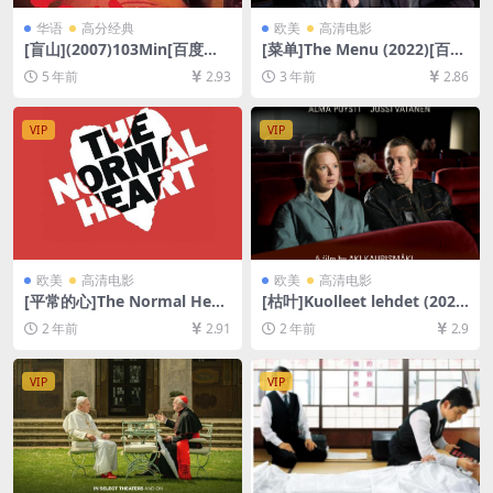
华语
高分经典
欧美
高清电影
[盲山](2007)103Min[百度网
[菜单]The Menu (2022)[百度
盘+迅雷云盘资源未删减1080
网盘+迅雷云盘资源1080P超
5 年前
2.93
3 年前
2.86
P高清][MP4/5.2GB][中文字
清未删减][MP4/7GB][中英字
幕]
幕]
VIP
VIP
欧美
高清电影
欧美
高清电影
[平常的心]The Normal Hear
[枯叶]Kuolleet lehdet (202
t (2014)[百度网盘+夸克网盘1
3)[百度网盘+夸克网盘1080P
2 年前
2.91
2 年前
2.9
080P超清未删减资源][网盘在
超清未删减资源][网盘在线播
线播放/下载][MP4/9.8GB][中
放/下载][MP4/5.6GB][中文字
文字幕]
幕]
VIP
VIP