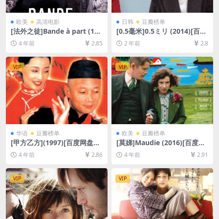
欧美
高清电影
日韩
豆瓣榜单
[法外之徒]Bande à part (196
[0.5毫米]0.5ミリ (2014)[百度
4)[百度网盘+迅雷云盘资源10
网盘+夸克网盘1080P超清未
4 年前
2.85
2 年前
2.8
80P超清未删减][MP4/5.8GB]
删减资源][网盘在线播放/下
[中文字幕]
载][MP4/12GB][中文字幕]
VIP
VIP
华语
豆瓣榜单
欧美
豆瓣榜单
[甲方乙方](1997)[百度网盘
[莫娣]Maudie (2016)[百度网
+迅雷云盘资源1080P超清未
盘+迅雷云盘资源1080P超清
4 年前
2.86
4 年前
2.91
删减][MP4/5.6GB][中文字幕]
未删减][MP4/7.4GB][中英字
幕]
VIP
VIP