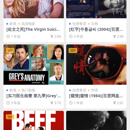
欧美
高清电影
伦理青涩
日韩
[处女之死]The Virgin Suicid
[红字]주홍글씨 (2004)[百度网
es (1999)[百度网盘+夸克网盘
盘+迅雷云盘资源1080P超清
1 年前
2.98
3 年前
2.96
1080P超清未删减资源][网盘
未删减][MP4/5.7GB][韩语中
在线播放/下载][MP4/6.9GB]
字]
[中英字幕]
VIP
VIP
欧美
热门剧集
伦理青涩
华语
[实习医生格蕾 第九季]Grey’s
[窥情]窺情 (1984)[百度网盘
Anatomy Season 9 (2012)
+夸克网盘1080P超清未删减
3 年前
3.79
1 年前
2.92
[百度网盘+夸克网盘1080P超
资源][网盘在线播放/下载][MP
清未删减资源][网盘在线播放/
4/7.4GB][中文字幕]
下载][MP4/67GB][奈飞官方
VIP
中字]