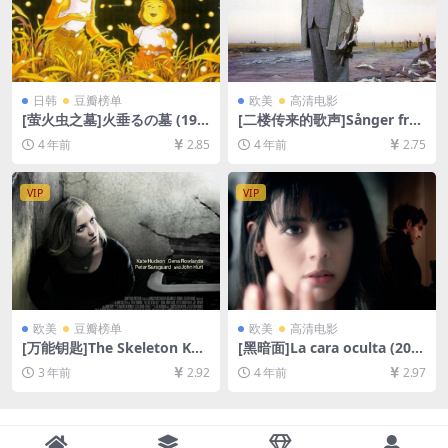
日韩
豆瓣榜单
欧美
高清电影
[萤火虫之墓]火垂るの墓 (198
[二楼传来的歌声]Sånger från
8)[百度网盘+迅雷云盘资源10
andra våningen (2000)[百度
4 年前
2.85
4 年前
2.75
80P超清未删减][MP4/4.4GB]
网盘+迅雷云盘资源1080P超
[日语中字]
清未删减][MP4/5.7GB][中文
字幕]
VIP
VIP
欧美
豆瓣榜单
欧美
高清电影
[万能钥匙]The Skeleton Key
[黑暗面]La cara oculta (201
(2005)[百度网盘+夸克网盘10
1)[百度网盘+迅雷云盘资源10
3 年前
2.92
4 年前
2.97
80P超清未删减资源][网盘在
80P超清未删减][MP4/5.8GB]
线播放/下载][MP4/3.4GB][中
[中文字幕]
英字幕]