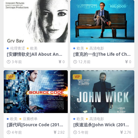
P超清未删减资源][网盘在线播
放/下载][MP4/10GB][中英字
幕]
伦理青涩
欧美
欧美
高清电影
[安娜情欲史]All About Anna
[查克的一生]The Life of Chu
(2005)[百度网盘+迅雷云盘10
ck (2024)[百度网盘+夸克网盘
3 年前
0
12 月前
0
80P超清未删减资源][网盘下
4K/1080P超清未删减资源][网
载][MKV/2.4GB][中英字幕]
盘在线播放/下载][MP4/11G
【手机/平板无法在线播放，请
B][中英字幕]
VIP
VIP
使用电脑下载防和谐压缩包
（含解压密码）】
欧美
豆瓣榜单
欧美
高清电影
[源代码]Source Code (2011)
[疾速追杀]John Wick (2014)
[百度网盘+迅雷云盘资源1080
[百度网盘+迅雷云盘资源1080
4 年前
2.92
5 年前
2.76
P超清未删减][MP4/6GB][中
P超清未删减][MP4/6.8GB][中