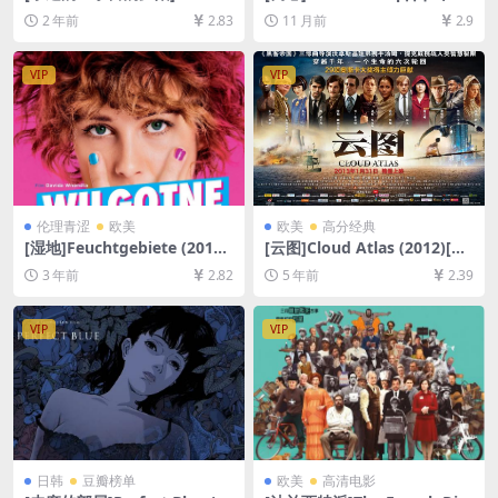
S 三丁目の夕日 (2005)[百度
8)[百度网盘+夸克网盘1080P
2 年前
2.83
11 月前
2.9
网盘+夸克网盘1080P超清未
超清未删减资源][网盘在线播
删减资源][网盘在线播放/下
放/下载][MP4/8.9GB][中文字
载][MP4/8.7GB][中文字幕]
幕]
VIP
VIP
伦理青涩
欧美
欧美
高分经典
[湿地]Feuchtgebiete (2013)
[云图]Cloud Atlas (2012)[百
[百度网盘+夸克网盘1080P超
度网盘+迅雷云盘资源1080P
3 年前
2.82
5 年前
2.39
清未删减资源][网盘在线播放/
超清未删减][MP4/9GB][中英
下载][MP4/6.4GB][中文字幕]
字幕]
VIP
VIP
日韩
豆瓣榜单
欧美
高清电影