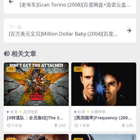
[老爷车]Gran Torino (2008)[百度网盘+迅雷云盘资
源1080P超清未删减][MP4/7.5GB][中英字幕]
下一篇
[百万美元宝贝]Million Dollar Baby (2004)[百度网
盘+迅雷云盘资源1080P超清未删减][MP4/8.6GB]
[中英字幕]
相关文章
VIP
VIP
欧美
高清电影
欧美
豆瓣榜单
[X特遣队：全员集结]The Suic
[黑洞频率]Frequency (2000)
ide Squad (2021)完整版[百
[百度网盘+夸克网盘1080P超
5 年前
2.66
1 年前
2.85
度网盘+迅雷云盘资源1080P
清未删减资源][网盘在线播放/
超清未删减][MP4/8.0GB][中
下载][MP4/7.8GB][中英字幕]
英特效字幕]