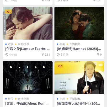
1 年前
2.94
1 年前
2.91
删减资源][网盘在线播放/下
盘1080P超清未删减资源][网
载][MP4/7GB][中英字幕]
盘在线播放/下载][MP4/10G
B][中文字幕]
VIP
欧美
豆瓣榜单
欧美
豆瓣榜单
[午后之爱]L’amour l’après-m
[哈姆奈特]Hamnet (2025)[百
idi (1972)[百度网盘+迅雷云盘
度网盘+夸克网盘4K超清未删
4 年前
2.81
6 月前
0
资源1080P超清未删减][MP4/
减资源][网盘在线播放/下载]
6.2GB][原声中字]
[MP4/11GB][中英字幕]
VIP
欧美
高清电影
日韩
豆瓣榜单
[异形：夺命舰]Alien: Romul
[假如爱有天意]클래식 (2003)