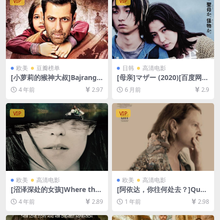
VIP
VIP
欧美
豆瓣榜单
日韩
高清电影
[小萝莉的猴神大叔]Bajrangi
[母亲]マザー (2020)[百度网盘
Bhaijaan (2015)[百度网盘+迅
+夸克网盘1080P超清未删减
4 年前
2.97
6 月前
2.9
雷云盘资源1080P超清未删减]
资源][网盘在线播放/下载][MP
[MP4/11GB][中文字幕]
4/7.4GB][中文字幕]
VIP
VIP
欧美
高清电影
欧美
高清电影
[沼泽深处的女孩]Where the
[阿依达，你往何处去？]Quo
Crawdads Sing (2022)[百度
Vadis, Aida? (2020)[百度网
4 年前
2.89
1 年前
2.98
网盘+迅雷云盘资源1080P超
盘+夸克网盘1080P超清未删
清未删减][MP4/7.8GB][中英
减资源][网盘在线播放/下载]