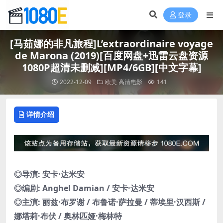
登录
[马茹娜的非凡旅程]L’extraordinaire voyage
de Marona (2019)[百度网盘+迅雷云盘资源
1080P超清未删减][MP4/6GB][中文字幕]
2022-12-09
欧美
高清电影
141
详情介绍
◎导演: 安卡·达米安
◎编剧: Anghel Damian / 安卡·达米安
◎主演: 丽兹·布罗谢 / 布鲁诺·萨拉曼 / 蒂埃里·汉西斯 /
娜塔莉·布伏 / 奥林匹娅·梅林特