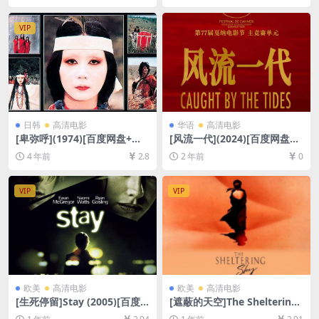
80P超清未删减][MP4/7.8GB]
4/7GB][粤语中字]
[原声中英字幕]【手机无法在
VIP
线播放，请下载防和谐压缩包
（含解压密码）】
日韩
高清电影
华语
高清电影
[卑弥呼](1974)[百度网盘+迅
[风流一代](2024)[百度网盘
雷云盘资源1080P超清未删减]
+夸克网盘1080P超清未删减
4 年前
2.8
2 年前
0
[MP4/6GB][中文字幕]
资源][网盘在线播放/下载][MP
4/4.2GB][中文字幕]
VIP
VIP
欧美
高清电影
欧美
高清电影
[生死停留]Stay (2005)[百度
[遮蔽的天空]The Sheltering
网盘+夸克网盘1080P超清未
Sky (1990)[百度网盘+夸克网