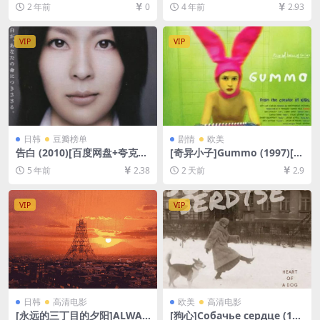
us (2024)[百度网盘+夸克网盘
[百度网盘+夸克网盘+迅雷云
2 年前
0
4 年前
2.93
1080P超清未删减资源][网盘
盘资源1080P超清未删减][MP
在线播放/下载][MP4/6.8GB]
4/8GB][韩语中字]
[中英字幕]
VIP
VIP
日韩
豆瓣榜单
剧情
欧美
告白 (2010)[百度网盘+夸克网
[奇异小子]Gummo (1997)[百
盘+迅雷云盘资源未删减1080
度网盘+夸克网盘1080P超清
5 年前
2.38
2 天前
2.9
P超清][MP4/6.4GB][中日双语
未删减资源][网盘在线播放/下
字幕]
载][MP4/6GB][中文字幕]
VIP
VIP
日韩
高清电影
欧美
高清电影
[永远的三丁目的夕阳]ALWAY
[狗心]Собачье сердце (198