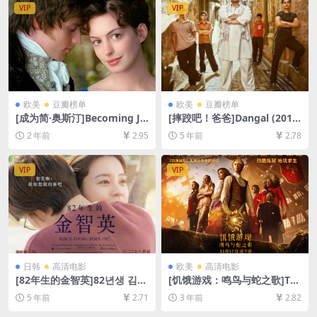
字幕]
[MP4/7GB][中文字幕]
VIP
VIP
欧美
豆瓣榜单
欧美
豆瓣榜单
[成为简·奥斯汀]Becoming Ja
[摔跤吧！爸爸]Dangal (2016)
ne (2007)[百度网盘+夸克网盘
[百度网盘+迅雷云盘资源1080
2 年前
2.95
5 年前
2.78
1080P超清未删减资源][网盘
P超清][MP4/10GB][中英字
在线播放/下载][MP4/7.9GB]
幕]
[中英字幕]
VIP
VIP
日韩
高清电影
欧美
高清电影
[82年生的金智英]82년생 김지
[饥饿游戏：鸣鸟与蛇之歌]Th
영 (2019)[百度网盘+夸克网盘
e Hunger Games: The Balla
5 年前
2.71
3 年前
2.82
+迅雷云盘资源1080P超清未
d of Songbirds & Snakes (2
删减][MP4/7.2GB][韩语中字]
023)[百度网盘+夸克网盘1080