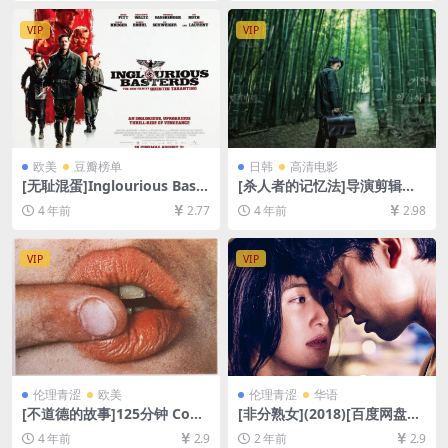
英字幕]
英字幕]
VIP
VIP
欧美
豆瓣榜单
日韩
高清电影
[无耻混蛋]Inglourious Baste
[杀人者的记忆法]导演剪辑版
rds (2009)[百度网盘+迅雷云
살인자의 기억법 (2017)[百度
4 年前
2.77
4 年前
2.98
盘资源1080P超清未删减][MP
网盘+迅雷云盘资源1080P超
4/11GB][中英字幕]
清未删减][MP4/7.8GB][韩语
中字]
VIP
VIP
伦理青涩
欧美
伦理青涩
华语
[不道德的故事]125分钟 Cont
[非分熟女](2018)[百度网盘
es immoraux (1974)[百度网
+夸克网盘1080P超清未删减
4 年前
2.9
2 年前
2.9
盘+迅雷云盘+夸克网盘资源10
资源][网盘在线播放/下载][MP