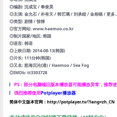
◎编剧: 沈成宝 / 奉俊昊
◎主演: 金允石 / 朴有天 / 韩艺璃 / 刘承睦 / 金相镐 / 更多
◎类型: 剧情 / 惊悚
◎官方网站: www.haemoo.co.kr
◎制片国家/地区: 韩国
◎语言: 韩语
◎上映日期: 2014-08-13(韩国)
◎片长: 111分钟(韩国)
◎又名: 怒海沉沦(港) / Haemoo / Sea Fog
◎IMDb: tt3303728
PS：部分电脑端旧版本播放器可能播放异常，推荐
强烈推荐使用
Potplayer播放器
简体中文版本官网：http://potplayer.tv/?lang=zh_CN