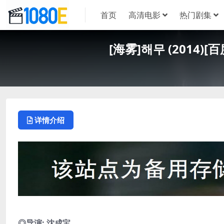
首页
高清电影
热门剧集
[海雾]해무 (2014)
详情介绍
◎导演: 沈成宝