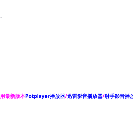
…
使用最新版本
Potplayer播放器
/
迅雷影音播放器
/
射手影音播