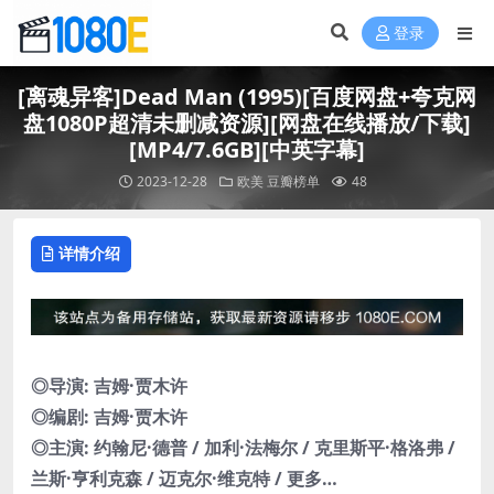
登录
[离魂异客]Dead Man (1995)[百度网盘+夸克网
盘1080P超清未删减资源][网盘在线播放/下载]
[MP4/7.6GB][中英字幕]
2023-12-28
欧美
豆瓣榜单
48
详情介绍
◎导演: 吉姆·贾木许
◎编剧: 吉姆·贾木许
◎主演: 约翰尼·德普 / 加利·法梅尔 / 克里斯平·格洛弗 /
兰斯·亨利克森 / 迈克尔·维克特 / 更多…