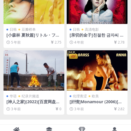
日韩
豆瓣榜单
日韩
高清电影
[小森林 夏秋篇]リトル・フォ
[亲切的金子]친절한 금자씨 (2
レスト 夏・秋 (2014)[百度网
005)[百度网盘+夸克网盘+迅
5 年前
2.75
4 年前
2.78
盘+迅雷云盘资源1080P超清
雷云盘资源1080P超清未删减]
未删减][MP4/7.3GB][日语中
[MP4/7.5GB][韩语中字]
字]
VIP
华语
纪录片频道
伦理青涩
欧美
[神人之家](2022)[百度网盘
[奸情]Monamour (2006)[百
+夸克网盘1080P超清资源][网
度网盘+迅雷云盘资源1080P
3 年前
0
3 年前
2.82
盘在线播放/下载][MP4/3.7G
超清未删减][MP4/5GB][原声
B][中文字幕]
中字]【手机/平板无法在线播
放，请使用电脑下载防和谐压
缩包（含解压密码）】