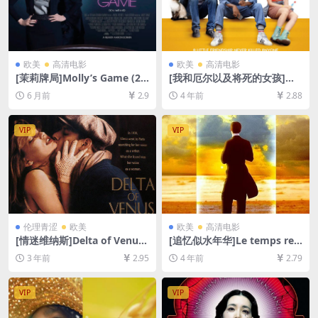
欧美
高清电影
欧美
高清电影
[茉莉牌局]Molly’s Game (20
[我和厄尔以及将死的女孩]Me
17)[百度网盘+夸克网盘1080P
and Earl and the Dying Girl
6 月前
2.9
4 年前
2.88
超清未删减资源][网盘在线播
(2015)[百度网盘+迅雷云盘资
放/下载][MP4/9GB][中英字
源1080P超清未删减][MP4/6.
幕]
8GB][中英字幕]
VIP
VIP
伦理青涩
欧美
欧美
高清电影
[情迷维纳斯]Delta of Venus
[追忆似水年华]Le temps retr
(1995)[百度网盘+夸克网盘10
ouvé, d’après l’oeuvre de M
3 年前
2.95
4 年前
2.79
80P超清未删减资源][网盘在
arcel Proust (1999)[百度网
线播放/下载][MP4/3.9GB][中
盘+迅雷云盘资源1080P超清
英字幕]
未删减][MP4/9.5GB][中文字
VIP
VIP
幕]