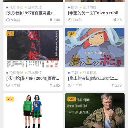
伦理青涩
日本青涩
欧美
高清电影
[失乐园](1997)[百度网盘+迅
[希望的另一面]Toivon tuolla
雷云盘资源1080P超清未删减]
puolen (2017)[百度网盘+夸
5 年前
2.86
2 年前
2.8
[MP4/7.0GB][日语中字]【视
克网盘1080P超清未删减资源]
频文件+防和谐压缩包（含解
[网盘在线播放/下载][MP4/5.
压密码）】
8GB][中文字幕]
VIP
VIP
伦理青涩
日本青涩
日韩
豆瓣榜单
[花与蛇]花と蛇 (2004)[百度网
[崖上的波妞]崖の上のポニョ
盘+迅雷云盘资源1080P超清
(2008)[百度网盘+迅雷云盘资
4 年前
2.85
4 年前
2.83
未删减][MP4/7GB][日语中字]
源1080P超清未删减][MP4/5.
【手机无法在线播放，请下载
3GB][日语中字]
防和谐压缩包（含解压密
VIP
VIP
码）】