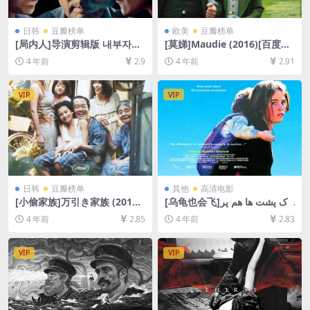
日韩
豆瓣榜单
欧美
豆瓣榜单
[局内人]导演剪辑版 내부자들
[莫娣]Maudie (2016)[百度网
(2015)[百度网盘+夸克网盘
盘+迅雷云盘资源1080P超清
4 年前
2.9
4 年前
2.91
+迅雷云盘资源1080P超清未
未删减][MP4/7.4GB][中英字
删减][MP4/10GB][韩语中字]
幕]
VIP
VIP
日韩
豆瓣榜单
其他
高清电影
[小偷家族]万引き家族 (2018)
[乌龟也会飞]لاک پشت ها هم پر
[百度网盘+迅雷云盘资源1080
واز می کنند (2004)[百度网盘
4 年前
2.85
4 年前
2.83
P超清未删减][MP4/7.7GB][日
+迅雷云盘资源1080P超清未
语中字]
删减][MP4/6GB][中文字幕]
VIP
VIP