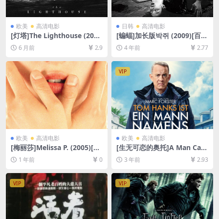
欧美
高清电影
日韩
高清电影
[灯塔]The Lighthouse (201
[蝙蝠]加长版박쥐 (2009)[百度
9)[百度网盘+夸克网盘1080P
网盘+迅雷云盘资源1080P超
6 月前
2.9
4 年前
2.77
超清未删减资源][网盘在线播
清未删减][MP4/9.5GB][韩语
放/下载][MP4/6.7GB][中英字
中字]
幕]
VIP
欧美
高清电影
欧美
高清电影
[梅丽莎]Melissa P. (2005)[百
[生无可恋的奥托]A Man Call
度网盘+夸克网盘1080P超清
ed Otto (2022)[百度网盘+迅
1 年前
0
3 年前
2.93
资源][网盘在线播放/下载][MP
雷云盘资源1080P超清未删减]
4/6GB][中英字幕]
[MP4/8GB][中文字幕]
VIP
VIP