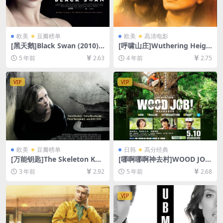
欧美
豆瓣榜单
欧美
高清电影
[黑天鹅]Black Swan (2010)
[呼啸山庄]Wuthering Heigh
[百度网盘+迅雷云盘资源1080
ts (1992)[百度网盘+迅雷云盘
5 年前
2.63
4 年前
2.75
P超清未删减][MP4/6.7GB][中
资源1080P超清未删减][MP4/
英字幕]
6.9GB][中英字幕]
VIP
VIP
欧美
豆瓣榜单
日韩
高分经典
[万能钥匙]The Skeleton Key
[哪啊哪啊神去村]WOOD JO
(2005)[百度网盘+夸克网盘10
B！神去なあなあ日常 (2014)
3 年前
2.92
5 年前
2.68
80P超清未删减资源][网盘在
[百度网盘+夸克网盘+迅雷云
线播放/下载][MP4/3.4GB][中
盘资源1080P超清未删减][MP
英字幕]
4/7.5GB][日语中字]
VIP