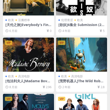
欧美
豆瓣榜单
伦理青涩
欧美
[天伦之旅]Everybody’s Fine
[欲奴]6集全 Submission (20
(2009)[百度网盘+夸克网盘10
16) [百度网盘+迅雷云盘资源1
6 月前
0
4 年前
5
80P超清未删减资源][网盘在
080P超清未删减][MP4/11G
线播放/下载][MP4/6.4GB][中
B][中文字幕]【手机无法在线
英字幕]
播放，请下载防和谐压缩包
VIP
VIP
（含解压密码）】
欧美
高清电影
欧美
高清电影
[包法利夫人]Madame Bovar
[荒野机器人]The Wild Robot
y (1991)[百度网盘+夸克网盘1
(2024)[百度网盘+夸克网盘10
8 月前
2.96
2 年前
2.8
080P超清未删减资源][网盘在
80P超清未删减资源][网盘在
线播放/下载][MP4/10GB][中
线播放/下载][MP4/6.4GB][中
文字幕]
英字幕]
VIP
VIP