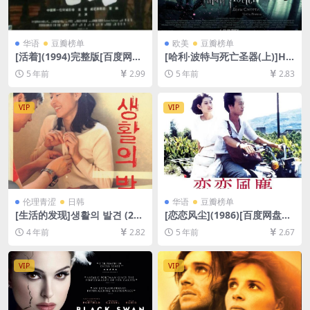
华语
豆瓣榜单
欧美
豆瓣榜单
[活着](1994)完整版[百度网盘
[哈利·波特与死亡圣器(上)]Ha
+夸克网盘+迅雷云盘资源1080
rry Potter and the Deathly
5 年前
2.99
5 年前
2.83
P超清未删减][网盘在线播放/
Hallows: Part 1 (2010)[百度
下载][MP4/9GB][中文字幕]
网盘+迅雷云盘资源1080P超
清未删减][MP4/9.5GB][中英
VIP
VIP
字幕]
伦理青涩
日韩
华语
豆瓣榜单
[生活的发现]생활의 발견 (200
[恋恋风尘](1986)[百度网盘
2)[百度网盘+夸克网盘资源10
+迅雷云盘资源1080P超清未
4 年前
2.82
5 年前
2.67
80P超清未删减][MP4/7.5GB]
删减][MP4/6.2GB][原声中字]
[韩语中字]
VIP
VIP