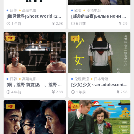
欧美
高清电影
欧美
高清电影
[幽灵世界]Ghost World (200
[邮差的白夜]Белые ночи п
1)[百度网盘+夸克网盘1080P
очтальона Алексея Тряпи
1 年前
2.93
6 月前
2.9
超清未删减资源][网盘在线播
цына (2014)百度网盘+夸克
放/下载][MP4/7.7GB][中文字
网盘1080P超清未删减资源]
幕]
[网盘在线播放/下载][MP4/5.
VIP
VIP
6GB][中文字幕]
日韩
高清电影
伦理青涩
日本青涩
[啊，荒野 前篇]あゝ、荒野 前
[少女]少女～an adolescent
篇 (2017)[百度网盘+迅雷云盘
(2001)[百度网盘+夸克网盘10
4 年前
2.88
1 年前
2.98
资源1080P超清未删减][MP4/
80P超清未删减资源][网盘在
10GB][日语中字]
线播放/下载][MP4/8.3GB][中
文字幕]
VIP
VIP