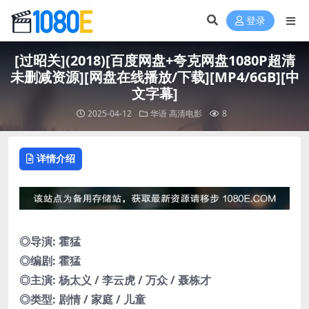
登录
[过昭关](2018)[百度网盘+夸克网盘1080P超清
未删减资源][网盘在线播放/下载][MP4/6GB][中
文字幕]
2025-04-12
华语
高清电影
8
详情介绍
◎导演: 霍猛
◎编剧: 霍猛
◎主演: 杨太义 / 李云虎 / 万众 / 聂栋才
◎类型: 剧情 / 家庭 / 儿童