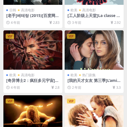
日韩
高清电影
欧美
高清电影
[老手]베테랑 (2015)[百度网盘
[工人阶级上天堂]La classe o
+迅雷云盘资源1080P超清未
peraia va in paradiso (197
4 年前
2.83
3 年前
2.92
删减][MP4/7.5GB][韩语中字]
1)[百度网盘+迅雷云盘资源10
80P超清未删减][MP4/7GB]
[中文字幕]
VIP
VIP
欧美
高清电影
欧美
热门剧集
[奇异博士2：疯狂多元宇宙]D
[我的天才女友 第三季]L’amic
octor Strange in the Multiv
a geniale Season 3 (2022)
4 年前
2.8
2 年前
3.3
erse of Madness (2022)[百
[百度网盘+夸克网盘1080P超
度网盘+迅雷云盘资源1080P
清未删减资源][网盘在线播放/
超清未删减][MP4/8GB][中英
下载][MP4/30GB][中英字幕]
VIP
VIP
字幕]