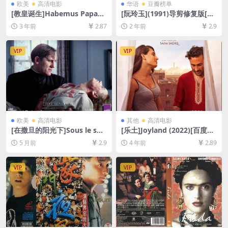
欧美
高清电影
华语
豆瓣榜单
[教皇诞生]Habemus Papam
[阮玲玉](1991)导剪修复版[百
(2011)[百度网盘+迅雷云盘资
度网盘+夸克网盘1080P超清
3 年前
2.87
2 年前
2.9
源1080P超清未删减][MP4/6.
未删减资源][网盘在线播放/下
8GB][中文字幕]
载][MP4/9.9GB][原声中字]
VIP
VIP
欧美
高清电影
其他
高清电影
[在撒旦的阳光下]Sous le sol
[乐土]Joyland (2022)[百度网
eil de Satan (1987)[百度网盘
盘+迅雷云盘资源1080P超清
5 月前
2.9
4 年前
2.89
+夸克网盘1080P超清未删减
未删减][MP4/8GB][中文字幕]
资源][网盘在线播放/下载][MP
4/6.4GB][中文字幕]
VIP
VIP