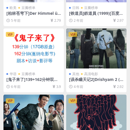
欧美
豆瓣榜单
日韩
豆瓣榜单
[柏林苍穹下]Der Himmel üb
[铁道员]鉄道員 (1999)[百度网
er Berlin (1987)[百度网盘+迅
盘+夸克网盘1080P超清未删
5 年前
2.79
2 年前
2.97
雷云盘资源1080P超清未删减]
减资源][网盘在线播放/下载]
[MP4/7.9GB][原声中字]
[MP4/8.3GB][中文字幕]
VIP
VIP
华语
豆瓣榜单
其他
高清电影
[鬼子来了]139+162分钟双版
[误杀瞒天记2]Drishyam 2 (2
本(2000)[百度网盘+迅雷云盘
022)[百度网盘+迅雷云盘资源
6 年前
3.9
4 年前
2.92
高清原盘未删减资源][网盘在
1080P超清未删减][MP4/3.6G
线播放/下载][MP4/5.6GB MK
B][中文字幕]
V/17GB][中文字幕]
VIP
VIP