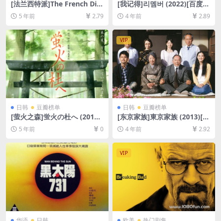
[法兰西特派]The French Dis
[我记得]리멤버 (2022)[百度网
patch (2021)[百度网盘+迅雷
盘+迅雷云盘资源1080P超清
5 年前
2.79
4 年前
2.89
云盘资源1080P超清未删减]
未删减][MP4/8GB][韩语中字]
[MP4/6.7GB][原声中字]
VIP
日韩
豆瓣榜单
日韩
豆瓣榜单
[萤火之森]蛍火の杜へ (2011)
[东京家族]東京家族 (2013)[百
[百度网盘+迅雷云盘资源1080
度网盘+迅雷云盘资源1080P
5 年前
0
4 年前
2.92
P超清未删减][MP4/1.8GB][日
超清未删减][MP4/9.2GB][日
语中字]
语中字]
VIP
华语
日韩
欧美
热门剧集