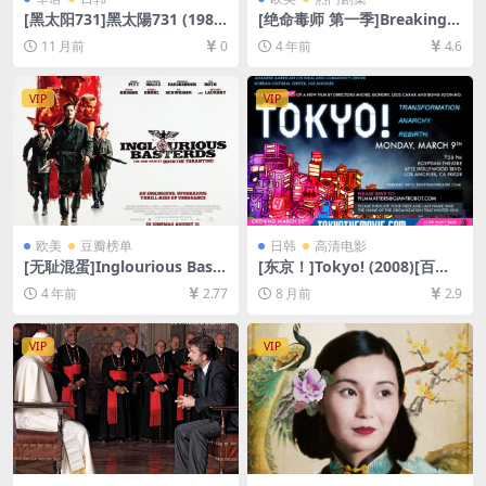
[黑太阳731]黑太陽731 (1988)
[绝命毒师 第一季]Breaking B
[百度网盘+夸克网盘1080P超
ad Season 1 (2008)[百度网
11 月前
0
4 年前
4.6
清未删减资源][网盘在线播放/
盘+夸克网盘1080P超清未删
下载][MP4/6.8GB][中文字幕]
减资源][网盘在线播放/下载]
[MP4/21GB][中英字幕]
VIP
VIP
欧美
豆瓣榜单
日韩
高清电影
[无耻混蛋]Inglourious Baste
[东京！]Tokyo! (2008)[百度
rds (2009)[百度网盘+迅雷云
网盘+夸克网盘1080P超清未
4 年前
2.77
8 月前
2.9
盘资源1080P超清未删减][MP
删减资源][网盘在线播放/下
4/11GB][中英字幕]
载][MP4/8.2GB][中文字幕]
VIP
VIP