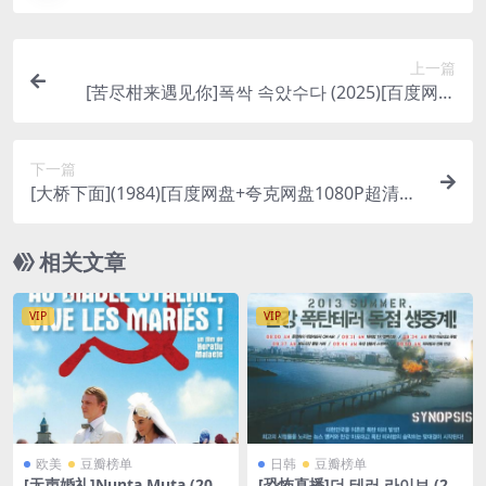
上一篇
[苦尽柑来遇见你]폭싹 속았수다 (2025)[百度网盘
+夸克网盘4K超清未删减资源][网盘在线播放/下载]
[MP4/53GB][中文字幕]
下一篇
[大桥下面](1984)[百度网盘+夸克网盘1080P超清未
删减资源][网盘在线播放/下载][MP4/6.8GB][中文字
幕]
相关文章
VIP
VIP
欧美
豆瓣榜单
日韩
豆瓣榜单
[无声婚礼]Nunta Muta (200
[恐怖直播]더 테러 라이브 (20