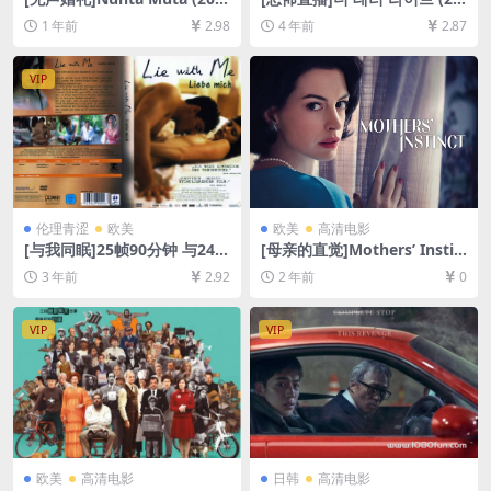
8)[百度网盘+夸克网盘1080P
13)[百度网盘+迅雷云盘资源1
1 年前
2.98
4 年前
2.87
超清未删减资源][网盘在线播
080P超清未删减][MP4/5.5G
放/下载][MP4/6GB][中文字
B][韩语中字]
幕]
VIP
伦理青涩
欧美
欧美
高清电影
[与我同眠]25帧90分钟 与24帧
[母亲的直觉]Mothers’ Instin
93分钟版本一致 Lie with Me
ct (2024)[百度网盘+夸克网盘
3 年前
2.92
2 年前
0
(2005)[百度网盘+夸克网盘
1080P超清未删减资源][网盘
+迅雷云盘资源1080P超清未
在线播放/下载][MP4/5.9GB]
删减][MP4/5GB][中英字幕]
[中英字幕]
VIP
VIP
欧美
高清电影
日韩
高清电影