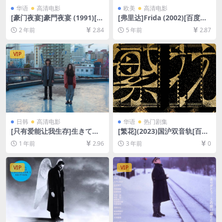
华语
高清电影
欧美
高清电影
[豪门夜宴]豪門夜宴 (1991)[百
[弗里达]Frida (2002)[百度网
度网盘+夸克网盘1080P超清
盘+迅雷云盘资源1080P超清
2 年前
2.84
5 年前
2.87
未删减资源][网盘在线播放/下
未删减][MP4/7.9GB][中英字
载][MP4/4.5GB][粤语中字]
幕]
VIP
日韩
高清电影
华语
热门剧集
[只有爱能让我生存]生きてる
[繁花](2023)国沪双音轨[百度
だけで、愛。 (2018)[百度网
网盘+夸克网盘4K超清未删减
1 年前
2.96
3 年前
0
盘+夸克网盘1080P超清未删
资源][网盘在线播放/下载][MP
减资源][网盘在线播放/下载]
4/51GB][中文字幕]
[MP4/7GB][中文字幕]
VIP
VIP