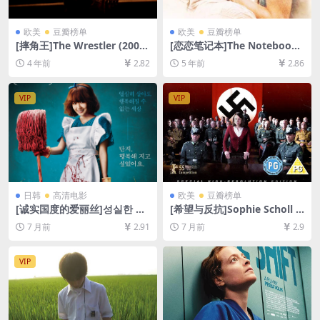
欧美
豆瓣榜单
欧美
豆瓣榜单
[摔角王]The Wrestler (2008)
[恋恋笔记本]The Notebook
[百度网盘+迅雷云盘资源1080
(2004)[百度网盘+迅雷云盘资
4 年前
2.82
5 年前
2.86
P超清未删减][MP4/7GB][中
源1080P超清][MP4/8.0GB]
英字幕]
[中英字幕]
VIP
VIP
日韩
高清电影
欧美
豆瓣榜单
[诚实国度的爱丽丝]성실한 나
[希望与反抗]Sophie Scholl –
라의 앨리스 (2015)[百度网盘
Die letzten Tage (2005)[百
7 月前
2.91
7 月前
2.9
+夸克网盘1080P超清未删减
度网盘+夸克网盘1080P超清
资源][网盘在线播放/下载][MP
未删减资源][网盘在线播放/下
4/4.5GB][中文字幕]
载][MP4/8GB][中文字幕]
VIP