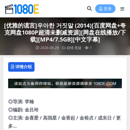
登录
[优雅的谎言]우아한 거짓말 (2014)[百度网盘+夸
克网盘1080P超清未删减资源][网盘在线播放/下
载][MP4/7.5GB][中文字幕]
2026-06-29
剧情
悬疑
1
详情介绍
◎导演: 李翰
◎编剧: 金吕玲
◎主演: 金喜爱 / 高我星 / 金香起 / 金裕贞 / 成东日 / 更
多…