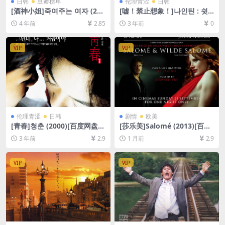
日韩
豆瓣榜单
伦理青涩
日韩
[酒神小姐]죽여주는 여자 (201
[嘘！禁止想象！]나인틴 : 쉿!
6)[百度网盘+迅雷云盘资源10
상상금지! (2015)[百度网盘
4 年前
2.85
3 年前
0
80P超清未删减][MP4/7GB]
+夸克网盘720P高清未删减资
[韩语中字]
源][网盘在线播放/下载][MP4/
GB][中文字幕]
VIP
VIP
伦理青涩
日韩
剧情
欧美
[青春]청춘 (2000)[百度网盘
[莎乐美]Salomé (2013)[百度
+迅雷云盘DVD原盘高清未删
网盘+夸克网盘1080P超清未
3 年前
2.9
1 月前
2.9
减资源][网盘在线播放/下载]
删减资源][网盘在线播放/下
[MP4/4GB][韩语中字][视频文
载][MP4/5GB][中英字幕]
件+防和谐加密压缩包]
VIP
VIP