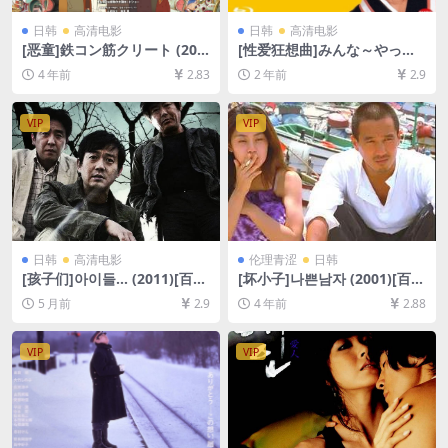
日韩
高清电影
日韩
高清电影
[恶童]鉄コン筋クリート (200
[性爱狂想曲]みんな～やって
6)[百度网盘+迅雷云盘资源10
るか！ (1994)[百度网盘+夸克
4 年前
2.83
2 年前
2.9
80P超清未删减][MP4/6.8GB]
网盘1080P超清未删减资源]
[日语中字]
[网盘在线播放/下载][MP4/6.
9GB][中文字幕]
VIP
VIP
日韩
高清电影
伦理青涩
日韩
[孩子们]아이들… (2011)[百度
[坏小子]나쁜남자 (2001)[百度
网盘+夸克网盘1080P超清未
网盘+迅雷云盘资源1080P超
5 月前
2.9
4 年前
2.88
删减资源][网盘在线播放/下
清未删减][MP4/6.6GB][韩语
载][MP4/6.6GB][中文字幕]
中字]
VIP
VIP