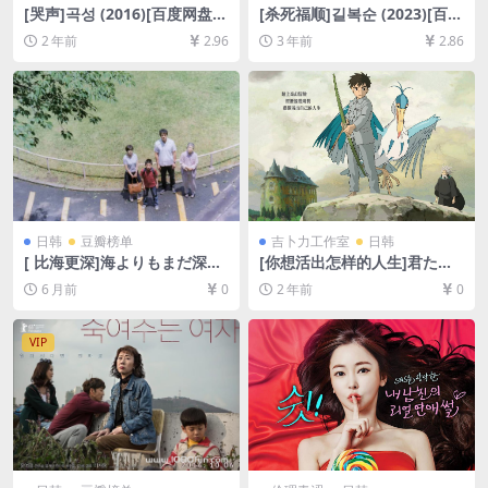
[哭声]곡성 (2016)[百度网盘
[杀死福顺]길복순 (2023)[百度
+夸克网盘1080P超清未删减
网盘+迅雷云盘资源1080P超
2 年前
2.96
3 年前
2.86
资源][网盘在线播放/下载][MP
清未删减][MP4/8GB][韩语中
4/10GB][中文字幕]
字]
日韩
豆瓣榜单
吉卜力工作室
日韩
[ 比海更深]海よりもまだ深く
[你想活出怎样的人生]君たち
(2016)[百度网盘+夸克网盘10
はどう生きるか (2023)[百度
6 月前
0
2 年前
0
80P超清未删减资源][网盘在
网盘+夸克网盘1080P超清未
线播放/下载][MP4/8GB][中文
删减资源][网盘在线播放/下
字幕]
载][MP4/7.9GB][中文字幕]
VIP