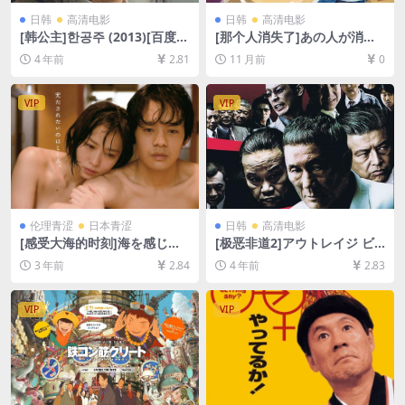
日韩
高清电影
日韩
高清电影
[韩公主]한공주 (2013)[百度网
[那个人消失了]あの人が消え
盘+迅雷云盘资源1080P超清
た (2024)[百度网盘+夸克网盘
4 年前
2.81
11 月前
0
未删减][MP4/7.2GB][韩语中
1080P超清未删减资源][网盘
字]
在线播放/下载][MP4/6.7GB]
[中文字幕]
VIP
VIP
伦理青涩
日本青涩
日韩
高清电影
[感受大海的时刻]海を感じる
[极恶非道2]アウトレイジ ビ
時 (2014)[百度网盘+夸克网盘
ヨンド (2012)[百度网盘+迅雷
3 年前
2.84
4 年前
2.83
1080P超清未删减资源][网盘
云盘资源1080P超清未删减]
在线播放/下载][MP4/3.8GB]
[MP4/7GB][日语中字]
[日语中字]
VIP
VIP