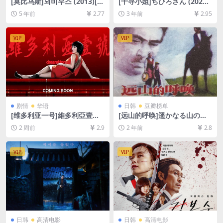
[莫比乌斯]뫼비우스 (2013)[百
[千寻小姐]ちひろさん (2023)
度网盘+迅雷云盘资源1080P
[百度网盘+迅雷云盘资源1080
5 年前
2.77
3 年前
2.95
超清][MP4/4.9GB][韩语中字]
P超清未删减][MP4/7.6GB][日
语中字]
VIP
VIP
剧情
华语
日韩
豆瓣榜单
[维多利亚一号]維多利亞壹號
[远山的呼唤]遥かなる山の呼
(2010)[百度网盘+夸克网盘10
び声 (1980)[百度网盘+夸克网
2 周前
2.9
2 年前
2.8
80P超清未删减资源][网盘在
盘1080P超清未删减资源][网
线播放/下载][MP4/6.3GB][中
盘在线播放/下载][MP4/8GB]
文字幕]
[中文字幕]
VIP
VIP
日韩
高清电影
日韩
高清电影