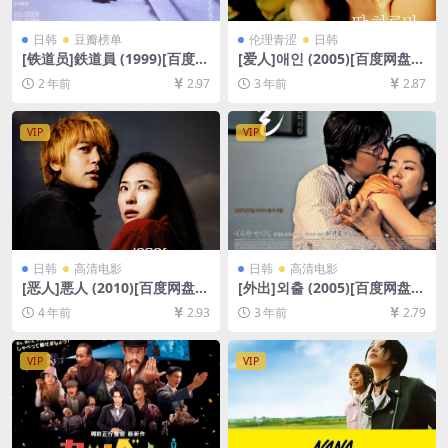
日韩
豆瓣榜单
伦理青涩
日韩
[铁道员]鉄道員 (1999)[百度网
[爱人]애인 (2005)[百度网盘
盘+夸克网盘1080P超清未删
+迅雷云盘资源1080P超清未
2 年前
2.97
3 年前
2.87
减资源][网盘在线播放/下载]
删减][MP4/5.6GB][韩语中字]
[MP4/8.3GB][中文字幕]
VIP
VIP
日韩
高清电影
日韩
高清电影
[恶人]悪人 (2010)[百度网盘
[外出]외출 (2005)[百度网盘
+迅雷云盘资源1080P超清未
+迅雷云盘资源1080P超清未
4 年前
2.93
3 年前
2.79
删减][MP4/8.9GB][日语中字]
删减][MP4/6.6GB][韩语中字]
VIP
VIP