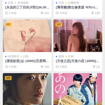
日韩
高清电影
日韩
豆瓣榜单
[永远的三丁目的夕阳2]ALWA
[薄荷糖]数位修复版 박하사탕
YS 続・三丁目の夕日 (2007)
(1999)[百度网盘+夸克网盘
2 年前
2.82
4 年前
2.88
[百度网盘+夸克网盘1080P超
+迅雷云盘资源1080P超清未
清未删减资源][网盘在线播放/
删减][MP4/8.4GB][韩语中字]
下载][MP4/9.7GB][中文字幕]
VIP
VIP
伦理青涩
日韩
剧情
日韩
[漂流欲室]섬 (2000)[百度网盘
[天使之恋]天使の恋 (2009)[百
+迅雷云盘资源1080P超清][M
度网盘+夸克网盘1080P超清
5 年前
2.86
4 周前
2.9
P4/5.8GB][韩语中字]【视频
未删减资源][网盘在线播放/下
文件+防和谐压缩包（含解压
载][MP4/8GB][中文字幕]
密码）】
VIP