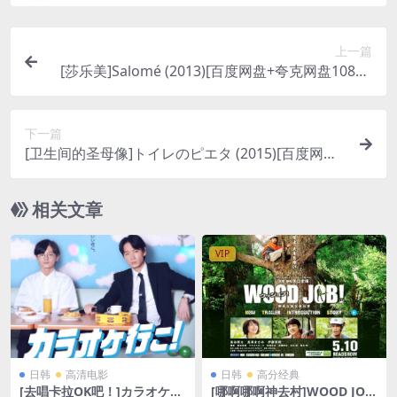
上一篇
[莎乐美]Salomé (2013)[百度网盘+夸克网盘1080P
超清未删减资源][网盘在线播放/下载][MP4/5GB]
[中英字幕]
下一篇
[卫生间的圣母像]トイレのピエタ (2015)[百度网盘
+夸克网盘1080P超清未删减资源][网盘在线播放/下
载][MP4/7.6GB][中文字幕]
相关文章
VIP
日韩
高清电影
日韩
高分经典
[去唱卡拉OK吧！]カラオケ行
[哪啊哪啊神去村]WOOD JO