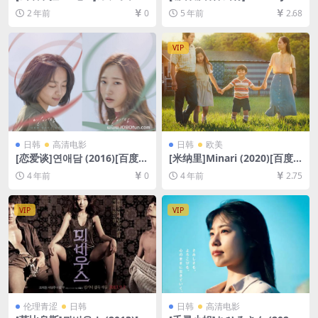
こ! (2023)[百度网盘+夸克网
B！神去なあなあ日常 (2014)
2 年前
0
5 年前
2.68
盘1080P超清未删减资源][网
[百度网盘+夸克网盘+迅雷云
盘在线播放/下载][MP4/7.8G
盘资源1080P超清未删减][MP
B][中文字幕]
4/7.5GB][日语中字]
VIP
日韩
高清电影
日韩
欧美
[恋爱谈]연애담 (2016)[百度网
[米纳里]Minari (2020)[百度
盘+迅雷云盘资源1080P超清
网盘+迅雷云盘资源1080P超
4 年前
0
4 年前
2.75
未删减][MP4/5.3GB][韩语中
清未删减][MP4/7.2GB][中文
字]
字幕]
VIP
VIP
伦理青涩
日韩
日韩
高清电影